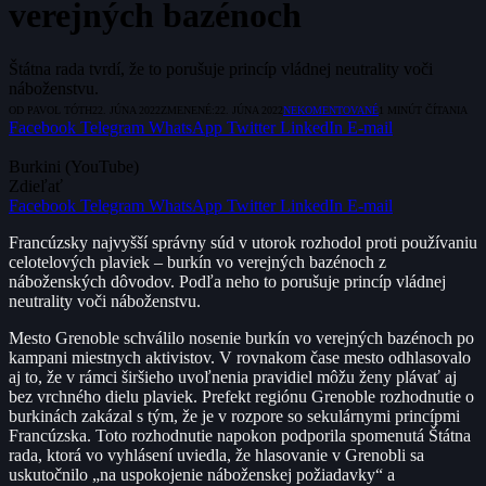
verejných bazénoch
Štátna rada tvrdí, že to porušuje princíp vládnej neutrality voči
náboženstvu.
OD
PAVOL TÓTH
22. JÚNA 2022
ZMENENÉ:
22. JÚNA 2022
NEKOMENTOVANÉ
1 MINÚT ČÍTANIA
Facebook
Telegram
WhatsApp
Twitter
LinkedIn
E-mail
Burkini (YouTube)
Zdieľať
Facebook
Telegram
WhatsApp
Twitter
LinkedIn
E-mail
Francúzsky najvyšší správny súd v utorok rozhodol proti používaniu
celotelových plaviek – burkín vo verejných bazénoch z
náboženských dôvodov. Podľa neho to porušuje princíp vládnej
neutrality voči náboženstvu.
Mesto Grenoble schválilo nosenie burkín vo verejných bazénoch po
kampani miestnych aktivistov. V rovnakom čase mesto odhlasovalo
aj to, že v rámci širšieho uvoľnenia pravidiel môžu ženy plávať aj
bez vrchného dielu plaviek. Prefekt regiónu Grenoble rozhodnutie o
burkinách zakázal s tým, že je v rozpore so sekulárnymi princípmi
Francúzska. Toto rozhodnutie napokon podporila spomenutá Štátna
rada, ktorá vo vyhlásení uviedla, že hlasovanie v Grenobli sa
uskutočnilo „na uspokojenie náboženskej požiadavky“ a