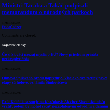
Ministri Taraba a Takáč podpísali
memorandum o národných parkoch
6. AUGUSTA 2026
Pridať názor
Comments are closed.
Najnovšie články
Čo si Slováci naozaj myslia o EÚ? Nový prieskum prináša
prekvapivé čísla
8. AUGUSTA 2026
Obnova Spišského hradu napreduje. Viac ako dve tretiny prvej
etapy sú hotové, oznámila Šimkovičová
8. AUGUSTA 2026
Erik Kaliňák sa smeje na Korčokovi: Ak chce Slovensku niečo
vrátiť, potom by mohol začať nezaplatenými odvodmi a daňami