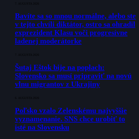
7. AUGUSTA 2026
Bavíte sa so mnou normálne, alebo ste
v tejto chvíli diktátor, ostro sa ohradil
exprezident Klasu voči progresívne
ladenej moderátorke
7. AUGUSTA 2026
Šutaj Eštok bije na poplach:
Slovensko sa musí pripraviť na novú
vlnu migrantov z Ukrajiny
6. AUGUSTA 2026
Poľsko vzalo Zelenskému najvyššie
vyznamenanie. SNS chce urobiť to
isté na Slovensku