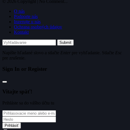
© 2026 Copyright | No Comment...
O nás
Podporte nás
Inzerujte u nás
Ochrana osobných údajov
Kontakt
Submit
Napíšte hľadané slovo a stlačte
Enter
pre vyhľadanie. Stlačte
Esc
pre zrušenie.
Sign In or Register
Vitajte späť!
Prihláste sa do vášho účtu tu
Prihlásiť