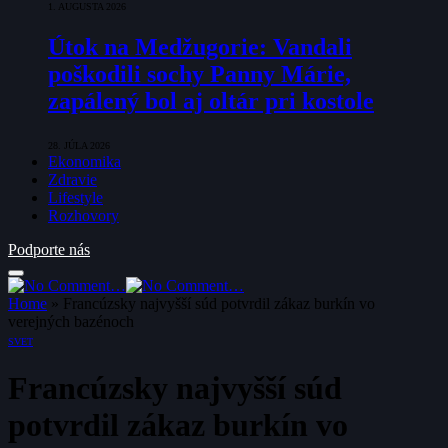
1. AUGUSTA 2026
Útok na Medžugorie: Vandali
poškodili sochy Panny Márie,
zapálený bol aj oltár pri kostole
28. JÚLA 2026
Ekonomika
Zdravie
Lifestyle
Rozhovory
Podporte nás
Home
»
Francúzsky najvyšší súd potvrdil zákaz burkín vo
verejných bazénoch
SVET
Francúzsky najvyšší súd
potvrdil zákaz burkín vo