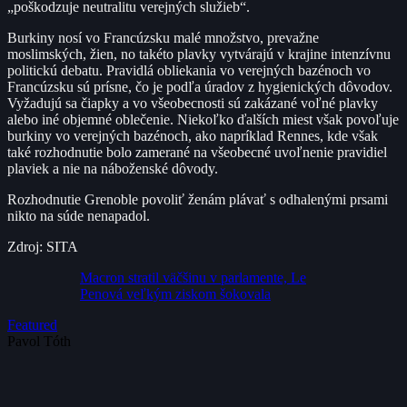
„poškodzuje neutralitu verejných služieb“.
Burkiny nosí vo Francúzsku malé množstvo, prevažne
moslimských, žien, no takéto plavky vytvárajú v krajine intenzívnu
politickú debatu. Pravidlá obliekania vo verejných bazénoch vo
Francúzsku sú prísne, čo je podľa úradov z hygienických dôvodov.
Vyžadujú sa čiapky a vo všeobecnosti sú zakázané voľné plavky
alebo iné objemné oblečenie. Niekoľko ďalších miest však povoľuje
burkiny vo verejných bazénoch, ako napríklad Rennes, kde však
také rozhodnutie bolo zamerané na všeobecné uvoľnenie pravidiel
plaviek a nie na náboženské dôvody.
Rozhodnutie Grenoble povoliť ženám plávať s odhalenými prsami
nikto na súde nenapadol.
Zdroj: SITA
Macron stratil väčšinu v parlamente, Le
Penová veľkým ziskom šokovala
Featured
Pavol Tóth