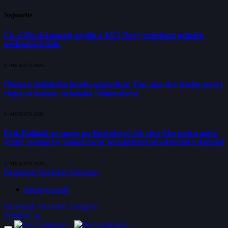
Najnovšie
Čo si Slováci naozaj myslia o EÚ? Nový prieskum prináša
prekvapivé čísla
8. AUGUSTA 2026
Obnova Spišského hradu napreduje. Viac ako dve tretiny prvej
etapy sú hotové, oznámila Šimkovičová
8. AUGUSTA 2026
Erik Kaliňák sa smeje na Korčokovi: Ak chce Slovensku niečo
vrátiť, potom by mohol začať nezaplatenými odvodmi a daňami
7. AUGUSTA 2026
Facebook
YouTube
Telegram
Inzerujte u nás
Facebook
YouTube
Telegram
Prihlásiť sa