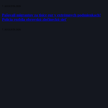
7. AUGUSTA 2026
Pašovali migrantov za tisíce eur v extrémnych podmienkach!
Polícia rozbila obrovskú zločineckú sieť
7. AUGUSTA 2026