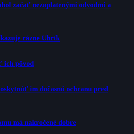
mohol začať nezaplatenými odvodmi a
dkazuje rázne Uhrík
ť ich pôvod
poskytnúť im dočasnú ochranu pred
tomu má nakročené dobre