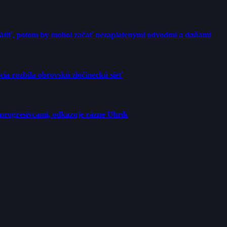
rátiť, potom by mohol začať nezaplatenými odvodmi a daňami
cia rozbila obrovskú zločineckú sieť
progresívcami, odkazuje rázne Uhrík