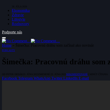
28. JÚLA 2026
Ekonomika
Zdravie
Lifestyle
Rozhovory
Podporte nás
Home
»
Šimečka: Pracovnú dráhu som začínal ako novinár
PODCASTY
Šimečka: Pracovnú dráhu som z
OD
PETER DEDÁK
23. JÚNA 2022
ZMENENÉ:
23. JÚNA 2022
NEKOMENTOVANÉ
1 MINÚT ČÍTANIA
Facebook
Telegram
WhatsApp
Twitter
LinkedIn
E-mail