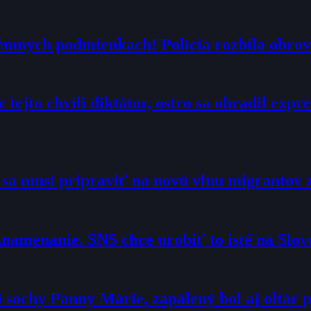
trémnych podmienkach! Polícia rozbila obrov
 tejto chvíli diktátor, ostro sa ohradil exp
o sa musí pripraviť na novú vlnu migrantov 
namenanie. SNS chce urobiť to isté na Slo
sochy Panny Márie, zapálený bol aj oltár p