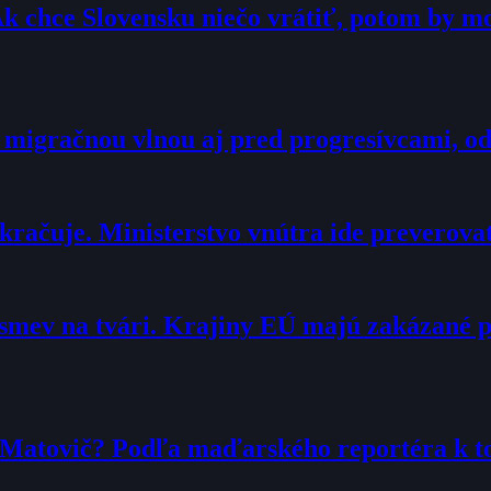
Ak chce Slovensku niečo vrátiť, potom by 
 migračnou vlnou aj pred progresívcami, o
račuje. Ministerstvo vnútra ide preverova
smev na tvári. Krajiny EÚ majú zakázané 
r Matovič? Podľa maďarského reportéra k 