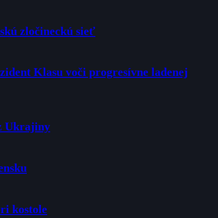
skú zločineckú sieť
rezident Klasu voči progresívne ladenej
z Ukrajiny
vensku
ri kostole