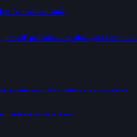
: Je to ešte slušné?
 pomstiť prírode za to, ako vyzerá zvonka i
rátiť, potom by mohol začať nezaplatenými odvodmi a daňami
cia rozbila obrovskú zločineckú sieť