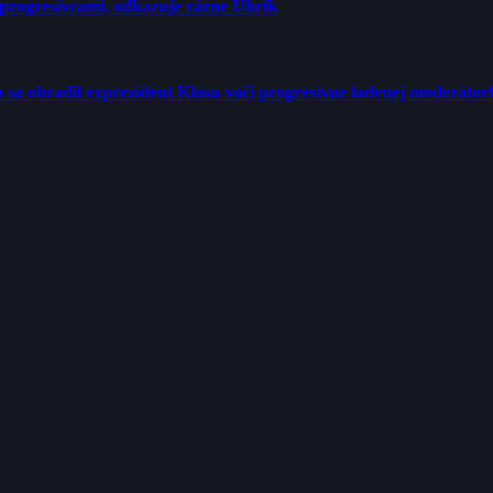
progresívcami, odkazuje rázne Uhrík
tro sa ohradil exprezident Klasu voči progresívne ladenej moderátor