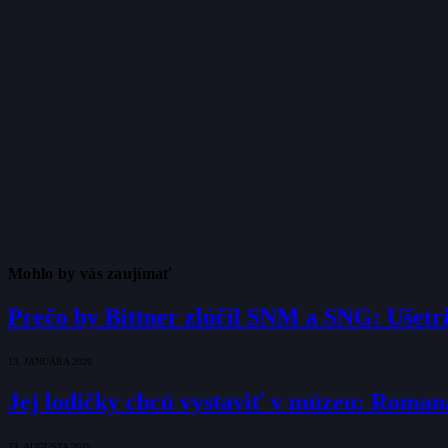
Mohlo by vás zaujímať
Prečo by Bittner zlúčil SNM a SNG: Ušetril
13. JANUÁRA 2026
Jej lodičky chcú vystaviť v múzeu: Romana
23. AUGUSTA 2025