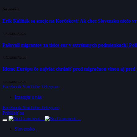
Najnovšie
Erik Kaliňák sa smeje na Korčokovi: Ak chce Slovensku niečo v
7. AUGUSTA 2026
Pašovali migrantov za tisíce eur v extrémnych podmienkach! Polí
7. AUGUSTA 2026
Ideme Európu čo najviac chrániť pred migračnou vlnou aj pred 
7. AUGUSTA 2026
Facebook
YouTube
Telegram
Inzerujte u nás
Facebook
YouTube
Telegram
Prihlásiť sa
Slovensko