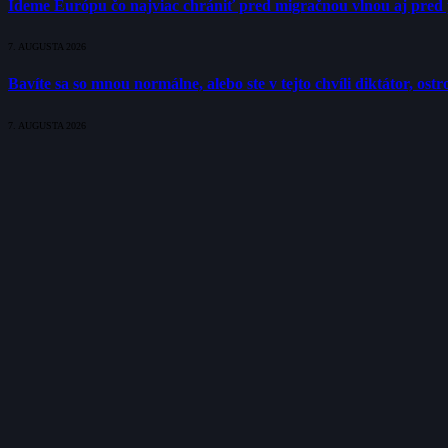
Ideme Európu čo najviac chrániť pred migračnou vlnou aj pred 
7. AUGUSTA 2026
Bavíte sa so mnou normálne, alebo ste v tejto chvíli diktátor, os
7. AUGUSTA 2026