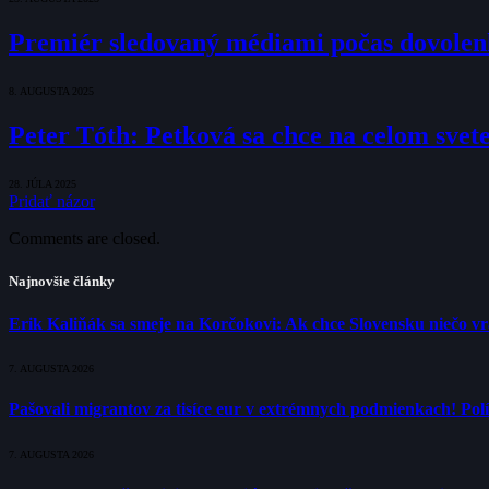
Premiér sledovaný médiami počas dovolenky
8. AUGUSTA 2025
Peter Tóth: Petková sa chce na celom svete
28. JÚLA 2025
Pridať názor
Comments are closed.
Najnovšie články
Erik Kaliňák sa smeje na Korčokovi: Ak chce Slovensku niečo v
7. AUGUSTA 2026
Pašovali migrantov za tisíce eur v extrémnych podmienkach! Polí
7. AUGUSTA 2026