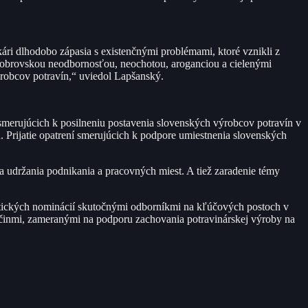
ári dlhodobo zápasia s existenčnými problémami, ktoré vznikli z
ú s obrovskou neodbornosťou, neochotou, aroganciou a cielenými
robcov potravín,“ uviedol Lapšanský.
merujúcich k posilneniu postavenia slovenských výrobcov potravín v
. Prijatie opatrení smerujúcich k podpore umiestnenia slovenských
a udržania podnikania a pracovných miest. A tiež zaradenie témy
itických nominácií skutočnými odborníkmi na kľúčových postoch v
 činmi, zameranými na podporu zachovania potravinárskej výroby na