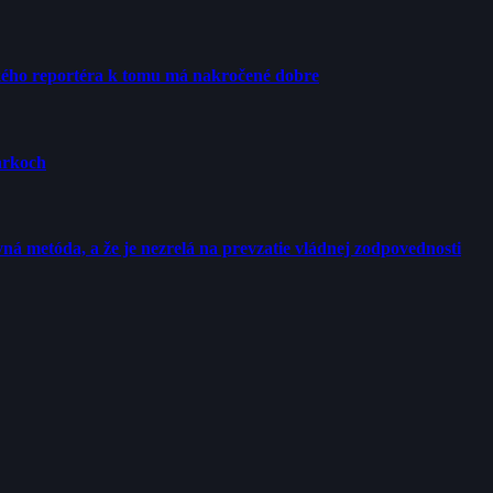
ého reportéra k tomu má nakročené dobre
arkoch
ná metóda, a že je nezrelá na prevzatie vládnej zodpovednosti