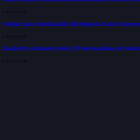
6. AUGUSTA 2026
Chmelár rázne: Opozícia každý deň dokazuje, že lož je jej pracov
6. AUGUSTA 2026
Zatajila byty aj luxusné výdavky? Bývalá ukrajinská veľvyslank
6. AUGUSTA 2026