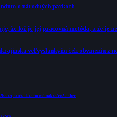
randum o národných parkoch
, že lož je jej pracovná metóda, a že je n
ukrajinská veľvyslankyňa čelí obvineniu z 
ého reportéra k tomu má nakročené dobre
arkoch