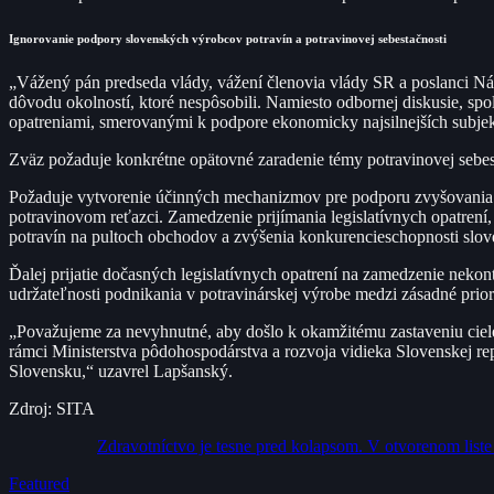
Ignorovanie podpory slovenských výrobcov potravín a potravinovej sebestačnosti
„Vážený pán predseda vlády, vážení členovia vlády SR a poslanci Nár
dôvodu okolností, ktoré nespôsobili. Namiesto odbornej diskusie, spo
opatreniami, smerovanými k podpore ekonomicky najsilnejších subjek
Zväz požaduje konkrétne opätovné zaradenie témy potravinovej sebes
Požaduje vytvorenie účinných mechanizmov pre podporu zvyšovania po
potravinovom reťazci. Zamedzenie prijímania legislatívnych opatrení,
potravín na pultoch obchodov a zvýšenia konkurencieschopnosti slov
Ďalej prijatie dočasných legislatívnych opatrení na zamedzenie neko
udržateľnosti podnikania v potravinárskej výrobe medzi zásadné prior
„Považujeme za nevyhnutné, aby došlo k okamžitému zastaveniu ciel
rámci Ministerstva pôdohospodárstva a rozvoja vidieka Slovenskej r
Slovensku,“ uzavrel Lapšanský.
Zdroj: SITA
Zdravotníctvo je tesne pred kolapsom. V otvorenom list
Featured