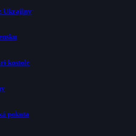
z Ukrajiny
vensku
ri kostole
ny
ká pokuta