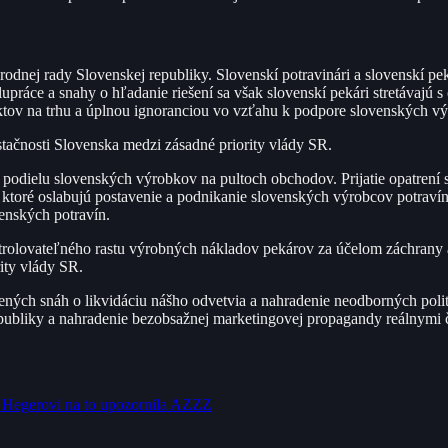
odnej rady Slovenskej republiky. Slovenskí potravinári a slovenskí pek
lupráce a snahy o hľadanie riešení sa však slovenskí pekári stretávaj
tov na trhu a úplnou ignoranciou vo vzťahu k podpore slovenských vý
tačnosti Slovenska medzi zásadné priority vlády SR.
dielu slovenských výrobkov na pultoch obchodov. Prijatie opatrení s
 ktoré oslabujú postavenie a podnikanie slovenských výrobcov potravín
enských potravín.
ntrolovateľného rastu výrobných nákladov pekárov za účelom záchrany 
ity vlády SR.
ených snáh o likvidáciu nášho odvetvia a nahradenie neodborných pol
epubliky a nahradenie bezobsažnej marketingovej propagandy reálnymi
e Hegerovi na to upozornila AZZZ