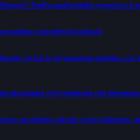
r Matovič? Podľa maďarského reportéra k 
emorandum o národných parkoch
zuje, že lož je jej pracovná metóda, a že j
alá ukrajinská veľvyslankyňa čelí obvineni
eriete na drobné, tak ide o čistý fašizmus,