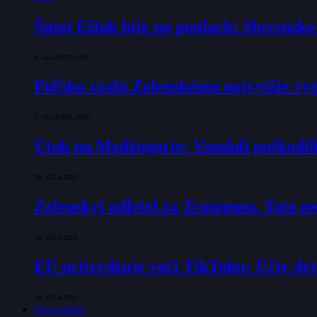
Šutaj Eštok bije na poplach: Slovensk
6. AUGUSTA 2026
Poľsko vzalo Zelenskému najvyššie vyz
1. AUGUSTA 2026
Útok na Medžugorie: Vandali poškodili 
28. JÚLA 2026
Zelenskyj odletel za Trumpom. Toto mô
28. JÚLA 2026
EÚ pritvrdzuje voči TikToku: Účty det
24. JÚLA 2026
Ekonomika