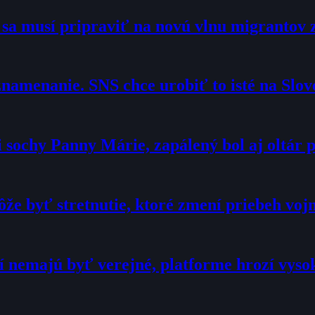
o sa musí pripraviť na novú vlnu migrantov 
namenanie. SNS chce urobiť to isté na Slo
sochy Panny Márie, zapálený bol aj oltár p
že byť stretnutie, ktoré zmení priebeh voj
í nemajú byť verejné, platforme hrozí vyso