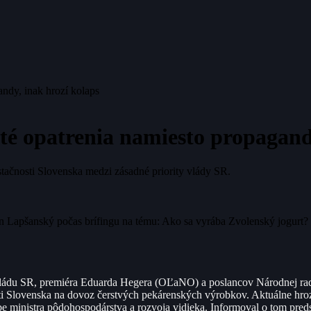
ndy, inak hrozí kolaps
té opatrenia namiesto propagandy
tačnosti Slovenska medzi zásadné priority vlády SR.
 Lapšanský počas brífingu na tému: Ako sa vyrába Zvolenský jogurt? 
ádu SR, premiéra Eduarda Hegera (OĽaNO) a poslancov Národnej rady S
ti Slovenska na dovoz čerstvých pekárenských výrobkov. Aktuálne hro
obe ministra pôdohospodárstva a rozvoja vidieka. Informoval o tom pr