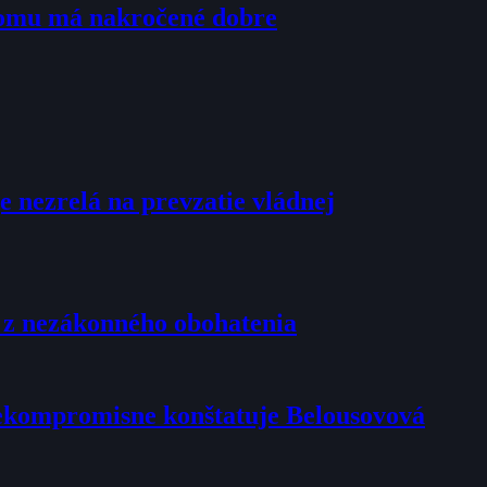
tomu má nakročené dobre
e nezrelá na prevzatie vládnej
u z nezákonného obohatenia
 nekompromisne konštatuje Belousovová