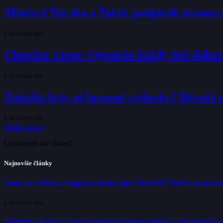
Ministri Taraba a Takáč podpísali memo
6. AUGUSTA 2026
Chmelár rázne: Opozícia každý deň dokazuje
6. AUGUSTA 2026
Zatajila byty aj luxusné výdavky? Bývalá 
6. AUGUSTA 2026
Pridať názor
Comments are closed.
Najnovšie články
Stane sa z Pétera Magyara druhý Igor Matovič? Podľa maďarsk
6. AUGUSTA 2026
Ministri Taraba a Takáč podpísali memorandum o národných p