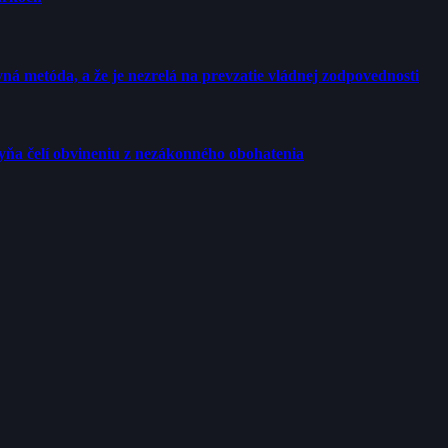
ná metóda, a že je nezrelá na prevzatie vládnej zodpovednosti
yňa čelí obvineniu z nezákonného obohatenia