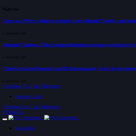
Najnovšie
Stane sa z Pétera Magyara druhý Igor Matovič? Podľa maďarsk
6. AUGUSTA 2026
Ministri Taraba a Takáč podpísali memorandum o národných p
6. AUGUSTA 2026
Chmelár rázne: Opozícia každý deň dokazuje, že lož je jej pracov
6. AUGUSTA 2026
Facebook
YouTube
Telegram
Inzerujte u nás
Facebook
YouTube
Telegram
Prihlásiť sa
Slovensko