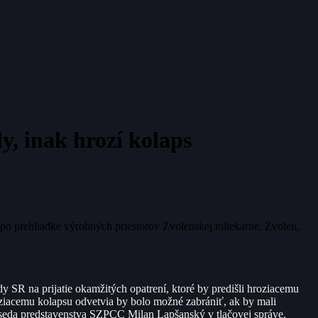
, inak hrozí kolaps
po prehliadke výrobných priestorov Zvolenskej mliekarne. Zvolen,
R na prijatie okamžitých opatrení, ktoré by predišli hroziacemu
ziacemu kolapsu odvetvia by bolo možné zabrániť, ak by mali
edseda predstavenstva SZPCC Milan Lapšanský v tlačovej správe.