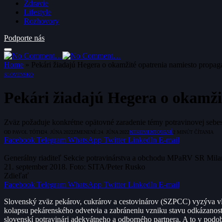
Zdravie
Lifestyle
Rozhovory
Podporte nás
Home
»
Pekári žiadajú Hegera o okamžité opatrenia namiesto propaga
SLOVENSKO
Pekári žiadajú Hegera o okamži
Zväz požaduje konkrétne opätovné zaradenie témy potravinovej sebes
OD
PAVOL TÓTH
24. JÚNA 2022
ZMENENÉ:
24. JÚNA 2022
NEKOMENTOVANÉ
2 MINÚT ČÍTANIA
Facebook
Telegram
WhatsApp
Twitter
LinkedIn
E-mail
Generálny riaditeľ Sekcie potravinárstva a obchodu MPaRV SR Milan
21. september 2018. Foto: SITA/Peter Rusko
Zdieľať
Facebook
Telegram
WhatsApp
Twitter
LinkedIn
E-mail
Slovenský zväz pekárov, cukrárov a cestovinárov (SZPCC) vyzýva vl
kolapsu pekárenského odvetvia a zabráneniu vzniku stavu odkázanos
slovenskí potravinári adekvátneho a odborného partnera. A to v pod