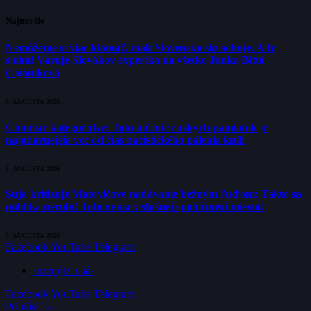
Najnovšie
Nemôžeme si viac klamať, inak Slovensko skrachuje. A ty
s ním! Varuje Slovákov expertka na všetko Janka Bittó
Cigániková
5. AUGUSTA 2026
Chmelár kategoricky: Toto ničenie ruských pamiatok je
najohavnejšia vec od čias nacistického pálenia kníh
5. AUGUSTA 2026
Suja kritizuje Matovičove nadávanie bežným ľuďom: Takto sa
politika nerobí! Toto nemá v slušnej spoločnosti miesto!
5. AUGUSTA 2026
Facebook
YouTube
Telegram
Inzerujte u nás
Facebook
YouTube
Telegram
Prihlásiť sa