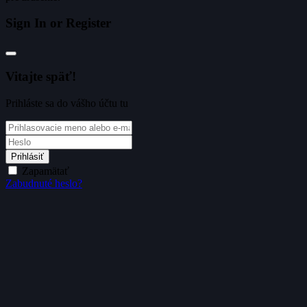
Sign In or Register
Vitajte späť!
Prihláste sa do vášho účtu tu
Prihlásiť
Zapamätať
Zabudnuté heslo?