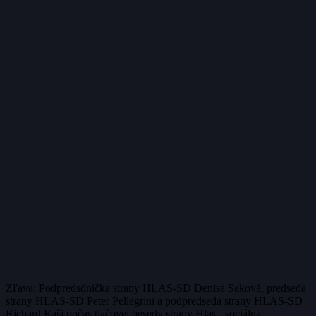
Zľava: Podpredsdníčka strany HLAS-SD Denisa Saková, predseda
strany HLAS-SD Peter Pellegrini a podpredseda strany HLAS-SD
Richard Raši počas tlačovej besedy strany Hlas - sociálna