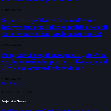
5. AUGUSTA 2026
Suja kritizuje Matovičove nadávanie
bežným ľuďom: Takto sa politika nerobí!
Toto nemá v slušnej spoločnosti miesto!
5. AUGUSTA 2026
Progresívci si opäť neodpustili „útok“ na
svojho opozičného partnera. Karas poslal
Jurík ako odpoveď rázny dokaz
5. AUGUSTA 2026
Pridať názor
Comments are closed.
Najnovšie články
Nemôžeme si viac klamať, inak Slovensko skrachuje. A ty