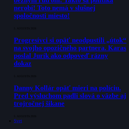
bežným ľuďom: Takto sa politika
nerobí! Toto nemá v slušnej
spoločnosti miesto!
5. AUGUSTA 2026
Progresívci si opäť neodpustili „útok“
na svojho opozičného partnera. Karas
poslal Jurík ako odpoveď rázny
dokaz
5. AUGUSTA 2026
Danny Kollár opäť mieri na políciu.
Pred výsluchom padli slová o väzbe aj
trojročnej šikane
5. AUGUSTA 2026
Svet