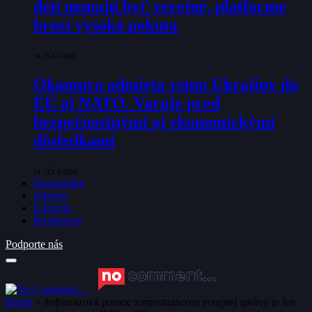
detí nemajú byť verejné, platforme
hrozí vysoká pokuta
24. JÚLA 2026
Okamura odmieta vstup Ukrajiny do
EÚ aj NATO. Varuje pred
bezpečnostnými aj ekonomickými
dôsledkami
24. JÚLA 2026
Ekonomika
Zdravie
Lifestyle
Rozhovory
Podporte nás
Home
»
Jednorazová pomoc zamestnancom verejnej správy je len