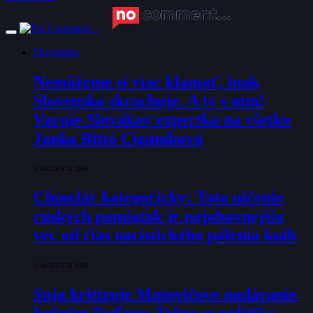
Slovensko
Nemôžeme si viac klamať, inak
Slovensko skrachuje. A ty s ním!
Varuje Slovákov expertka na všetko
Janka Bittó Cigániková
5. AUGUSTA 2026
Chmelár kategoricky: Toto ničenie
ruských pamiatok je najohavnejšia
vec od čias nacistického pálenia kníh
5. AUGUSTA 2026
Suja kritizuje Matovičove nadávanie