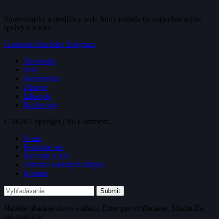
Spravodajský a mediálny web, ktorý prináša tie najpodstatnejšie
správy v kocke.
Facebook
YouTube
Telegram
Slovensko
Svet
Ekonomika
Zdravie
Lifestyle
Rozhovory
© 2026 Copyright | No Comment...
O nás
Podporte nás
Inzerujte u nás
Ochrana osobných údajov
Kontakt
Submit
Napíšte hľadané slovo a stlačte
Enter
pre vyhľadanie. Stlačte
Esc
pre zrušenie.