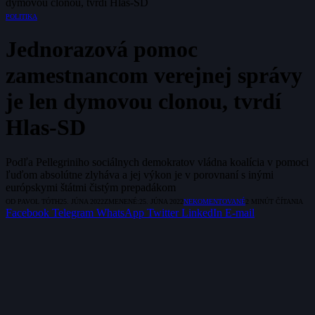
dymovou clonou, tvrdí Hlas-SD
POLITIKA
Jednorazová pomoc
zamestnancom verejnej správy
je len dymovou clonou, tvrdí
Hlas-SD
Podľa Pellegriniho sociálnych demokratov vládna koalícia v pomoci
ľuďom absolútne zlyháva a jej výkon je v porovnaní s inými
európskymi štátmi čistým prepadákom
OD
PAVOL TÓTH
25. JÚNA 2022
ZMENENÉ:
25. JÚNA 2022
NEKOMENTOVANÉ
2 MINÚT ČÍTANIA
Facebook
Telegram
WhatsApp
Twitter
LinkedIn
E-mail