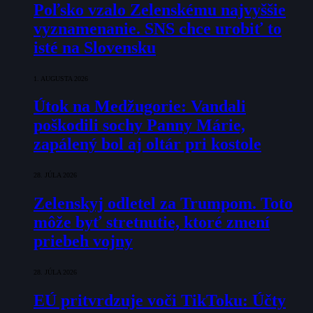
Poľsko vzalo Zelenskému najvyššie
vyznamenanie. SNS chce urobiť to
isté na Slovensku
1. AUGUSTA 2026
Útok na Medžugorie: Vandali
poškodili sochy Panny Márie,
zapálený bol aj oltár pri kostole
28. JÚLA 2026
Zelenskyj odletel za Trumpom. Toto
môže byť stretnutie, ktoré zmení
priebeh vojny
28. JÚLA 2026
EÚ pritvrdzuje voči TikToku: Účty