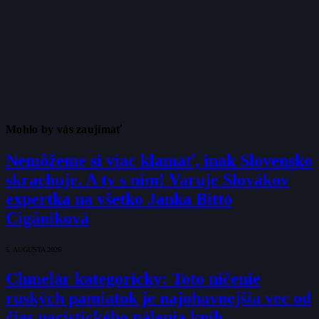
Mohlo by vás zaujímať
Nemôžeme si viac klamať, inak Slovensko
skrachuje. A ty s ním! Varuje Slovákov
expertka na všetko Janka Bittó
Cigániková
5. AUGUSTA 2026
Chmelár kategoricky: Toto ničenie
ruských pamiatok je najohavnejšia vec od
čias nacistického pálenia kníh