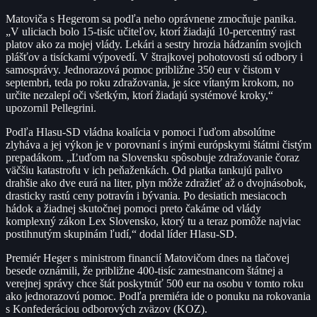
Matoviča s Hegerom sa podľa neho oprávnene zmocňuje panika.
„V uliciach bolo 15-tisíc učiteľov, ktorí žiadajú 10-percentný rast
platov ako za mojej vlády. Lekári a sestry hrozia hádzaním svojich
plášťov a tisíckami výpovedí. V štrajkovej pohotovosti sú odbory i
samosprávy. Jednorazová pomoc približne 350 eur v čistom v
septembri, teda po roku zdražovania, je síce vítaným krokom, no
určite nezalepí oči všetkým, ktorí žiadajú systémové kroky,“
upozornil Pellegrini.
Podľa Hlasu-SD vládna koalícia v pomoci ľuďom absolútne
zlyháva a jej výkon je v porovnaní s inými európskymi štátmi čistým
prepadákom. „Ľuďom na Slovensku spôsobuje zdražovanie čoraz
väčšiu katastrofu v ich peňaženkách. Od piatka tankujú palivo
drahšie ako dve eurá na liter, plyn môže zdražieť až o dvojnásobok,
drasticky rastú ceny potravín i bývania. Po desiatich mesiacoch
hádok a žiadnej skutočnej pomoci preto čakáme od vlády
komplexný zákon Lex Slovensko, ktorý tu a teraz pomôže najviac
postihnutým skupinám ľudí,“ dodal líder Hlasu-SD.
Premiér Heger s ministrom financií Matovičom dnes na tlačovej
besede oznámili, že približne 400-tisíc zamestnancom štátnej a
verejnej správy chce štát poskytnúť 500 eur na osobu v tomto roku
ako jednorazovú pomoc. Podľa premiéra ide o ponuku na rokovania
s Konfederáciou odborových zväzov (KOZ).