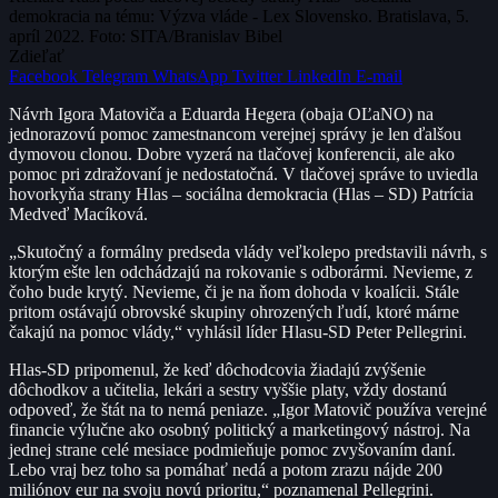
demokracia na tému: Výzva vláde - Lex Slovensko. Bratislava, 5.
apríl 2022. Foto: SITA/Branislav Bibel
Zdieľať
Facebook
Telegram
WhatsApp
Twitter
LinkedIn
E-mail
Návrh Igora Matoviča a Eduarda Hegera (obaja OĽaNO) na
jednorazovú pomoc zamestnancom verejnej správy je len ďalšou
dymovou clonou. Dobre vyzerá na tlačovej konferencii, ale ako
pomoc pri zdražovaní je nedostatočná. V tlačovej správe to uviedla
hovorkyňa strany Hlas – sociálna demokracia (Hlas – SD) Patrícia
Medveď Macíková.
„Skutočný a formálny predseda vlády veľkolepo predstavili návrh, s
ktorým ešte len odchádzajú na rokovanie s odborármi. Nevieme, z
čoho bude krytý. Nevieme, či je na ňom dohoda v koalícii. Stále
pritom ostávajú obrovské skupiny ohrozených ľudí, ktoré márne
čakajú na pomoc vlády,“ vyhlásil líder Hlasu-SD Peter Pellegrini.
Hlas-SD pripomenul, že keď dôchodcovia žiadajú zvýšenie
dôchodkov a učitelia, lekári a sestry vyššie platy, vždy dostanú
odpoveď, že štát na to nemá peniaze. „Igor Matovič používa verejné
financie výlučne ako osobný politický a marketingový nástroj. Na
jednej strane celé mesiace podmieňuje pomoc zvyšovaním daní.
Lebo vraj bez toho sa pomáhať nedá a potom zrazu nájde 200
miliónov eur na svoju novú prioritu,“ poznamenal Pellegrini.