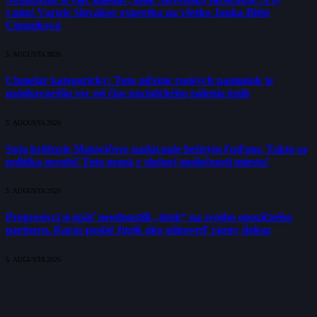
s ním! Varuje Slovákov expertka na všetko Janka Bittó
Cigániková
5. AUGUSTA 2026
Chmelár kategoricky: Toto ničenie ruských pamiatok je
najohavnejšia vec od čias nacistického pálenia kníh
5. AUGUSTA 2026
Suja kritizuje Matovičove nadávanie bežným ľuďom: Takto sa
politika nerobí! Toto nemá v slušnej spoločnosti miesto!
5. AUGUSTA 2026
Progresívci si opäť neodpustili „útok“ na svojho opozičného
partnera. Karas poslal Jurík ako odpoveď rázny dokaz
5. AUGUSTA 2026