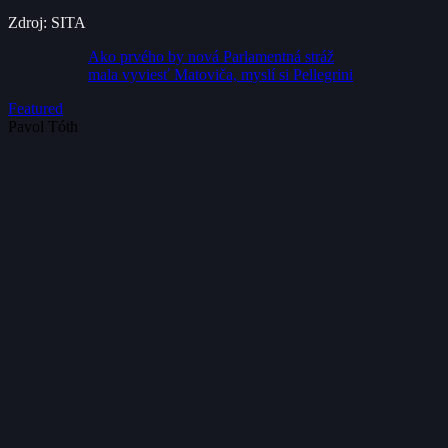
Zdroj: SITA
Ako prvého by nová Parlamentná stráž
mala vyviesť Matoviča, myslí si Pellegrini
Featured
Pavol Tóth