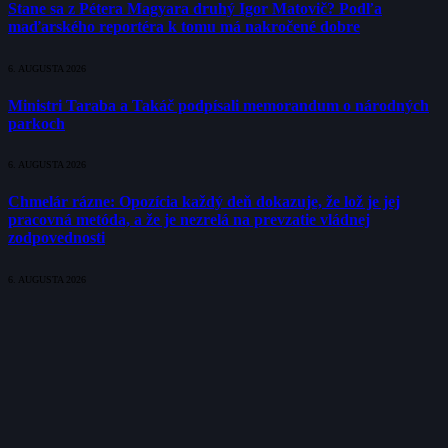
Stane sa z Pétera Magyara druhý Igor Matovič? Podľa
maďarského reportéra k tomu má nakročené dobre
6. AUGUSTA 2026
Ministri Taraba a Takáč podpísali memorandum o národných
parkoch
6. AUGUSTA 2026
Chmelár rázne: Opozícia každý deň dokazuje, že lož je jej
pracovná metóda, a že je nezrelá na prevzatie vládnej
zodpovednosti
6. AUGUSTA 2026