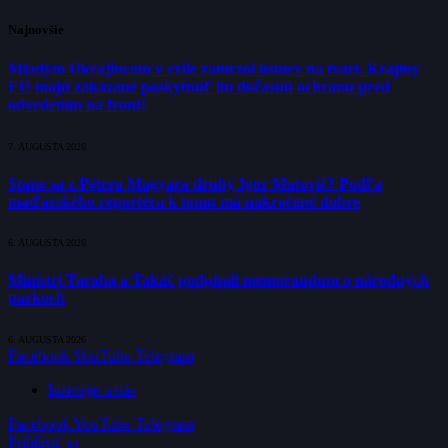
Najnovšie
Mladým Ukrajincom v exile zamrzol úsmev na tvári. Krajiny
EÚ majú zakázané poskytnúť im dočasnú ochranu pred
odvedením na front!
7. AUGUSTA 2026
Stane sa z Pétera Magyara druhý Igor Matovič? Podľa
maďarského reportéra k tomu má nakročené dobre
6. AUGUSTA 2026
Ministri Taraba a Takáč podpísali memorandum o národných
parkoch
6. AUGUSTA 2026
Facebook
YouTube
Telegram
Inzerujte u nás
Facebook
YouTube
Telegram
Prihlásiť sa