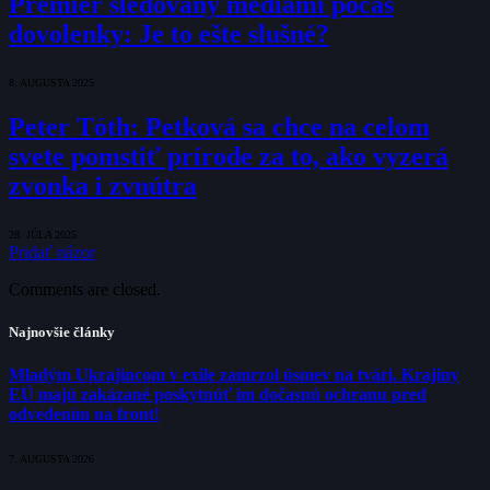
Premiér sledovaný médiami počas
dovolenky: Je to ešte slušné?
8. AUGUSTA 2025
Peter Tóth: Petková sa chce na celom
svete pomstiť prírode za to, ako vyzerá
zvonka i zvnútra
28. JÚLA 2025
Pridať názor
Comments are closed.
Najnovšie články
Mladým Ukrajincom v exile zamrzol úsmev na tvári. Krajiny
EÚ majú zakázané poskytnúť im dočasnú ochranu pred
odvedením na front!
7. AUGUSTA 2026