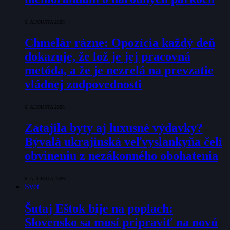
6. AUGUSTA 2026
Chmelár rázne: Opozícia každý deň
dokazuje, že lož je jej pracovná
metóda, a že je nezrelá na prevzatie
vládnej zodpovednosti
6. AUGUSTA 2026
Zatajila byty aj luxusné výdavky?
Bývalá ukrajinská veľvyslankyňa čelí
obvineniu z nezákonného obohatenia
6. AUGUSTA 2026
Svet
Šutaj Eštok bije na poplach:
Slovensko sa musí pripraviť na novú