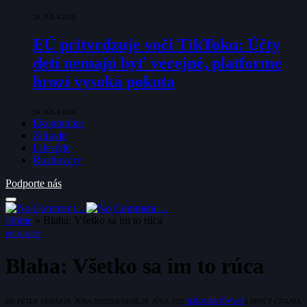
28. JÚLA 2026
EÚ pritvrdzuje voči TikToku: Účty
detí nemajú byť verejné, platforme
hrozí vysoká pokuta
24. JÚLA 2026
Ekonomika
Zdravie
Lifestyle
Rozhovory
Podporte nás
Home
»
Blaha: Všetko sa im to rúca
PODCASTY
Blaha: Všetko sa im to rúca
OD
PETER DEDÁK
28. JÚNA 2022
ZMENENÉ:
28. JÚNA 2022
NEKOMENTOVANÉ
1 MINÚT ČÍTANIA