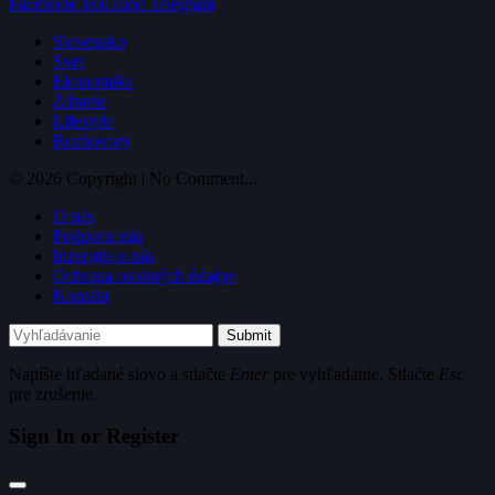
Facebook
YouTube
Telegram
Slovensko
Svet
Ekonomika
Zdravie
Lifestyle
Rozhovory
© 2026 Copyright | No Comment...
O nás
Podporte nás
Inzerujte u nás
Ochrana osobných údajov
Kontakt
Submit
Napíšte hľadané slovo a stlačte
Enter
pre vyhľadanie. Stlačte
Esc
pre zrušenie.
Sign In or Register