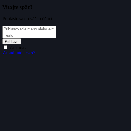
Vitajte späť!
Prihláste sa do vášho účtu tu
Prihlásiť
Zapamätať
Zabudnuté heslo?