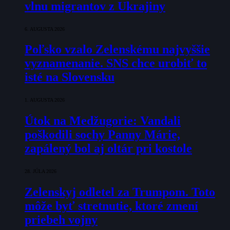
vlnu migrantov z Ukrajiny
6. AUGUSTA 2026
Poľsko vzalo Zelenskému najvyššie
vyznamenanie. SNS chce urobiť to
isté na Slovensku
1. AUGUSTA 2026
Útok na Medžugorie: Vandali
poškodili sochy Panny Márie,
zapálený bol aj oltár pri kostole
28. JÚLA 2026
Zelenskyj odletel za Trumpom. Toto
môže byť stretnutie, ktoré zmení
priebeh vojny