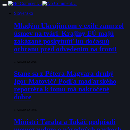
Slovensko
Mladým Ukrajincom v exile zamrzol
úsmev na tvári. Krajiny EÚ majú
zakázané poskytnúť im dočasnú
ochranu pred odvedením na front!
7. AUGUSTA 2026
Stane sa z Pétera Magyara druhý
Igor Matovič? Podľa maďarského
reportéra k tomu má nakročené
dobre
6. AUGUSTA 2026
Ministri Taraba a Takáč podpísali
memorandum o národných parkoch