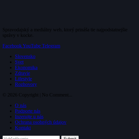
Spravodajský a mediálny web, ktorý prináša tie najpodstatnejšie
správy v kocke.
Facebook
YouTube
Telegram
Slovensko
Svet
Ekonomika
Zdravie
Lifestyle
Rozhovory
© 2026 Copyright | No Comment...
O nás
Podporte nás
Inzerujte u nás
Ochrana osobných údajov
Kontakt
Submit