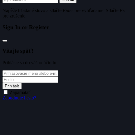
Napíšte hľadané slovo a stlačte
Enter
pre vyhľadanie. Stlačte
Esc
pre zrušenie.
Sign In or Register
Vitajte späť!
Prihláste sa do vášho účtu tu
Prihlásiť
Zapamätať
Zabudnuté heslo?