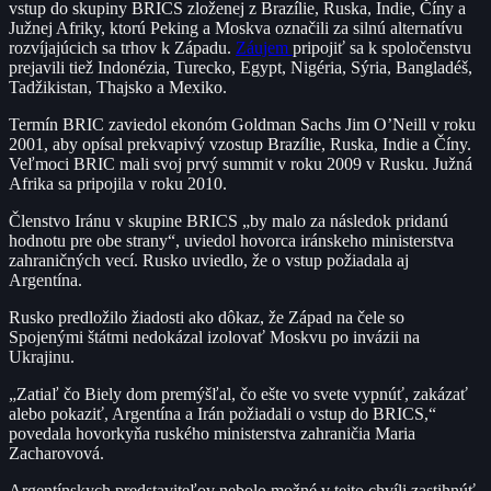
vstup do skupiny BRICS zloženej z Brazílie, Ruska, Indie, Číny a
Južnej Afriky, ktorú Peking a Moskva označili za silnú alternatívu
rozvíjajúcich sa trhov k Západu.
Záujem
pripojiť sa k spoločenstvu
prejavili tiež Indonézia, Turecko, Egypt, Nigéria, Sýria, Bangladéš,
Tadžikistan, Thajsko a Mexiko.
Termín BRIC zaviedol ekonóm Goldman Sachs Jim O’Neill v roku
2001, aby opísal prekvapivý vzostup Brazílie, Ruska, Indie a Číny.
Veľmoci BRIC mali svoj prvý summit v roku 2009 v Rusku. Južná
Afrika sa pripojila v roku 2010.
Členstvo Iránu v skupine BRICS „by malo za následok pridanú
hodnotu pre obe strany“, uviedol hovorca iránskeho ministerstva
zahraničných vecí. Rusko uviedlo, že o vstup požiadala aj
Argentína.
Rusko predložilo žiadosti ako dôkaz, že Západ na čele so
Spojenými štátmi nedokázal izolovať Moskvu po invázii na
Ukrajinu.
„Zatiaľ čo Biely dom premýšľal, čo ešte vo svete vypnúť, zakázať
alebo pokaziť, Argentína a Irán požiadali o vstup do BRICS,“
povedala hovorkyňa ruského ministerstva zahraničia Maria
Zacharovová.
Argentínskych predstaviteľov nebolo možné v tejto chvíli zastihnúť