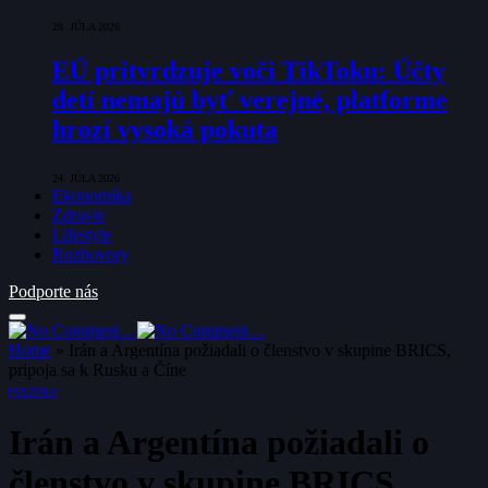
28. JÚLA 2026
EÚ pritvrdzuje voči TikToku: Účty
detí nemajú byť verejné, platforme
hrozí vysoká pokuta
24. JÚLA 2026
Ekonomika
Zdravie
Lifestyle
Rozhovory
Podporte nás
Home
»
Irán a Argentína požiadali o členstvo v skupine BRICS,
pripoja sa k Rusku a Číne
POLITIKA
Irán a Argentína požiadali o
členstvo v skupine BRICS,