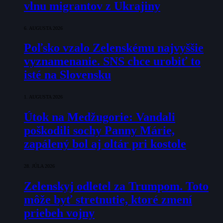
vlnu migrantov z Ukrajiny
6. AUGUSTA 2026
Poľsko vzalo Zelenskému najvyššie
vyznamenanie. SNS chce urobiť to
isté na Slovensku
1. AUGUSTA 2026
Útok na Medžugorie: Vandali
poškodili sochy Panny Márie,
zapálený bol aj oltár pri kostole
28. JÚLA 2026
Zelenskyj odletel za Trumpom. Toto
môže byť stretnutie, ktoré zmení
priebeh vojny