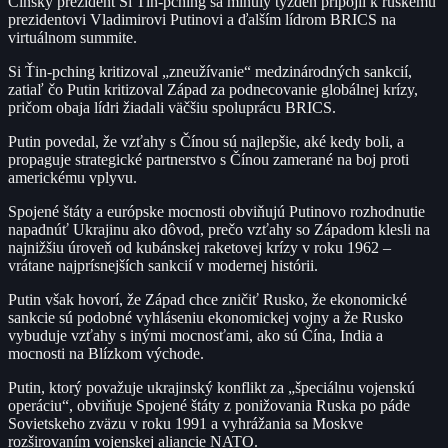
Čínsky prezident Si Ťin-pching sa minulý týždeň pripojil k ruskému
prezidentovi Vladimirovi Putinovi a ďalším lídrom BRICS na
virtuálnom summite.
Si Ťin-pching kritizoval „zneužívanie“ medzinárodných sankcií,
zatiaľ čo Putin kritizoval Západ za podnecovanie globálnej krízy,
pričom obaja lídri žiadali väčšiu spoluprácu BRICS.
Putin povedal, že vzťahy s Čínou sú najlepšie, aké kedy boli, a
propaguje strategické partnerstvo s Čínou zamerané na boj proti
americkému vplyvu.
Spojené štáty a európske mocnosti obviňujú Putinovo rozhodnutie
napadnúť Ukrajinu ako dôvod, prečo vzťahy so Západom klesli na
najnižšiu úroveň od kubánskej raketovej krízy v roku 1962 –
vrátane najprísnejších sankcií v modernej histórii.
Putin však hovorí, že Západ chce zničiť Rusko, že ekonomické
sankcie sú podobné vyhláseniu ekonomickej vojny a že Rusko
vybuduje vzťahy s inými mocnosťami, ako sú Čína, India a
mocnosti na Blízkom východe.
Putin, ktorý považuje ukrajinský konflikt za „špeciálnu vojenskú
operáciu“, obviňuje Spojené štáty z ponižovania Ruska po páde
Sovietskeho zväzu v roku 1991 a vyhrážania sa Moskve
rozširovaním vojenskej aliancie NATO.