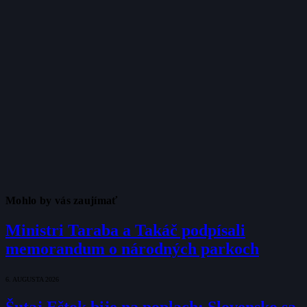
Mohlo by vás zaujímať
Ministri Taraba a Takáč podpísali
memorandum o národných parkoch
6. AUGUSTA 2026
Šutaj Eštok bije na poplach: Slovensko sa