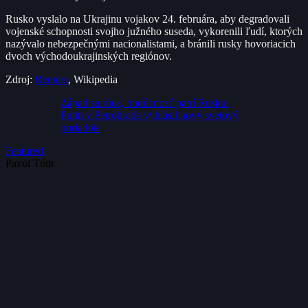
Rusko vyslalo na Ukrajinu vojakov 24. februára, aby degradovali
vojenské schopnosti svojho južného suseda, vykorenili ľudí, ktorých
nazývalo nebezpečnými nacionalistami, a bránili rusky hovoriacich
dvoch východoukrajinských regiónov.
Zdroj:
Reuters
, Wikipedia
Západ sa rúca, budúcnosť patrí Rusku.
Putin v Petrohrade vyhlásil nový svetový
poriadok
Featured
Pavol Tóth