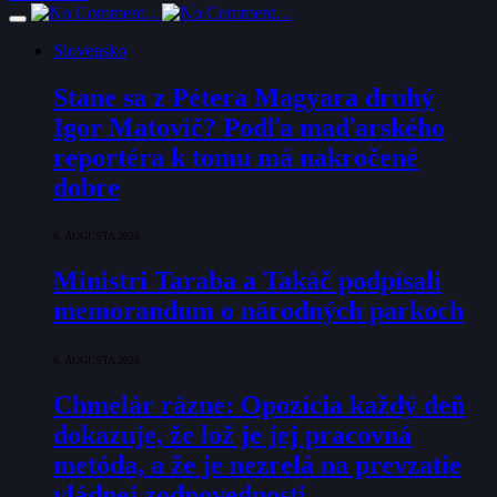
Slovensko
Stane sa z Pétera Magyara druhý
Igor Matovič? Podľa maďarského
reportéra k tomu má nakročené
dobre
6. AUGUSTA 2026
Ministri Taraba a Takáč podpísali
memorandum o národných parkoch
6. AUGUSTA 2026
Chmelár rázne: Opozícia každý deň
dokazuje, že lož je jej pracovná
metóda, a že je nezrelá na prevzatie
vládnej zodpovednosti