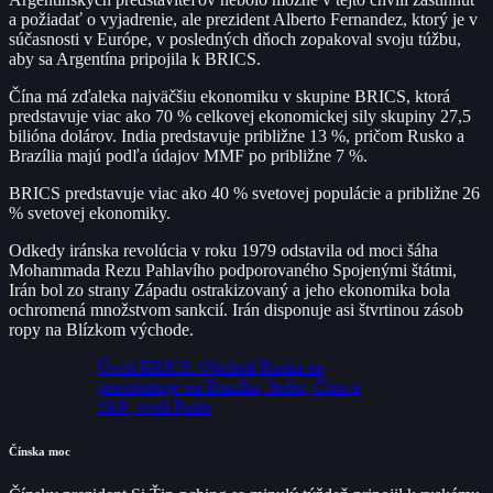
a požiadať o vyjadrenie, ale prezident Alberto Fernandez, ktorý je v
súčasnosti v Európe, v posledných dňoch zopakoval svoju túžbu,
aby sa Argentína pripojila k BRICS.
Čína má zďaleka najväčšiu ekonomiku v skupine BRICS, ktorá
predstavuje viac ako 70 % celkovej ekonomickej sily skupiny 27,5
bilióna dolárov. India predstavuje približne 13 %, pričom Rusko a
Brazília majú podľa údajov MMF po približne 7 %.
BRICS predstavuje viac ako 40 % svetovej populácie a približne 26
% svetovej ekonomiky.
Odkedy iránska revolúcia v roku 1979 odstavila od moci šáha
Mohammada Rezu Pahlavího podporovaného Spojenými štátmi,
Irán bol zo strany Západu ostrakizovaný a jeho ekonomika bola
ochromená množstvom sankcií. Irán disponuje asi štvrtinou zásob
ropy na Blízkom východe.
Úsvit BRICS. Obchod Ruska sa
preorientuje na Brazíliu, Indiu, Čínu a
JAR, tvrdí Putin
Čínska moc