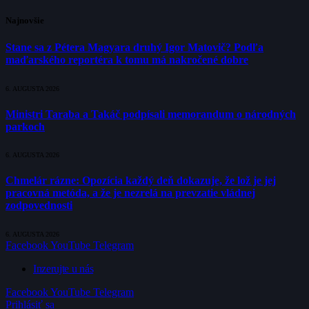
Najnovšie
Stane sa z Pétera Magyara druhý Igor Matovič? Podľa
maďarského reportéra k tomu má nakročené dobre
6. AUGUSTA 2026
Ministri Taraba a Takáč podpísali memorandum o národných
parkoch
6. AUGUSTA 2026
Chmelár rázne: Opozícia každý deň dokazuje, že lož je jej
pracovná metóda, a že je nezrelá na prevzatie vládnej
zodpovednosti
6. AUGUSTA 2026
Facebook
YouTube
Telegram
Inzerujte u nás
Facebook
YouTube
Telegram
Prihlásiť sa