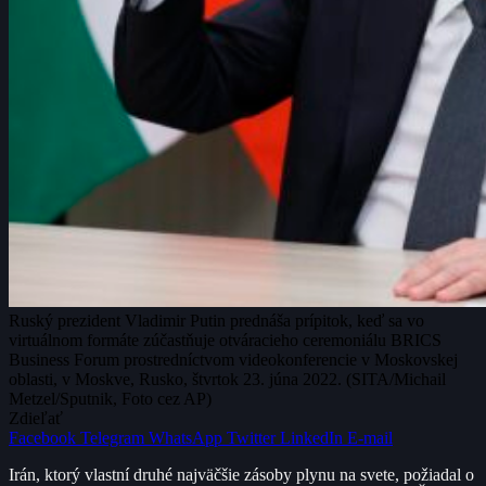
Ruský prezident Vladimir Putin prednáša prípitok, keď sa vo
virtuálnom formáte zúčastňuje otváracieho ceremoniálu BRICS
Business Forum prostredníctvom videokonferencie v Moskovskej
oblasti, v Moskve, Rusko, štvrtok 23. júna 2022. (SITA/Michail
Metzel/Sputnik, Foto cez AP)
Zdieľať
Facebook
Telegram
WhatsApp
Twitter
LinkedIn
E-mail
Irán, ktorý vlastní druhé najväčšie zásoby plynu na svete, požiadal o