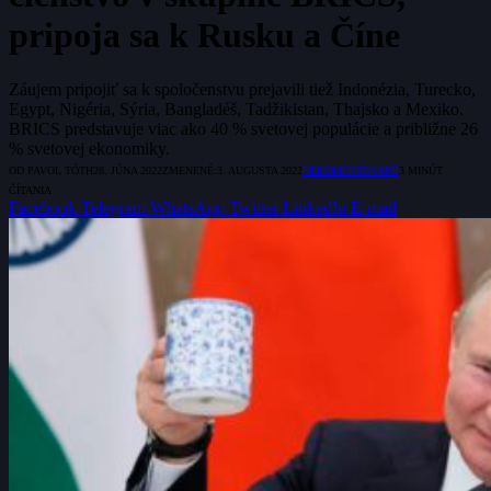
pripoja sa k Rusku a Číne
Záujem pripojiť sa k spoločenstvu prejavili tiež Indonézia, Turecko,
Egypt, Nigéria, Sýria, Bangladéš, Tadžikistan, Thajsko a Mexiko.
BRICS predstavuje viac ako 40 % svetovej populácie a približne 26
% svetovej ekonomiky.
OD
PAVOL TÓTH
28. JÚNA 2022
ZMENENÉ:
3. AUGUSTA 2022
NEKOMENTOVANÉ
3 MINÚT
ČÍTANIA
Facebook
Telegram
WhatsApp
Twitter
LinkedIn
E-mail