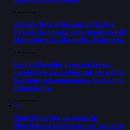
6. AUGUSTA 2026
Zatajila byty aj luxusné výdavky?
Bývalá ukrajinská veľvyslankyňa čelí
obvineniu z nezákonného obohatenia
6. AUGUSTA 2026
Keď si liberálny progresivizmus
rozoberiete na drobné, tak ide o čistý
fašizmus, nekompromisne konštatuje
Belousovová
6. AUGUSTA 2026
Svet
Šutaj Eštok bije na poplach:
Slovensko sa musí pripraviť na novú