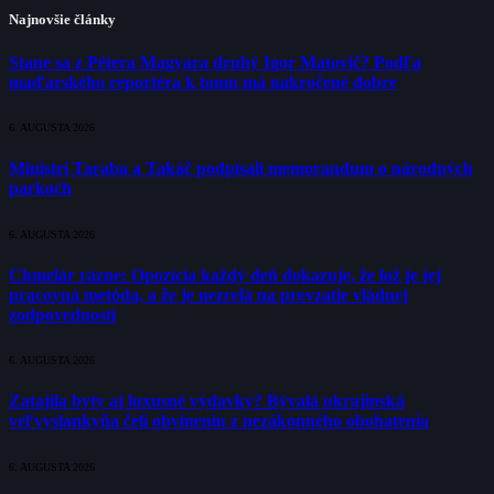
Najnovšie články
Stane sa z Pétera Magyara druhý Igor Matovič? Podľa
maďarského reportéra k tomu má nakročené dobre
6. AUGUSTA 2026
Ministri Taraba a Takáč podpísali memorandum o národných
parkoch
6. AUGUSTA 2026
Chmelár rázne: Opozícia každý deň dokazuje, že lož je jej
pracovná metóda, a že je nezrelá na prevzatie vládnej
zodpovednosti
6. AUGUSTA 2026
Zatajila byty aj luxusné výdavky? Bývalá ukrajinská
veľvyslankyňa čelí obvineniu z nezákonného obohatenia
6. AUGUSTA 2026