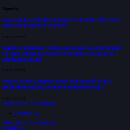
Najnovšie
Kauza nákupu diaľničných radarov pokračuje. Ministerstvo
vnútra ide preverovať ich pôvod
7. AUGUSTA 2026
Mladým Ukrajincom v exile zamrzol úsmev na tvári. Krajiny
EÚ majú zakázané poskytnúť im dočasnú ochranu pred
odvedením na front!
7. AUGUSTA 2026
Stane sa z Pétera Magyara druhý Igor Matovič? Podľa
maďarského reportéra k tomu má nakročené dobre
6. AUGUSTA 2026
Facebook
YouTube
Telegram
Inzerujte u nás
Facebook
YouTube
Telegram
Prihlásiť sa