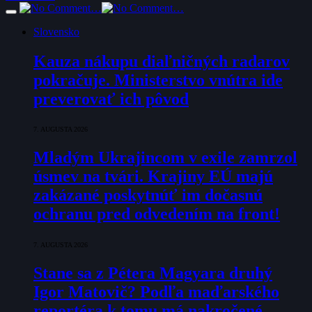
Slovensko
Kauza nákupu diaľničných radarov
pokračuje. Ministerstvo vnútra ide
preverovať ich pôvod
7. AUGUSTA 2026
Mladým Ukrajincom v exile zamrzol
úsmev na tvári. Krajiny EÚ majú
zakázané poskytnúť im dočasnú
ochranu pred odvedením na front!
7. AUGUSTA 2026
Stane sa z Pétera Magyara druhý
Igor Matovič? Podľa maďarského
reportéra k tomu má nakročené