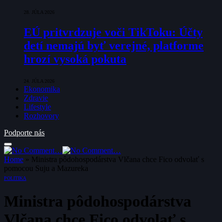
28. JÚLA 2026
EÚ pritvrdzuje voči TikToku: Účty
detí nemajú byť verejné, platforme
hrozí vysoká pokuta
24. JÚLA 2026
Ekonomika
Zdravie
Lifestyle
Rozhovory
Podporte nás
Home
»
Ministra pôdohospodárstva Vlčana chce Fico odvolať s
pomocou Suju a Mazureka
POLITIKA
Ministra pôdohospodárstva
Vlčana chce Fico odvolať s