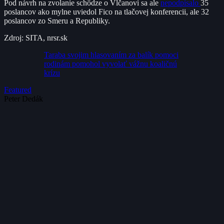
Pod návrh na zvolanie schôdze o Vlčanovi sa ale
nepodpísalo
35
poslancov ako mylne uviedol Fico na tlačovej konferencii, ale 32
poslancov zo Smeru a Republiky.
Zdroj: SITA, nrsr.sk
Taraba svojim hlasovaním za balík pomoci
rodinám pomohol vyvolať vážnu koaličnú
krízu
Featured
Peter Dedák