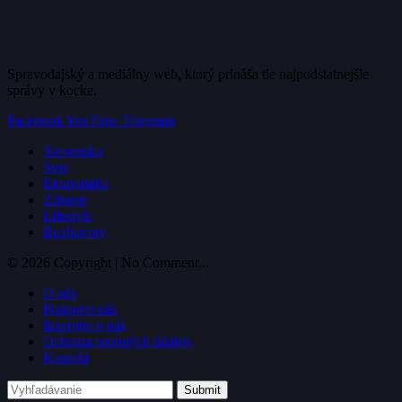
Spravodajský a mediálny web, ktorý prináša tie najpodstatnejšie
správy v kocke.
Facebook
YouTube
Telegram
Slovensko
Svet
Ekonomika
Zdravie
Lifestyle
Rozhovory
© 2026 Copyright | No Comment...
O nás
Podporte nás
Inzerujte u nás
Ochrana osobných údajov
Kontakt
Submit