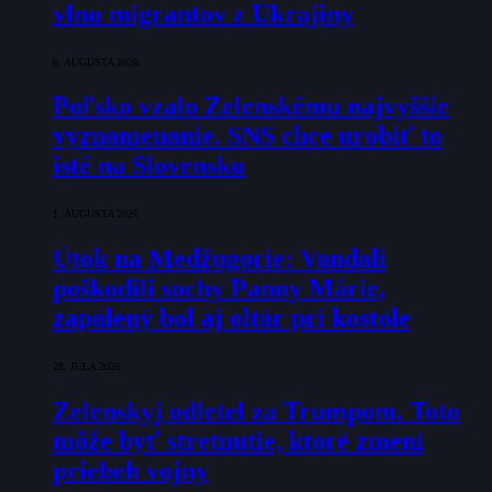
vlnu migrantov z Ukrajiny
6. AUGUSTA 2026
Poľsko vzalo Zelenskému najvyššie
vyznamenanie. SNS chce urobiť to
isté na Slovensku
1. AUGUSTA 2026
Útok na Medžugorie: Vandali
poškodili sochy Panny Márie,
zapálený bol aj oltár pri kostole
28. JÚLA 2026
Zelenskyj odletel za Trumpom. Toto
môže byť stretnutie, ktoré zmení
priebeh vojny