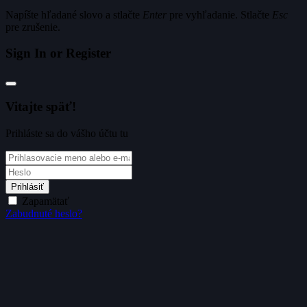
Napíšte hľadané slovo a stlačte
Enter
pre vyhľadanie. Stlačte
Esc
pre zrušenie.
Sign In or Register
Vitajte späť!
Prihláste sa do vášho účtu tu
Prihlásiť
Zapamätať
Zabudnuté heslo?