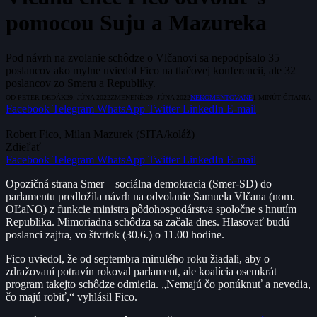
pomocou Suju a Mazureka
Pod návrh na zvolanie schôdze o Vlčanovi sa nepodpísalo 35
poslancov ako mylne uviedol Fico na tlačovej konferencii, ale 32
poslancov zo Smeru a Republiky.
OD
PETER DEDÁK
29. JÚNA 2022
ZMENENÉ:
29. JÚNA 2022
NEKOMENTOVANÉ
1 MINÚT ČÍTANIA
Facebook
Telegram
WhatsApp
Twitter
LinkedIn
E-mail
Robert Fico, Milan Mazurek (SITA/koláž)
Zdieľať
Facebook
Telegram
WhatsApp
Twitter
LinkedIn
E-mail
Opozičná strana Smer – sociálna demokracia (Smer-SD) do
parlamentu predložila návrh na odvolanie Samuela Vlčana (nom.
OĽaNO) z funkcie ministra pôdohospodárstva spoločne s hnutím
Republika. Mimoriadna schôdza sa začala dnes. Hlasovať budú
poslanci zajtra, vo štvrtok (30.6.) o 11.00 hodine.
Fico uviedol, že od septembra minulého roku žiadali, aby o
zdražovaní potravín rokoval parlament, ale koalícia osemkrát
program takejto schôdze odmietla. „Nemajú čo ponúknuť a nevedia,
čo majú robiť,“ vyhlásil Fico.