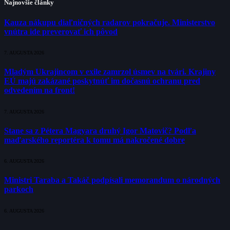
Najnovšie články
Kauza nákupu diaľničných radarov pokračuje. Ministerstvo
vnútra ide preverovať ich pôvod
7. AUGUSTA 2026
Mladým Ukrajincom v exile zamrzol úsmev na tvári. Krajiny
EÚ majú zakázané poskytnúť im dočasnú ochranu pred
odvedením na front!
7. AUGUSTA 2026
Stane sa z Pétera Magyara druhý Igor Matovič? Podľa
maďarského reportéra k tomu má nakročené dobre
6. AUGUSTA 2026
Ministri Taraba a Takáč podpísali memorandum o národných
parkoch
6. AUGUSTA 2026