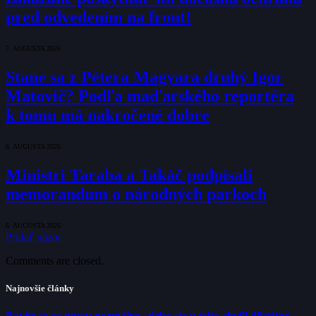
pred odvedením na front!
7. AUGUSTA 2026
Stane sa z Pétera Magyara druhý Igor
Matovič? Podľa maďarského reportéra
k tomu má nakročené dobre
6. AUGUSTA 2026
Ministri Taraba a Takáč podpísali
memorandum o národných parkoch
6. AUGUSTA 2026
Pridať názor
Comments are closed.
Najnovšie články
Bavíte sa so mnou normálne, alebo ste v tejto chvíli diktátor,