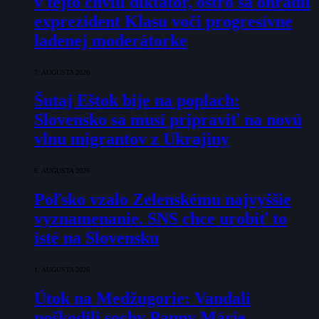
v tejto chvíli diktátor, ostro sa ohradil
exprezident Klasu voči progresívne
ladenej moderátorke
7. AUGUSTA 2026
Šutaj Eštok bije na poplach:
Slovensko sa musí pripraviť na novú
vlnu migrantov z Ukrajiny
6. AUGUSTA 2026
Poľsko vzalo Zelenskému najvyššie
vyznamenanie. SNS chce urobiť to
isté na Slovensku
1. AUGUSTA 2026
Útok na Medžugorie: Vandali
poškodili sochy Panny Márie,