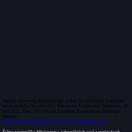
Premiér Slovenska Eduard Heger počas 51. výročného Svetového
ekonomického fóra (WEF) v Davose vo Švajčiarsku. Bratislava, 25.
máj 2022. Foto: SITA/World Economic Forum/Boris Baldinger
Zdieľať
Facebook
Telegram
WhatsApp
Twitter
LinkedIn
E-mail
Štátna tajomníčka Ministerstva zahraničných vecí a európskych