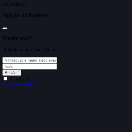
pre zrušenie.
Sign In or Register
Vitajte späť!
Prihláste sa do vášho účtu tu
Prihlásiť
Zapamätať
Zabudnuté heslo?