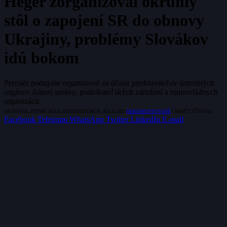
Heger zorganizoval okrúhly
stôl o zapojení SR do obnovy
Ukrajiny, problémy Slovákov
idú bokom
Premiér podujatie organizoval za účasti predstaviteľov ústredných
orgánov štátnej správy, podnikateľských združení a mimovládnych
organizácií.
OD
PAVOL TÓTH
8. JÚLA 2022
ZMENENÉ:
8. JÚLA 2022
NEKOMENTOVANÉ
1 MINÚT ČÍTANIA
Facebook
Telegram
WhatsApp
Twitter
LinkedIn
E-mail