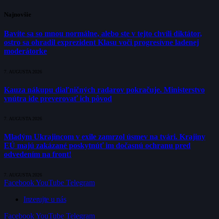
Najnovšie
Bavíte sa so mnou normálne, alebo ste v tejto chvíli diktátor,
ostro sa ohradil exprezident Klasu voči progresívne ladenej
moderátorke
7. AUGUSTA 2026
Kauza nákupu diaľničných radarov pokračuje. Ministerstvo
vnútra ide preverovať ich pôvod
7. AUGUSTA 2026
Mladým Ukrajincom v exile zamrzol úsmev na tvári. Krajiny
EÚ majú zakázané poskytnúť im dočasnú ochranu pred
odvedením na front!
7. AUGUSTA 2026
Facebook
YouTube
Telegram
Inzerujte u nás
Facebook
YouTube
Telegram