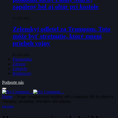
zapálený bol aj oltár pri kostole
28. JÚLA 2026
Zelenskyj odletel za Trumpom. Toto
môže byť stretnutie, ktoré zmení
priebeh vojny
28. JÚLA 2026
Ekonomika
Zdravie
Lifestyle
Rozhovory
Podporte nás
Home
»
Heger zorganizoval okrúhly stôl o zapojení SR do obnovy
Ukrajiny, problémy Slovákov idú bokom
POLITIKA