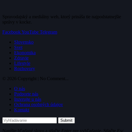
Spravodajský a mediálny web, ktorý prináša tie najpodstatnejšie
správy v kocke.
Facebook
YouTube
Telegram
Slovensko
Svet
Ekonomika
Zdravie
Lifestyle
Rozhovory
© 2026 Copyright | No Comment...
O nás
Podporte nás
Inzerujte u nás
Ochrana osobných údajov
Kontakt
Submit
Napíšte hľadané slovo a stlačte
Enter
pre vyhľadanie. Stlačte
Esc