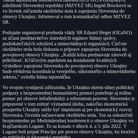
záležitostí Slovenskej republiky (MZVEZ SR) Ingrid Brocková sa
vo štvrtok zúčastnila okrúhleho stola k zapojeniu Slovenska do
obnovy Ukrajiny. Informoval o tom komunikačný odbor MZVEZ
SR.
Podujatie organizoval predseda vlády SR Eduard Heger (OĽaNO)
za účasti predstaviteľov ústredných orgánov štátnej správy,
podnikateľských združení a mimovládnych organizácií. Cieľom
okrúhleho stola bola diskusia o príprave zapojenia Slovenska do
povojnovej obnovy Ukrajiny. „Každá kríza predstavuje zároveň aj
príležitosť. Kľúčovým aspektom na dosiahnutie kvalitných
výsledkov zapojenia Slovenska do povojnovej obnovy Ukrajiny
bude efektívna koordinácia verejného, súkromného a mimovládneho
sektora,“ uviedla štátna tajomníčka.
Vo svojom vystúpení zdôraznila, že Ukrajina okrem silnej politickej
podpory a bezprostrednej humanitárnej pomoci potrebuje aj reálnu
pomoc pri obnove infraštruktúry a reformnom procese. Slovensko je
pripravené v tom zohrať významnú úlohu, nakoľko ekonomická
prosperita Ukrajiny môže byť impulzom aj pre ekonomický rozvoj
Slovenska. Ocenila načasovanie okrúhleho stola. Ten sa uskutočnil
bezprostredne po Medzinárodnej konferencii o obnove Ukrajiny vo
švajčiarskom Lugane. To sa konalo v dňoch 4. a 5. júla 2022. V
Lugane boli prijaté Princípy pre proces obnovy Ukrajiny, ku ktorým
sa prihlásila aj Slovenská republika.