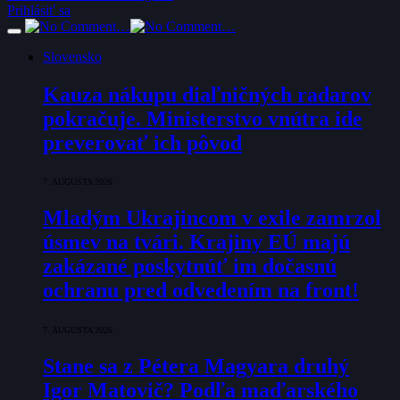
Prihlásiť sa
Slovensko
Kauza nákupu diaľničných radarov
pokračuje. Ministerstvo vnútra ide
preverovať ich pôvod
7. AUGUSTA 2026
Mladým Ukrajincom v exile zamrzol
úsmev na tvári. Krajiny EÚ majú
zakázané poskytnúť im dočasnú
ochranu pred odvedením na front!
7. AUGUSTA 2026
Stane sa z Pétera Magyara druhý
Igor Matovič? Podľa maďarského