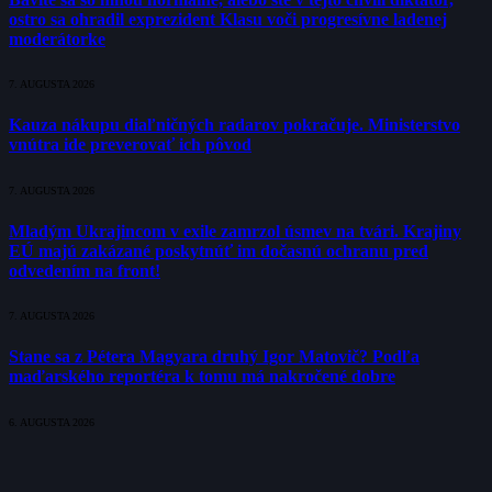
ostro sa ohradil exprezident Klasu voči progresívne ladenej
moderátorke
7. AUGUSTA 2026
Kauza nákupu diaľničných radarov pokračuje. Ministerstvo
vnútra ide preverovať ich pôvod
7. AUGUSTA 2026
Mladým Ukrajincom v exile zamrzol úsmev na tvári. Krajiny
EÚ majú zakázané poskytnúť im dočasnú ochranu pred
odvedením na front!
7. AUGUSTA 2026
Stane sa z Pétera Magyara druhý Igor Matovič? Podľa
maďarského reportéra k tomu má nakročené dobre
6. AUGUSTA 2026