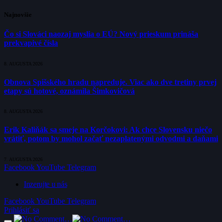
Najnovšie
Čo si Slováci naozaj myslia o EÚ? Nový prieskum prináša
prekvapivé čísla
8. AUGUSTA 2026
Obnova Spišského hradu napreduje. Viac ako dve tretiny prvej
etapy sú hotové, oznámila Šimkovičová
8. AUGUSTA 2026
Erik Kaliňák sa smeje na Korčokovi: Ak chce Slovensku niečo
vrátiť, potom by mohol začať nezaplatenými odvodmi a daňami
7. AUGUSTA 2026
Facebook
YouTube
Telegram
Inzerujte u nás
Facebook
YouTube
Telegram
Prihlásiť sa