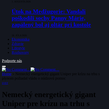
1. AUGUSTA 2026
Útok na Medžugorie: Vandali
poškodili sochy Panny Márie,
zapálený bol aj oltár pri kostole
28. JÚLA 2026
Ekonomika
Zdravie
Lifestyle
Rozhovory
Podporte nás
Home
»
Nemecký energetický gigant Uniper pre krízu na trhu s
plynom požiadal vládu o núdzovú pomoc
SVET
Nemecký energetický gigant
Uniper pre krízu na trhu s