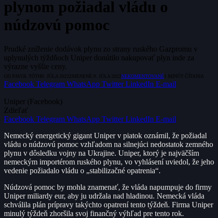
plynom požiadal vládu o
núdzovú pomoc
Prudké zníženie dodávok plynu zo strany ruského Gazpromu v
uplynulých týždňoch Uniper donútilo nakupovať plyn inde za
výrazne vyššie ceny.
OD
PAVOL TÓTH
9. JÚLA 2022
ZMENENÉ:
9. JÚLA 2022
NEKOMENTOVANÉ
1 MINÚT ČÍTANIA
Facebook
Telegram
WhatsApp
Twitter
LinkedIn
E-mail
Uniper (Facebook)
Zdieľať
Facebook
Telegram
WhatsApp
Twitter
LinkedIn
E-mail
Nemecký energetický gigant Uniper v piatok oznámil, že požiadal
vládu o núdzovú pomoc vzhľadom na silnejúci nedostatok zemného
plynu v dôsledku vojny na Ukrajine. Uniper, ktorý je najväčším
nemeckým importérom ruského plynu, vo vyhlásení uviedol, že jeho
vedenie požiadalo vládu o „stabilizačné opatrenia“.
Núdzová pomoc by mohla znamenať, že vláda napumpuje do firmy
Uniper miliardy eur, aby ju udržala nad hladinou. Nemecká vláda
schválila plán prípravy takýchto opatrení tento týždeň. Firma Uniper
minulý týždeň zhoršila svoj finančný výhľad pre tento rok.