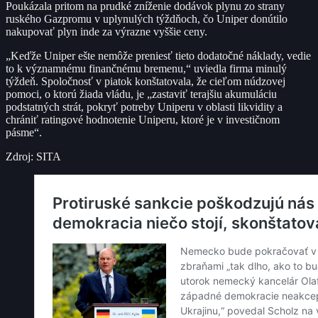
Poukázala pritom na prudké zníženie dodávok plynu zo strany
ruského Gazpromu v uplynulých týždňoch, čo Uniper donútilo
nakupovať plyn inde za výrazne vyššie ceny.
„Keďže Uniper ešte nemôže preniesť tieto dodatočné náklady, vedie
to k významnému finančnému bremenu,“ uviedla firma minulý
týždeň. Spoločnosť v piatok konštatovala, že cieľom núdzovej
pomoci, o ktorú žiada vládu, je „zastaviť terajšiu akumuláciu
podstatných strát, pokryť potreby Uniperu v oblasti likvidity a
chrániť ratingové hodnotenie Uniperu, ktoré je v investičnom
pásme“.
Zdroj: SITA