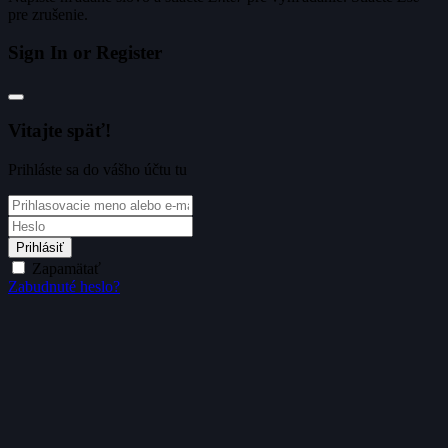
pre zrušenie.
Sign In or Register
Vitajte späť!
Prihláste sa do vášho účtu tu
Prihlásiť
Zapamätať
Zabudnuté heslo?