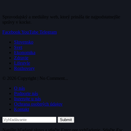
Spravodajský a mediálny web, ktorý prináša tie najpodstatnejšie
správy v kocke.
Facebook
YouTube
Telegram
Slovensko
Svet
Ekonomika
Zdravie
Lifestyle
Rozhovory
© 2026 Copyright | No Comment...
O nás
Podporte nás
Inzerujte u nás
Ochrana osobných údajov
Kontakt
Submit
Napíšte hľadané slovo a stlačte
Enter
pre vyhľadanie. Stlačte
Esc