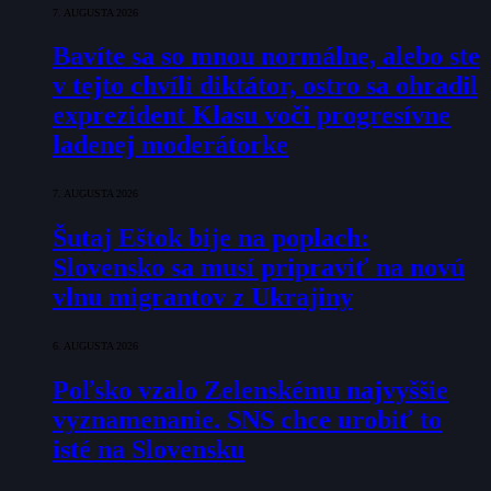
7. AUGUSTA 2026
Bavíte sa so mnou normálne, alebo ste
v tejto chvíli diktátor, ostro sa ohradil
exprezident Klasu voči progresívne
ladenej moderátorke
7. AUGUSTA 2026
Šutaj Eštok bije na poplach:
Slovensko sa musí pripraviť na novú
vlnu migrantov z Ukrajiny
6. AUGUSTA 2026
Poľsko vzalo Zelenskému najvyššie
vyznamenanie. SNS chce urobiť to
isté na Slovensku