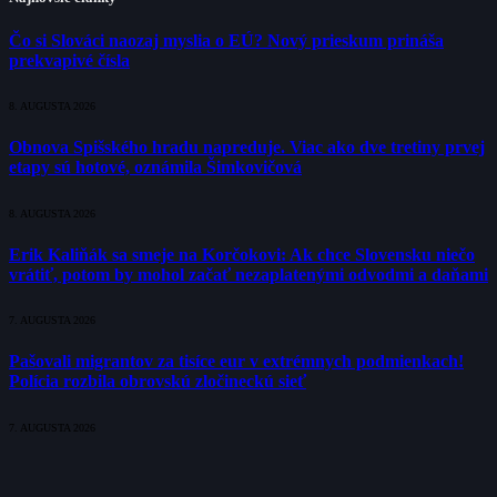
Čo si Slováci naozaj myslia o EÚ? Nový prieskum prináša
prekvapivé čísla
8. AUGUSTA 2026
Obnova Spišského hradu napreduje. Viac ako dve tretiny prvej
etapy sú hotové, oznámila Šimkovičová
8. AUGUSTA 2026
Erik Kaliňák sa smeje na Korčokovi: Ak chce Slovensku niečo
vrátiť, potom by mohol začať nezaplatenými odvodmi a daňami
7. AUGUSTA 2026
Pašovali migrantov za tisíce eur v extrémnych podmienkach!
Polícia rozbila obrovskú zločineckú sieť
7. AUGUSTA 2026