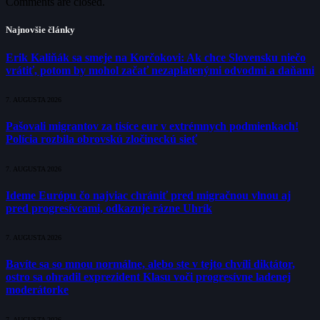
Comments are closed.
Najnovšie články
Erik Kaliňák sa smeje na Korčokovi: Ak chce Slovensku niečo
vrátiť, potom by mohol začať nezaplatenými odvodmi a daňami
7. AUGUSTA 2026
Pašovali migrantov za tisíce eur v extrémnych podmienkach!
Polícia rozbila obrovskú zločineckú sieť
7. AUGUSTA 2026
Ideme Európu čo najviac chrániť pred migračnou vlnou aj
pred progresívcami, odkazuje rázne Uhrík
7. AUGUSTA 2026
Bavíte sa so mnou normálne, alebo ste v tejto chvíli diktátor,
ostro sa ohradil exprezident Klasu voči progresívne ladenej
moderátorke
7. AUGUSTA 2026