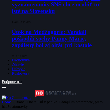
vyznamenanie. SNS chce urobiť to
isté na Slovensku
1. AUGUSTA 2026
Útok na Medžugorie: Vandali
poškodili sochy Panny Márie,
zapálený bol aj oltár pri kostole
28. JÚLA 2026
Ekonomika
Zdravie
Lifestyle
Rozhovory
Podporte nás
Home
»
Blaha: Liberáli sú v panike. Padajú im preferencie, preto
hádžu atómovky