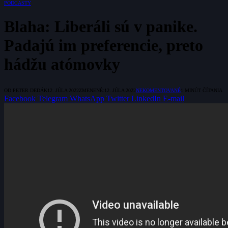
PODCASTY
Blaha: Liberáli sú v panike.
Padajú im preferencie, preto
hádžu atómovky
OD
PETER DEDÁK
12. JÚLA 2022
ZMENENÉ:
12. JÚLA 2022
NEKOMENTOVANÉ
1 MINÚT ČÍTANIA
Facebook
Telegram
WhatsApp
Twitter
LinkedIn
E-mail