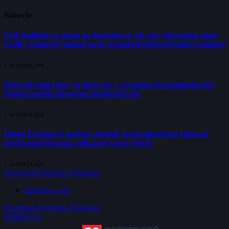
Najnovšie
Erik Kaliňák sa smeje na Korčokovi: Ak chce Slovensku niečo
vrátiť, potom by mohol začať nezaplatenými odvodmi a daňami
7. AUGUSTA 2026
Pašovali migrantov za tisíce eur v extrémnych podmienkach!
Polícia rozbila obrovskú zločineckú sieť
7. AUGUSTA 2026
Ideme Európu čo najviac chrániť pred migračnou vlnou aj
pred progresívcami, odkazuje rázne Uhrík
7. AUGUSTA 2026
Facebook
YouTube
Telegram
Inzerujte u nás
Facebook
YouTube
Telegram
Prihlásiť sa