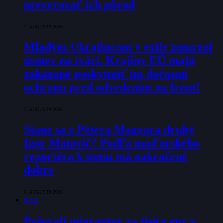
preverovať ich pôvod
7. AUGUSTA 2026
Mladým Ukrajincom v exile zamrzol
úsmev na tvári. Krajiny EÚ majú
zakázané poskytnúť im dočasnú
ochranu pred odvedením na front!
7. AUGUSTA 2026
Stane sa z Pétera Magyara druhý
Igor Matovič? Podľa maďarského
reportéra k tomu má nakročené
dobre
6. AUGUSTA 2026
Svet
Pašovali migrantov za tisíce eur v