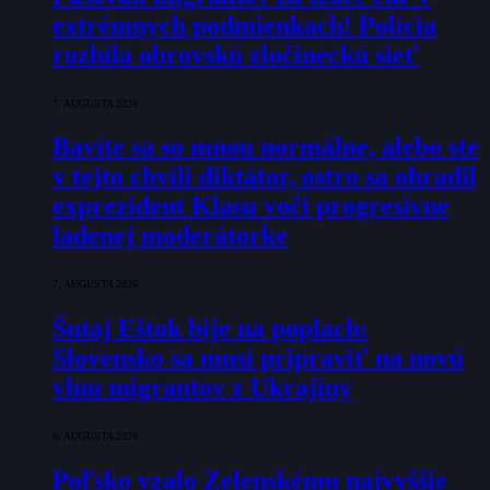
extrémnych podmienkach! Polícia
rozbila obrovskú zločineckú sieť
7. AUGUSTA 2026
Bavíte sa so mnou normálne, alebo ste
v tejto chvíli diktátor, ostro sa ohradil
exprezident Klasu voči progresívne
ladenej moderátorke
7. AUGUSTA 2026
Šutaj Eštok bije na poplach:
Slovensko sa musí pripraviť na novú
vlnu migrantov z Ukrajiny
6. AUGUSTA 2026
Poľsko vzalo Zelenskému najvyššie