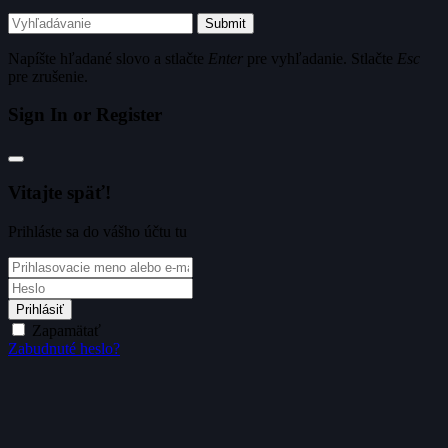
Submit
Napíšte hľadané slovo a stlačte
Enter
pre vyhľadanie. Stlačte
Esc
pre zrušenie.
Sign In or Register
Vitajte späť!
Prihláste sa do vášho účtu tu
Prihlásiť
Zapamätať
Zabudnuté heslo?