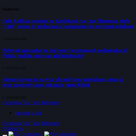
Najnovšie
Erik Kaliňák sa smeje na Korčokovi: Ak chce Slovensku niečo
vrátiť, potom by mohol začať nezaplatenými odvodmi a daňami
7. AUGUSTA 2026
Pašovali migrantov za tisíce eur v extrémnych podmienkach!
Polícia rozbila obrovskú zločineckú sieť
7. AUGUSTA 2026
Ideme Európu čo najviac chrániť pred migračnou vlnou aj
pred progresívcami, odkazuje rázne Uhrík
7. AUGUSTA 2026
Facebook
YouTube
Telegram
Inzerujte u nás
Facebook
YouTube
Telegram
Prihlásiť sa