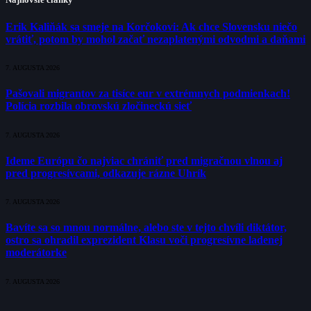
Erik Kaliňák sa smeje na Korčokovi: Ak chce Slovensku niečo
vrátiť, potom by mohol začať nezaplatenými odvodmi a daňami
7. AUGUSTA 2026
Pašovali migrantov za tisíce eur v extrémnych podmienkach!
Polícia rozbila obrovskú zločineckú sieť
7. AUGUSTA 2026
Ideme Európu čo najviac chrániť pred migračnou vlnou aj
pred progresívcami, odkazuje rázne Uhrík
7. AUGUSTA 2026
Bavíte sa so mnou normálne, alebo ste v tejto chvíli diktátor,
ostro sa ohradil exprezident Klasu voči progresívne ladenej
moderátorke
7. AUGUSTA 2026