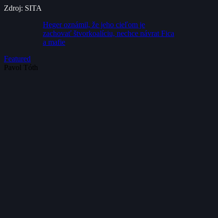
Zdroj: SITA
Heger oznámil, že jeho cieľom je
zachovať štvorkoalíciu, nechce návrat Fica
a mafie
Featured
Pavol Tóth