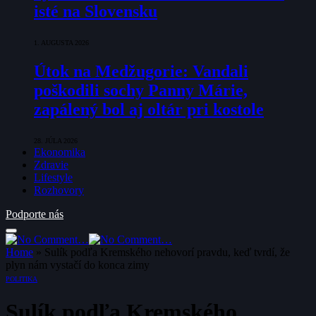
isté na Slovensku
1. AUGUSTA 2026
Útok na Medžugorie: Vandali
poškodili sochy Panny Márie,
zapálený bol aj oltár pri kostole
28. JÚLA 2026
Ekonomika
Zdravie
Lifestyle
Rozhovory
Podporte nás
Home
»
Sulík podľa Kremského nehovorí pravdu, keď tvrdí, že
plyn nám vystačí do konca zimy
POLITIKA
Sulík podľa Kremského