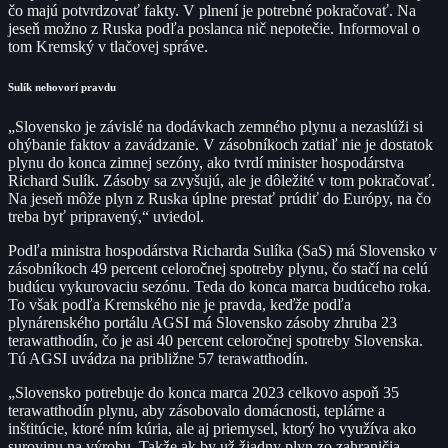
čo majú potvrdzovať fakty. V plnení je potrebné pokračovať. Na
jeseň možno z Ruska podľa poslanca nič nepotečie. Informoval o
tom Kremský v tlačovej správe.
Sulík nehovorí pravdu
„Slovensko je závislé na dodávkach zemného plynu a nezaslúži si
ohýbanie faktov a zavádzanie. V zásobníkoch zatiaľ nie je dostatok
plynu do konca zimnej sezóny, ako tvrdí minister hospodárstva
Richard Sulík. Zásoby sa zvyšujú, ale je dôležité v tom pokračovať.
Na jeseň môže plyn z Ruska úplne prestať prúdiť do Európy, na čo
treba byť pripravený,“ uviedol.
Podľa ministra hospodárstva Richarda Sulíka (SaS) má Slovensko v
zásobníkoch 49 percent celoročnej spotreby plynu, čo stačí na celú
budúcu vykurovaciu sezónu. Teda do konca marca budúceho roka.
To však podľa Kremského nie je pravda, keďže podľa
plynárenského portálu AGSI má Slovensko zásoby zhruba 23
terawatthodín, čo je asi 40 percent celoročnej spotreby Slovenska.
Tú AGSI uvádza na približne 57 terawatthodín.
„Slovensko potrebuje do konca marca 2023 celkovo aspoň 35
terawatthodín plynu, aby zásobovalo domácnosti, teplárne a
inštitúcie, ktoré ním kúria, ale aj priemysel, ktorý ho využíva ako
surovinu na výrobu. Takže ak by už žiadny plyn zo zahraničia