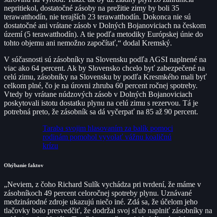
nepritiekol, dostatočné zásoby na prežitie zimy by boli 35
terawatthodín, nie terajších 23 terawatthodín. Dokonca nie sú
dostatočné ani vrátane zásob v Dolných Bojanoviciach na českom
území (5 terawatthodín). A tie podľa metodiky Európskej únie do
tohto objemu ani nemožno započítať,“ dodal Kremský.
V súčasnosti sú zásobníky na Slovensku podľa AGSI naplnené na
viac ako 64 percent. Ak by Slovensko chcelo byť zabezpečené na
celú zimu, zásobníky na Slovensku by podľa Kresmkého mali byť
celkom plné, čo je na úrovni zhruba 60 percent ročnej spotreby.
Vtedy by vrátane núdzových zásob v Dolných Bojanoviciach
poskytovali istotu dostatku plynu na celú zimu s rezervou. Tá je
potrebná preto, že zásobník sa dá vyčerpať na 85 až 90 percent.
Taraba svojim hlasovaním za balík pomoci
rodinám pomohol vyvolať vážnu koaličnú
krízu
Ohýbanie faktov
„Neviem, z čoho Richard Sulík vychádza pri tvrdení, že máme v
zásobníkoch 49 percent celoročnej spotreby plynu. Uznávané
medzinárodné zdroje ukazujú niečo iné. Zdá sa, že účelom jeho
tlačovky bolo presvedčiť, že dodržal svoj sľub naplniť zásobníky na