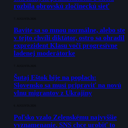
rozbila obrovskú zločineckú sieť
7. AUGUSTA 2026
Bavíte sa so mnou normálne, alebo ste
v tejto chvíli diktátor, ostro sa ohradil
exprezident Klasu voči progresívne
ladenej moderátorke
7. AUGUSTA 2026
Šutaj Eštok bije na poplach:
Slovensko sa musí pripraviť na novú
vlnu migrantov z Ukrajiny
6. AUGUSTA 2026
Poľsko vzalo Zelenskému najvyššie
vyznamenanie. SNS chce urobiť to