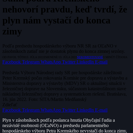
nehovorí pravdu, keď tvrdí, že
plyn nám vystačí do konca
zimy
Podľa predsedu hospodárskeho výboru NR SR za OĽaNO v
zásobníkoch zatiaľ nie je dostatok plynu do konca zimnej sezóny.
OD
PAVOL TÓTH
13. JÚLA 2022
ZMENENÉ:
13. JÚLA 2022
NEKOMENTOVANÉ
3 MINÚT ČÍTANIA
Facebook
Telegram
WhatsApp
Twitter
LinkedIn
E-mail
Predseda Výboru Národnej rady SR pre hospodárske záležitosti
Peter Kremský počas rokovania Komisie pre dopravu a výstavbu a
Ministerstva dopravy a výstavby (MDV) SR o aktuálnej situácii v
železničnej doprave na Slovensku, súčasnom katastrofálnom stave
nákladnej železničnej dopravy a systematickom riešení. Bratislava,
16. jún 2022. Foto: SITA/Martin Medňanský
Zdieľať
Facebook
Telegram
WhatsApp
Twitter
LinkedIn
E-mail
Plyn v zásobníkoch podľa poslanca hnutia Obyčajní ľudia a
nezávislé osobnosti (OĽaNO) a predsedu parlamentného
hospodárskeho výboru Petra Kremského nevystačí do konca zimy,