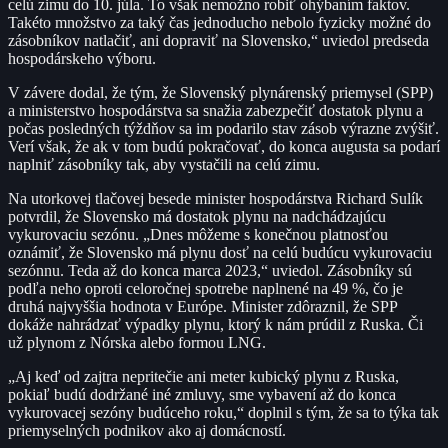
celú zimu do 10. júla. To však nemožno robiť ohýbaním faktov.
Takéto množstvo za taký čas jednoducho nebolo fyzicky možné do
zásobníkov natlačiť, ani dopraviť na Slovensko,“ uviedol predseda
hospodárskeho výboru.
V závere dodal, že tým, že Slovenský plynárenský priemysel (SPP)
a ministerstvo hospodárstva sa snažia zabezpečiť dostatok plynu a
počas posledných týždňov sa im podarilo stav zásob výrazne zvýšiť.
Verí však, že ak v tom budú pokračovať, do konca augusta sa podarí
naplniť zásobníky tak, aby vystačili na celú zimu.
Na utorkovej tlačovej besede minister hospodárstva Richard Sulík
potvrdil, že Slovensko má dostatok plynu na nadchádzajúcu
vykurovaciu sezónu. „Dnes môžeme s konečnou platnosťou
oznámiť, že Slovensko má plynu dosť na celú budúcu vykurovaciu
sezónnu. Teda až do konca marca 2023,“ uviedol. Zásobníky sú
podľa neho oproti celoročnej spotrebe naplnené na 49 %, čo je
druhá najvyššia hodnota v Európe. Minister zdôraznil, že SPP
dokáže nahrádzať výpadky plynu, ktorý k nám prúdil z Ruska. Či
už plynom z Nórska alebo formou LNG.
„Aj keď od zajtra nepritečie ani meter kubický plynu z Ruska,
pokiaľ budú dodržané iné zmluvy, sme vybavení až do konca
vykurovacej sezóny budúceho roku,“ doplnil s tým, že sa to týka tak
priemyselných podnikov ako aj domácností.