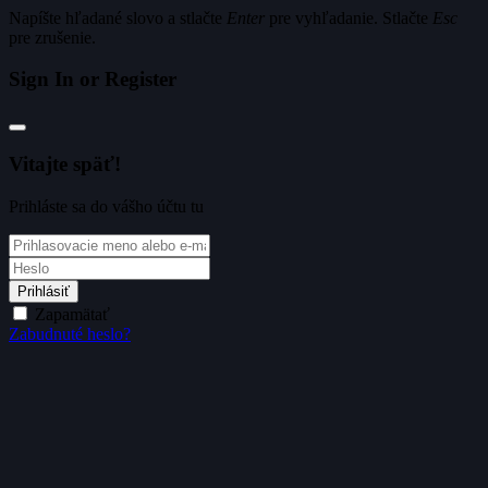
Napíšte hľadané slovo a stlačte
Enter
pre vyhľadanie. Stlačte
Esc
pre zrušenie.
Sign In or Register
Vitajte späť!
Prihláste sa do vášho účtu tu
Prihlásiť
Zapamätať
Zabudnuté heslo?