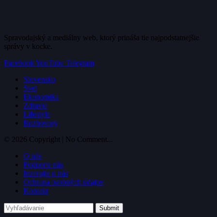
Spravodajský a mediálny web, ktorý prináša tie najpodstatnejšie
správy v kocke.
Facebook
YouTube
Telegram
Slovensko
Svet
Ekonomika
Zdravie
Lifestyle
Rozhovory
© 2026 Copyright | No Comment...
O nás
Podporte nás
Inzerujte u nás
Ochrana osobných údajov
Kontakt
Submit