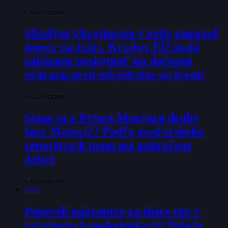
7. AUGUSTA 2026
Mladým Ukrajincom v exile zamrzol
úsmev na tvári. Krajiny EÚ majú
zakázané poskytnúť im dočasnú
ochranu pred odvedením na front!
7. AUGUSTA 2026
Stane sa z Pétera Magyara druhý
Igor Matovič? Podľa maďarského
reportéra k tomu má nakročené
dobre
6. AUGUSTA 2026
Svet
Pašovali migrantov za tisíce eur v
extrémnych podmienkach! Polícia