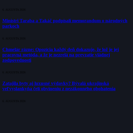
6. AUGUSTA 2026
Ministri Taraba a Takáč podpísali memorandum o národných
parkoch
6. AUGUSTA 2026
Chmelár rázne: Opozícia každý deň dokazuje, že lož je jej
pracovná metóda, a že je nezrelá na prevzatie vládnej
zodpovednosti
6. AUGUSTA 2026
Zatajila byty aj luxusné výdavky? Bývalá ukrajinská
veľvyslankyňa čelí obvineniu z nezákonného obohatenia
6. AUGUSTA 2026