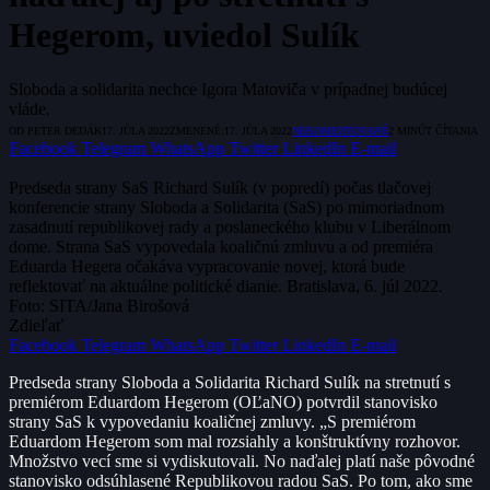
Hegerom, uviedol Sulík
Sloboda a solidarita nechce Igora Matoviča v prípadnej budúcej
vláde.
OD
PETER DEDÁK
17. JÚLA 2022
ZMENENÉ:
17. JÚLA 2022
NEKOMENTOVANÉ
2 MINÚT ČÍTANIA
Facebook
Telegram
WhatsApp
Twitter
LinkedIn
E-mail
Predseda strany SaS Richard Sulík (v popredí) počas tlačovej
konferencie strany Sloboda a Solidarita (SaS) po mimoriadnom
zasadnutí republikovej rady a poslaneckého klubu v Liberálnom
dome. Strana SaS vypovedala koaličnú zmluvu a od premiéra
Eduarda Hegera očakáva vypracovanie novej, ktorá bude
reflektovať na aktuálne politické dianie. Bratislava, 6. júl 2022.
Foto: SITA/Jana Birošová
Zdieľať
Facebook
Telegram
WhatsApp
Twitter
LinkedIn
E-mail
Predseda strany Sloboda a Solidarita Richard Sulík na stretnutí s
premiérom Eduardom Hegerom (OĽaNO) potvrdil stanovisko
strany SaS k vypovedaniu koaličnej zmluvy. „S premiérom
Eduardom Hegerom som mal rozsiahly a konštruktívny rozhovor.
Množstvo vecí sme si vydiskutovali. No naďalej platí naše pôvodné
stanovisko odsúhlasené Republikovou radou SaS. Po tom, ako sme