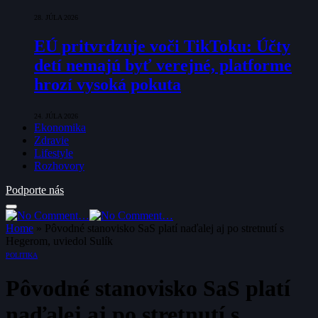
28. JÚLA 2026
EÚ pritvrdzuje voči TikToku: Účty
detí nemajú byť verejné, platforme
hrozí vysoká pokuta
24. JÚLA 2026
Ekonomika
Zdravie
Lifestyle
Rozhovory
Podporte nás
Home
»
Pôvodné stanovisko SaS platí naďalej aj po stretnutí s
Hegerom, uviedol Sulík
POLITIKA
Pôvodné stanovisko SaS platí
naďalej aj po stretnutí s