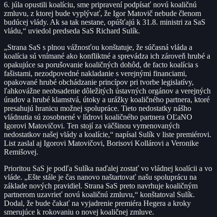
6. júla opustili koalíciu, sme pripravení podpísať novú koaličnú
zmluvu, z ktorej bude vyplývať, že Igor Matovič nebude členom
budúcej vlády. Ak sa tak nestane, opúšťajú k 31.8. ministri za SaS
vládu,“ uviedol predseda SaS Richard Sulík.
„Strana SaS s plnou vážnosťou konštatuje, že súčasná vláda a
koalícia sú vnímané ako konfliktné a sprevádza ich zároveň hrubé a
opakujúce sa porušovanie koaličných dohôd, de facto koalícia s
fašistami, nezodpovedné nakladanie s verejnými financiami,
opakované hrubé obchádzanie princípov pri tvorbe legislatívy,
ľahkovážne neobsadenie dôležitých ústavných orgánov a verejných
úradov a hrubé klamstvá, útoky a urážky koaličného partnera, ktoré
presahujú hranicu možnej spolupráce. Tieto nedostatky nášho
vládnutia sú zosobnené v lídrovi koaličného partnera OĽaNO
Igorovi Matovičovi. Ten stojí za väčšinou vymenovaných
nedostatkov našej vlády a koalície,“ napísal Sulík v liste premiérovi.
List zaslal aj Igorovi Matovičovi, Borisovi Kollárovi a Veronike
Remišovej.
Prioritou SaS je podľa Sulíka naďalej zostať vo vládnej koalícii a vo
vláde. „Ešte stále je čas nanovo naštartovať našu spoluprácu na
základe nových pravidiel. Strana SaS preto navrhuje koaličným
partnerom uzavrieť novú koaličnú zmluvu,“ konštatoval Sulík.
Dodal, že bude čakať na vyjadrenie premiéra Hegera a kroky
smerujúce k rokovaniu o novej koaličnej zmluve.