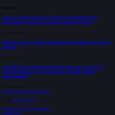
Najnovšie
Stane sa z Pétera Magyara druhý Igor Matovič? Podľa
maďarského reportéra k tomu má nakročené dobre
6. AUGUSTA 2026
Ministri Taraba a Takáč podpísali memorandum o národných
parkoch
6. AUGUSTA 2026
Chmelár rázne: Opozícia každý deň dokazuje, že lož je jej
pracovná metóda, a že je nezrelá na prevzatie vládnej
zodpovednosti
6. AUGUSTA 2026
Facebook
YouTube
Telegram
Inzerujte u nás
Facebook
YouTube
Telegram
Prihlásiť sa