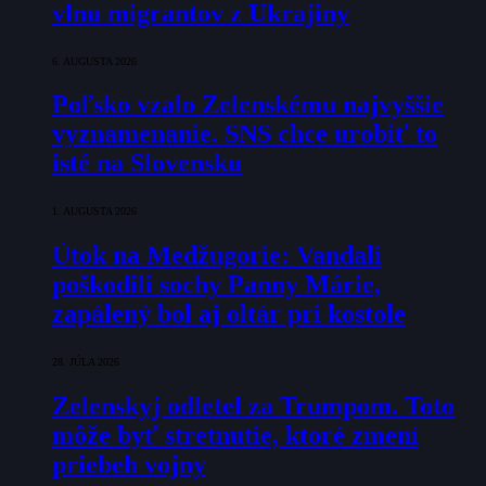
vlnu migrantov z Ukrajiny
6. AUGUSTA 2026
Poľsko vzalo Zelenskému najvyššie
vyznamenanie. SNS chce urobiť to
isté na Slovensku
1. AUGUSTA 2026
Útok na Medžugorie: Vandali
poškodili sochy Panny Márie,
zapálený bol aj oltár pri kostole
28. JÚLA 2026
Zelenskyj odletel za Trumpom. Toto
môže byť stretnutie, ktoré zmení
priebeh vojny