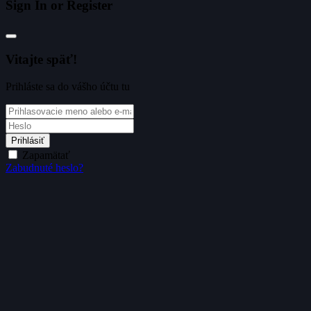
Sign In or Register
Vitajte späť!
Prihláste sa do vášho účtu tu
Prihlásiť
Zapamätať
Zabudnuté heslo?