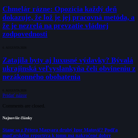
Chmelár rázne: Opozícia každý deň
dokazuje, že lož je jej pracovná metóda, a
že je nezrelá na prevzatie vládnej
zodpovednosti
6. AUGUSTA 2026
Zatajila byty aj luxusné výdavky? Bývalá
ukrajinská veľvyslankyňa čelí obvineniu z
nezákonného obohatenia
6. AUGUSTA 2026
Pridať názor
Comments are closed.
Najnovšie články
Stane sa z Pétera Magyara druhý Igor Matovič? Podľa
maďarského reportéra k tomu má nakročené dobre