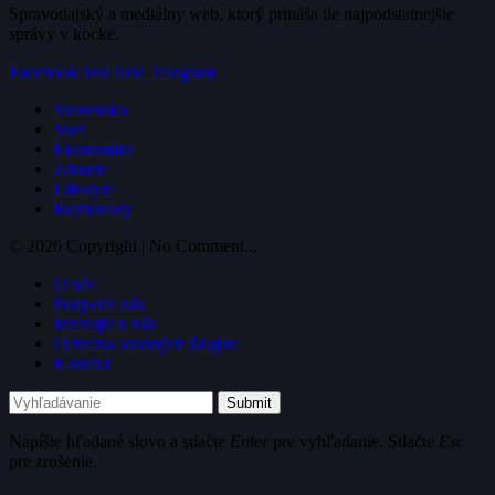
Spravodajský a mediálny web, ktorý prináša tie najpodstatnejšie
správy v kocke.
Facebook
YouTube
Telegram
Slovensko
Svet
Ekonomika
Zdravie
Lifestyle
Rozhovory
© 2026 Copyright | No Comment...
O nás
Podporte nás
Inzerujte u nás
Ochrana osobných údajov
Kontakt
Submit
Napíšte hľadané slovo a stlačte
Enter
pre vyhľadanie. Stlačte
Esc
pre zrušenie.