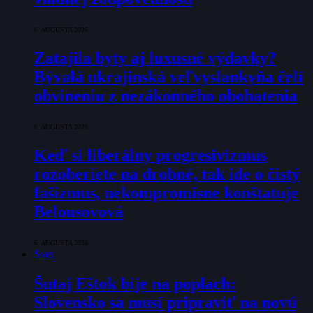
6. AUGUSTA 2026
Zatajila byty aj luxusné výdavky?
Bývalá ukrajinská veľvyslankyňa čelí
obvineniu z nezákonného obohatenia
6. AUGUSTA 2026
Keď si liberálny progresivizmus
rozoberiete na drobné, tak ide o čistý
fašizmus, nekompromisne konštatuje
Belousovová
6. AUGUSTA 2026
Svet
Šutaj Eštok bije na poplach:
Slovensko sa musí pripraviť na novú