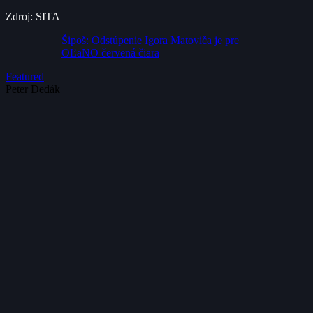
Zdroj: SITA
Šipoš: Odstúpenie Igora Matoviča je pre
OĽaNO červená čiara
Featured
Peter Dedák