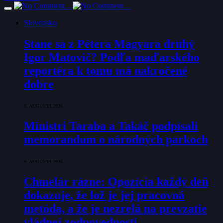
Slovensko
Stane sa z Pétera Magyara druhý
Igor Matovič? Podľa maďarského
reportéra k tomu má nakročené
dobre
6. AUGUSTA 2026
Ministri Taraba a Takáč podpísali
memorandum o národných parkoch
6. AUGUSTA 2026
Chmelár rázne: Opozícia každý deň
dokazuje, že lož je jej pracovná
metóda, a že je nezrelá na prevzatie
vládnej zodpovednosti