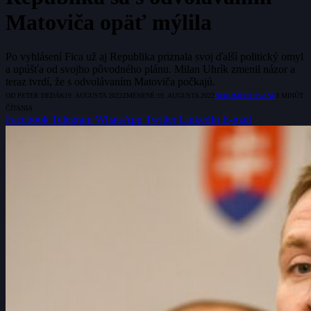
Matoviča opäť mýlila
Po vyhlásení Fica už aj Republika priznala svoj ďalší politický omyl
a upúšťa od svojho pôvodného plánu. Milan Uhrík zmenil názor a
teraz tvrdí, že s odvolávaním Matoviča počkajú.
OD
PETER DEDÁK
19. AUGUSTA 2022
ZMENENÉ:
19. AUGUSTA 2022
NEKOMENTOVANÉ
3 MINÚT
ČÍTANIA
Facebook
Telegram
WhatsApp
Twitter
LinkedIn
E-mail