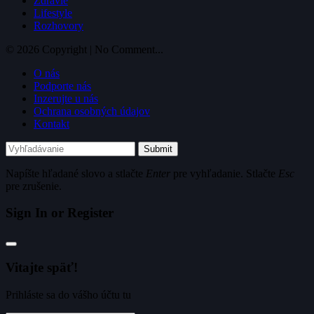
Zdravie
Lifestyle
Rozhovory
© 2026 Copyright | No Comment...
O nás
Podporte nás
Inzerujte u nás
Ochrana osobných údajov
Kontakt
Submit
Napíšte hľadané slovo a stlačte
Enter
pre vyhľadanie. Stlačte
Esc
pre zrušenie.
Sign In or Register
Vitajte späť!
Prihláste sa do vášho účtu tu