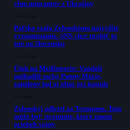
vlnu migrantov z Ukrajiny
6. AUGUSTA 2026
Poľsko vzalo Zelenskému najvyššie
vyznamenanie. SNS chce urobiť to
isté na Slovensku
1. AUGUSTA 2026
Útok na Medžugorie: Vandali
poškodili sochy Panny Márie,
zapálený bol aj oltár pri kostole
28. JÚLA 2026
Zelenskyj odletel za Trumpom. Toto
môže byť stretnutie, ktoré zmení
priebeh vojny