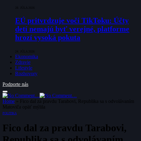
28. JÚLA 2026
EÚ pritvrdzuje voči TikToku: Účty
detí nemajú byť verejné, platforme
hrozí vysoká pokuta
24. JÚLA 2026
Ekonomika
Zdravie
Lifestyle
Rozhovory
Podporte nás
Home
»
Fico dal za pravdu Tarabovi, Republika sa s odvolávaním
Matoviča opäť mýlila
POLITIKA
Fico dal za pravdu Tarabovi,
Republika sa s odvolávaním