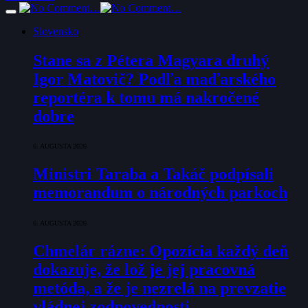
Slovensko
Stane sa z Pétera Magyara druhý
Igor Matovič? Podľa maďarského
reportéra k tomu má nakročené
dobre
6. AUGUSTA 2026
Ministri Taraba a Takáč podpísali
memorandum o národných parkoch
6. AUGUSTA 2026
Chmelár rázne: Opozícia každý deň
dokazuje, že lož je jej pracovná
metóda, a že je nezrelá na prevzatie
vládnej zodpovednosti