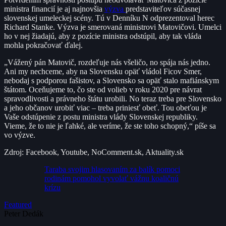
ministra financií je aj najnovšia
výzva
predstaviteľov súčasnej
slovenskej umeleckej scény. Tú v Denníku N odprezentoval herec
Richard Stanke. Výzva je smerovaná ministrovi Matovičovi. Umelci
ho v nej žiadajú, aby z pozície ministra odstúpil, aby tak vláda
mohla pokračovať ďalej.
„Vážený pán Matovič, rozdeľuje nás všeličo, no spája nás jedno.
Ani my nechceme, aby na Slovensku opäť vládol Ficov Smer,
nebodaj s podporou fašistov, a Slovensko sa opäť stalo mafiánskym
štátom. Oceňujeme to, čo ste od volieb v roku 2020 pre návrat
spravodlivosti a právneho štátu urobili. No teraz treba pre Slovensko
a jeho občanov urobiť viac – treba priniesť obeť. Tou obeťou je
Vaše odstúpenie z postu ministra vlády Slovenskej republiky.
Vieme, že to nie je ľahké, ale veríme, že ste toho schopný,“ píše sa
vo výzve.
Zdroj: Facebook, Youtube, NoComment.sk, Aktuality.sk
Taraba svojim hlasovaním za balík pomoci
rodinám pomohol vyvolať vážnu koaličnú
krízu
Featured
Peter Dedák