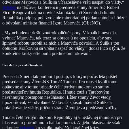
odvoláme Matoviča a Sulík sa víťazoslávne vráti naspäť do vlády,“
uviedol
na tlačovej konferencii predseda strany Smer-SD Robert
Fico. Reagoval tak na novinársku otázku, či Smer dodá hnutiu
Republika podpisy pod zvolanie mimoriadnej parlamentnej schôdze
o odvolaní ministra financií Igora Matoviča (OĽaNO).
„My nebudeme riešiť vnútrokoaličné spory. V koalícii nevedia
vyhnať Matoviča, tak teraz sa obracajú na opozíciu, aby sme
špinavú robotu urobili za nich a Matoviča odvolali. A Sulík s tou
obludou Kolíkovou sa vrátia naspäť do vlády,“ dodal Fico s tým, že
konkrétne kroky ešte budú predmetom rokovaní.
Fico dal za pravdu Tarabovi
Predseda Smeru tak podporil postup, s ktorým počas leta prišiel
predseda strany Život-NS Tomáš Taraba. Ten musel kvôli tomu
opätovne aj v tomto prípade čeliť tvrdým útokom zo strany
predstaviteľov hnutia Republika. Hnutie totiž s Tarabovým
navrhnutým postupom nesúhlasilo. Líder strany Život vtedy
upozorňoval, že odvolanie Matoviča spôsobí návrat Sulíka a
pokračovanie vlády, pričom strana Život je za predčasné voľby.
Taraba čelil tvrdým útokom Republiky aj v nedávnej minulosti pri
hlasovaní o prorodinnom balíku pomoci. Aj jeho hlasovanie však
nakoniec
prispelo
ku vzniku najväčšej koaličnej krízy.