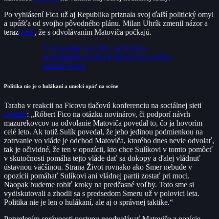
Po vyhlásení Fica už aj Republika priznala svoj ďalší politický omyl
a upúšťa od svojho pôvodného plánu. Milan Uhrík zmenil názor a
teraz
tvrdí
, že s odvolávaním Matoviča počkajú.
V Republike sa mýlili. Schválenie
prorodinného balíka je klinom do koalície,
priznal Šeliga
Politika nie je o hulákaní a umelci opäť na scéne
Taraba v reakcii na Ficovu tlačovú konferenciu na sociálnej sieti
uviedol
: „Róbert Fico na otázku novinárov, či podporí návrh
mazurekovcov na odvolanie Matoviča povedal to, čo ja hovorím
celé leto. Ak totiž Sulík povedal, že jeho jedinou podmienkou na
zotrvanie vo vláde je odchod Matoviča, ktorého dnes nevie odvolať,
tak je očividné, že ten v opozícii, kto chce Sulíkovi v tomto pomôcť
v skutočnosti pomáha tejto vláde dať sa dokopy a ďalej vládnuť
ústavnou väčšinou. Strana Život rovnako ako Smer nebude v
opozícii pomáhať Sulíkovi ani vládnej partii zostať pri moci.
Naopak budeme robiť kroky na predčasné voľby. Toto sme si
vydiskutovali a zhodli sa s predsedom Smeru už v polovici leta.
Politika nie je len o hulákaní, ale aj o správnej taktike.“
Potvrdením správnosti postupu neodvolávať Matoviča z pozície