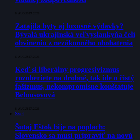
6. AUGUSTA 2026
Zatajila byty aj luxusné výdavky?
Bývalá ukrajinská veľvyslankyňa čelí
obvineniu z nezákonného obohatenia
6. AUGUSTA 2026
Keď si liberálny progresivizmus
rozoberiete na drobné, tak ide o čistý
fašizmus, nekompromisne konštatuje
Belousovová
6. AUGUSTA 2026
Svet
Šutaj Eštok bije na poplach:
Slovensko sa musí pripraviť na novú