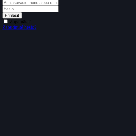
Prihlásiť
Zapamätať
Zabudnuté heslo?