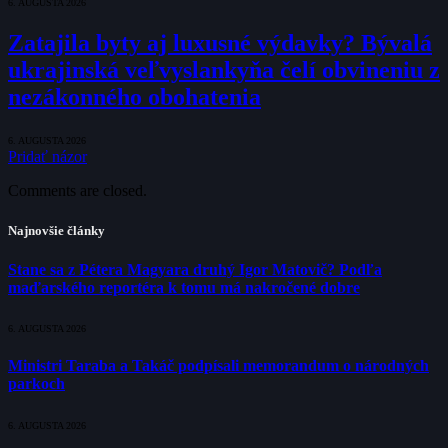
6. AUGUSTA 2026
Zatajila byty aj luxusné výdavky? Bývalá
ukrajinská veľvyslankyňa čelí obvineniu z
nezákonného obohatenia
6. AUGUSTA 2026
Pridať názor
Comments are closed.
Najnovšie články
Stane sa z Pétera Magyara druhý Igor Matovič? Podľa
maďarského reportéra k tomu má nakročené dobre
6. AUGUSTA 2026
Ministri Taraba a Takáč podpísali memorandum o národných
parkoch
6. AUGUSTA 2026