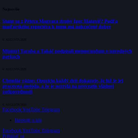
Najnovšie
Stane sa z Pétera Magyara druhý Igor Matovič? Podľa
maďarského reportéra k tomu má nakročené dobre
6. AUGUSTA 2026
Ministri Taraba a Takáč podpísali memorandum o národných
parkoch
6. AUGUSTA 2026
Chmelár rázne: Opozícia každý deň dokazuje, že lož je jej
pracovná metóda, a že je nezrelá na prevzatie vládnej
zodpovednosti
6. AUGUSTA 2026
Facebook
YouTube
Telegram
Inzerujte u nás
Facebook
YouTube
Telegram
Prihlásiť sa