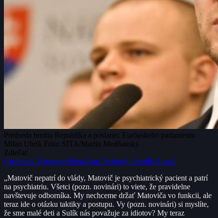
Predseda hnutia Republika a poslanec Európskeho parlamentu
Milan Uhrík Foto: SITA/Martin Medňanský
Zdieľať
Facebook
Telegram
WhatsApp
Twitter
LinkedIn
E-mail
„Matovič nepatrí do vlády, Matovič je psychiatrický pacient a patrí
na psychiatriu. Všetci (pozn. novinári) to viete, že pravidelne
navštevuje odborníka. My nechceme držať Matoviča vo funkcii, ale
teraz ide o otázku taktiky a postupu. Vy (pozn. novinári) si myslíte,
že sme malé deti a Sulík nás považuje za idiotov? My teraz