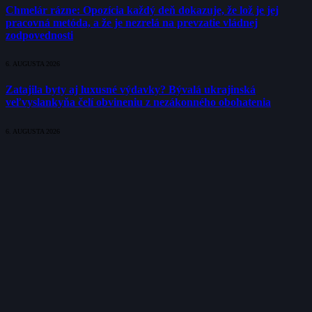
Chmelár rázne: Opozícia každý deň dokazuje, že lož je jej
pracovná metóda, a že je nezrelá na prevzatie vládnej
zodpovednosti
6. AUGUSTA 2026
Zatajila byty aj luxusné výdavky? Bývalá ukrajinská
veľvyslankyňa čelí obvineniu z nezákonného obohatenia
6. AUGUSTA 2026