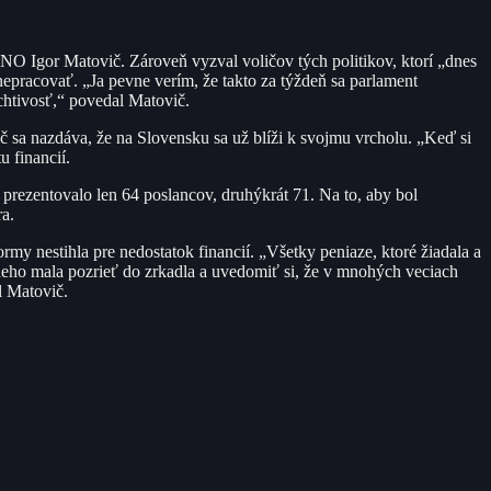
ĽaNO Igor Matovič. Zároveň vyzval voličov tých politikov, ktorí „dnes
a nepracovať. „Ja pevne verím, že takto za týždeň sa parlament
chtivosť,“ povedal Matovič.
č sa nazdáva, že na Slovensku sa už blíži k svojmu vrcholu. „Keď si
 financií.
prezentovalo len 64 poslancov, druhýkrát 71. Na to, aby bol
a.
ormy nestihla pre nedostatok financií. „Všetky peniaze, ktoré žiadala a
 neho mala pozrieť do zrkadla a uvedomiť si, že v mnohých veciach
l Matovič.