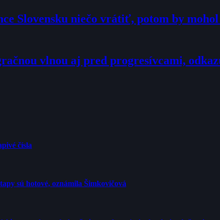
hce Slovensku niečo vrátiť, potom by moho
račnou vlnou aj pred progresívcami, odkaz
pivé čísla
etapy sú hotové, oznámila Šimkovičová