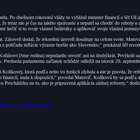
randu. Po dnešnom rokovaní vlády to vyhlásil minister financií a šéf O
, že teraz nie je čas na takéto správanie a nepatrí sa chodiť do roboty 
liečiť si tu svoje vlastné boliestky a aplikovať svoju vlastnú pomsty
nt. Zároveň dodal, že rekordnú úroveň dosahuje na celom svete. Matovi
z pohľadu inflácie výrazne horšie ako Slovensko,“ poukázal šéf rezortu
lárovi (Sme rodina) nepodarilo otvoriť ani na druhýkrát. Prvýkrát sa 
. Predseda parlamentu začiatok schôdze odložil na utorok 20. septembr
i Kolíkovej, ktorá podľa neho vo funkcii zlyhala a nie je pravda, že ref
vo financií, mala k dispozícii,“ povedal Matovič. Kolíková by sa podľa
va Prochádzku na to, ako je pripravená aplikácia súdnej reformy,“ doda
hôdze, s ich hlasmi rátali