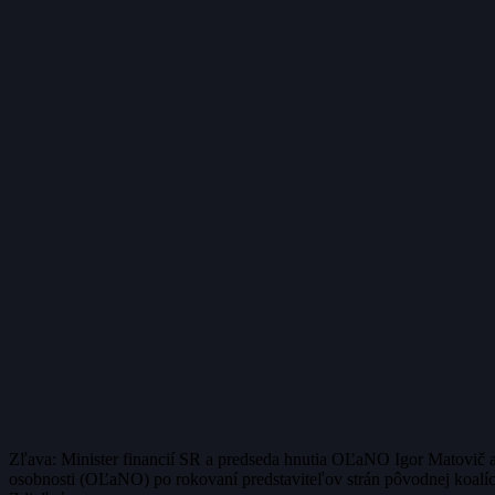
Zľava: Minister financií SR a predseda hnutia OĽaNO Igor Matovič a
osobnosti (OĽaNO) po rokovaní predstaviteľov strán pôvodnej koalície