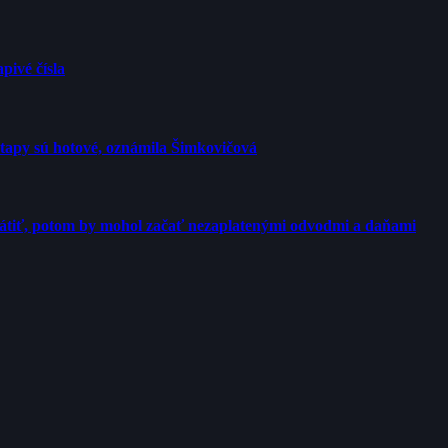
pivé čísla
etapy sú hotové, oznámila Šimkovičová
rátiť, potom by mohol začať nezaplatenými odvodmi a daňami