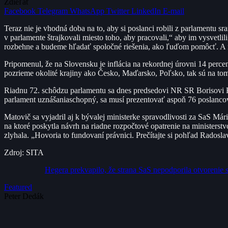
Zdieľať
Facebook
Telegram
WhatsApp
Twitter
LinkedIn
E-mail
Teraz nie je vhodná doba na to, aby si poslanci robili z parlamentu s
v parlamente štrajkovali miesto toho, aby pracovali,“ aby im vysvetlili
rozbehne a budeme hľadať spoločné riešenia, ako ľuďom pomôcť. A nie 
Pripomenul, že na Slovensku je inflácia na rekordnej úrovni 14 perce
pozrieme okolité krajiny ako Česko, Maďarsko, Poľsko, tak sú na tom 
Riadnu 72. schôdzu parlamentu sa dnes predsedovi NR SR Borisovi Kol
parlament uznášaniaschopný, sa musí prezentovať aspoň 76 poslancov
Matovič sa vyjadril aj k bývalej ministerke spravodlivosti za SaS Mári
na ktoré poskytla návrh na riadne rozpočtové opatrenie na ministerst
zlyhala. „Hovoria to fundovaní právnici. Prečítajte si pohľad Radosla
Zdroj: SITA
Hegera prekvapilo, že strana SaS nepodporila otvorenie sc
Featured
Peter Dedák