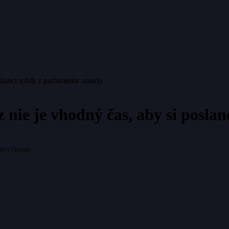
slanci robili z parlamentu srandu
z nie je vhodný čas, aby si posla
INÚT ČÍTANIA