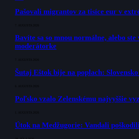
Pašovali migrantov za tisíce eur v ex
7. AUGUSTA 2026
Bavíte sa so mnou normálne, alebo ste v
moderátorke
7. AUGUSTA 2026
Šutaj Eštok bije na poplach: Slovensk
6. AUGUSTA 2026
Poľsko vzalo Zelenskému najvyššie vyz
1. AUGUSTA 2026
Útok na Medžugorie: Vandali poškodili 
28. JÚLA 2026