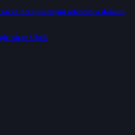
l začať nezaplatenými odvodmi a daňami
uje rázne Uhrík