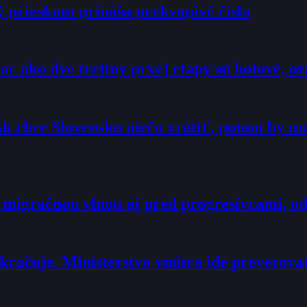
ý prieskum prináša prekvapivé čísla
c ako dve tretiny prvej etapy sú hotové, 
Ak chce Slovensku niečo vrátiť, potom by 
 migračnou vlnou aj pred progresívcami, o
račuje. Ministerstvo vnútra ide preverova