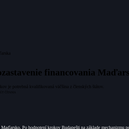
ďarska
ozastavenie financovania Maďar
ov je potrebná kvalifikovaná väčšina z členských štátov.
NÚT ČÍTANIA
re Maďarsko. Po hodnotení krokov Budapešti na základe mechanizmu p