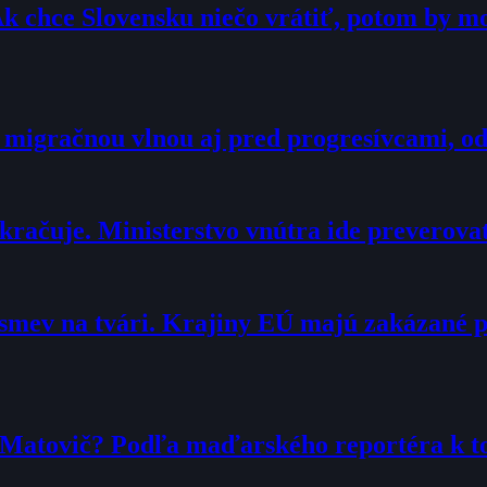
Ak chce Slovensku niečo vrátiť, potom by 
 migračnou vlnou aj pred progresívcami, o
račuje. Ministerstvo vnútra ide preverova
smev na tvári. Krajiny EÚ majú zakázané 
r Matovič? Podľa maďarského reportéra k 