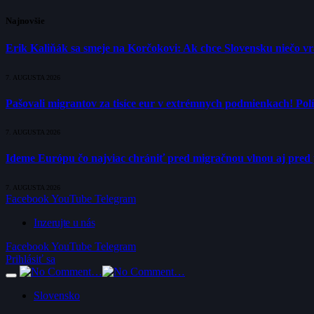
Najnovšie
Erik Kaliňák sa smeje na Korčokovi: Ak chce Slovensku niečo v
7. AUGUSTA 2026
Pašovali migrantov za tisíce eur v extrémnych podmienkach! Polí
7. AUGUSTA 2026
Ideme Európu čo najviac chrániť pred migračnou vlnou aj pred 
7. AUGUSTA 2026
Facebook
YouTube
Telegram
Inzerujte u nás
Facebook
YouTube
Telegram
Prihlásiť sa
Slovensko