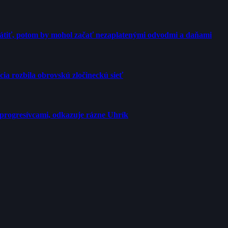
rátiť, potom by mohol začať nezaplatenými odvodmi a daňami
cia rozbila obrovskú zločineckú sieť
progresívcami, odkazuje rázne Uhrík