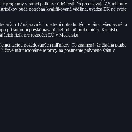
é programy v rámci politiky súdržnosti, čo predstavuje 7,5 miliardy
ostriedkov bude potrebná kvalifikovaná väčšina, uvádza EK na svojej
potrebných 17 nápravných opatrení dohodnutých v rámci všeobecného
tupu pri súdnom preskúmavaní rozhodnutí prokuratúry. Komisia
vajúcich rizík pre rozpočet EÚ v Maďarsku.
mplementáciou požadovaných míľnikov. To znamená, že žiadna platba
čové inštitucionálne reformy na posilnenie právneho štátu v