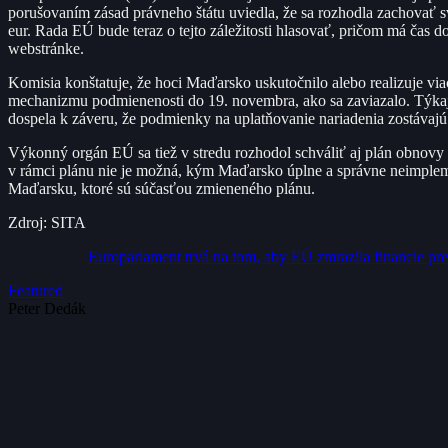
porušovaním zásad právneho štátu uviedla, že sa rozhodla zachovať sv
eur. Rada EÚ bude teraz o tejto záležitosti hlasovať, pričom má čas
webstránke.
Komisia konštatuje, že hoci Maďarsko uskutočnilo alebo realizuje v
mechanizmu podmienenosti do 19. novembra, ako sa zaviazalo. Týkaj
dospela k záveru, že podmienky na uplatňovanie nariadenia zostávaj
Výkonný orgán EÚ sa tiež v stredu rozhodol schváliť aj plán obnov
v rámci plánu nie je možná, kým Maďarsko úplne a správne neimpleme
Maďarsku, ktoré sú súčasťou zmieneného plánu.
Zdroj: SITA
Europarlament trvá na tom, aby EÚ zmrazila financie p
Featured
Peter Dedák