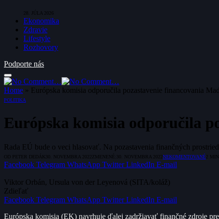
28. JÚLA 2026
Ekonomika
Zdravie
Lifestyle
Rozhovory
Podporte nás
Home
»
Európska komisia odporučila pozastavenie financovania Ma
POLITIKA
Európska komisia odporučila p
Rada EÚ bude o veci hlasovať. Na pozastavenia finančných prostriedk
OD
PETER DEDÁK
30. NOVEMBRA 2022
ZMENENÉ:
30. NOVEMBRA 2022
NEKOMENTOVANÉ
2 MI
Facebook
Telegram
WhatsApp
Twitter
LinkedIn
E-mail
Viktor Orbán, Ursula von der Leyenová (SITA/koláž)
Zdieľať
Facebook
Telegram
WhatsApp
Twitter
LinkedIn
E-mail
Európska komisia (EK) navrhuje ďalej zadržiavať finančné zdroje p