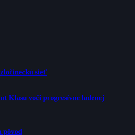
zločineckú sieť
dent Klasu voči progresívne ladenej
h pôvod