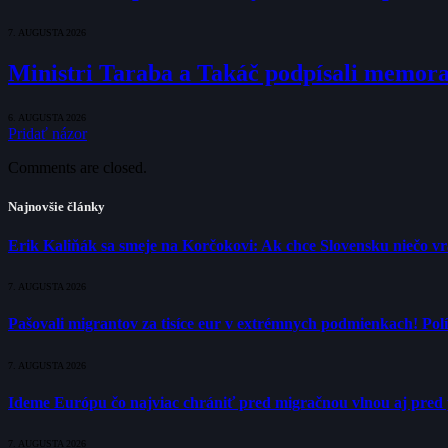
7. AUGUSTA 2026
Ministri Taraba a Takáč podpísali memo
6. AUGUSTA 2026
Pridať názor
Comments are closed.
Najnovšie články
Erik Kaliňák sa smeje na Korčokovi: Ak chce Slovensku niečo v
7. AUGUSTA 2026
Pašovali migrantov za tisíce eur v extrémnych podmienkach! Polí
7. AUGUSTA 2026
Ideme Európu čo najviac chrániť pred migračnou vlnou aj pred 
7. AUGUSTA 2026