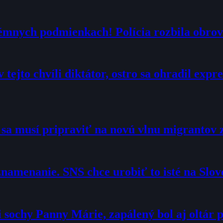
trémnych podmienkach! Polícia rozbila obrov
 tejto chvíli diktátor, ostro sa ohradil exp
o sa musí pripraviť na novú vlnu migrantov 
namenanie. SNS chce urobiť to isté na Slo
sochy Panny Márie, zapálený bol aj oltár p