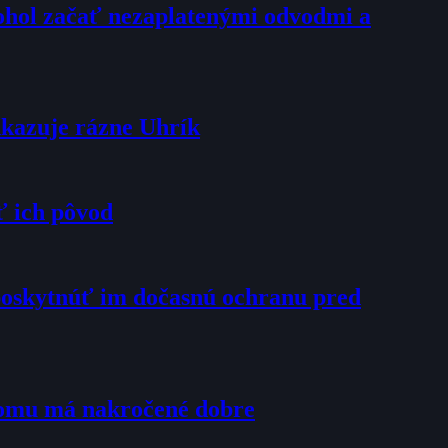
mohol začať nezaplatenými odvodmi a
dkazuje rázne Uhrík
ť ich pôvod
poskytnúť im dočasnú ochranu pred
tomu má nakročené dobre