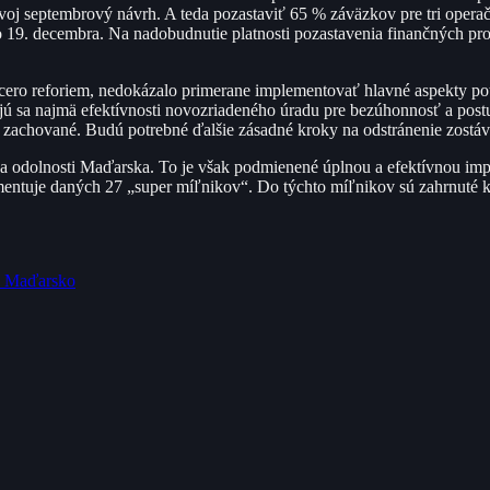
oj septembrový návrh. A teda pozastaviť 65 % záväzkov pre tri operačn
 do 19. decembra. Na nadobudnutie platnosti pozastavenia finančných pr
iacero reforiem, nedokázalo primerane implementovať hlavné aspekty 
ú sa najmä efektívnosti novozriadeného úradu pre bezúhonnosť a pos
ú zachované. Budú potrebné ďalšie zásadné kroky na odstránenie zostá
y a odolnosti Maďarska. To je však podmienené úplnou a efektívnou i
ntuje daných 27 „super míľnikov“. Do týchto míľnikov sú zahrnuté kľú
re Maďarsko