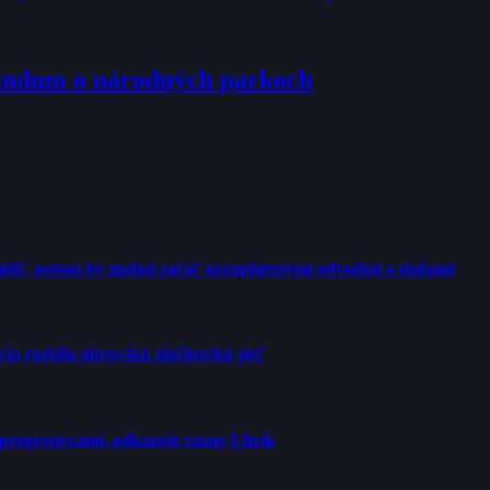
randum o národných parkoch
rátiť, potom by mohol začať nezaplatenými odvodmi a daňami
cia rozbila obrovskú zločineckú sieť
progresívcami, odkazuje rázne Uhrík