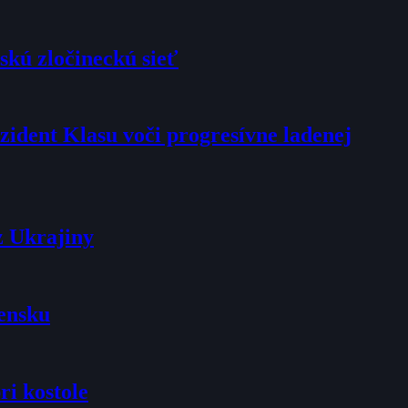
skú zločineckú sieť
rezident Klasu voči progresívne ladenej
z Ukrajiny
vensku
ri kostole