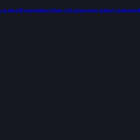
tro sa ohradil exprezident Klasu voči progresívne ladenej moderátor