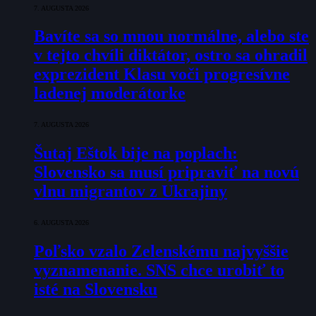
7. AUGUSTA 2026
Bavíte sa so mnou normálne, alebo ste
v tejto chvíli diktátor, ostro sa ohradil
exprezident Klasu voči progresívne
ladenej moderátorke
7. AUGUSTA 2026
Šutaj Eštok bije na poplach:
Slovensko sa musí pripraviť na novú
vlnu migrantov z Ukrajiny
6. AUGUSTA 2026
Poľsko vzalo Zelenskému najvyššie
vyznamenanie. SNS chce urobiť to
isté na Slovensku