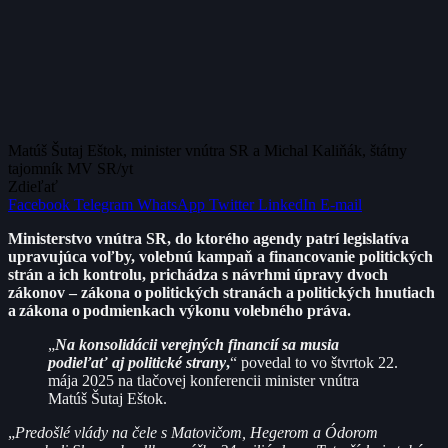
Matúš Šutaj Eštok, minister vnútra SR a Michal Kaliňák, štátny
tajomník MV SR/yt
Zdieľať
Facebook
Telegram
WhatsApp
Twitter
LinkedIn
E-mail
Ministerstvo vnútra SR, do ktorého agendy patrí legislatíva
upravujúca voľby, volebnú kampaň a financovanie politických
strán a ich kontrolu, prichádza s návrhmi úpravy dvoch
zákonov – zákona o politických stranách a politických hnutiach
a zákona o podmienkach výkonu volebného práva.
„
Na konsolidácii verejných financií sa musia
podieľať aj politické strany
,
“ povedal to vo štvrtok 22.
mája 2025 na tlačovej konferencii minister vnútra
Matúš Šutaj Eštok.
„
Predošlé vlády na čele s Matovičom, Hegerom a Ódorom