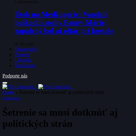
1. AUGUSTA 2026
Útok na Medžugorie: Vandali
poškodili sochy Panny Márie,
zapálený bol aj oltár pri kostole
28. JÚLA 2026
Ekonomika
Zdravie
Lifestyle
Rozhovory
Podporte nás
Home
»
Šetrenie sa musí dotknúť aj politických strán
EKONOMIKA
Šetrenie sa musí dotknúť aj
politických strán