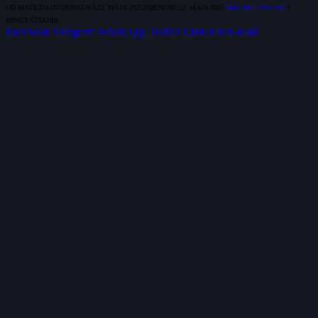
OD
MATILDA DZURINKOVÁ
22. MÁJA 2025
ZMENENÉ:
22. MÁJA 2025
NEKOMENTOVANÉ
3
MINÚT ČÍTANIA
Facebook
Telegram
WhatsApp
Twitter
LinkedIn
E-mail