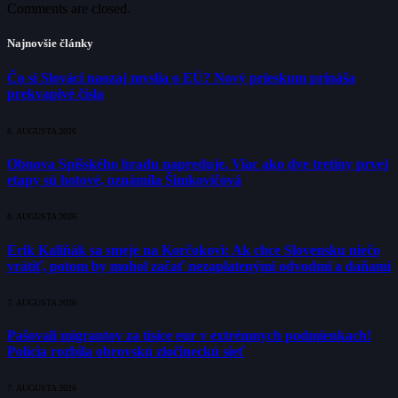
Comments are closed.
Najnovšie články
Čo si Slováci naozaj myslia o EÚ? Nový prieskum prináša
prekvapivé čísla
8. AUGUSTA 2026
Obnova Spišského hradu napreduje. Viac ako dve tretiny prvej
etapy sú hotové, oznámila Šimkovičová
8. AUGUSTA 2026
Erik Kaliňák sa smeje na Korčokovi: Ak chce Slovensku niečo
vrátiť, potom by mohol začať nezaplatenými odvodmi a daňami
7. AUGUSTA 2026
Pašovali migrantov za tisíce eur v extrémnych podmienkach!
Polícia rozbila obrovskú zločineckú sieť
7. AUGUSTA 2026