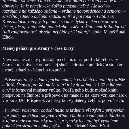
zanechali Slovensku dlh vo výške 24 miliárd eur. Toto číslo je také
obrovské, že je pre človeka ťažko predstaviteľné. Ale keď to
rozrátame na každého občana – vrátane novorodencov a seniorov –
každého jedného občana zadlžili za tri a pol roka o 4 360 eur.
Konsolidácia verejných financií sa musí týkať nielen občanov a
firiem, ale aj samotného politického systému. Štát nemôže žiadať od
ľudí zodpovednosť, ak sám nepôjde príkladom,
“ dodal Matúš Šutaj
Eštok.
Menej peňazí pre strany v čase krízy
Navrhované zmeny prinášajú mechanizmus, podľa ktorého sa v
čase nepriaznivej ekonomickej situácie dostane politickým stranám
menej peňazí zo štátneho rozpočtu.
„
Príspevky za výsledok v parlamentných voľbách by mali byť nižšie
o 30%. Úspora pre štát môže za tri roky dosiahnuť až 32 miliónov
eur,
“ informoval minister vnútra. Podľa neho bude možné krátiť
príspevok na činnosť a príspevok na mandát, na ktoré vznikne nárok
v roku 2026. Príspevok za hlasy bol vyplatený celý už po voľbách.
„
V novom volebnom období nastane krátenie všetkých 3 príspevkov
v prípade, ak deficit rok pred voľbami bude 3 a viac percentá. Ak sa
krajine bude ekonomicky dariť, príspevky by mali byť vyplatené
politickým stranám v plnej výške
,“ dodal Matúš Šutaj Eštok.