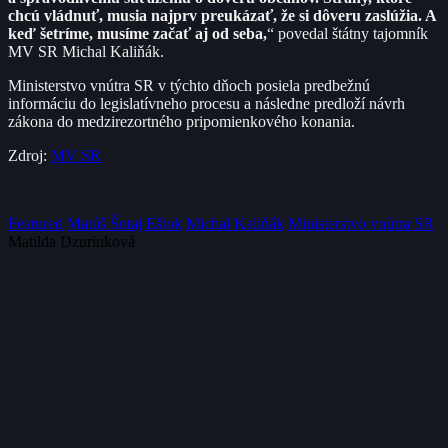
chcú vládnuť, musia najprv preukázať, že si dôveru zaslúžia. A
keď šetríme, musíme začať aj od seba,
“ povedal štátny tajomník
MV SR Michal Kaliňák.
Ministerstvo vnútra SR v týchto dňoch posiela predbežnú
informáciu do legislatívneho procesu a následne predloží návrh
zákona do medzirezortného pripomienkového konania.
Zdroj:
MV SR
Featured
Matúš Šutaj Eštok
Michal Kaliňák
Ministerstvo vnútra SR
Matilda Dzurinková