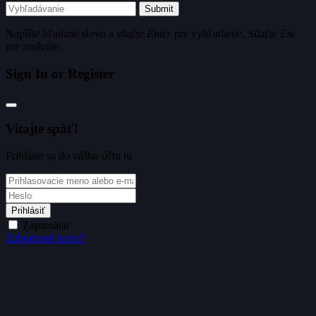
Submit
Napíšte hľadané slovo a stlačte
Enter
pre vyhľadanie. Stlačte
Esc
pre zrušenie.
Sign In or Register
Vitajte späť!
Prihláste sa do vášho účtu tu
Prihlásiť
Zapamätať
Zabudnuté heslo?