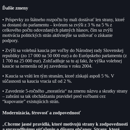
Ďalšie zmeny
• Príspevky zo štátneho rozpočtu by mali dostávať len strany, ktoré
sa dostanú do parlamentu – kvórum sa zvýši z 3 % na 5 % z
celkového počtu odovzdaných platných hlasov, čím sa zvýši
motivácia politických strán aktívnejšie sa usilovať o získanie
podpory.
• Zvýši sa volebná kaucia pre voľby do Národnej rady Slovenskej
republiky (zo 17 000 na 50 000 eur) a do Európskeho parlamentu (z
1 700 na 25 000 eur). Zohľadňuje sa tu aj fakt, že výška volebnej
kaucie sa nemenila od jej zavedenia v roku 2004.
• Kaucia sa vráti len tým stranám, ktoré získajú aspoň 5 %. V
súčasnosti sa kaucia vracia už od 2 %.
• Zavedenie 5-ročného „moratória“ na zmenu názvu a skratky strany
– zabráni sa tak obchádzaniu pravidiel pred voľbami cez
“kupovanie” existujúcich strán.
Modernizácia, férovosť a zodpovednosť
„
Chceme jasné pravidlá, ktoré motivujú strany k zodpovednosti
a spravodlivému súťaženiu o dôveru občanov. Strany, ktoré