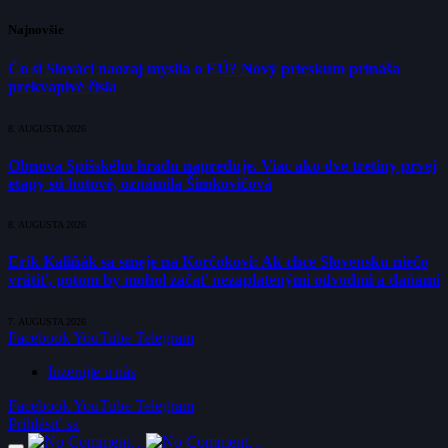
Najnovšie
Čo si Slováci naozaj myslia o EÚ? Nový prieskum prináša
prekvapivé čísla
8. AUGUSTA 2026
Obnova Spišského hradu napreduje. Viac ako dve tretiny prvej
etapy sú hotové, oznámila Šimkovičová
8. AUGUSTA 2026
Erik Kaliňák sa smeje na Korčokovi: Ak chce Slovensku niečo
vrátiť, potom by mohol začať nezaplatenými odvodmi a daňami
7. AUGUSTA 2026
Facebook
YouTube
Telegram
Inzerujte u nás
Facebook
YouTube
Telegram
Prihlásiť sa