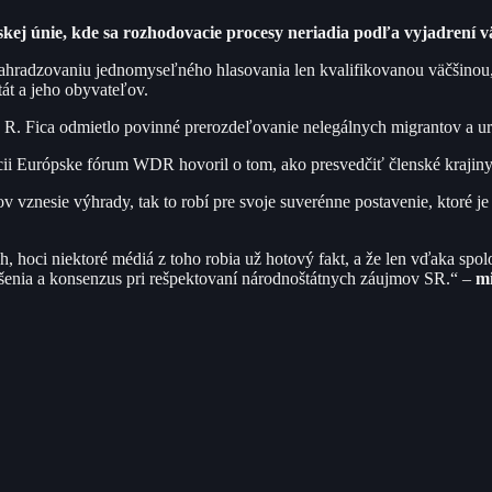
j únie, kde sa rozhodovacie procesy neriadia podľa vyjadrení vä
nahradzovaniu jednomyseľného hlasovania len kvalifikovanou väčšinou, 
át a jeho obyvateľov.
 R. Fica odmietlo povinné prerozdeľovanie nelegálnych migrantov a uro
cii Európske fórum WDR hovoril o tom, ako presvedčiť členské krajiny
tov vznesie výhrady, tak to robí pre svoje suverénne postavenie, ktoré j
vah, hoci niektoré médiá z toho robia už hotový fakt, a že len vďaka s
šenia a konsenzus pri rešpektovaní národnoštátnych záujmov SR.“ –
mi