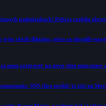
trémnych podmienkach! Polícia rozbila obrov
 tejto chvíli diktátor, ostro sa ohradil exp
o sa musí pripraviť na novú vlnu migrantov 
namenanie. SNS chce urobiť to isté na Slo
sochy Panny Márie, zapálený bol aj oltár p