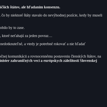
čších štátov, ale hľadaním konsenzu.
čo by niektoré štáty stavalo do nevýhodnej pozície, kedy by museli
bilo by to zase.
, ktoré neťahajú za jeden povraz…
e nedotknuteľné, a vtedy je potrebné rokovať a nie hľadať
poločnej komunikácii a rovnocennému postaveniu členských štátov, na
nister zahraničných vecí a európskych záležitostí Slovenskej