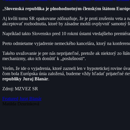
„
Slovenská republika je plnohodnotným členským štátom Európske
Aj kvôli tomu SR opakovane zdôrazňuje, že je proti zrušeniu veta a 
akceptovať rozhodnutia, ktoré by zásadne mohli ovplyvniť samotný št
Napríklad takto Slovensko pred 10 rokmi ústami vtedajšieho premiéra
Preto odmietame vyjadrenie nemeckého kancelára, ktorý na konferen
Takéto uvažovanie je pre nás neprijateľné, pretože ak niektorý zo štá
mechanizmy, ako ich donútiť k „poslušnosti“.
Verím, že ide o vyjadrenia, ktoré zazneli len v hypotetickej rovine ú
čom bola Európska únia založená, budeme vždy hľadať prijateľné rie
republiky Juraj Blanár
.
Zdroj: MZVEZ SR
Featured
Juraj Blanár
Matilda Dzurinková