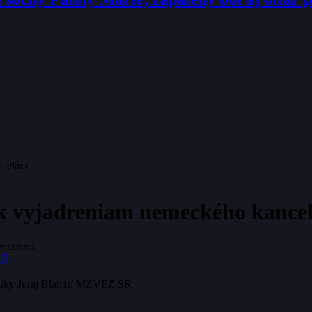
ncelára
 k vyjadreniam nemeckého kance
ÚT ČÍTANIA
ubliky Juraj Blanár/ MZVEZ SR