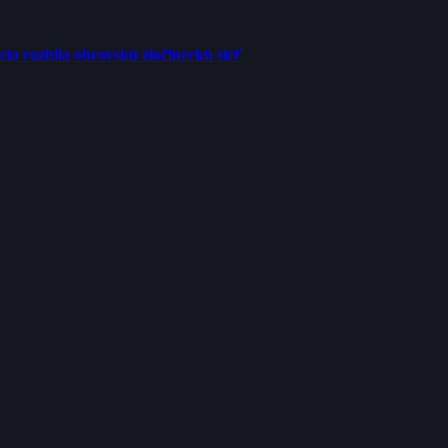
cia rozbila obrovskú zločineckú sieť