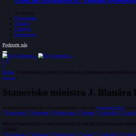
28. JÚLA 2026
Ekonomika
Zdravie
Lifestyle
Rozhovory
Podporte nás
Home
»
Stanovisko ministra J. Blanára k vyjadreniam nemeckého ka
POLITIKA
Stanovisko ministra J. Blanára
OD
MATILDA DZURINKOVÁ
27. MÁJA 2025
ZMENENÉ:
27. MÁJA 2025
NEKOMENTOVANÉ
2 MIN
Facebook
Telegram
WhatsApp
Twitter
LinkedIn
E-mail
Minister zahraničných vecí a európskych záležitostí Slovenskej rep
Zdieľať
Facebook
Telegram
WhatsApp
Twitter
LinkedIn
E-mail