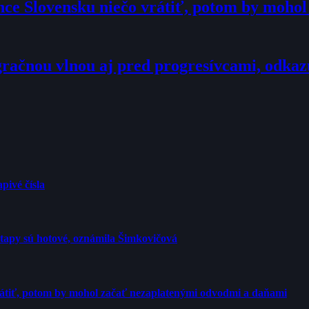
hce Slovensku niečo vrátiť, potom by moho
račnou vlnou aj pred progresívcami, odkaz
pivé čísla
etapy sú hotové, oznámila Šimkovičová
rátiť, potom by mohol začať nezaplatenými odvodmi a daňami