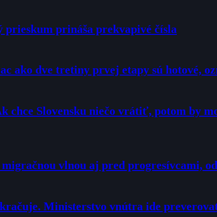
ý prieskum prináša prekvapivé čísla
c ako dve tretiny prvej etapy sú hotové, 
Ak chce Slovensku niečo vrátiť, potom by 
 migračnou vlnou aj pred progresívcami, o
račuje. Ministerstvo vnútra ide preverova