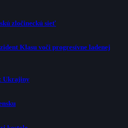
skú zločineckú sieť
rezident Klasu voči progresívne ladenej
z Ukrajiny
vensku
ri kostole