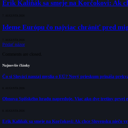
Erik Kaliňák sa smeje na Korčokovi: Ak c
7. AUGUSTA 2026
Ideme Európu čo najviac chrániť pred mig
7. AUGUSTA 2026
Pridať názor
Comments are closed.
Najnovšie články
Čo si Slováci naozaj myslia o EÚ? Nový prieskum prináša prekva
8. AUGUSTA 2026
Obnova Spišského hradu napreduje. Viac ako dve tretiny prvej 
8. AUGUSTA 2026
Erik Kaliňák sa smeje na Korčokovi: Ak chce Slovensku niečo v