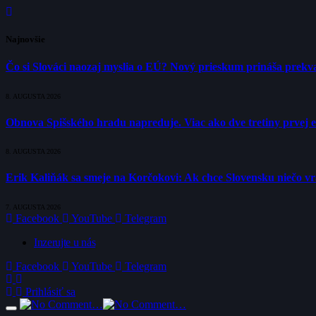
Najnovšie
Čo si Slováci naozaj myslia o EÚ? Nový prieskum prináša prekva
8. AUGUSTA 2026
Obnova Spišského hradu napreduje. Viac ako dve tretiny prvej 
8. AUGUSTA 2026
Erik Kaliňák sa smeje na Korčokovi: Ak chce Slovensku niečo v
7. AUGUSTA 2026
Facebook
YouTube
Telegram
Inzerujte u nás
Facebook
YouTube
Telegram
Prihlásiť sa