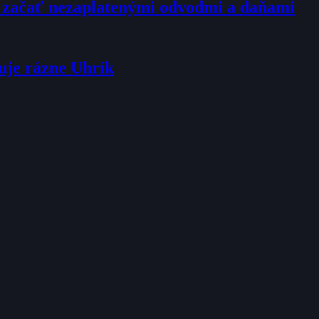
l začať nezaplatenými odvodmi a daňami
uje rázne Uhrík