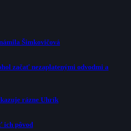
oznámila Šimkovičová
mohol začať nezaplatenými odvodmi a
dkazuje rázne Uhrík
ť ich pôvod