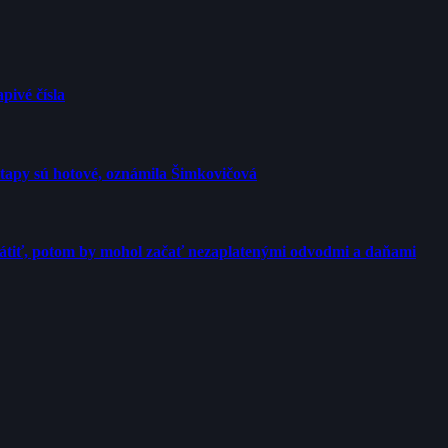
pivé čísla
etapy sú hotové, oznámila Šimkovičová
rátiť, potom by mohol začať nezaplatenými odvodmi a daňami