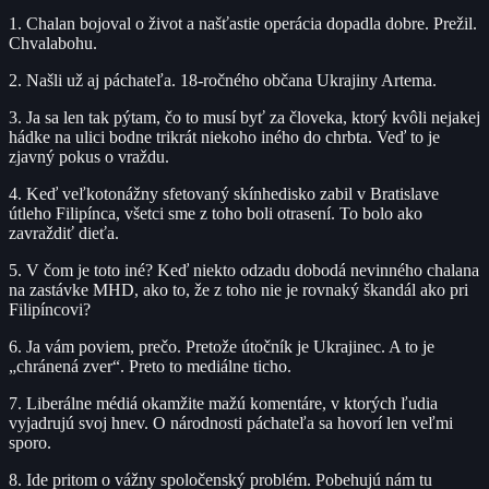
1. Chalan bojoval o život a našťastie operácia dopadla dobre. Prežil.
Chvalabohu.
2. Našli už aj páchateľa. 18-ročného občana Ukrajiny Artema.
3. Ja sa len tak pýtam, čo to musí byť za človeka, ktorý kvôli nejakej
hádke na ulici bodne trikrát niekoho iného do chrbta. Veď to je
zjavný pokus o vraždu.
4. Keď veľkotonážny sfetovaný skínhedisko zabil v Bratislave
útleho Filipínca, všetci sme z toho boli otrasení. To bolo ako
zavraždiť dieťa.
5. V čom je toto iné? Keď niekto odzadu dobodá nevinného chalana
na zastávke MHD, ako to, že z toho nie je rovnaký škandál ako pri
Filipíncovi?
6. Ja vám poviem, prečo. Pretože útočník je Ukrajinec. A to je
„chránená zver“. Preto to mediálne ticho.
7. Liberálne médiá okamžite mažú komentáre, v ktorých ľudia
vyjadrujú svoj hnev. O národnosti páchateľa sa hovorí len veľmi
sporo.
8. Ide pritom o vážny spoločenský problém. Pobehujú nám tu