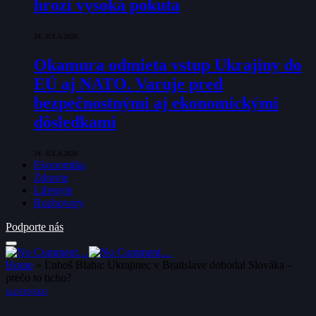
hrozí vysoká pokuta
24. JÚLA 2026
Okamura odmieta vstup Ukrajiny do
EÚ aj NATO. Varuje pred
bezpečnostnými aj ekonomickými
dôsledkami
24. JÚLA 2026
Ekonomika
Zdravie
Lifestyle
Rozhovory
Podporte nás
Home
»
Ľuboš Blaha: Ukrajinec v Bratislave dobodal Slováka –
prečo to ticho?
SLOVENSKO