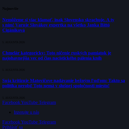
Najnovšie
Nemôžeme si viac klamať, inak Slovensko skrachuje. A ty
s ním! Varuje Slovákov expertka na všetko Janka Bittó
Cigániková
5. AUGUSTA 2026
Chmelár kategoricky: Toto ničenie ruských pamiatok je
najohavnejšia vec od čias nacistického pálenia kníh
5. AUGUSTA 2026
Suja kritizuje Matovičove nadávanie bežným ľuďom: Takto sa
politika nerobí! Toto nemá v slušnej spoločnosti miesto!
5. AUGUSTA 2026
Facebook
YouTube
Telegram
Inzerujte u nás
Facebook
YouTube
Telegram
Prihlásiť sa