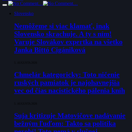
Slovensko
Nemôžeme si viac klamať, inak
Slovensko skrachuje. A ty s ním!
Varuje Slovákov expertka na všetko
Janka Bittó Cigániková
5. AUGUSTA 2026
Chmelár kategoricky: Toto ničenie
ruských pamiatok je najohavnejšia
vec od čias nacistického pálenia kníh
5. AUGUSTA 2026
Suja kritizuje Matovičove nadávanie
bežným ľuďom: Takto sa politika
nerobí! Toto nemá v slušnej