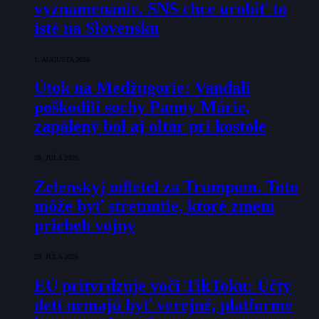
vyznamenanie. SNS chce urobiť to
isté na Slovensku
1. AUGUSTA 2026
Útok na Medžugorie: Vandali
poškodili sochy Panny Márie,
zapálený bol aj oltár pri kostole
28. JÚLA 2026
Zelenskyj odletel za Trumpom. Toto
môže byť stretnutie, ktoré zmení
priebeh vojny
28. JÚLA 2026
EÚ pritvrdzuje voči TikToku: Účty
detí nemajú byť verejné, platforme