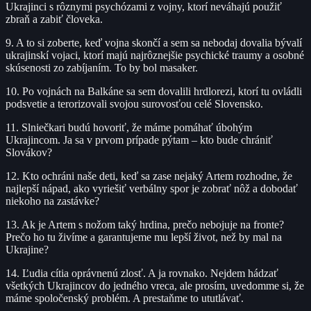
Ukrajinci s rôznymi psychózami z vojny, ktorí neváhajú použiť
zbraň a zabiť človeka.
9. A to si zoberte, keď vojna skončí a sem sa nebodaj dovalia bývalí
ukrajinskí vojaci, ktorí majú najrôznejšie psychické traumy a osobné
skúsenosti zo zabíjaním. To by bol masaker.
10. Po vojnách na Balkáne sa sem dovalili hrdlorezi, ktorí tu ovládli
podsvetie a terorizovali svojou surovosťou celé Slovensko.
11. Slniečkari budú hovoriť, že máme pomáhať úbohým
Ukrajincom. Ja sa v prvom prípade pýtam – kto bude chrániť
Slovákov?
12. Kto ochráni naše deti, keď sa zase nejaký Artem rozhodne, že
najlepší nápad, ako vyriešiť verbálny spor je zobrať nôž a dobodať
niekoho na zastávke?
13. Ak je Artem s nožom taký hrdina, prečo nebojuje na fronte?
Prečo ho tu živíme a garantujeme mu lepší život, než by mal na
Ukrajine?
14. Ľudia cítia oprávnenú zlosť. A ja rovnako. Nejdem hádzať
všetkých Ukrajincov do jedného vreca, ale prosím, uvedomme si, že
máme spoločenský problém. A prestaňme to ututlávať.