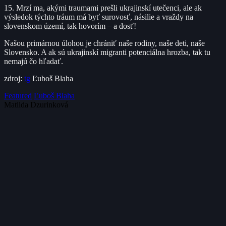
15. Mrzí ma, akými traumami prešli ukrajinskí utečenci, ale ak
výsledok týchto tráum má byť surovosť, násilie a vraždy na
slovenskom území, tak hovorím – a dosť!
Našou primárnou úlohou je chrániť naše rodiny, naše deti, naše
Slovensko. A ak sú ukrajinskí migranti potenciálna hrozba, tak tu
nemajú čo hľadať.
zdroj:
tg
Ľuboš Blaha
Featured
Ľuboš Blaha
Matilda Dzurinková