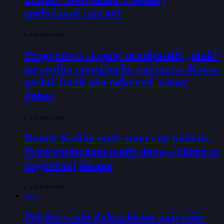
spoločnosti miesto!
5. AUGUSTA 2026
Progresívci si opäť neodpustili „útok“
na svojho opozičného partnera. Karas
poslal Jurík ako odpoveď rázny
dokaz
5. AUGUSTA 2026
Danny Kollár opäť mieri na políciu.
Pred výsluchom padli slová o väzbe aj
trojročnej šikane
5. AUGUSTA 2026
Svet
Poľsko vzalo Zelenskému najvyššie