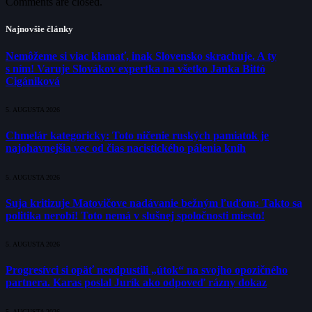
Comments are closed.
Najnovšie články
Nemôžeme si viac klamať, inak Slovensko skrachuje. A ty
s ním! Varuje Slovákov expertka na všetko Janka Bittó
Cigániková
5. AUGUSTA 2026
Chmelár kategoricky: Toto ničenie ruských pamiatok je
najohavnejšia vec od čias nacistického pálenia kníh
5. AUGUSTA 2026
Suja kritizuje Matovičove nadávanie bežným ľuďom: Takto sa
politika nerobí! Toto nemá v slušnej spoločnosti miesto!
5. AUGUSTA 2026
Progresívci si opäť neodpustili „útok“ na svojho opozičného
partnera. Karas poslal Jurík ako odpoveď rázny dokaz
5. AUGUSTA 2026