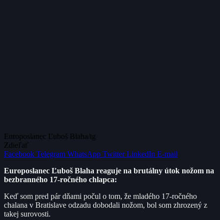
Europoslanec Ľuboš Blaha/tg
Zdieľať
Facebook
Telegram
WhatsApp
Twitter
LinkedIn
E-mail
Europoslanec Ľuboš Blaha reaguje na brutálny útok nožom na
bezbranného 17-ročného chlapca:
Keď som pred pár dňami počul o tom, že mladého 17-ročného
chalana v Bratislave odzadu dobodali nožom, bol som zhrozený z
takej surovosti.