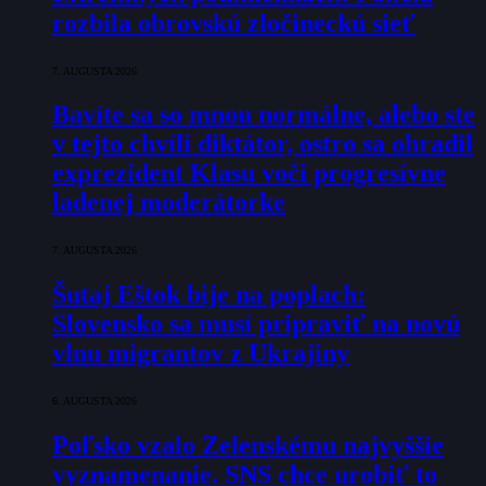
rozbila obrovskú zločineckú sieť
7. AUGUSTA 2026
Bavíte sa so mnou normálne, alebo ste
v tejto chvíli diktátor, ostro sa ohradil
exprezident Klasu voči progresívne
ladenej moderátorke
7. AUGUSTA 2026
Šutaj Eštok bije na poplach:
Slovensko sa musí pripraviť na novú
vlnu migrantov z Ukrajiny
6. AUGUSTA 2026
Poľsko vzalo Zelenskému najvyššie
vyznamenanie. SNS chce urobiť to