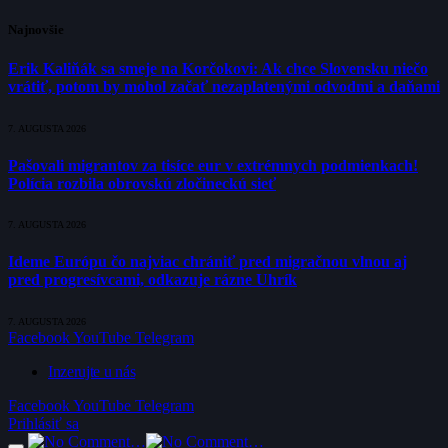
Najnovšie
Erik Kaliňák sa smeje na Korčokovi: Ak chce Slovensku niečo
vrátiť, potom by mohol začať nezaplatenými odvodmi a daňami
7. AUGUSTA 2026
Pašovali migrantov za tisíce eur v extrémnych podmienkach!
Polícia rozbila obrovskú zločineckú sieť
7. AUGUSTA 2026
Ideme Európu čo najviac chrániť pred migračnou vlnou aj
pred progresívcami, odkazuje rázne Uhrík
7. AUGUSTA 2026
Facebook
YouTube
Telegram
Inzerujte u nás
Facebook
YouTube
Telegram
Prihlásiť sa