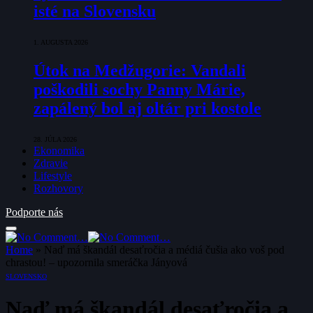
isté na Slovensku
1. AUGUSTA 2026
Útok na Medžugorie: Vandali
poškodili sochy Panny Márie,
zapálený bol aj oltár pri kostole
28. JÚLA 2026
Ekonomika
Zdravie
Lifestyle
Rozhovory
Podporte nás
Home
»
Naď má škandál desaťročia a médiá čušia ako voš pod
chrastou! – upozornila smeráčka Jányová
SLOVENSKO
Naď má škandál desaťročia a