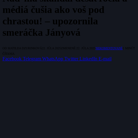
médiá čušia ako voš pod
chrastou! – upozornila
smeráčka Jányová
OD
MATILDA DZURINKOVÁ
22. JÚLA 2025
ZMENENÉ:
22. JÚLA 2025
NEKOMENTOVANÉ
1 MINÚT
ČÍTANIA
Facebook
Telegram
WhatsApp
Twitter
LinkedIn
E-mail