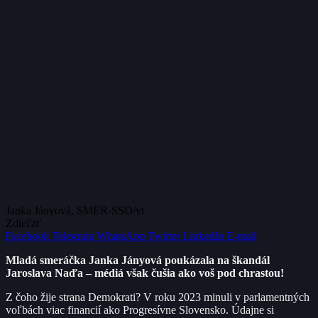
Janka Jányová, SMER-SSD/yt
Zdieľať
Facebook
Telegram
WhatsApp
Twitter
LinkedIn
E-mail
Mladá smeráčka Janka Jányová poukázala na škandál
Jaroslava Naďa – médiá však čušia ako voš pod chrastou!
Z čoho žije strana Demokrati? V roku 2023 minuli v parlamentných
voľbách viac financií ako Progresívne Slovensko. Údajne si