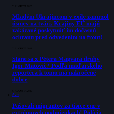
7. AUGUSTA 2026
Mladým Ukrajincom v exile zamrzol
úsmev na tvári. Krajiny EÚ majú
zakázané poskytnúť im dočasnú
ochranu pred odvedením na front!
7. AUGUSTA 2026
Stane sa z Pétera Magyara druhý
Igor Matovič? Podľa maďarského
reportéra k tomu má nakročené
dobre
6. AUGUSTA 2026
Svet
Pašovali migrantov za tisíce eur v
extrémnych podmienkach! Polícia