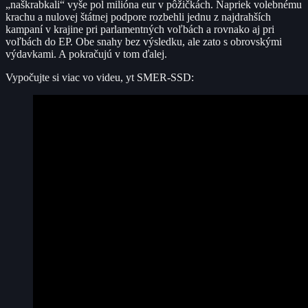
„naškrabkali“ vyše pol milióna eur v pôžičkách. Napriek volebnému
krachu a nulovej štátnej podpore rozbehli jednu z najdrahších
kampaní v krajine pri parlamentných voľbách a rovnako aj pri
voľbách do EP. Obe snahy bez výsledku, ale zato s obrovskými
výdavkami. A pokračujú v tom ďalej.
Vypočujte si viac vo videu, yt SMER-SSD: