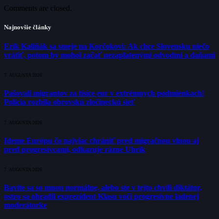
Comments are closed.
Najnovšie články
Erik Kaliňák sa smeje na Korčokovi: Ak chce Slovensku niečo
vrátiť, potom by mohol začať nezaplatenými odvodmi a daňami
7. AUGUSTA 2026
Pašovali migrantov za tisíce eur v extrémnych podmienkach!
Polícia rozbila obrovskú zločineckú sieť
7. AUGUSTA 2026
Ideme Európu čo najviac chrániť pred migračnou vlnou aj
pred progresívcami, odkazuje rázne Uhrík
7. AUGUSTA 2026
Bavíte sa so mnou normálne, alebo ste v tejto chvíli diktátor,
ostro sa ohradil exprezident Klasu voči progresívne ladenej
moderátorke