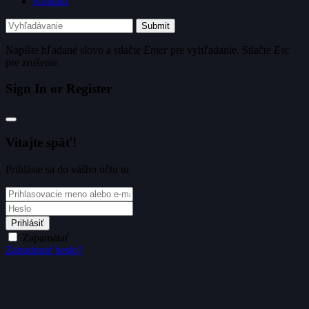
Kontakt
Submit
Napíšte hľadané slovo a stlačte
Enter
pre vyhľadanie. Stlačte
Esc
pre zrušenie.
Sign In or Register
Vitajte späť!
Prihláste sa do vášho účtu tu
Prihlásiť
Zapamätať
Zabudnuté heslo?