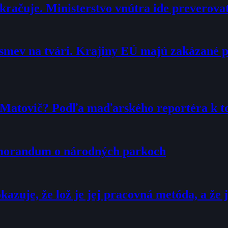
račuje. Ministerstvo vnútra ide preverova
smev na tvári. Krajiny EÚ majú zakázané 
r Matovič? Podľa maďarského reportéra k 
emorandum o národných parkoch
zuje, že lož je jej pracovná metóda, a že j