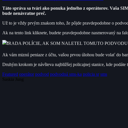
Táto správa sa tvári ako ponuka jedného z operátorov. Vaša SIM 
bude nenávratne preč.
Už to je vždy prvým znakom toho, že pôjde pravdepodobne o podvod. P
Ak na tento link kliknete, budete pravdepodobne nasmerovaný na faloš
RADA POLÍCIE, AK SOM NALETEL TOMUTO PODVODU
Ak vám miznú peniaze z účtu, vašou prvou úlohou bude volať do ban
Druhým krokom je návšteva najbližšej policajnej stanice, kde podáte 
Featured
operátor
podvod
podvodná sms-ka
policia sr
sms
Saskia Jung