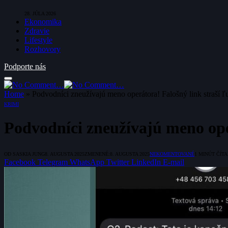
28. JÚLA 2026
Ekonomika
Zdravie
Lifestyle
Rozhovory
Podporte nás
Home
»
Podvodníci zneužívajú meno operátora! Falošný link straší ľu
KRIMI
Podvodníci zneužívajú meno oper
OD
SASKIA JUNG
8. AUGUSTA 2025
ZMENENÉ:
8. AUGUSTA 2025
NEKOMENTOVANÉ
1 MINÚT ČÍTA
Facebook
Telegram
WhatsApp
Twitter
LinkedIn
E-mail