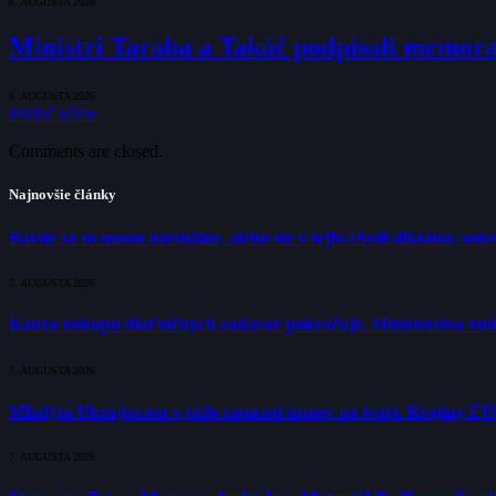
6. AUGUSTA 2026
Ministri Taraba a Takáč podpísali memo
6. AUGUSTA 2026
Pridať názor
Comments are closed.
Najnovšie články
Bavíte sa so mnou normálne, alebo ste v tejto chvíli diktátor, os
7. AUGUSTA 2026
Kauza nákupu diaľničných radarov pokračuje. Ministerstvo vnú
7. AUGUSTA 2026
Mladým Ukrajincom v exile zamrzol úsmev na tvári. Krajiny E
7. AUGUSTA 2026