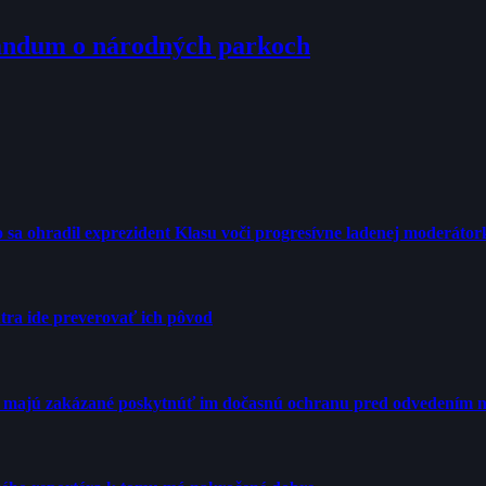
randum o národných parkoch
tro sa ohradil exprezident Klasu voči progresívne ladenej moderátor
tra ide preverovať ich pôvod
Ú majú zakázané poskytnúť im dočasnú ochranu pred odvedením n