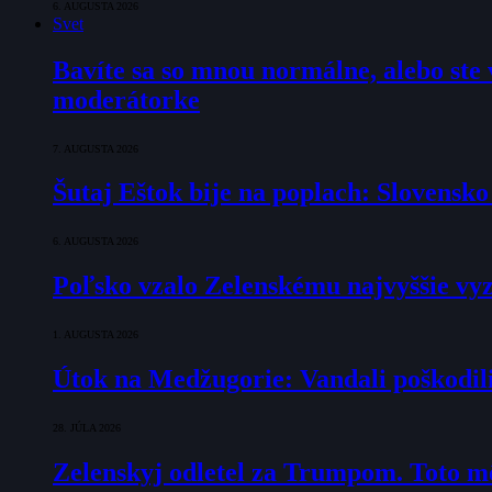
6. AUGUSTA 2026
Svet
Bavíte sa so mnou normálne, alebo ste v
moderátorke
7. AUGUSTA 2026
Šutaj Eštok bije na poplach: Slovensk
6. AUGUSTA 2026
Poľsko vzalo Zelenskému najvyššie vyz
1. AUGUSTA 2026
Útok na Medžugorie: Vandali poškodili 
28. JÚLA 2026
Zelenskyj odletel za Trumpom. Toto mô