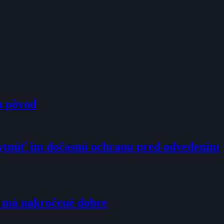
h pôvod
kytnúť im dočasnú ochranu pred odvedením
u má nakročené dobre