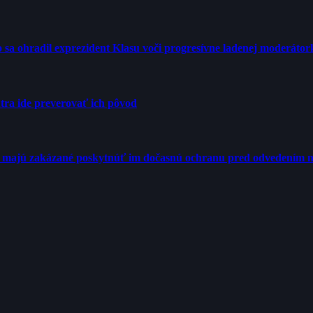
tro sa ohradil exprezident Klasu voči progresívne ladenej moderátor
tra ide preverovať ich pôvod
Ú majú zakázané poskytnúť im dočasnú ochranu pred odvedením n