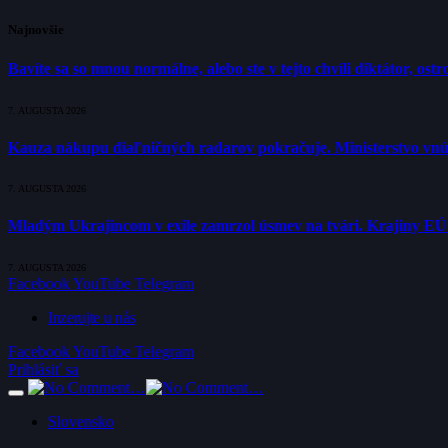
Najnovšie
Bavíte sa so mnou normálne, alebo ste v tejto chvíli diktátor, os
7. AUGUSTA 2026
Kauza nákupu diaľničných radarov pokračuje. Ministerstvo vnú
7. AUGUSTA 2026
Mladým Ukrajincom v exile zamrzol úsmev na tvári. Krajiny E
7. AUGUSTA 2026
Facebook
YouTube
Telegram
Inzerujte u nás
Facebook
YouTube
Telegram
Prihlásiť sa
Slovensko