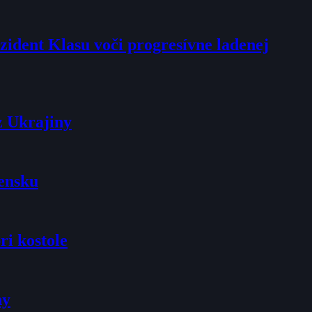
rezident Klasu voči progresívne ladenej
z Ukrajiny
vensku
ri kostole
ny