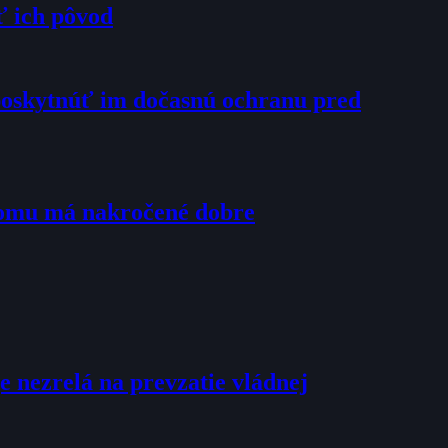
ť ich pôvod
poskytnúť im dočasnú ochranu pred
tomu má nakročené dobre
e nezrelá na prevzatie vládnej