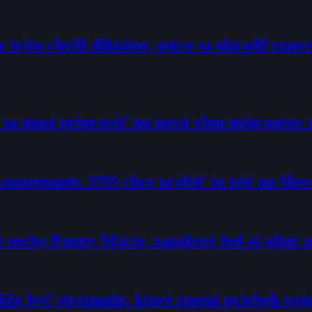
 tejto chvíli diktátor, ostro sa ohradil exp
o sa musí pripraviť na novú vlnu migrantov 
namenanie. SNS chce urobiť to isté na Slo
sochy Panny Márie, zapálený bol aj oltár p
že byť stretnutie, ktoré zmení priebeh voj