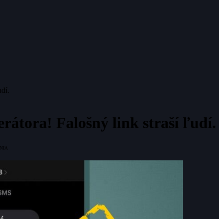
dí.
átora! Falošný link straší ľudí.
NIA