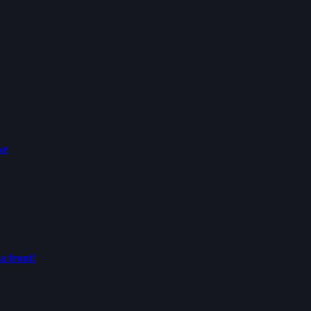
ke
a front!