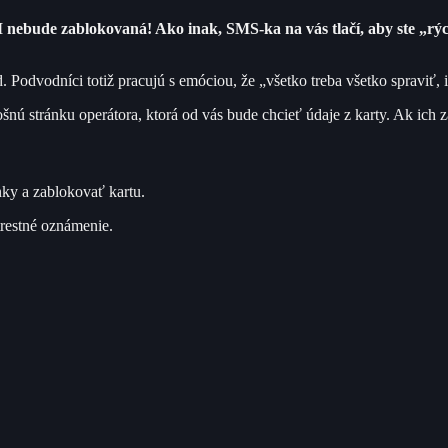
nebude zablokovaná! Ako inak, SMS-ka na vás tlačí, aby ste „rých
odvodníci totiž pracujú s emóciou, že „všetko treba všetko spraviť, i
nú stránku operátora, ktorá od vás bude chcieť údaje z karty. Ak ich z
ky a zablokovať kartu.
trestné oznámenie.