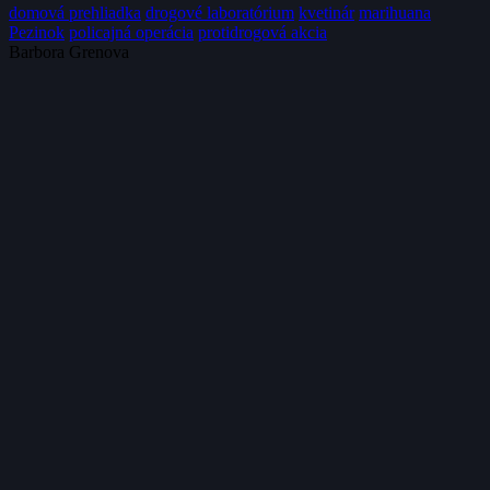
domová prehliadka
drogové laboratórium
kvetinár
marihuana
Pezinok
policajná operácia
protidrogová akcia
Barbora Grenova