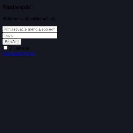
Vitajte späť!
Prihláste sa do vášho účtu tu
Prihlásiť
Zapamätať
Zabudnuté heslo?