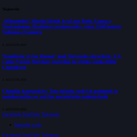
Najnovšie
„Klimatológ“ Martin Hojsík je už ako Baba Vanga a
Nostradamus. Bratislave predpovedá v roku 2100 hotovú
Sodomu a Gomoru
6. AUGUSTA 2026
Nemôžeme si viac klamať, inak Slovensko skrachuje. A ty
s ním! Varuje Slovákov expertka na všetko Janka Bittó
Cigániková
5. AUGUSTA 2026
Chmelár kategoricky: Toto ničenie ruských pamiatok je
najohavnejšia vec od čias nacistického pálenia kníh
5. AUGUSTA 2026
Facebook
YouTube
Telegram
Inzerujte u nás
Facebook
YouTube
Telegram