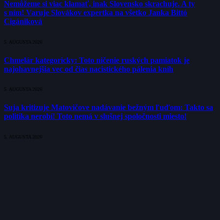
Nemôžeme si viac klamať, inak Slovensko skrachuje. A ty
s ním! Varuje Slovákov expertka na všetko Janka Bittó
Cigániková
5. AUGUSTA 2026
Chmelár kategoricky: Toto ničenie ruských pamiatok je
najohavnejšia vec od čias nacistického pálenia kníh
5. AUGUSTA 2026
Suja kritizuje Matovičove nadávanie bežným ľuďom: Takto sa
politika nerobí! Toto nemá v slušnej spoločnosti miesto!
5. AUGUSTA 2026