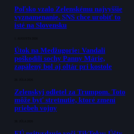
Poľsko vzalo Zelenskému najvyššie
vyznamenanie. SNS chce urobiť to
isté na Slovensku
1. AUGUSTA 2026
Útok na Medžugorie: Vandali
poškodili sochy Panny Márie,
zapálený bol aj oltár pri kostole
28. JÚLA 2026
Zelenskyj odletel za Trumpom. Toto
môže byť stretnutie, ktoré zmení
priebeh vojny
28. JÚLA 2026
EÚ pritvrdzuje voči TikToku: Účty