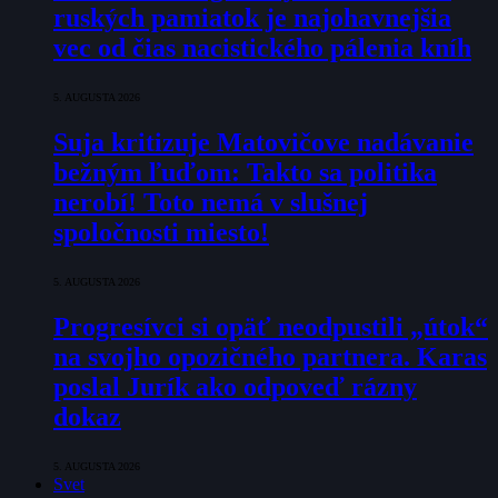
ruských pamiatok je najohavnejšia
vec od čias nacistického pálenia kníh
5. AUGUSTA 2026
Suja kritizuje Matovičove nadávanie
bežným ľuďom: Takto sa politika
nerobí! Toto nemá v slušnej
spoločnosti miesto!
5. AUGUSTA 2026
Progresívci si opäť neodpustili „útok“
na svojho opozičného partnera. Karas
poslal Jurík ako odpoveď rázny
dokaz
5. AUGUSTA 2026
Svet