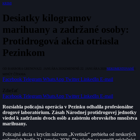
KRIMI
Desiatky kilogramov
marihuany a zadržané osoby:
Protidrogová akcia otriasla
Pezinkom
OD
BARBORA GRENOVA
22. JANUÁRA 2026
ZMENENÉ:
22. JANUÁRA 2026
NEKOMENTOVANÉ
1
MINÚT ČÍTANIA
Facebook
Telegram
WhatsApp
Twitter
LinkedIn
E-mail
Zdieľať
Facebook
Telegram
WhatsApp
Twitter
LinkedIn
E-mail
Rozsiahla policajná operácia v Pezinku odhalila profesionálne
drogové laboratórium. Zásah Národnej protidrogovej jednotky
viedol k zadržaniu dvoch osôb a zaisteniu obrovského množstva
marihuany.
Policajná akcia s krycím názvom „Kvetinár“ prebieha od neskorých
večerných hodín 21. januára 2026. Do zásahu sa zapojili príslušníci