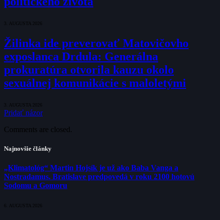
politického života
3. AUGUSTA 2026
Žilinka ide preverovať Matovičovho
exposlanca Drdula: Generálna
prokuratúra otvorila kauzu okolo
sexuálnej komunikácie s maloletými
3. AUGUSTA 2026
Pridať názor
Comments are closed.
Najnovšie články
„Klimatológ“ Martin Hojsík je už ako Baba Vanga a
Nostradamus. Bratislave predpovedá v roku 2100 hotovú
Sodomu a Gomoru
6. AUGUSTA 2026