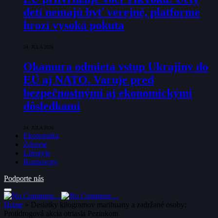
detí nemajú byť verejné, platforme
hrozí vysoká pokuta
24. JÚLA 2026
Okamura odmieta vstup Ukrajiny do
EÚ aj NATO. Varuje pred
bezpečnostnými aj ekonomickými
dôsledkami
24. JÚLA 2026
Ekonomika
Zdravie
Lifestyle
Rozhovory
Podporte nás
Home
»
Desiatky kilogramov marihuany a zadržané osoby:
Protidrogová akcia otriasla Pezinkom