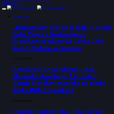
Prihlásiť sa
Slovensko
„Klimatológ“ Martin Hojsík je už ako
Baba Vanga a Nostradamus.
Bratislave predpovedá v roku 2100
hotovú Sodomu a Gomoru
6. AUGUSTA 2026
Nemôžeme si viac klamať, inak
Slovensko skrachuje. A ty s ním!
Varuje Slovákov expertka na všetko
Janka Bittó Cigániková
5. AUGUSTA 2026
Chmelár kategoricky: Toto ničenie