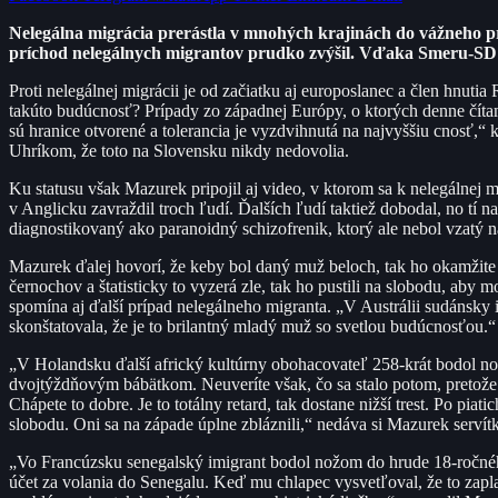
Nelegálna migrácia prerástla v mnohých krajinách do vážneho pro
príchod nelegálnych migrantov prudko zvýšil. Vďaka Smeru-SD a j
Proti nelegálnej migrácii je od začiatku aj europoslanec a člen hnuti
takúto budúcnosť? Prípady zo západnej Európy, o ktorých denne číta
sú hranice otvorené a tolerancia je vyzdvihnutá na najvyššiu cnosť,
Uhríkom, že toto na Slovensku nikdy nedovolia.
Ku statusu však Mazurek pripojil aj video, v ktorom sa k nelegálnej
v Anglicku zavraždil troch ľudí. Ďalších ľudí taktiež dobodal, no tí na
diagnostikovaný ako paranoidný schizofrenik, ktorý ale nebol vzatý n
Mazurek ďalej hovorí, že keby bol daný muž beloch, tak ho okamžite za
černochov a štatisticky to vyzerá zle, tak ho pustili na slobodu, aby 
spomína aj ďalší prípad nelegálneho migranta. „V Austrálii sudánsky 
skonštatovala, že je to brilantný mladý muž so svetlou budúcnosťou.“
„V Holandsku ďalší africký kultúrny obohacovateľ 258-krát bodol nožom 
dvojtýždňovým bábätkom. Neuveríte však, čo sa stalo potom, pretože
Chápete to dobre. Je to totálny retard, tak dostane nižší trest. Po pi
slobodu. Oni sa na západe úplne zbláznili,“ nedáva si Mazurek servítk
„Vo Francúzsku senegalský imigrant bodol nožom do hrude 18-ročného 
účet za volania do Senegalu. Keď mu chlapec vysvetľoval, že to zapl