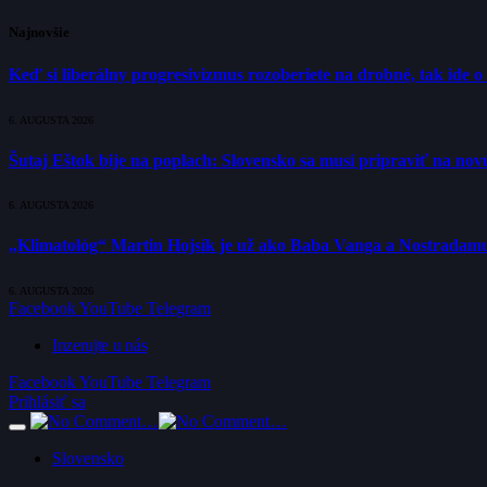
Najnovšie
Keď si liberálny progresivizmus rozoberiete na drobné, tak ide 
6. AUGUSTA 2026
Šutaj Eštok bije na poplach: Slovensko sa musí pripraviť na no
6. AUGUSTA 2026
„Klimatológ“ Martin Hojsík je už ako Baba Vanga a Nostradam
6. AUGUSTA 2026
Facebook
YouTube
Telegram
Inzerujte u nás
Facebook
YouTube
Telegram
Prihlásiť sa
Slovensko