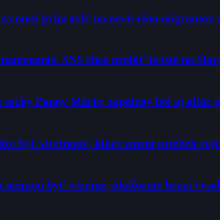
o sa musí pripraviť na novú vlnu migrantov 
namenanie. SNS chce urobiť to isté na Slo
sochy Panny Márie, zapálený bol aj oltár p
že byť stretnutie, ktoré zmení priebeh voj
í nemajú byť verejné, platforme hrozí vyso