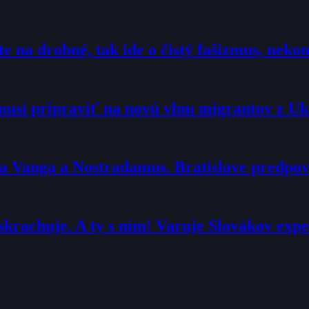
te na drobné, tak ide o čistý fašizmus, ne
 musí pripraviť na novú vlnu migrantov z Uk
ba Vanga a Nostradamus. Bratislave predp
krachuje. A ty s ním! Varuje Slovákov expe