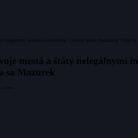
nymi imigrantmi, vrahmi a násilníkmi. Chceme takúto budúcnosť? Pýta s
svoje mestá a štáty nelegálnymi 
a sa Mazurek
T ČÍTANIA