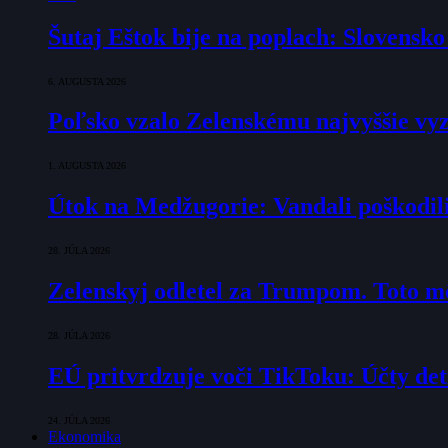
Šutaj Eštok bije na poplach: Slovensk
6. AUGUSTA 2026
Poľsko vzalo Zelenskému najvyššie vyz
1. AUGUSTA 2026
Útok na Medžugorie: Vandali poškodili 
28. JÚLA 2026
Zelenskyj odletel za Trumpom. Toto mô
28. JÚLA 2026
EÚ pritvrdzuje voči TikToku: Účty det
24. JÚLA 2026
Ekonomika