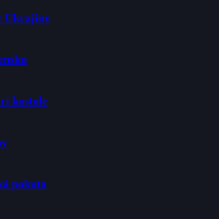
z Ukrajiny
vensku
ri kostole
ny
ká pokuta