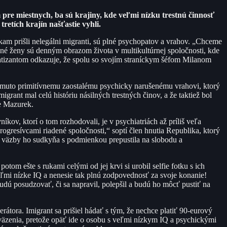
 pre miestnych, ba sú krajiny, kde veľmi nízku trestnú činnosť
etích krajín našťastie vyhli.
, kam prišli nelegálni migranti, sú plné psychopatov a vrahov. „Chceme
né ženy sú denným obrazom života v multikultúrnej spoločnosti, kde
mpatizantom odkazuje, že spolu so svojím straníckym šéfom Milanom
 tomuto primitívnemu zaostalému psychicky narušenému vrahovi, ktorý
migrant mal celú históriu násilných trestných činov, a že taktiež bol
je Mazurek.
kov, ktorí o tom rozhodovali, je v psychiatriách až príliš veľa
progresívcami riadené spoločnosti,“ soptí člen hnutia Republika, ktorý
ch väzby ho sudkyňa s podmienkou prepustila na slobodu a
otom ešte s rukami celými od jej krvi si urobil selfie fotku s ich
ľmi nízke IQ a nenesie tak plnú zodpovednosť za svoje konanie!
 budú posudzovať, či sa napravil, polepšil a budú ho môcť pustiť na
tora. Imigrant sa prišiel hádať s tým, že nechce platiť 90-eurový
 väzenia, pretože opäť ide o osobu s veľmi nízkym IQ a psychickými