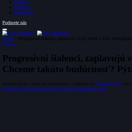
Zdravie
Lifestyle
Rozhovory
Podporte nás
Home
»
Progresívni šialenci, zaplavujú svoje mestá a štáty nelegál
POLITIKA
Progresívni šialenci, zaplavujú 
Chceme takúto budúcnosť? Pýt
OD
JOZEF MALÍK
27. FEBRUÁRA 2026
ZMENENÉ:
27. FEBRUÁRA 2026
NEKOMENTOVANÉ
4 MINÚ
Facebook
Telegram
WhatsApp
Twitter
LinkedIn
E-mail