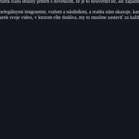
zurek ďalší strašný príbeh s dôvetkom, že je to neuveriteľné, ale západ
nelegálnymi imigrantmi, vrahmi a násilníkmi, a realita nám ukazuje, kam
rek svoje video, v ktorom ešte dodáva, my to musíme zastaviť za každ