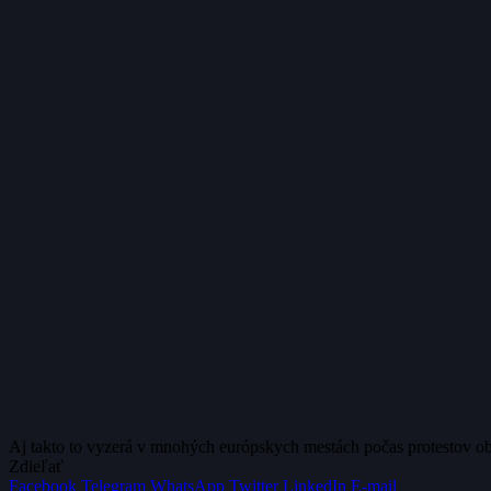
Aj takto to vyzerá v mnohých európskych mestách počas protestov oby
Zdieľať
Facebook
Telegram
WhatsApp
Twitter
LinkedIn
E-mail