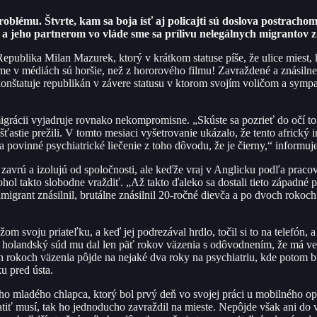
blému. Štvrte, kam sa boja ísť aj policajti sú doslova postrachom
eho partnerom vo vláde sme sa prílivu nelegálnych migrantov z tr
a Republika Milan Mazurek, ktorý v krátkom statuse píše, že ulice miest
me v médiách sú horšie, než z hororového filmu! Zavraždené a znásilne
“ konštatuje republikán v závere statusu v ktorom svojím voličom a sy
 migrácii vyjadruje rovnako nekompromisne. „Skúste sa pozrieť do očí
šťastie prežili. V tomto mesiaci vyšetrovanie ukázalo, že tento africký i
a povinné psychiatrické liečenie z toho dôvodu, že je čierny,“ informu
vrú a izolujú od spoločnosti, ale keďže vraj v Anglicku podľa pracovní
mohol takto slobodne vraždiť. „Až takto ďaleko sa dostali tieto západné 
imigrant znásilnil, brutálne znásilnil 20-ročné dievča a po dvoch roko
svoju priateľku, a keď jej podrezával hrdlo, točil si to na telefón, a p
 holandský súd mu dal len päť rokov väzenia s odôvodnením, že má ve
atich rokoch väzenia pôjde na nejaké dva roky na psychiatriu, kde potom
u pred ústa.
mladého chlapca, ktorý bol prvý deň vo svojej práci u mobilného operá
atiť musí, tak ho jednoducho zavraždil na mieste. Nepôjde však ani do