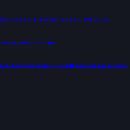
o čistý fašizmus, nekompromisne konštatuje Belousovová
vú vlnu migrantov z Ukrajiny
us. Bratislave predpovedá v roku 2100 hotovú Sodomu a Gomoru