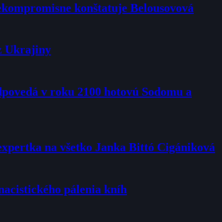
 nekompromisne konštatuje Belousovová
z Ukrajiny
edpovedá v roku 2100 hotovú Sodomu a
expertka na všetko Janka Bittó Cigániková
nacistického pálenia kníh