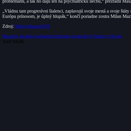
problémami, a tak ho dajú len na psychiatrickú liečbu,“ prezradil Mas
„Vládnu tam progresívni šialenci, zaplavujú svoje mestá a svoje štáty 
Európu prínosom, je úplný hlupák,“ končí poriadne zostra Milan Mazu
Zdroj:
Milan Mazurek/FB
Mazurek
násilníci
nelegálni imigranti
progresívci
šialenci
vrhovia
Jozef Malík