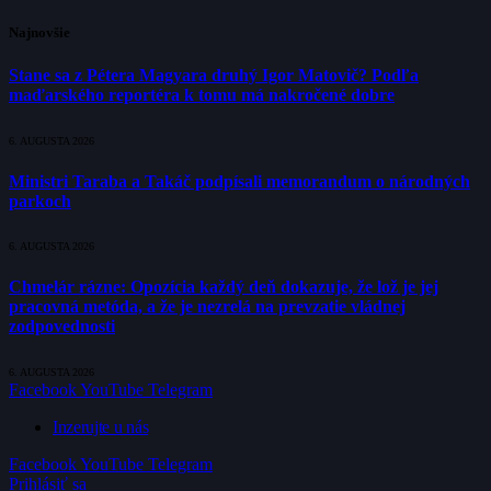
Najnovšie
Stane sa z Pétera Magyara druhý Igor Matovič? Podľa
maďarského reportéra k tomu má nakročené dobre
6. AUGUSTA 2026
Ministri Taraba a Takáč podpísali memorandum o národných
parkoch
6. AUGUSTA 2026
Chmelár rázne: Opozícia každý deň dokazuje, že lož je jej
pracovná metóda, a že je nezrelá na prevzatie vládnej
zodpovednosti
6. AUGUSTA 2026
Facebook
YouTube
Telegram
Inzerujte u nás
Facebook
YouTube
Telegram
Prihlásiť sa