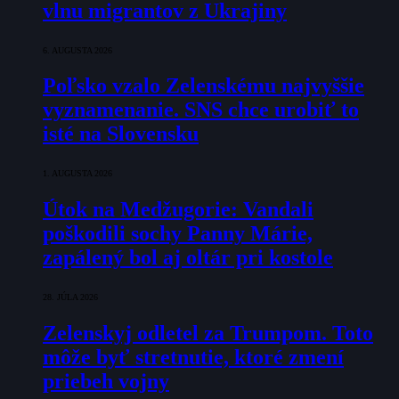
vlnu migrantov z Ukrajiny
6. AUGUSTA 2026
Poľsko vzalo Zelenskému najvyššie
vyznamenanie. SNS chce urobiť to
isté na Slovensku
1. AUGUSTA 2026
Útok na Medžugorie: Vandali
poškodili sochy Panny Márie,
zapálený bol aj oltár pri kostole
28. JÚLA 2026
Zelenskyj odletel za Trumpom. Toto
môže byť stretnutie, ktoré zmení
priebeh vojny