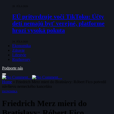
28. JÚLA 2026
EÚ pritvrdzuje voči TikToku: Účty
detí nemajú byť verejné, platforme
hrozí vysoká pokuta
24. JÚLA 2026
Ekonomika
Zdravie
Lifestyle
Rozhovory
Podporte nás
Home
»
Friedrich Merz mieri do Bratislavy: Róbert Fico potvrdil
návštevu nemeckého kancelára
EKONOMIKA
Friedrich Merz mieri do
Bratislavy: Róbert Fico