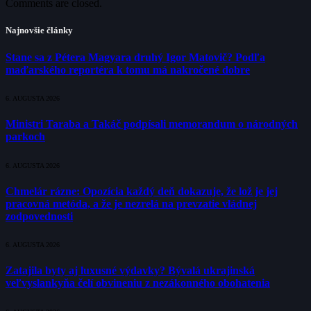
Comments are closed.
Najnovšie články
Stane sa z Pétera Magyara druhý Igor Matovič? Podľa
maďarského reportéra k tomu má nakročené dobre
6. AUGUSTA 2026
Ministri Taraba a Takáč podpísali memorandum o národných
parkoch
6. AUGUSTA 2026
Chmelár rázne: Opozícia každý deň dokazuje, že lož je jej
pracovná metóda, a že je nezrelá na prevzatie vládnej
zodpovednosti
6. AUGUSTA 2026
Zatajila byty aj luxusné výdavky? Bývalá ukrajinská
veľvyslankyňa čelí obvineniu z nezákonného obohatenia