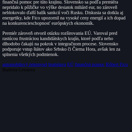
finančná pomoc pre túto krajinu. Slovensko sa podľa premiéra
nepridalo k pôžičke vo výške desiatok miliárd eur, no zároveň
neblokovalo ďalší balík sankcií voči Rusku. Diskusia sa dotkla aj
energetiky, kde Fico upozornil na vysoké ceny energií a ich dopad
na konkurencieschopnosť európskych ekonomík.
Premiér zároveň otvoril otázku rozširovania EÚ. Varoval pred
rastúcou frustráciou kandidátskych krajín, ktoré podľa neho
dlhodobo čakajú na pokrok v integračnom procese. Slovensko
podporuje vstup štátov ako Srbsko či Čierna Hora, avšak len za
splnenia všetkých podmienok.
automobilový priemysel
bratislava
EÚ
finančná pomoc
Róbert Fico
Barbora Grenova