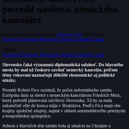
potvrdil návštevu nemeckého
kancelára
OD
BARBORA GRENOVA
25. APRÍLA 2026
NEKOMENTOVANÉ
1 MINÚT ČÍTANIA
Facebook
Telegram
WhatsApp
Twitter
LinkedIn
E-mail
Zdieľať
Facebook
Telegram
WhatsApp
Twitter
LinkedIn
E-mail
Slovensko čaká významná diplomatická udalosť. Do hlavného
mesta by mal už čoskoro zavítať nemecký kancelár, pričom
témy rokovaní naznačujú dôležité ekonomické aj politické
otázky.
Premiér Robert Fico oznámil, že počas neformálneho samitu
Európska únia sa stretol s nemeckým kancelárom Friedrich Merz,
ktorý potvrdil plánovanú návštevu Slovenska. Tá by sa mala
uskutočniť ešte do konca mája v Bratislava. Podľa Fica majú obe
krajiny spoločné záujmy, najmä v oblasti automobilového priemyslu
a hospodárskej spolupráce.
Jednou z hlavných tém samitu bola aj situácia na Ukrajine a