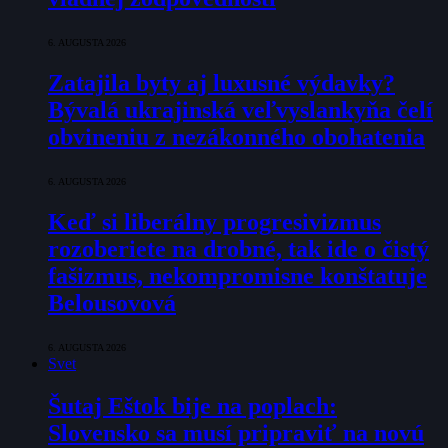
6. AUGUSTA 2026
Zatajila byty aj luxusné výdavky?
Bývalá ukrajinská veľvyslankyňa čelí
obvineniu z nezákonného obohatenia
6. AUGUSTA 2026
Keď si liberálny progresivizmus
rozoberiete na drobné, tak ide o čistý
fašizmus, nekompromisne konštatuje
Belousovová
6. AUGUSTA 2026
Svet
Šutaj Eštok bije na poplach:
Slovensko sa musí pripraviť na novú