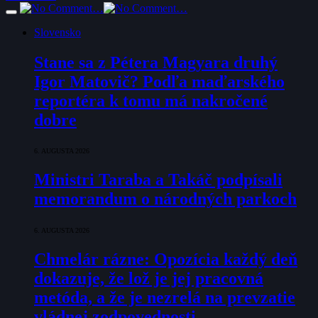
Slovensko
Stane sa z Pétera Magyara druhý
Igor Matovič? Podľa maďarského
reportéra k tomu má nakročené
dobre
6. AUGUSTA 2026
Ministri Taraba a Takáč podpísali
memorandum o národných parkoch
6. AUGUSTA 2026
Chmelár rázne: Opozícia každý deň
dokazuje, že lož je jej pracovná
metóda, a že je nezrelá na prevzatie
vládnej zodpovednosti