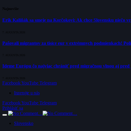
Najnovšie
Erik Kaliňák sa smeje na Korčokovi: Ak chce Slovensku niečo v
7. AUGUSTA 2026
Pašovali migrantov za tisíce eur v extrémnych podmienkach! Polí
7. AUGUSTA 2026
Ideme Európu čo najviac chrániť pred migračnou vlnou aj pred 
7. AUGUSTA 2026
Facebook
YouTube
Telegram
Inzerujte u nás
Facebook
YouTube
Telegram
Prihlásiť sa
Slovensko