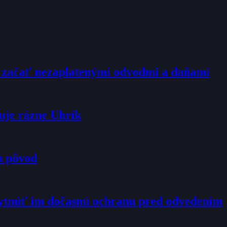
l začať nezaplatenými odvodmi a daňami
uje rázne Uhrík
h pôvod
kytnúť im dočasnú ochranu pred odvedením