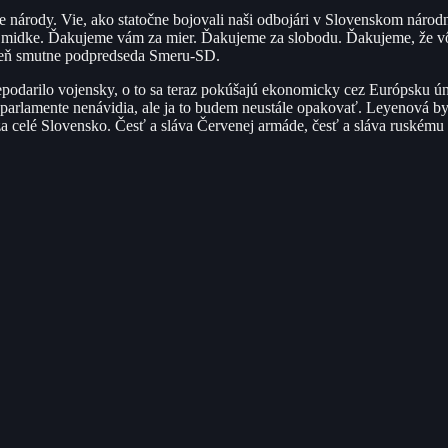
ske národy. Vie, ako statočne bojovali naši odbojári v Slovenskom náro
a Šmidke. Ďakujeme vám za mier. Ďakujeme za slobodu. Ďakujeme, že 
roveň smutne podpredseda Smeru-SD.
odarilo vojensky, o to sa teraz pokúšajú ekonomicky cez Európsku úni
roparlamente nenávidia, ale ja to budem neustále opakovať. Leyenová 
za celé Slovensko. Česť a sláva Červenej armáde, česť a sláva ruskému