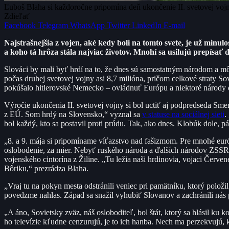
Ľuboš Blaha si každoročne pripomína deň ukončenie II. svetovej vojn
Zdieľať
Facebook
Telegram
WhatsApp
Twitter
LinkedIn
E-mail
Najstrašnejšia z vojen, aké kedy boli na tomto svete, je už minul
a koho tá hrôza stála najviac životov. Mnohí sa usilujú prepísať de
Slováci by mali byť hrdí na to, že dnes sú samostatným národom a môž
počas druhej svetovej vojny asi 8,7 milióna, pričom celkové straty Sovi
pokúšalo hitlerovské Nemecko – ovládnuť Európu a niektoré národy
Výročie ukončenia II. svetovej vojny si bol uctiť aj podpredseda S
z EÚ. Som hrdý na Slovensko,“ vyznal sa
v statuse na sociálnej sieti
.
bol každý, kto sa postavil proti prúdu. Tak, ako dnes. Klobúk dole, pá
„8. a 9. mája si pripomíname víťazstvo nad fašizmom. Pre mnohé eur
oslobodenie, za mier. Nebyť ruského národa a ďalších národov ZSSR,
vojenského cintorína z Žiline. „Tu ležia naši hrdinovia, vojaci Červ
Bôriku,“ prezrádza Blaha.
„Vraj tu na pokyn mesta odstránili veniec pri pamätníku, ktorý polož
povedzme nahlas. Západ sa snažil vyhubiť Slovanov a zachránili ná
„A áno, Sovietsky zväz, náš osloboditeľ, bol štát, ktorý sa hlásil 
ho televízie kľudne cenzurujú, je to ich hanba. Nech ma perzekvujú,