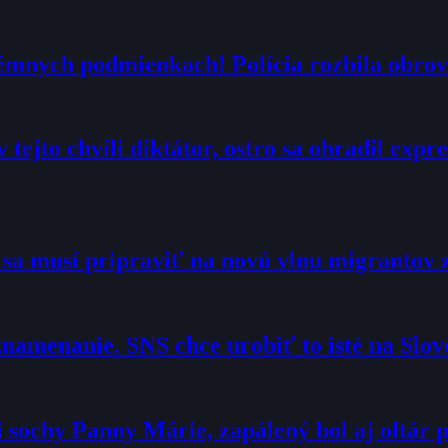
trémnych podmienkach! Polícia rozbila obrov
 tejto chvíli diktátor, ostro sa ohradil exp
o sa musí pripraviť na novú vlnu migrantov 
namenanie. SNS chce urobiť to isté na Slo
sochy Panny Márie, zapálený bol aj oltár p