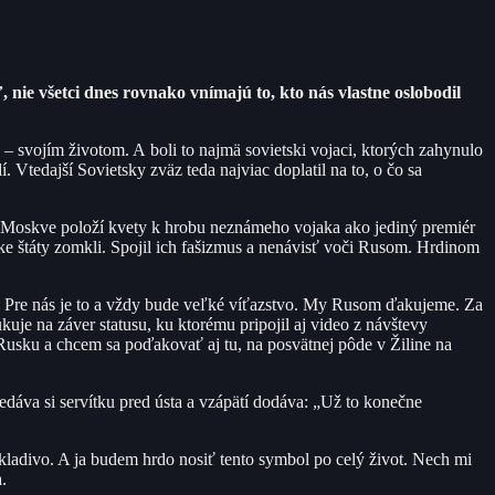
, nie všetci dnes rovnako vnímajú to, kto nás vlastne oslobodil
– svojím životom. A boli to najmä sovietski vojaci, ktorých zahynulo
. Vtedajší Sovietsky zväz teda najviac doplatil na to, o čo sa
v Moskve položí kvety k hrobu neznámeho vojaka ako jediný premiér
ske štáty zomkli. Spojil ich fašizmus a nenávisť voči Rusom. Hrdinom
. Pre nás je to a vždy bude veľké víťazstvo. My Rusom ďakujeme. Za
e na záver statusu, ku ktorému pripojil aj video z návštevy
v Rusku a chcem sa poďakovať aj tu, na posvätnej pôde v Žiline na
edáva si servítku pred ústa a vzápätí dodáva: „Už to konečne
kladivo. A ja budem hrdo nosiť tento symbol po celý život. Nech mi
.