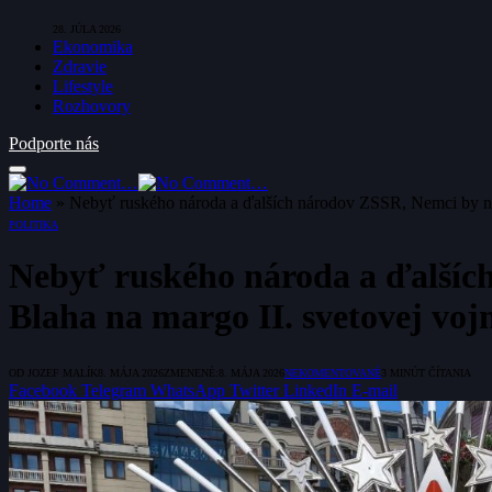
28. JÚLA 2026
Ekonomika
Zdravie
Lifestyle
Rozhovory
Podporte nás
Home
»
Nebyť ruského národa a ďalších národov ZSSR, Nemci by nás,
POLITIKA
Nebyť ruského národa a ďalších
Blaha na margo II. svetovej voj
OD
JOZEF MALÍK
8. MÁJA 2026
ZMENENÉ:
8. MÁJA 2026
NEKOMENTOVANÉ
3 MINÚT ČÍTANIA
Facebook
Telegram
WhatsApp
Twitter
LinkedIn
E-mail