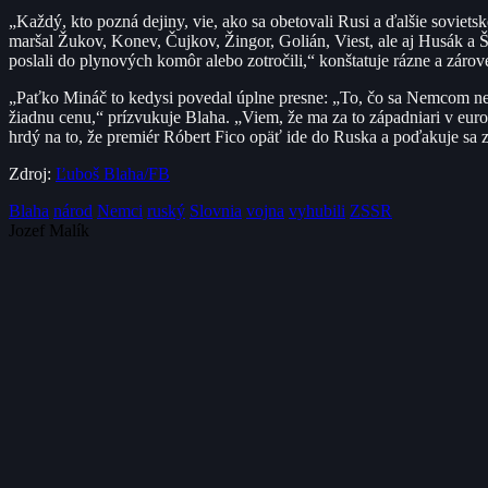
„Každý, kto pozná dejiny, vie, ako sa obetovali Rusi a ďalšie soviet
maršal Žukov, Konev, Čujkov, Žingor, Golián, Viest, ale aj Husák 
poslali do plynových komôr alebo zotročili,“ konštatuje rázne a zá
„Paťko Mináč to kedysi povedal úplne presne: „To, čo sa Nemcom nep
žiadnu cenu,“ prízvukuje Blaha. „Viem, že ma za to západniari v eu
hrdý na to, že premiér Róbert Fico opäť ide do Ruska a poďakuje sa 
Zdroj:
Ľuboš Blaha/FB
Blaha
národ
Nemci
ruský
Slovnia
vojna
vyhubili
ZSSR
Jozef Malík