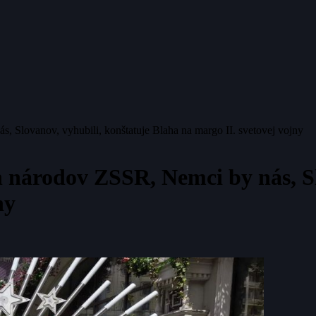
 Slovanov, vyhubili, konštatuje Blaha na margo II. svetovej vojny
 národov ZSSR, Nemci by nás, Sl
ny