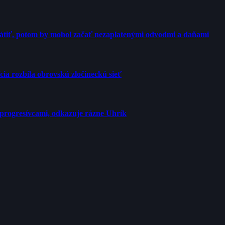
rátiť, potom by mohol začať nezaplatenými odvodmi a daňami
cia rozbila obrovskú zločineckú sieť
progresívcami, odkazuje rázne Uhrík