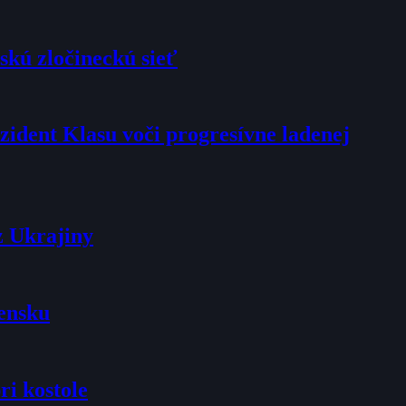
skú zločineckú sieť
rezident Klasu voči progresívne ladenej
z Ukrajiny
vensku
ri kostole