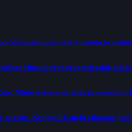
hce Slovensku niečo vrátiť, potom by moho
račnou vlnou aj pred progresívcami, odkaz
je. Ministerstvo vnútra ide preverovať ic
 na tvári. Krajiny EÚ majú zakázané pos