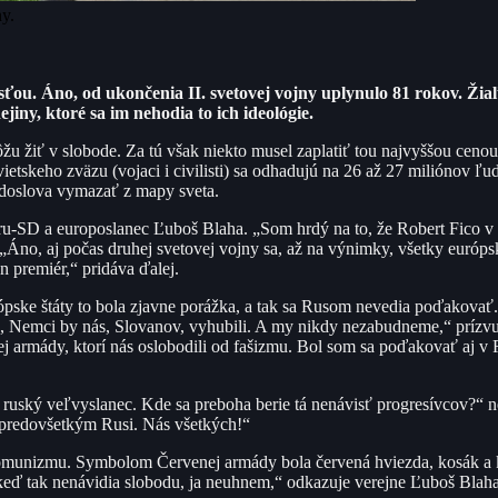
y.
osťou. Áno, od ukončenia II. svetovej vojny uplynulo 81 rokov. Žiaľ
jiny, ktoré sa im nehodia to ich ideológie.
u žiť v slobode. Za tú však niekto musel zaplatiť tou najvyššou cenou 
etskeho zväzu (vojaci i civilisti) sa odhadujú na 26 až 27 miliónov ľudí
 doslova vymazať z mapy sveta.
meru-SD a europoslanec Ľuboš Blaha. „Som hrdý na to, že Robert Fico 
 „Áno, aj počas druhej svetovej vojny sa, až na výnimky, všetky európ
n premiér,“ pridáva ďalej.
ópske štáty to bola zjavne porážka, a tak sa Rusom nevedia poďakovať
 Nemci by nás, Slovanov, vyhubili. A my nikdy nezabudneme,“ prízvukuj
enej armády, ktorí nás oslobodili od fašizmu. Bol som sa poďakovať aj 
il ruský veľvyslanec. Kde sa preboha berie tá nenávisť progresívcov?“ n
s predovšetkým Rusi. Nás všetkých!“
ku komunizmu. Symbolom Červenej armády bola červená hviezda, kosák a 
 keď tak nenávidia slobodu, ja neuhnem,“ odkazuje verejne Ľuboš Blaha