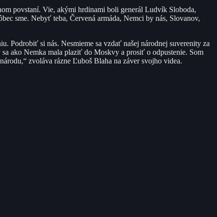
dnom povstaní. Vie, akými hrdinami boli generál Ludvík Sloboda,
vôbec sme. Nebyť teba, Červená armáda, Nemci by nás, Slovanov,
u. Podrobiť si nás. Nesmieme sa vzdať našej národnej suverenity za
by sa ako Nemka mala plaziť do Moskvy a prosiť o odpustenie. Som
 národu,“ zvoláva rázne Ľuboš Blaha na záver svojho videa.