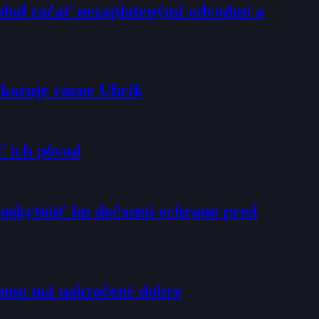
mohol začať nezaplatenými odvodmi a
dkazuje rázne Uhrík
ť ich pôvod
poskytnúť im dočasnú ochranu pred
tomu má nakročené dobre