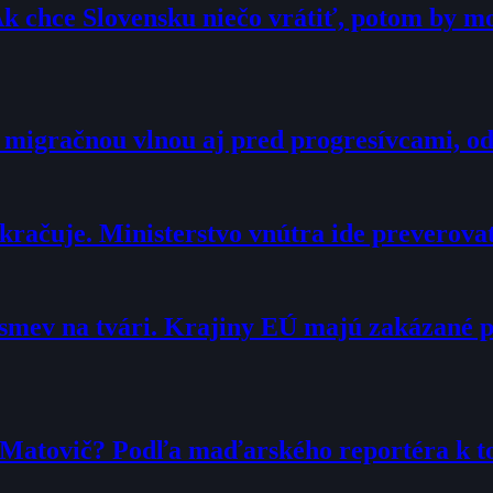
Ak chce Slovensku niečo vrátiť, potom by 
 migračnou vlnou aj pred progresívcami, o
račuje. Ministerstvo vnútra ide preverova
smev na tvári. Krajiny EÚ majú zakázané 
r Matovič? Podľa maďarského reportéra k 