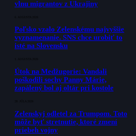
vlnu migrantov z Ukrajiny
6. AUGUSTA 2026
Poľsko vzalo Zelenskému najvyššie
vyznamenanie. SNS chce urobiť to
isté na Slovensku
1. AUGUSTA 2026
Útok na Medžugorie: Vandali
poškodili sochy Panny Márie,
zapálený bol aj oltár pri kostole
28. JÚLA 2026
Zelenskyj odletel za Trumpom. Toto
môže byť stretnutie, ktoré zmení
priebeh vojny