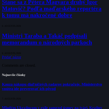
Stane sa z Pétera Magyara druhý Igor
Matovič? Podľa maďarského reportéra
k tomu má nakročené dobre
6. AUGUSTA 2026
Ministri Taraba a Takáč podpísali
memorandum o národných parkoch
6. AUGUSTA 2026
Pridať názor
Comments are closed.
Najnovšie články
Kauza nákupu diaľničných radarov pokračuje. Ministerstvo
vnútra ide preverovať ich pôvod
7. AUGUSTA 2026
Mladým Ukrajincom v exile zamrzol úsmev na tvári. Krajiny