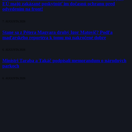
EÚ majú zakázané poskytnúť im dočasnú ochranu pred
odvedením na front!
7. AUGUSTA 2026
Stane sa z Pétera Magyara druhý Igor Matovič? Podľa
maďarského reportéra k tomu má nakročené dobre
6. AUGUSTA 2026
Ministri Taraba a Takáč podpísali memorandum o národných
parkoch
6. AUGUSTA 2026