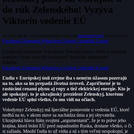
do rúk Zelenského! Vyzýva
Viktorín vedenie EÚ
OD
JOZEF MALÍK
8. MÁJA 2026
ZMENENÉ:
8. MÁJA 2026
NEKOMENTOVANÉ
3 MINÚT ČÍTANIA
Facebook
Telegram
WhatsApp
Twitter
LinkedIn
E-mail
Ukrajinský prezident Volodymyr Zelenskyj má u šéfky Európskej
komisie Ursuly von der Leyenovej špeciálne postavenie.
Zdieľať
Facebook
Telegram
WhatsApp
Twitter
LinkedIn
E-mail
Ľudia v Európskej únii zrejme iba s nemým úžasom pozerajú
na to, ako sa im prepadá životná úroveň. Zapríčinené je to
rastúcimi cenami plynu aj ropy a tiež elektrickej energie. Kto je
ale spokojný, to je ukrajinský prezident Zelenskyj, ktorému
vedenie EÚ splní všetko, čo mu vidí na očiach.
Volodymyr Zelenskyj má špeciálne postavenie u vedenia EÚ, ktoré
nedbá na to, v akom stave sa nachádza únia a jej obyvatelia.
Ukrajinská hlava štátu svojimi „argumentami“, že je to práve jeho
krajina, ktorá bráni EÚ pred napadnutím Ruska, dostane všetko, o či
si zažiada. Mnohí ľudia to už vidia a sú s tým veľmi nespokojní, je