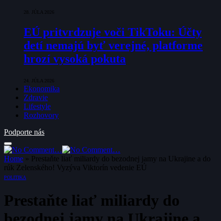
28. JÚLA 2026
EÚ pritvrdzuje voči TikToku: Účty
detí nemajú byť verejné, platforme
hrozí vysoká pokuta
24. JÚLA 2026
Ekonomika
Zdravie
Lifestyle
Rozhovory
Podporte nás
Home
»
Prestaňte liať miliardy do bezodnej jamy na Ukrajine a do
rúk Zelenského! Vyzýva Viktorín vedenie EÚ
POLITIKA
Prestaňte liať miliardy do
bezodnej jamy na Ukrajine a