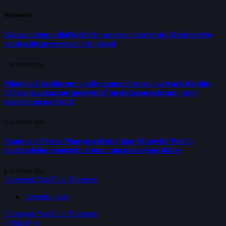
Najnovšie
Kauza nákupu diaľničných radarov pokračuje. Ministerstvo
vnútra ide preverovať ich pôvod
7. AUGUSTA 2026
Mladým Ukrajincom v exile zamrzol úsmev na tvári. Krajiny
EÚ majú zakázané poskytnúť im dočasnú ochranu pred
odvedením na front!
7. AUGUSTA 2026
Stane sa z Pétera Magyara druhý Igor Matovič? Podľa
maďarského reportéra k tomu má nakročené dobre
6. AUGUSTA 2026
Facebook
YouTube
Telegram
Inzerujte u nás
Facebook
YouTube
Telegram
Prihlásiť sa