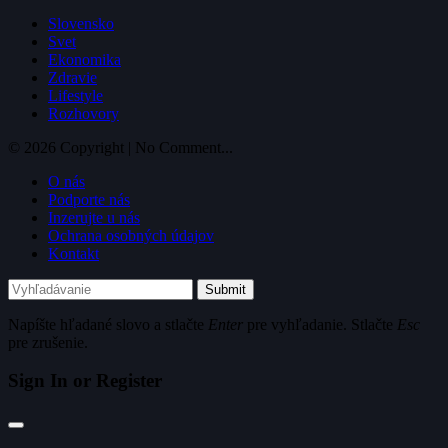
Slovensko
Svet
Ekonomika
Zdravie
Lifestyle
Rozhovory
© 2026 Copyright | No Comment...
O nás
Podporte nás
Inzerujte u nás
Ochrana osobných údajov
Kontakt
Submit
Napíšte hľadané slovo a stlačte
Enter
pre vyhľadanie. Stlačte
Esc
pre zrušenie.
Sign In or Register