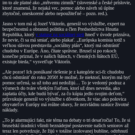
im to ale platné ako „mŕtvemu zimník“ (slovenské a české príslovie,
ktoré znamená, že nejaká vec, pomoc alebo návrh sú úplne
zbytočné, oneskorené alebo nepoužiteľné – pozn. red.).
Jasno v tom má aj Jozef Viktorín, generál vo výslužbe, expert na
bezpečnostnú a obrannú politiku a člen Predsedníctva Hnutia
Republika, ktorý
v statuse na sociálnej sieti
hneď v úvode priznáva,
že nevie, či sa má smiať, alebo plakať. „Európska komisia totiž s
veľkou slávou predstavila „sociálny plán“, ktorý má odstrániť
chudobu v Európe. Áno, čítate správne. Brusel si po rokoch
konečne priznal, že v našich štátoch, v členských štátoch EÚ,
existuje bieda,“ vysvetľuje Viktorín.
„Ale pozor! Ich ponúkané riešenie je z kategórie sci-fi: chudobu
chcú odstrániť do roku 2050! Je možné, že niektorí, ktorým má byť
pomoc určená, sa už toho ani nedožijú… To je vedomý podraz a
výsmech do tváre všetkým ľuďom, ktorí už dnes nevedia, ako
zaplatia účty, kde budú bývať, za čo kúpia jedlo svojim deťom,“
prízvukuje generál vo výslužbe s dôvetkom, že viac ako polovica
obyvateľov Európy má reálne obavy, že nezvládnu rastúce životné
náklady.
„To je alarmujúci fakt, nie téma na debaty o tri desaťročia! To, že si
bruselskí úradníci všimli beznádejné postavenie našich seniorov až
teraz len potvrdzuje, že žijú v totálne izolovanej bubline, odtrhnutí