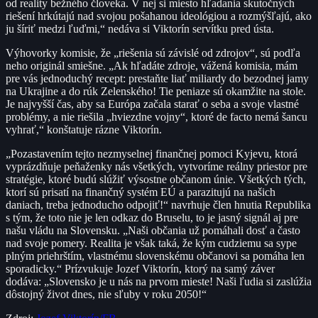
od reality bežného človeka. V nej si miesto hľadania skutočných
riešení hrkútajú nad svojou pošahanou ideológiou a rozmýšľajú, ako
ju šíriť medzi ľuďmi,“ nedáva si Viktorín servítku pred ústa.
Výhovorky komisie, že „riešenia sú závislé od zdrojov“, sú podľa
neho originál smiešne. „Ak hľadáte zdroje, vážená komisia, mám
pre vás jednoduchý recept: prestaňte liať miliardy do bezodnej jamy
na Ukrajine a do rúk Zelenského! Tie peniaze sú okamžite na stole.
Je najvyšší čas, aby sa Európa začala starať o seba a svoje vlastné
problémy, a nie riešila „hviezdne vojny“, ktoré de facto nemá šancu
vyhrať,“ konštatuje rázne Viktorín.
„Pozastavením tejto nezmyselnej finančnej pomoci Kyjevu, ktorá
vyprázdňuje peňaženky nás všetkých, vytvoríme reálny priestor pre
stratégie, ktoré budú slúžiť výsostne občanom únie. Všetkých tých,
ktorí sú prisatí na finančný systém EÚ a parazitujú na našich
daniach, treba jednoducho odpojiť!“ navrhuje člen hnutia Republika
s tým, že toto nie je len odkaz do Bruselu, to je jasný signál aj pre
našu vládu na Slovensku. „Naši občania už pomáhali dosť a často
nad svoje pomery. Realita je však taká, že kým cudziemu sa sype
plným priehrštím, vlastnému slovenskému občanovi sa pomáha len
sporadicky.“ Prízvukuje Jozef Viktorín, ktorý na samý záver
dodáva: „Slovensko je u nás na prvom mieste! Naši ľudia si zaslúžia
dôstojný život dnes, nie sľuby v roku 2050!“