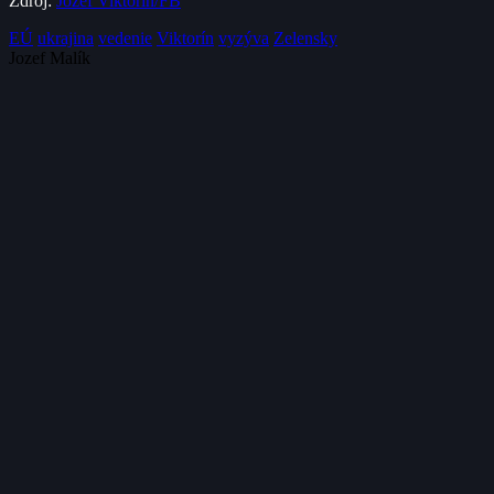
Zdroj:
Jozef Viktorín/FB
EÚ
ukrajina
vedenie
Viktorín
vyzýva
Zelensky
Jozef Malík