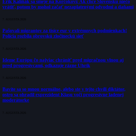
Erik Kaliňák sa smeje na Korčokovi: Ak chce Slovensku niečo
vrátiť, potom by mohol začať nezaplatenými odvodmi a daňami
7. AUGUSTA 2026
Pašovali migrantov za tisíce eur v extrémnych podmienkach!
Polícia rozbila obrovskú zločineckú sieť
7. AUGUSTA 2026
Ideme Európu čo najviac chrániť pred migračnou vlnou aj
pred progresívcami, odkazuje rázne Uhrík
7. AUGUSTA 2026
Bavíte sa so mnou normálne, alebo ste v tejto chvíli diktátor,
ostro sa ohradil exprezident Klasu voči progresívne ladenej
moderátorke
7. AUGUSTA 2026