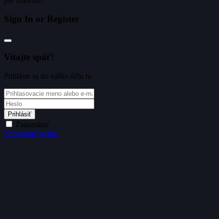
pre zrušenie.
Sign In or Register
Vitajte späť!
Prihláste sa do vášho účtu tu
Prihlásiť
Zapamätať
Zabudnuté heslo?