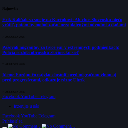
Najnovšie
Erik Kaliňák sa smeje na Korčokovi: Ak chce Slovensku niečo
vrátiť, potom by mohol začať nezaplatenými odvodmi a daňami
7. AUGUSTA 2026
Pašovali migrantov za tisíce eur v extrémnych podmienkach!
Polícia rozbila obrovskú zločineckú sieť
7. AUGUSTA 2026
Ideme Európu čo najviac chrániť pred migračnou vlnou aj
pred progresívcami, odkazuje rázne Uhrík
7. AUGUSTA 2026
Facebook
YouTube
Telegram
Inzerujte u nás
Facebook
YouTube
Telegram
Prihlásiť sa