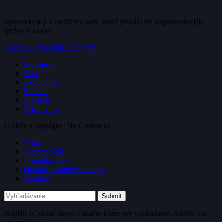
Spravodajský a mediálny web, ktorý prináša tie najpodstatnejšie
správy v kocke.
Facebook
YouTube
Telegram
Slovensko
Svet
Ekonomika
Zdravie
Lifestyle
Rozhovory
© 2026 Copyright | No Comment...
O nás
Podporte nás
Inzerujte u nás
Ochrana osobných údajov
Kontakt
Submit
Napíšte hľadané slovo a stlačte
Enter
pre vyhľadanie. Stlačte
Esc