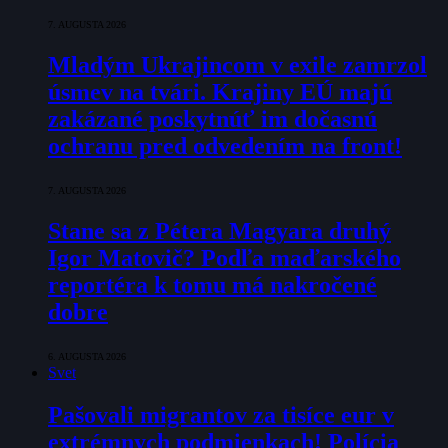
7. AUGUSTA 2026
Mladým Ukrajincom v exile zamrzol
úsmev na tvári. Krajiny EÚ majú
zakázané poskytnúť im dočasnú
ochranu pred odvedením na front!
7. AUGUSTA 2026
Stane sa z Pétera Magyara druhý
Igor Matovič? Podľa maďarského
reportéra k tomu má nakročené
dobre
6. AUGUSTA 2026
Svet
Pašovali migrantov za tisíce eur v
extrémnych podmienkach! Polícia