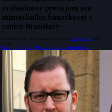
zvýhodnený prenájom pre
mimovládku Šimečkovej v
centre Bratislavy
OD
MARTIN NEČAS
13. MÁJA 2026
ZMENENÉ:
13. MÁJA 2026
NEKOMENTOVANÉ
2 MINÚT
ČÍTANIA
Facebook
Telegram
WhatsApp
Twitter
LinkedIn
E-mail