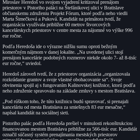
Miroslav Heredoš vo svojom vyjadrení kritizoval prenájom
priestorov v Pistoriho paláci na Štefánikovej ulici v Bratislave
občianskemu združeniu Projekt Fórum, ktoré podľa neho viedli
Marta Šimečková a Puková. Kandidát na primátora tvrdí, že
organizácia využívala približne 60 metrov štvorcových
kancelárskych priestorov v centre mesta za nájomné vo výške 996
eur ročne.
Podľa Heredoša ide o výrazne nižšiu sumu oproti bežným
komerčným nájmom v danej lokalite. „Na uvedenej ulici stojí
prenájom kancelárie podobných rozmerov niekde okolo 7- až 8-tisíc
eur ročne,“ uviedol.
Heredoš zároveň tvrdí, že z priestorov organizácia „organizovala
rozkrádanie grantov a svoje vlastné obohacovanie sa“. Svoje
obvinenia spojil aj s fungovaním Kalinovskej knižnice, ktorú podľa
neho združenie spravovalo na základe zmluvy s mestom Bratislava.
„Pod rúškom toho, že túto knižnicu budú spravovať, si prenajali
kanceláriu od mesta Bratislava za smiešnych 83 eur mesačne,“
napísal kandidát na sociálnej sieti.
Pistoriho palác podľa Heredoša prešiel v minulosti rekonštrukciou
financovanou mestom Bratislava približne za 566-tisíc eur. Kandidát
označil súčasný systém prenajímania mestských priestorov