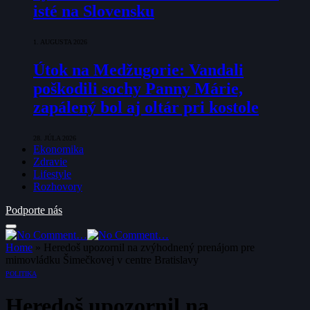
isté na Slovensku
1. AUGUSTA 2026
Útok na Medžugorie: Vandali
poškodili sochy Panny Márie,
zapálený bol aj oltár pri kostole
28. JÚLA 2026
Ekonomika
Zdravie
Lifestyle
Rozhovory
Podporte nás
Home
»
Heredoš upozornil na zvýhodnený prenájom pre
mimovládku Šimečkovej v centre Bratislavy
POLITIKA
Heredoš upozornil na