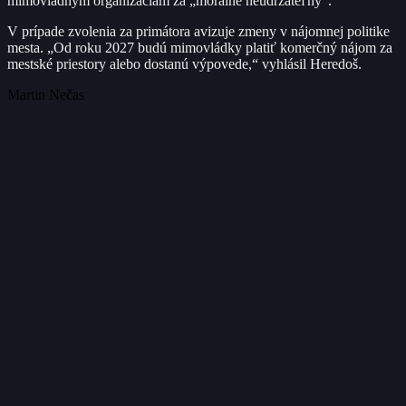
mimovládnym organizáciám za „morálne neudržateľný“.
V prípade zvolenia za primátora avizuje zmeny v nájomnej politike
mesta. „Od roku 2027 budú mimovládky platiť komerčný nájom za
mestské priestory alebo dostanú výpovede,“ vyhlásil Heredoš.
Martin Nečas