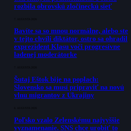
rozbila obrovskú zločineckú sieť
7. AUGUSTA 2026
Bavíte sa so mnou normálne, alebo ste
v tejto chvíli diktátor, ostro sa ohradil
exprezident Klasu voči progresívne
ladenej moderátorke
7. AUGUSTA 2026
Šutaj Eštok bije na poplach:
Slovensko sa musí pripraviť na novú
vlnu migrantov z Ukrajiny
6. AUGUSTA 2026
Poľsko vzalo Zelenskému najvyššie
vyznamenanie. SNS chce urobiť to