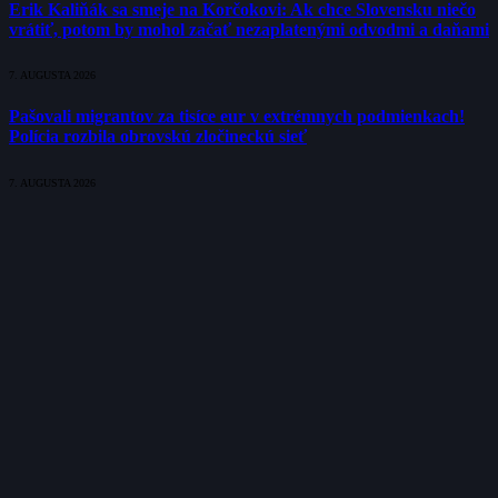
Erik Kaliňák sa smeje na Korčokovi: Ak chce Slovensku niečo
vrátiť, potom by mohol začať nezaplatenými odvodmi a daňami
7. AUGUSTA 2026
Pašovali migrantov za tisíce eur v extrémnych podmienkach!
Polícia rozbila obrovskú zločineckú sieť
7. AUGUSTA 2026