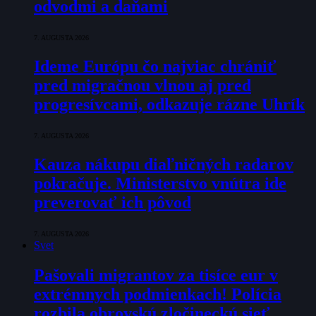
odvodmi a daňami
7. AUGUSTA 2026
Ideme Európu čo najviac chrániť
pred migračnou vlnou aj pred
progresívcami, odkazuje rázne Uhrík
7. AUGUSTA 2026
Kauza nákupu diaľničných radarov
pokračuje. Ministerstvo vnútra ide
preverovať ich pôvod
7. AUGUSTA 2026
Svet
Pašovali migrantov za tisíce eur v
extrémnych podmienkach! Polícia
rozbila obrovskú zločineckú sieť