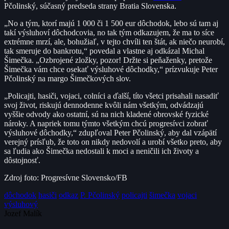
Pčolinský, súčasný predseda strany Bratia Slovenska.
„No a tým, ktorí majú 1 000 či 1 500 eur dôchodok, lebo sú tam aj
takí výsluhoví dôchodcovia, no tak tým odkazujem, že ma to síce
extrémne mrzí, ale, bohužiaľ, v tejto chvíli ten štát, ak niečo neurobí,
tak smeruje do bankrotu,“ povedal a vlastne aj odkázal Michal
Šimečka. „Ozbrojené zložky, pozor! Držte si peňaženky, pretože
Šimečka vám chce osekať výsluhové dôchodky,“ prízvukuje Peter
Pčolinský na margo Šimečkových slov.
„Policajti, hasiči, vojaci, colníci a ďalší, títo všetci prisahali nasadiť
svoj život, riskujú dennodenne kvôli nám všetkým, odvádzajú
vyššie odvody ako ostatní, sú na nich kladené obrovské fyzické
nároky. A napriek tomu týmto všetkým chcú progresívci zobrať
výsluhové dôchodky,“ zdupľoval Peter Pčolinský, aby dal vzápätí
verejný prísľub, že toto on nikdy nedovolí a urobí všetko preto, aby
sa ľudia ako Šimečka nedostali k moci a neničili ich životy a
dôstojnosť.
Zdroj foto: Progresívne Slovensko/FB
dôchodok
hasiči
odkaz
P. Pčolinský
policajti
šimečka
vojaci
výsluhový
Jozef Malík