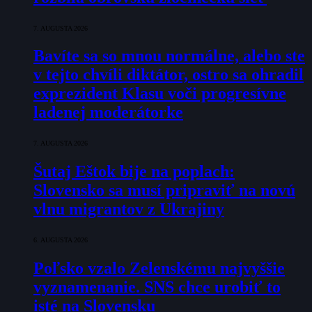
7. AUGUSTA 2026
Bavíte sa so mnou normálne, alebo ste
v tejto chvíli diktátor, ostro sa ohradil
exprezident Klasu voči progresívne
ladenej moderátorke
7. AUGUSTA 2026
Šutaj Eštok bije na poplach:
Slovensko sa musí pripraviť na novú
vlnu migrantov z Ukrajiny
6. AUGUSTA 2026
Poľsko vzalo Zelenskému najvyššie
vyznamenanie. SNS chce urobiť to
isté na Slovensku