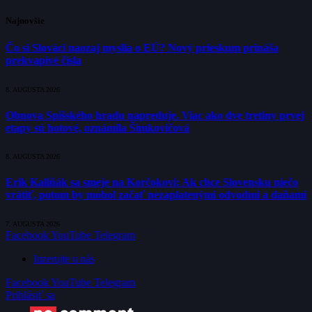
Najnovšie
Čo si Slováci naozaj myslia o EÚ? Nový prieskum prináša
prekvapivé čísla
8. AUGUSTA 2026
Obnova Spišského hradu napreduje. Viac ako dve tretiny prvej
etapy sú hotové, oznámila Šimkovičová
8. AUGUSTA 2026
Erik Kaliňák sa smeje na Korčokovi: Ak chce Slovensku niečo
vrátiť, potom by mohol začať nezaplatenými odvodmi a daňami
7. AUGUSTA 2026
Facebook
YouTube
Telegram
Inzerujte u nás
Facebook
YouTube
Telegram
Prihlásiť sa