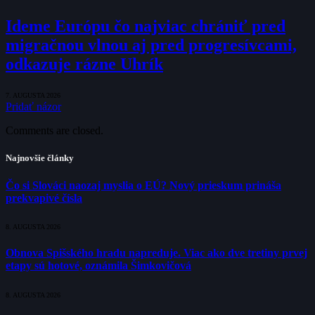
Ideme Európu čo najviac chrániť pred
migračnou vlnou aj pred progresívcami,
odkazuje rázne Uhrík
7. AUGUSTA 2026
Pridať názor
Comments are closed.
Najnovšie články
Čo si Slováci naozaj myslia o EÚ? Nový prieskum prináša
prekvapivé čísla
8. AUGUSTA 2026
Obnova Spišského hradu napreduje. Viac ako dve tretiny prvej
etapy sú hotové, oznámila Šimkovičová
8. AUGUSTA 2026