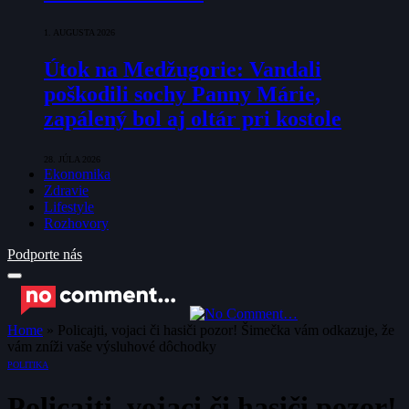
1. AUGUSTA 2026
Útok na Medžugorie: Vandali
poškodili sochy Panny Márie,
zapálený bol aj oltár pri kostole
28. JÚLA 2026
Ekonomika
Zdravie
Lifestyle
Rozhovory
Podporte nás
Home
»
Policajti, vojaci či hasiči pozor! Šimečka vám odkazuje, že
vám zníži vaše výsluhové dôchodky
POLITIKA
Policajti, vojaci či hasiči pozor!