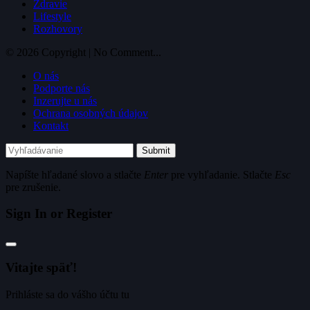
Zdravie
Lifestyle
Rozhovory
© 2026 Copyright | No Comment...
O nás
Podporte nás
Inzerujte u nás
Ochrana osobných údajov
Kontakt
Submit
Napíšte hľadané slovo a stlačte
Enter
pre vyhľadanie. Stlačte
Esc
pre zrušenie.
Sign In or Register
Vitajte späť!
Prihláste sa do vášho účtu tu