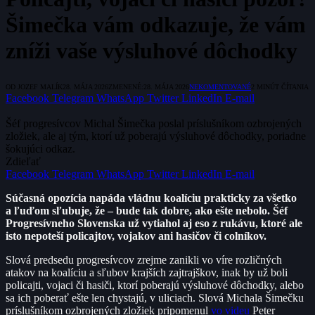
Šimečka vám odkazuje, že vám
zníži vaše výsluhové dôchodky
OD
JOZEF MALÍK
28. MÁJA 2026
ZMENENÉ:
28. MÁJA 2026
NEKOMENTOVANÉ
2 MINÚT ČÍTANIA
Facebook
Telegram
WhatsApp
Twitter
LinkedIn
E-mail
Šéf progresívcov Michal Šimečka poslal príslušníkom ozbrojených
zložiek, ale aj tým, ktorí už poberajú výsluhové dôchodky, poriadne
šokujúci odkaz.
Zdieľať
Facebook
Telegram
WhatsApp
Twitter
LinkedIn
E-mail
Súčasná opozícia napáda vládnu koalíciu prakticky za všetko
a ľuďom sľubuje, že – bude tak dobre, ako ešte nebolo. Šéf
Progresívneho Slovenska už vytiahol aj eso z rukávu, ktoré ale
isto nepoteší policajtov, vojakov ani hasičov či colníkov.
Slová predsedu progresívcov zrejme zanikli vo víre rozličných
atakov na koalíciu a sľubov krajších zajtrajškov, inak by už boli
policajti, vojaci či hasiči, ktorí poberajú výsluhové dôchodky, alebo
sa ich poberať ešte len chystajú, v uliciach. Slová Michala Šimečku
príslušníkom ozbrojených zložiek pripomenul
vo videu
Peter