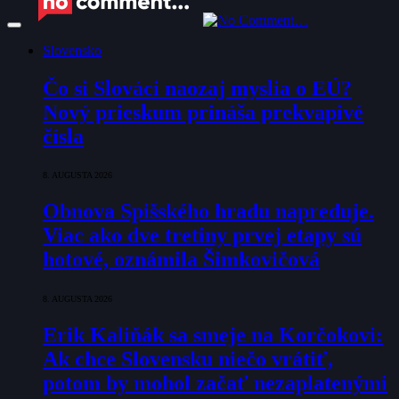
Slovensko
Čo si Slováci naozaj myslia o EÚ?
Nový prieskum prináša prekvapivé
čísla
8. AUGUSTA 2026
Obnova Spišského hradu napreduje.
Viac ako dve tretiny prvej etapy sú
hotové, oznámila Šimkovičová
8. AUGUSTA 2026
Erik Kaliňák sa smeje na Korčokovi:
Ak chce Slovensku niečo vrátiť,
potom by mohol začať nezaplatenými