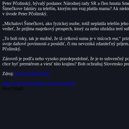
Peter Pčolinský, bývalý poslanec Národnej rady SR a člen hnutia Sme
Šimečkove faktúry za telefón, ktorým mu vraj platila mama? Ak niek
v úvode Peter Pčolinský.
„Michalovi Šimečkovi, ako fyzickej osobe, totiž neplatila telefón je
vedieť, že prijíma majetkový prospech, ktorý za neho uhrádza tretí sub
„To boli roky, tak je možné, že tá celková suma je v tisícoch eur,“
svoje daňové povinnosti a posúdiť, či mu nevzniká zdaniteľný príjem.
Pčolinský.
Zároveň je podľa neho vysoko pravdepodobné, že je to subvenčný po
chce byť premiérom a viesť túto krajinu? Boh ochraňuj Slovensko pre
Zdroj:
Peter Pčolinský/FB
daňový
Peter Pčolinský
podvod
šimečka
Jozef Malík