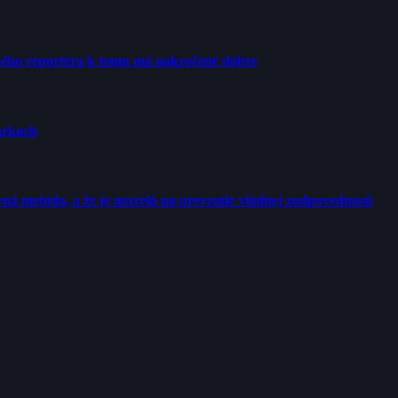
ého reportéra k tomu má nakročené dobre
arkoch
ná metóda, a že je nezrelá na prevzatie vládnej zodpovednosti