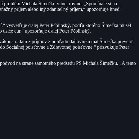
dí problém Michala Šimečku v inej rovine. „Spomínate si na
eňažný príjem alebo iný zdaniteľný príjem,“ upozorňuje hneď
ní,“ vysvetľuje ďalej Peter Pčolinský, podľa ktorého Šimečka musel
o tisíce eur,“ upozorňuje ďalej Peter Pčolinský.
a zákona o dani z príjmov z pohľadu daňovníka mal Šimečka preveriť
 do Sociálnej poisťovne a Zdravotnej poisťovne,“ prízvukuje Peter
 podvod na strane samotného predsedu PS Michala Šimečku. „A tento