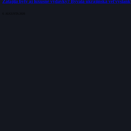
Zatajila byty aj luxusné výdavky? Bývalá ukrajinská veľvyslank
6. AUGUSTA 2026