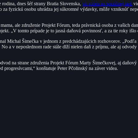
 rodina, dnes šéf strany Bratia Slovenska,
vo videu na sociálnej sieti
vi
to za fyzickú osobu uhrádza jej súkromné výdavky, môže vzniknúť nep
ho mama, ale združenie Projekt Fórum, teda právnická osoba z vašich da
jekt. „V tomto prípade je to jasná daňová povinnosť, a za tie roky išlo 
 priznal Michal Šimečka v jednom z predchádzajúcich rozhovorov. „Podľ
 No a v neposlednom rade stále dlží nielen daň z príjmu, ale aj odvody
dvod na strane združenia Projekt Fórum Marty Šimečkovej, aj daňový
d progresívcami,“ konštatuje Peter Pčolinský na záver videa.