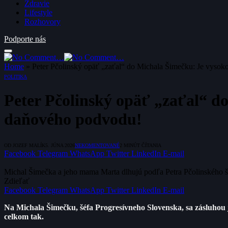
Zdravie
Lifestyle
Rozhovory
Podporte nás
Home
»
Peter Pčolinský opäť „zaťal“ do Michala Šimečku: Je vysok
POLITIKA
Peter Pčolinský opäť „zaťal“ d
daňového podvodu!
OD
JOZEF MALÍK
5. JÚNA 2026
NEKOMENTOVANÉ
2 MINÚT ČÍTANIA
Facebook
Telegram
WhatsApp
Twitter
LinkedIn
E-mail
Michal Šimečka a jeho mama Marta dlhujú podľa Petra Pčolinského št
Zdieľať
Facebook
Telegram
WhatsApp
Twitter
LinkedIn
E-mail
Na Michala Šimečku, šéfa Progresívneho Slovenska, sa zásluhou je
celkom tak.