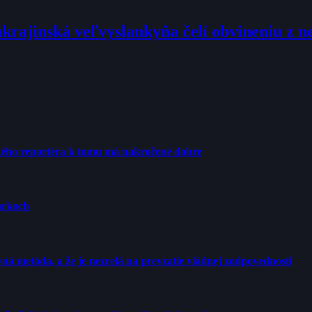
ukrajinská veľvyslankyňa čelí obvineniu z 
ého reportéra k tomu má nakročené dobre
arkoch
ná metóda, a že je nezrelá na prevzatie vládnej zodpovednosti