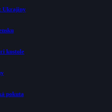
z Ukrajiny
vensku
ri kostole
ny
ká pokuta