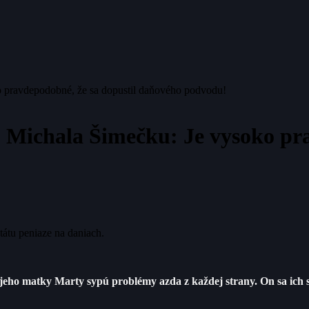
o pravdepodobné, že sa dopustil daňového podvodu!
o Michala Šimečku: Je vysoko pra
átu peniaze na daniach.
ho matky Marty sypú problémy azda z každej strany. On sa ich síce 