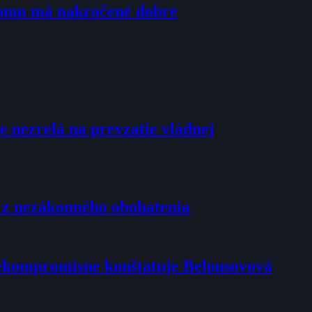
tomu má nakročené dobre
e nezrelá na prevzatie vládnej
u z nezákonného obohatenia
 nekompromisne konštatuje Belousovová