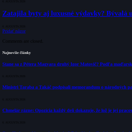
6. AUGUSTA 2026
Zatajila byty aj luxusné výdavky? Bývalá 
6. AUGUSTA 2026
Pridať názor
Comments are closed.
Najnovšie články
Stane sa z Pétera Magyara druhý Igor Matovič? Podľa maďarsk
6. AUGUSTA 2026
Ministri Taraba a Takáč podpísali memorandum o národných p
6. AUGUSTA 2026
Chmelár rázne: Opozícia každý deň dokazuje, že lož je jej pracov
6. AUGUSTA 2026