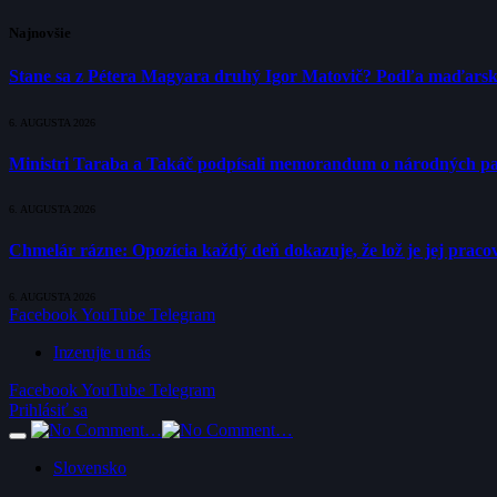
Najnovšie
Stane sa z Pétera Magyara druhý Igor Matovič? Podľa maďarsk
6. AUGUSTA 2026
Ministri Taraba a Takáč podpísali memorandum o národných p
6. AUGUSTA 2026
Chmelár rázne: Opozícia každý deň dokazuje, že lož je jej pracov
6. AUGUSTA 2026
Facebook
YouTube
Telegram
Inzerujte u nás
Facebook
YouTube
Telegram
Prihlásiť sa
Slovensko