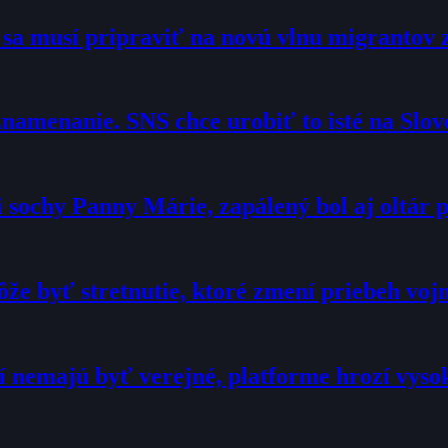
o sa musí pripraviť na novú vlnu migrantov 
namenanie. SNS chce urobiť to isté na Slo
sochy Panny Márie, zapálený bol aj oltár p
že byť stretnutie, ktoré zmení priebeh voj
í nemajú byť verejné, platforme hrozí vyso