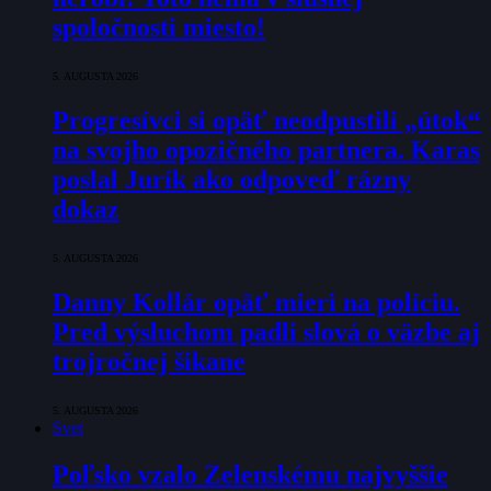
spoločnosti miesto!
5. AUGUSTA 2026
Progresívci si opäť neodpustili „útok“
na svojho opozičného partnera. Karas
poslal Jurík ako odpoveď rázny
dokaz
5. AUGUSTA 2026
Danny Kollár opäť mieri na políciu.
Pred výsluchom padli slová o väzbe aj
trojročnej šikane
5. AUGUSTA 2026
Svet
Poľsko vzalo Zelenskému najvyššie