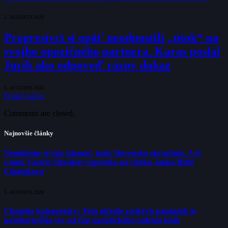
5. AUGUSTA 2026
Progresívci si opäť neodpustili „útok“ na
svojho opozičného partnera. Karas poslal
Jurík ako odpoveď rázny dokaz
5. AUGUSTA 2026
Pridať názor
Comments are closed.
Najnovšie články
Nemôžeme si viac klamať, inak Slovensko skrachuje. A ty
s ním! Varuje Slovákov expertka na všetko Janka Bittó
Cigániková
5. AUGUSTA 2026
Chmelár kategoricky: Toto ničenie ruských pamiatok je
najohavnejšia vec od čias nacistického pálenia kníh