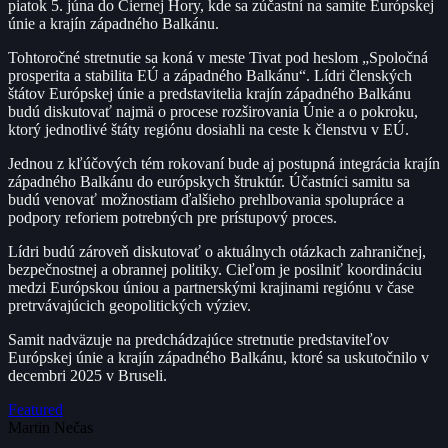
piatok 5. júna do Čiernej Hory, kde sa zúčastní na samite Európskej
únie a krajín západného Balkánu.
Tohtoročné stretnutie sa koná v meste Tivat pod heslom „Spoločná
prosperita a stabilita EÚ a západného Balkánu“. Lídri členských
štátov Európskej únie a predstavitelia krajín západného Balkánu
budú diskutovať najmä o procese rozširovania Únie a o pokroku,
ktorý jednotlivé štáty regiónu dosiahli na ceste k členstvu v EÚ.
Jednou z kľúčových tém rokovaní bude aj postupná integrácia krajín
západného Balkánu do európskych štruktúr. Účastníci samitu sa
budú venovať možnostiam ďalšieho prehlbovania spolupráce a
podpory reforiem potrebných pre prístupový proces.
Lídri budú zároveň diskutovať o aktuálnych otázkach zahraničnej,
bezpečnostnej a obrannej politiky. Cieľom je posilniť koordináciu
medzi Európskou úniou a partnerskými krajinami regiónu v čase
pretrvávajúcich geopolitických výziev.
Samit nadväzuje na predchádzajúce stretnutie predstaviteľov
Európskej únie a krajín západného Balkánu, ktoré sa uskutočnilo v
decembri 2025 v Bruseli.
Featured
Martin Nečas