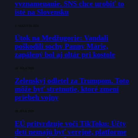
vyznamenanie. SNS chce urobiť to
isté na Slovensku
1. AUGUSTA 2026
Útok na Medžugorie: Vandali
poškodili sochy Panny Márie,
zapálený bol aj oltár pri kostole
28. JÚLA 2026
Zelenskyj odletel za Trumpom. Toto
môže byť stretnutie, ktoré zmení
priebeh vojny
28. JÚLA 2026
EÚ pritvrdzuje voči TikToku: Účty
detí nemajú byť verejné, platforme