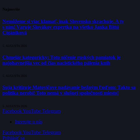
Najnovšie
Nemôžeme si viac klamať, inak Slovensko skrachuje. A ty
s ním! Varuje Slovákov expertka na všetko Janka Bittó
Cigániková
5. AUGUSTA 2026
Chmelár kategoricky: Toto ničenie ruských pamiatok je
najohavnejšia vec od čias nacistického pálenia kníh
5. AUGUSTA 2026
Suja kritizuje Matovičove nadávanie bežným ľuďom: Takto sa
politika nerobí! Toto nemá v slušnej spoločnosti miesto!
5. AUGUSTA 2026
Facebook
YouTube
Telegram
Inzerujte u nás
Facebook
YouTube
Telegram
Prihlásiť sa