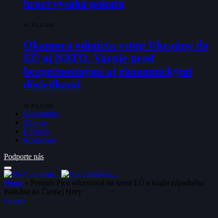
hrozí vysoká pokuta
24. JÚLA 2026
Okamura odmieta vstup Ukrajiny do
EÚ aj NATO. Varuje pred
bezpečnostnými aj ekonomickými
dôsledkami
24. JÚLA 2026
Ekonomika
Zdravie
Lifestyle
Rozhovory
Podporte nás
Home
»
Premiér Fico odcestoval na samit EÚ a krajín západného
Balkánu do Čiernej Hory
POLITIKA