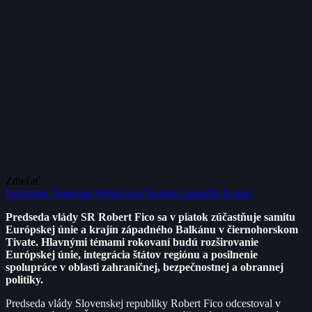
Zdieľať
Facebook
Telegram
WhatsApp
Twitter
LinkedIn
E-mail
Predseda vlády SR Robert Fico sa v piatok zúčastňuje samitu
Európskej únie a krajín západného Balkánu v čiernohorskom
Tivate. Hlavnými témami rokovaní budú rozširovanie
Európskej únie, integrácia štátov regiónu a posilnenie
spolupráce v oblasti zahraničnej, bezpečnostnej a obrannej
politiky.
Predseda vlády Slovenskej republiky Robert Fico odcestoval v