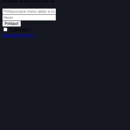
Prihláste sa do vášho účtu tu
Prihlásiť
Zapamätať
Zabudnuté heslo?