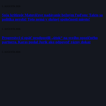
5. AUGUSTA 2026
Suja kritizuje Matovičove nadávanie bežným ľuďom: Takto sa
politika nerobí! Toto nemá v slušnej spoločnosti miesto!
5. AUGUSTA 2026
Progresívci si opäť neodpustili „útok“ na svojho opozičného
partnera. Karas poslal Jurík ako odpoveď rázny dokaz
5. AUGUSTA 2026