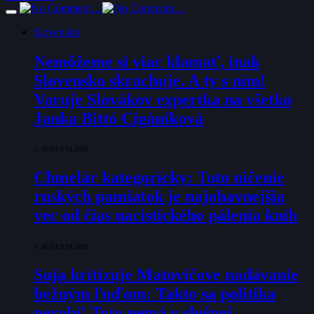
Slovensko
Nemôžeme si viac klamať, inak
Slovensko skrachuje. A ty s ním!
Varuje Slovákov expertka na všetko
Janka Bittó Cigániková
5. AUGUSTA 2026
Chmelár kategoricky: Toto ničenie
ruských pamiatok je najohavnejšia
vec od čias nacistického pálenia kníh
5. AUGUSTA 2026
Suja kritizuje Matovičove nadávanie
bežným ľuďom: Takto sa politika
nerobí! Toto nemá v slušnej