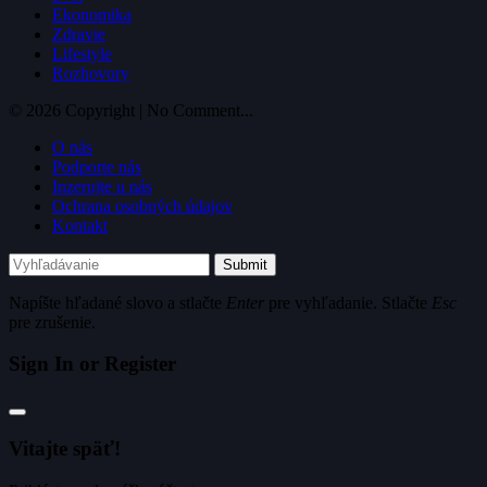
Ekonomika
Zdravie
Lifestyle
Rozhovory
© 2026 Copyright | No Comment...
O nás
Podporte nás
Inzerujte u nás
Ochrana osobných údajov
Kontakt
Submit
Napíšte hľadané slovo a stlačte
Enter
pre vyhľadanie. Stlačte
Esc
pre zrušenie.
Sign In or Register
Vitajte späť!