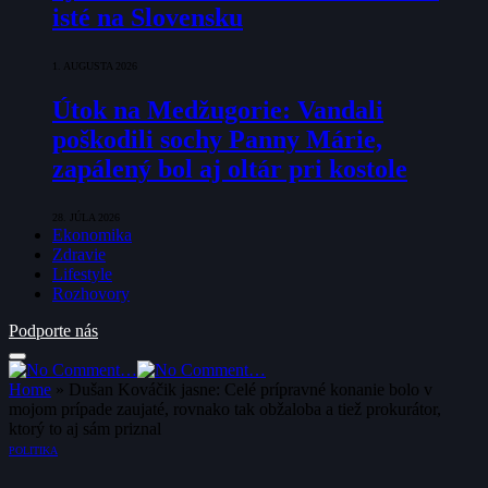
isté na Slovensku
1. AUGUSTA 2026
Útok na Medžugorie: Vandali
poškodili sochy Panny Márie,
zapálený bol aj oltár pri kostole
28. JÚLA 2026
Ekonomika
Zdravie
Lifestyle
Rozhovory
Podporte nás
Home
»
Dušan Kováčik jasne: Celé prípravné konanie bolo v
mojom prípade zaujaté, rovnako tak obžaloba a tiež prokurátor,
ktorý to aj sám priznal
POLITIKA