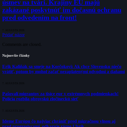
úsmev na tvári. Krajiny EÚ majú
zakázané poskytnúť im dočasnú ochranu
pred odvedením na front!
7. AUGUSTA 2026
Pridať názor
Comments are closed.
Najnovšie články
Erik Kaliňák sa smeje na Korčokovi: Ak chce Slovensku niečo
vrátiť, potom by mohol začať nezaplatenými odvodmi a daňami
7. AUGUSTA 2026
Pašovali migrantov za tisíce eur v extrémnych podmienkach!
Polícia rozbila obrovskú zločineckú sieť
7. AUGUSTA 2026
Ideme Európu čo najviac chrániť pred migračnou vlnou aj
pred progresívcami, odkazuje rázne Uhrík