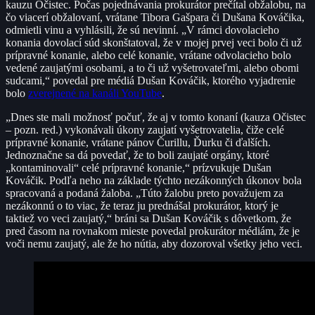
kauzu Očistec. Počas pojednávania prokurátor prečítal obžalobu, na
čo viacerí obžalovaní, vrátane Tibora Gašpara či Dušana Kováčika,
odmietli vinu a vyhlásili, že sú nevinní. „V rámci dovolacieho
konania dovolací súd skonštatoval, že v mojej prvej veci bolo či už
prípravné konanie, alebo celé konanie, vrátane odvolacieho bolo
vedené zaujatými osobami, a to či už vyšetrovateľmi, alebo obomi
sudcami,“ povedal pre médiá Dušan Kováčik, ktorého vyjadrenie
bolo
zverejnené na kanáli YouTube
.
„Dnes ste mali možnosť počuť, že aj v tomto konaní (kauza Očistec
– pozn. red.) vykonávali úkony zaujatí vyšetrovatelia, čiže celé
prípravné konanie, vrátane pánov Čurillu, Ďurku či ďalších.
Jednoznačne sa dá povedať, že to boli zaujaté orgány, ktoré
„kontaminovali“ celé prípravné konanie,“ prízvukuje Dušan
Kováčik. Podľa neho na základe týchto nezákonných úkonov bola
spracovaná a podaná žaloba. „Túto žalobu preto považujem za
nezákonnú o to viac, že teraz ju prednášal prokurátor, ktorý je
taktiež vo veci zaujatý,“ bráni sa Dušan Kováčik s dôvetkom, že
pred časom na rovnakom mieste povedal prokurátor médiám, že je
voči nemu zaujatý, ale že ho nútia, aby dozoroval všetky jeho veci.