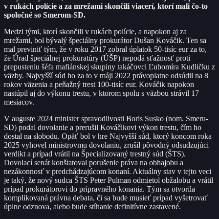
v rukách polície a za mrežami skončili viacerí, ktorí mali čo-to
spoločné so Smerom-SD.
Medzi tými, ktorí skončili v rukách polície, a napokon aj za
mrežami, bol bývalý špeciálny prokurátor Dušan Kováčik. Ten sa
mal previniť tým, že v roku 2017 zobral úplatok 50-tisíc eur za to,
že Úrad špeciálnej prokuratúry (ÚŠP) nepodá sťažnosť proti
prepusteniu šéfa mafiánskej skupiny takáčovci Ľubomíra Kudličku z
väzby. Najvyšší súd ho za to v máji 2022 právoplatne odsúdil na 8
rokov väzenia a peňažný trest 100-tisíc eur. Kováčik napokon
nastúpil aj do výkonu trestu, v ktorom spolu s väzbou strávil 17
mesiacov.
V auguste 2024 minister spravodlivosti Boris Susko (nom. Smeru-
SD) podal dovolanie a prerušil Kováčikovi výkon trestu, čím ho
dostal na slobodu. Opäť bol v hre Najvyšší súd, ktorý koncom roka
2025 vyhovel ministrovmu dovolaniu, zrušil pôvodný odsudzujúci
verdikt a prípad vrátil na Špecializovaný trestný súd (ŠTS).
Dovolací senát konštatoval porušenie práva na obhajobu a
nezákonnosť v predchádzajúcom konaní. Aktuálny stav v tejto veci
je taký, že nový sudca ŠTS Peter Pulman odmietol obžalobu a vrátil
prípad prokurátorovi do prípravného konania. Tým sa otvorila
komplikovaná právna debata, či sa bude musieť prípad vyšetrovať
úplne odznova, alebo bude stíhanie definitívne zastavené.