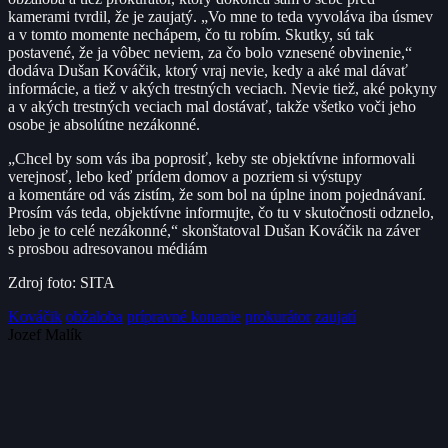
kamerami tvrdil, že je zaujatý. „Vo mne to teda vyvoláva iba úsmev
a v tomto momente nechápem, čo tu robím. Skutky, sú tak
postavené, že ja vôbec neviem, za čo bolo vznesené obvinenie,“
dodáva Dušan Kováčik, ktorý vraj nevie, kedy a aké mal dávať
informácie, a tiež v akých trestných veciach. Nevie tiež, aké pokyny
a v akých trestných veciach mal dostávať, takže všetko voči jeho
osobe je absolútne nezákonné.
„Chcel by som vás iba poprosiť, keby ste objektívne informovali
verejnosť, lebo keď prídem domov a pozriem si výstupy
a komentáre od vás zistím, že som bol na úplne inom pojednávaní.
Prosím vás teda, objektívne informujte, čo tu v skutočnosti odznelo,
lebo je to celé nezákonné,“ skonštatoval Dušan Kováčik na záver
s prosbou adresovanou médiám
Zdroj foto: SITA
Kováčik
obžaloba
prípravné konanie
prokurátor
zaujatí
Jozef Malík