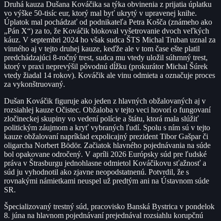
Druhá kauza Dušana Kováčika sa týka obvinenia z prijatia úplatku
vo výške 50-tisíc eur, ktorý mal byť ukrytý v upravenej knihe.
Úplatok mal pochádzať od podnikateľa Petra Košča (známeho ako
„Pán X“) za to, že Kováčik blokoval vyšetrovanie dvoch veľkých
káuz. V septembri 2024 ho však sudca ŠTS Michal Truban uznal za
vinného aj v tejto druhej kauze, keďže ale v tom čase ešte platil
predchádzajúci 8-ročný trest, sudca mu vtedy uložil súhrnný trest,
ktorý v praxi neprevýšil pôvodnú dĺžku (prokurátor Michal Šúrek
vtedy žiadal 14 rokov). Kováčik ale vinu odmieta a označuje proces
za vykonštruovaný.
Dušan Kováčik figuruje ako jeden z hlavných obžalovaných aj v
rozsiahlej kauze Očistec. Obžaloba v tejto veci hovorí o fungovaní
zločineckej skupiny vo vedení polície a štátu, ktorá mala slúžiť
politickým záujmom a kryť vybraných ľudí. Spolu s ním sú v tejto
kauze obžalovaní napríklad expolicajný prezident Tibor Gašpar či
oligarcha Norbert Bödör. Začiatok hlavného pojednávania na súde
bol opakovane odročený. V apríli 2026 Európsky súd pre ľudské
práva v Štrasburgu jednohlasne odmietol Kováčikovu sťažnosť a
súd ju vyhodnotil ako zjavne neopodstatnenú. Potvrdil, že s
rovnakými námietkami neuspel už predtým ani na Ústavnom súde
SR.
Špecializovaný trestný súd, pracovisko Banská Bystrica v pondelok
8. júna na hlavnom pojednávaní prejednával rozsiahlu korupčnú