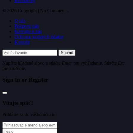
Rozhovory
© 2026 Copyright | No Comment...
O nás
Podporte nás
Inzerujte u nás
Ochrana osobných údajov
Kontakt
Submit
Napíšte hľadané slovo a stlačte
Enter
pre vyhľadanie. Stlačte
Esc
pre zrušenie.
Sign In or Register
Vitajte späť!
Prihláste sa do vášho účtu tu