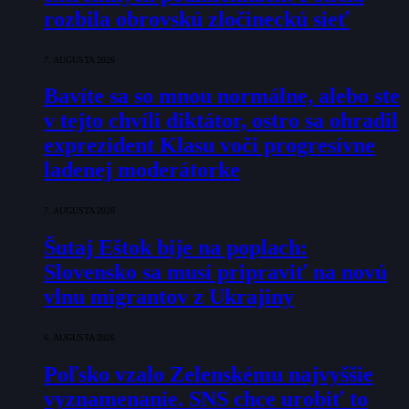
rozbila obrovskú zločineckú sieť
7. AUGUSTA 2026
Bavíte sa so mnou normálne, alebo ste
v tejto chvíli diktátor, ostro sa ohradil
exprezident Klasu voči progresívne
ladenej moderátorke
7. AUGUSTA 2026
Šutaj Eštok bije na poplach:
Slovensko sa musí pripraviť na novú
vlnu migrantov z Ukrajiny
6. AUGUSTA 2026
Poľsko vzalo Zelenskému najvyššie
vyznamenanie. SNS chce urobiť to