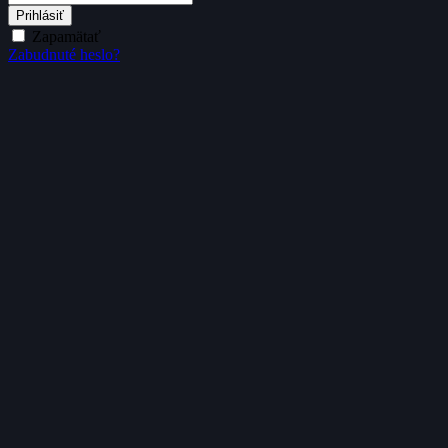
Prihlásiť
Zapamätať
Zabudnuté heslo?