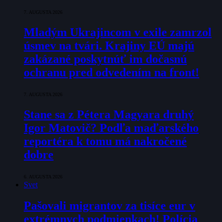
7. AUGUSTA 2026
Mladým Ukrajincom v exile zamrzol
úsmev na tvári. Krajiny EÚ majú
zakázané poskytnúť im dočasnú
ochranu pred odvedením na front!
7. AUGUSTA 2026
Stane sa z Pétera Magyara druhý
Igor Matovič? Podľa maďarského
reportéra k tomu má nakročené
dobre
6. AUGUSTA 2026
Svet
Pašovali migrantov za tisíce eur v
extrémnych podmienkach! Polícia