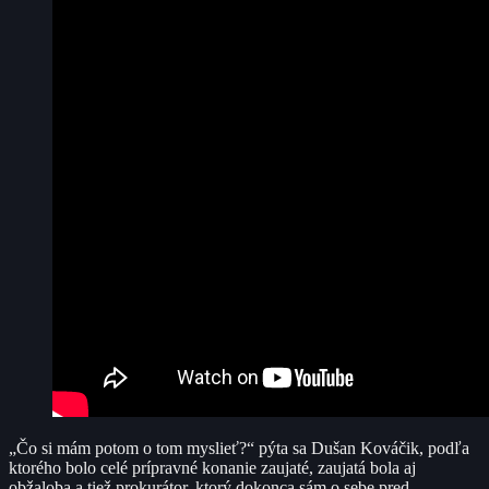
„Čo si mám potom o tom myslieť?“ pýta sa Dušan Kováčik, podľa
ktorého bolo celé prípravné konanie zaujaté, zaujatá bola aj
obžaloba a tiež prokurátor, ktorý dokonca sám o sebe pred