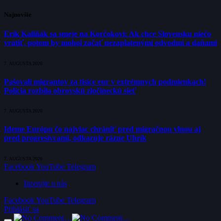
Najnovšie
Erik Kaliňák sa smeje na Korčokovi: Ak chce Slovensku niečo
vrátiť, potom by mohol začať nezaplatenými odvodmi a daňami
7. AUGUSTA 2026
Pašovali migrantov za tisíce eur v extrémnych podmienkach!
Polícia rozbila obrovskú zločineckú sieť
7. AUGUSTA 2026
Ideme Európu čo najviac chrániť pred migračnou vlnou aj
pred progresívcami, odkazuje rázne Uhrík
7. AUGUSTA 2026
Facebook
YouTube
Telegram
Inzerujte u nás
Facebook
YouTube
Telegram
Prihlásiť sa