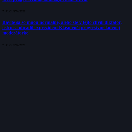
7. AUGUSTA 2026
Bavíte sa so mnou normálne, alebo ste v tejto chvíli diktátor,
ostro sa ohradil exprezident Klasu voči progresívne ladenej
moderátorke
7. AUGUSTA 2026