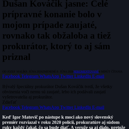
Dušan Kováčik jasne: Celé
prípravné konanie bolo v
mojom prípade zaujaté,
rovnako tak obžaloba a tiež
prokurátor, ktorý to aj sám
priznal
OD
JOZEF MALÍK
9. JÚNA 2026
ZMENENÉ:
9. JÚNA 2026
NEKOMENTOVANÉ
4 MINÚT ČÍTANIA
Facebook
Telegram
WhatsApp
Twitter
LinkedIn
E-mail
Bývalý špeciálny prokurátor Dušan Kováčik tvrdí, že všetky
obvinenia voči nemu sú zaujaté, lebo ich podávali zaujatí
vyšetrovatelia aj prokurátor.
Zdieľať
Facebook
Telegram
WhatsApp
Twitter
LinkedIn
E-mail
Keď Igor Matovič po nástupe k moci ako nový slovenský
premiér rozviazal v roku 2020 polícii, prokuratúre aj súdom
ruky každý čakal, čo sa bude diať. A veruže sa aj dialo, pretože