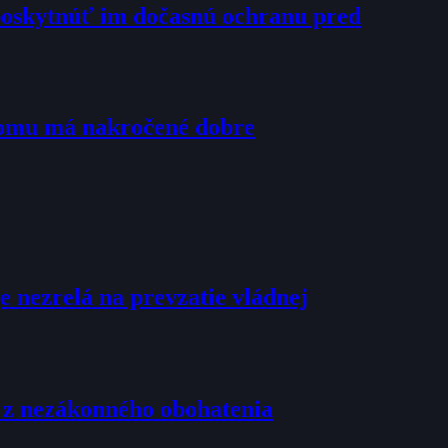
poskytnúť im dočasnú ochranu pred
tomu má nakročené dobre
e nezrelá na prevzatie vládnej
u z nezákonného obohatenia