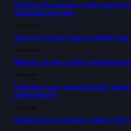
Mladým Ukrajincom v exile zamrzol ú
odvedením na front!
7. AUGUSTA 2026
Stane sa z Pétera Magyara druhý Igo
6. AUGUSTA 2026
Ministri Taraba a Takáč podpísali m
6. AUGUSTA 2026
Chmelár rázne: Opozícia každý deň doka
zodpovednosti
6. AUGUSTA 2026
Zatajila byty aj luxusné výdavky? Býv