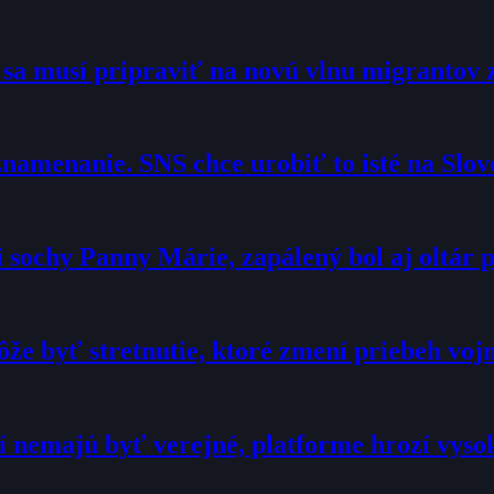
o sa musí pripraviť na novú vlnu migrantov 
namenanie. SNS chce urobiť to isté na Slo
sochy Panny Márie, zapálený bol aj oltár p
že byť stretnutie, ktoré zmení priebeh voj
í nemajú byť verejné, platforme hrozí vyso