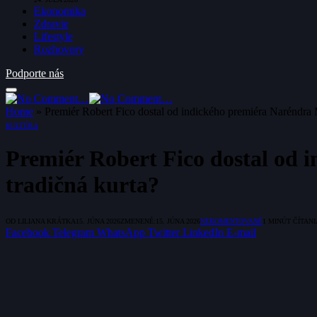
Ekonomika
Zdravie
Lifestyle
Rozhovory
Podporte nás
Home
»
Premiér Robert Fico dostal od indického premiéra Naréndra 
KULTÚRA
Premiér Robert Fico dostal od 
tradičná kurta?
OD
LILIANA KRÁTKA
15. JÚNA 2026
ZMENENÉ:
15. JÚNA 2026
NEKOMENTOVANÉ
1 MINÚT ČÍTANI
Facebook
Telegram
WhatsApp
Twitter
LinkedIn
E-mail