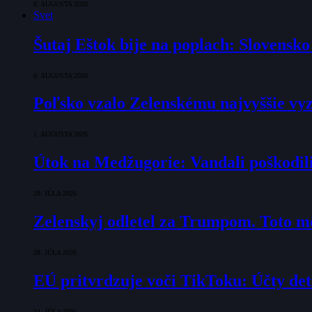
6. AUGUSTA 2026
Svet
Šutaj Eštok bije na poplach: Slovensk
6. AUGUSTA 2026
Poľsko vzalo Zelenskému najvyššie vyz
1. AUGUSTA 2026
Útok na Medžugorie: Vandali poškodili 
28. JÚLA 2026
Zelenskyj odletel za Trumpom. Toto mô
28. JÚLA 2026
EÚ pritvrdzuje voči TikToku: Účty det
24. JÚLA 2026