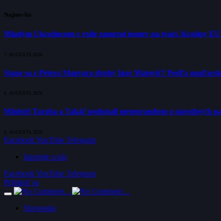
Najnovšie
Mladým Ukrajincom v exile zamrzol úsmev na tvári. Krajiny E
7. AUGUSTA 2026
Stane sa z Pétera Magyara druhý Igor Matovič? Podľa maďarsk
6. AUGUSTA 2026
Ministri Taraba a Takáč podpísali memorandum o národných p
6. AUGUSTA 2026
Facebook
YouTube
Telegram
Inzerujte u nás
Facebook
YouTube
Telegram
Prihlásiť sa
Slovensko