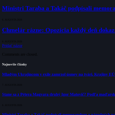
Ministri Taraba a Takáč podpísali memo
6. AUGUSTA 2026
Chmelár rázne: Opozícia každý deň dokazuje
6. AUGUSTA 2026
Pridať názor
Comments are closed.
Najnovšie články
Mladým Ukrajincom v exile zamrzol úsmev na tvári. Krajiny E
7. AUGUSTA 2026
Stane sa z Pétera Magyara druhý Igor Matovič? Podľa maďarsk
6. AUGUSTA 2026
Ministri Taraba a Takáč podpísali memorandum o národných p