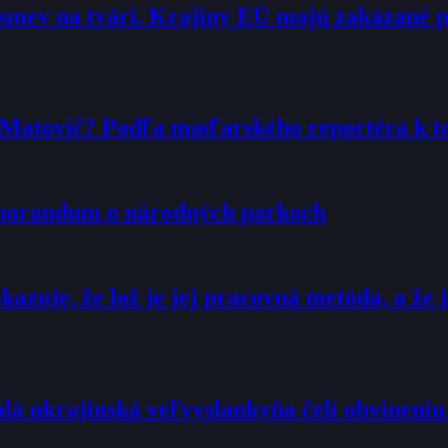
smev na tvári. Krajiny EÚ majú zakázané 
r Matovič? Podľa maďarského reportéra k 
emorandum o národných parkoch
zuje, že lož je jej pracovná metóda, a že j
alá ukrajinská veľvyslankyňa čelí obvineni