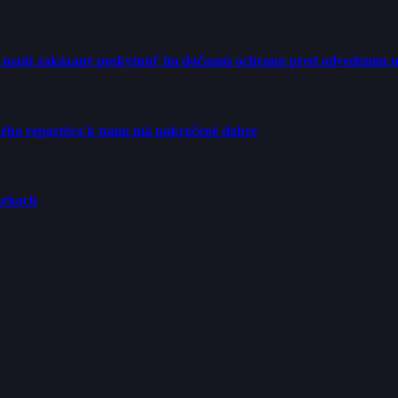
Ú majú zakázané poskytnúť im dočasnú ochranu pred odvedením n
ého reportéra k tomu má nakročené dobre
arkoch