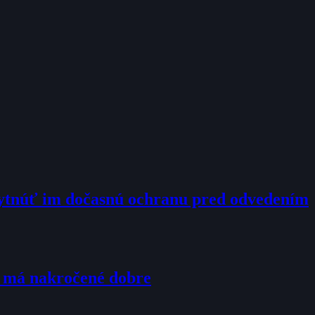
kytnúť im dočasnú ochranu pred odvedením
u má nakročené dobre