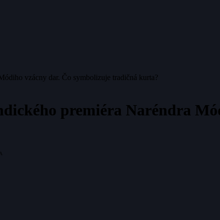
Módiho vzácny dar. Čo symbolizuje tradičná kurta?
indického premiéra Naréndra Mó
A