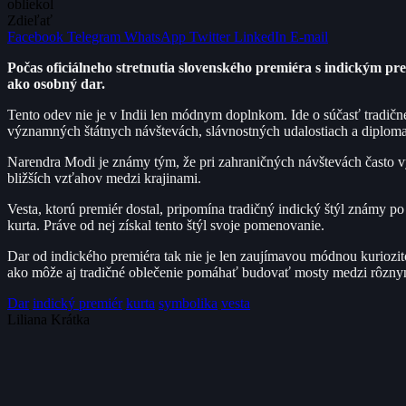
obliekol
Zdieľať
Facebook
Telegram
WhatsApp
Twitter
LinkedIn
E-mail
Počas oficiálneho stretnutia slovenského premiéra s indickým p
ako osobný dar.
Tento odev nie je v Indii len módnym doplnkom. Ide o súčasť tradičnéh
významných štátnych návštevách, slávnostných udalostiach a diplomat
Narendra Modi je známy tým, že pri zahraničných návštevách často v
bližších vzťahov medzi krajinami.
Vesta, ktorú premiér dostal, pripomína tradičný indický štýl známy p
kurta. Práve od nej získal tento štýl svoje pomenovanie.
Dar od indického premiéra tak nie je len zaujímavou módnou kuriozi
ako môže aj tradičné oblečenie pomáhať budovať mosty medzi rôznym
Dar
indický premiér
kurta
symbolika
vesta
Liliana Krátka