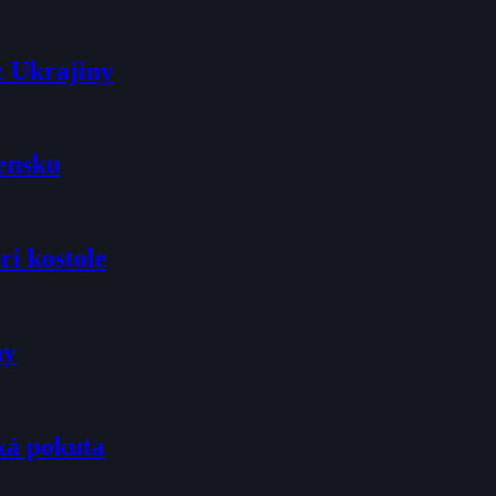
z Ukrajiny
vensku
ri kostole
ny
ká pokuta