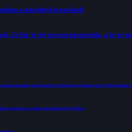
randum o národných parkoch
, že lož je jej pracovná metóda, a že je n
Ú majú zakázané poskytnúť im dočasnú ochranu pred odvedením n
ého reportéra k tomu má nakročené dobre
arkoch