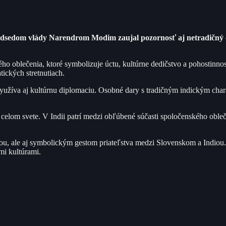
redsedom vlády Narendrom Modim zaujal pozornosť aj netradičný det
o oblečenia, ktoré symbolizuje úctu, kultúrne dedičstvo a pohostinnosť
ických stretnutiach.
yužíva aj kultúrnu diplomaciu. Osobné dary s tradičným indickým char
o celom svete. V Indii patrí medzi obľúbené súčasti spoločenského oble
tou, ale aj symbolickým gestom priateľstva medzi Slovenskom a Indiou
i kultúrami.