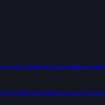
 na tvári. Krajiny EÚ majú zakázané pos
tovič? Podľa maďarského reportéra k tom