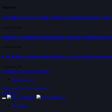
Najnovšie
Čo si Slováci naozaj myslia o EÚ? Nový prieskum prináša prekva
8. AUGUSTA 2026
Obnova Spišského hradu napreduje. Viac ako dve tretiny prvej 
8. AUGUSTA 2026
Erik Kaliňák sa smeje na Korčokovi: Ak chce Slovensku niečo v
7. AUGUSTA 2026
Facebook
YouTube
Telegram
Inzerujte u nás
Facebook
YouTube
Telegram
Prihlásiť sa
Slovensko