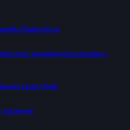
oznámila Šimkovičová
mohol začať nezaplatenými odvodmi a
dkazuje rázne Uhrík
ť ich pôvod