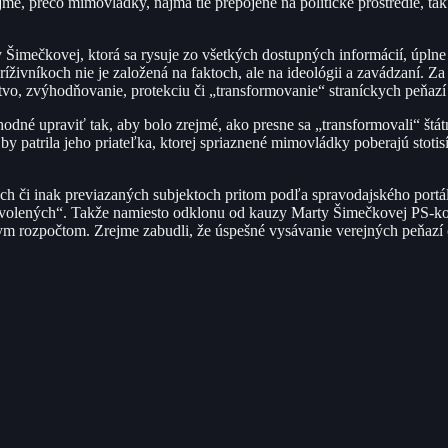
mé, prečo mimovládky, najmä tie prepojené na politické prostredie, tak
 Šimečkovej, ktorá sa rysuje zo všetkých dostupných informácií, úpln
íživníkoch nie je založená na faktoch, ale na ideológii a zavádzaní. 
tvo, zvýhodňovanie, protekciu či „transformovanie“ straníckych peňazí
odné upraviť tak, aby bolo zrejmé, ako presne sa „transformovali“ štá
by patrila jeho priateľka, ktorej spriaznené mimovládky poberajú stotis
ach či inak previazaných subjektoch pritom podľa spravodajského portá
vyvolených“. Takže namiesto odklonu od kauzy Marty Šimečkovej PS-ko
tnym rozpočtom. Zrejme zabudli, že úspešné vysávanie verejných peňaz