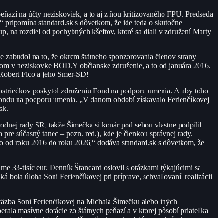
eňazí na účty neziskoviek, a to aj z ňou kritizovaného FPU. Predseda
y,“ pripomína standard.sk s dôvetkom, že ide teda o skutočne
up, na rozdiel od pochybných kšeftov, ktoré sa diali v združení Marty
jme zabudol na to, že okrem štátneho sponzorovania členov strany
ánom v neziskovke BOD.Y občianske združenie, a to od januára 2016.
i Robert Fico a jeho Smer-SD!
 prostriedkov poskytol združeniu Fond na podporu umenia. A aby toho
Fondu na podporu umenia. „V danom období získavalo Ferienčíkovej
sk.
dnej rady SR, takže Šimečka si konár pod sebou vlastne podpílil
 pre súčasný tanec – pozn. red.), kde je členkou správnej rady.
o od roku 2016 do roku 2026,“ dodáva standard.sk s dôvetkom, že
e 33-tisíc eur. Denník Štandard oslovil s otázkami týkajúcimi sa
ká bola úloha Soni Ferienčíkovej pri príprave, schvaľovaní, realizácii
á väzba Soni Ferienčíkovej na Michala Šimečku alebo iných
rala masívne dotácie zo štátnych peňazí a v ktorej pôsobí priateľka