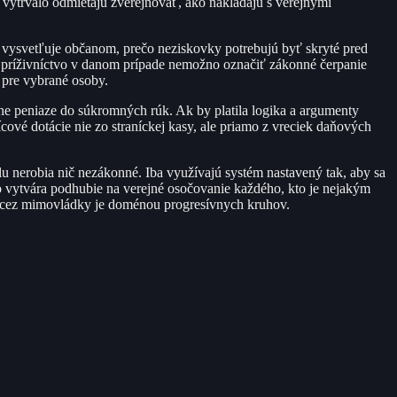
 vytrvalo odmietajú zverejňovať, ako nakladajú s verejnými
e vysvetľuje občanom, prečo neziskovky potrebujú byť skryté pred
Za príživníctvo v danom prípade nemožno označiť zákonné čerpanie
 pre vybrané osoby.
tne peniaze do súkromných rúk. Ak by platila logika a argumenty
ícové dotácie nie zo straníckej kasy, ale priamo z vreciek daňových
lu nerobia nič nezákonné. Iba využívajú systém nastavený tak, aby sa
 vytvára podhubie na verejné osočovanie každého, kto je nejakým
í cez mimovládky je doménou progresívnych kruhov.