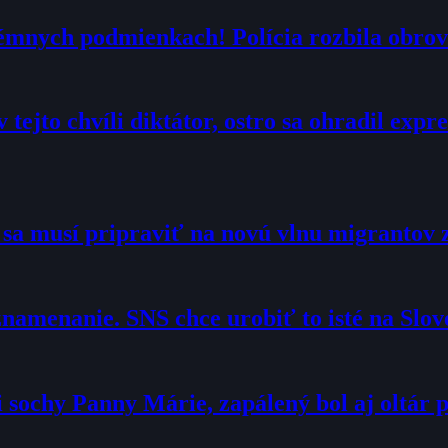
trémnych podmienkach! Polícia rozbila obrov
 tejto chvíli diktátor, ostro sa ohradil exp
o sa musí pripraviť na novú vlnu migrantov 
namenanie. SNS chce urobiť to isté na Slo
sochy Panny Márie, zapálený bol aj oltár p