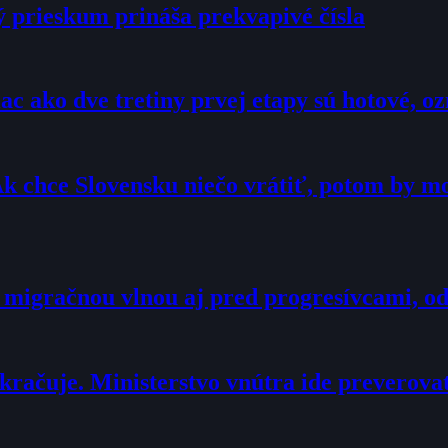
ý prieskum prináša prekvapivé čísla
c ako dve tretiny prvej etapy sú hotové, 
Ak chce Slovensku niečo vrátiť, potom by 
 migračnou vlnou aj pred progresívcami, o
račuje. Ministerstvo vnútra ide preverova