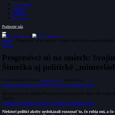
Ekonomika
Zdravie
Lifestyle
Rozhovory
Podporte nás
Home
»
Progresívci sú na smiech: Svojím správaním si sami podpílil
POLITIKA
Progresívci sú na smiech: Svojím
Šimečka aj politické „mimovlá
OD
JOZEF MALÍK
29. JÚNA 2026
NEKOMENTOVANÉ
7 MINÚT ČÍTANIA
Facebook
Telegram
WhatsApp
Twitter
LinkedIn
E-mail
Šér progresívcov Michal Šimečka chcel znemožniť Smer-SD, lenže ublíž
Zdieľať
Facebook
Telegram
WhatsApp
Twitter
LinkedIn
E-mail
Niektorí politici akoby nedokázali rozoznať to, čo robia oni, a č