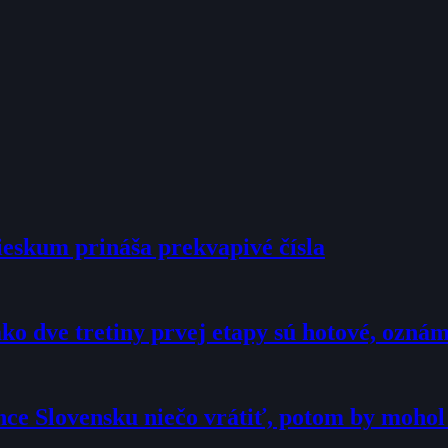
ieskum prináša prekvapivé čísla
ko dve tretiny prvej etapy sú hotové, ozná
hce Slovensku niečo vrátiť, potom by moho