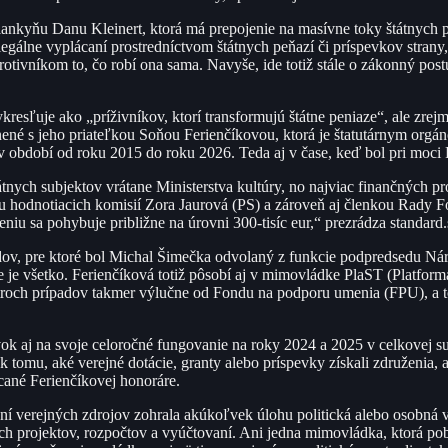
lankyňu Danu Kleinert, ktorá má prepojenie na masívne toky štátnych p
ú legálne vyplácaní prostredníctvom štátnych peňazí či príspevkov stran
protivníkom to, čo robí ona sama. Navyše, ide totiž stále o zákonný post
kresľuje ako „príživníkov, ktorí transformujú štátne peniaze“, ale zre
nené s jeho priateľkou Soňou Ferienčíkovou, ktorá je štatutárnym org
o v období od roku 2015 do roku 2026. Teda aj v čase, keď bol pri moc
tátnych subjektov vrátane Ministerstva kultúry, no najviac finančných
 hodnotiacich komisií Zora Jaurová (PS) a zároveň aj členkou Rady 
iu sa pohybuje približne na úrovni 300-tisíc eur,“ prezrádza standard.
dov, pre ktoré bol Michal Šimečka odvolaný z funkcie podpredsedu Náro
 je všetko. Ferienčíková totiž pôsobí aj v mimovládke PlaST (Platforma
 troch prípadov takmer výlučne od Fondu na podporu umenia (FPU), a t
ok aj na svoje celoročné fungovanie na roky 2024 a 2025 v celkovej sum
 tomu, aké verejné dotácie, granty alebo príspevky získali združenia, a
ácané Ferienčíkovej honoráre.
avaní verejných zdrojov zohrala akúkoľvek úlohu politická alebo osobn
ch projektov, rozpočtov a vyúčtovaní. Ani jedna mimovládka, ktorá pobe