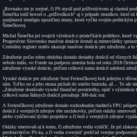
„Rovnako nie je zrejmé, či PS myslí pod príživníctvom aj vlastnú pos
Šimečka totiž hovorí o „príživníkoch“ aj v prípade straníkov, ktorí s
zaujímavú stratégiu opozičnej strany, ktorá vyčíta svojim politickým 
Šimečkovej.
Michal Šimečka pri svojich výrokoch o priateľkách politikov, ktoré vy
Progresívne Slovensko masívne dotácie dostali aj mimovládky spriaz
Centrálny register zmlúv ukazuje masívne dotácie pre združenie, a t
Združenie počas tohto obdobia dostalo desiatky dotácií od rôznych š
nebolo málo, vo Fonde na podporu umenia bola od roku 2018 členkou
združenie vysoké dotácie, pričom celková suma dotácií udelená združen
Vysoké dotácie pre združenie Soni Ferienčíkovej boli jedným z dôvo
sám. Toľko on a jeho strana pichali do osieho hniezda, až… To ale nie
„Združenie dostávalo vysoké finančné prostriedky, opäť s výnimkou
celková suma štátnych dotácií presahuje 300-tisíc eur.
A Ferienčíkovej združenie dostalo rozhodnutím riaditeľa FPU príspev
dotácií z verejných zdrojov obe neziskovky, pričom otázky smerovali k
alebo vyúčtovaní týchto projektov a či boli z verejných zdrojov vypl
Otázky smerovali aj k tomu, či združenia vedia vylúčiť, že pri získ
predstaviteľov PS-ka, a či vedia zverejniť prehľad verejne podporený