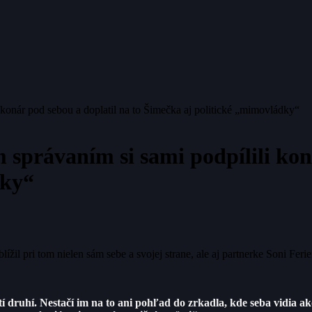
i konár pod sebou a doplatil na to Šimečka aj politické „mimovládky“
 správaním si sami podpílili kon
dky“
il pri tom nielen sám sebe a svojej strane, ale aj partnerke Soni Ferie
o tí druhí. Nestačí im na to ani pohľad do zrkadla, kde seba vidia 