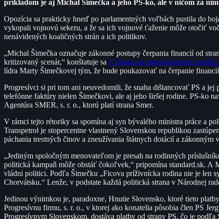
príkladom je aj Michal Šimečka a jeho PS-ko, ale v ničom za ním 
Opozícia sa prakticky hneď po parlamentných voľbách pustila do boja p
vykopali vojnovú sekeru, a že sa ich vojnové ťaženie môže otočiť voči
nenávidených koaličných strán a ich politikov.
„Michal Šimečka označuje zákonné postupy čerpania financií od strany
kritizovaný scenár,“ konštatuje sa
v článku na spravodajskom portáli 
lídra Marty Šimečkovej tým, že bude poukazovať na čerpanie financií 
Progresívci si pri tom ani neuvedomili, že snaha dištancovať PS a je
telefónne faktúry nielen Šimečkovi, ale aj jeho širšej rodine. PS-ko n
Agentúra SMER, s. r. o., ktorú platí strana Smer.
V rámci tejto rétoriky sa spomína aj syn bývalého ministra práce a pol
Transpetrol je stopercentne vlastnený Slovenskou republikou zastúp
páchania trestných činov a zneužívania štátnych dotácií a zákonným
„Jediným spoločným menovateľom je presah na rodinných príslušníkov
politická kampaň môže obstáť čokoľvek,“ pripomína standard.sk. A M
vládni politici. Podľa Šimečku „Ficova príživnícka rodina nie je len sy
Chorvátsku.“ Lenže, v podstate každá politická strana v Národnej rad
Jedinou výnimkou je, paradoxne, Hnutie Slovensko, ktoré tieto plat
Progresívnu firmu, s. r. o., v ktorej ako konatelia pôsobia člen PS J
Progresívnym Slovenskom, dostáva platby od strany PS, čo je podľa 