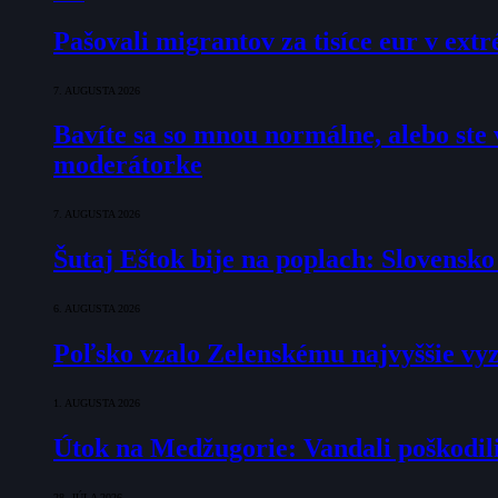
Pašovali migrantov za tisíce eur v ex
7. AUGUSTA 2026
Bavíte sa so mnou normálne, alebo ste v
moderátorke
7. AUGUSTA 2026
Šutaj Eštok bije na poplach: Slovensk
6. AUGUSTA 2026
Poľsko vzalo Zelenskému najvyššie vyz
1. AUGUSTA 2026
Útok na Medžugorie: Vandali poškodili 
28. JÚLA 2026