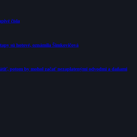
pivé čísla
etapy sú hotové, oznámila Šimkovičová
rátiť, potom by mohol začať nezaplatenými odvodmi a daňami