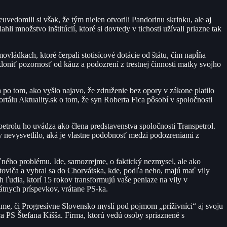
vedomili si však, že tým nielen otvorili Pandorinu skrinku, ale aj
 množstvo inštitúcií, ktoré si dovtedy v tichosti užívali priazne tak
vládkach, ktoré čerpali stotisícové dotácie od štátu, čím napĺňa
oniť pozornosť od káuz a podozrení z trestnej činnosti matky svojho
 po tom, ako vyšlo najavo, že združenie bez opory v zákone platilo
ortálu Aktuality.sk o tom, že syn Roberta Fica pôsobí v spoločnosti
spetrolu ho uvádza ako člena predstavenstva spoločnosti Transpetrol.
 nevysvetlilo, aká je vlastne podobnosť medzi podozreniami z
ľného problému. Ide, samozrejme, o faktický nezmysel, ale ako
oviča a vybral sa do Chorvátska, kde, podľa neho, majú mať vily
ch ľudia, ktorí 15 rokov transformujú vaše peniaze na vily v
tátnych príspevkov, vrátane PS-ka.
me, či Progresívne Slovensko myslí pod pojmom „príživníci“ aj svoju
nca PS Štefana Kišša. Firma, ktorú vedú osoby spriaznené s