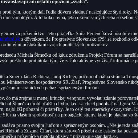
nezaostávajú ani ostatní opoziční „svätci“.
roti tým, ktorým dali ľudia dôveru vládnuť nasledujúce štyri roky. Neu
 nim samotným. A to bola chyba, lebo okrem samých seba so sebou stiahli
 Smer za príživníctvo. Jeho priateľka Soňa Ferienčíková pôsobí v mimo
standard.sk
s dôvetkom, že Progresívne Slovensko (PS) sa rozhodlo odkl
rodinnými príslušníkmi svojich politických protivníkov.
j predsedu Michala Šimečku od káuz združenia Projekt Fórum sa narušila
avyše prešlo do protiútoku tým, že začalo aktívne využívať informácie p
itika Smeru Jána Richtera, Juraj Richter, pričom oficiálna stránka Tran
enou Ministerstvom hospodárstva SR. Žiaľ, Progresívne Slovensko nikdy
 vyplácaním straníckych peňazí spriazneným firmám.
, čo má zrejme u menej kritickej verejnosti vyvolať zdanie porovnate
ichal Šimečka urobil ďalšiu chybu, keď sa chcel podobať na Igora Mat
n, najbližší príbuzní či priateľky. Je to celý ten smerácky ekosystém. I
e SR má vlastnú spoločnosť na propagáciu strany, ktorá je platená zo š
by zadáva priamo svojim ľuďom a spriazneným osobám. „Nie je teda zná
erguš Ridzoň a Zuzana Čifári, ktorá zároveň pôsobí ako asistentka posla
Šimečku príživnícka metóda obživy,“ prízvukuje standard.sk.