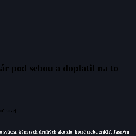
ár pod sebou a doplatil na to
nčíkovej.
ako svätca, kým tých druhých ako zlo, ktoré treba zničiť. Jasným