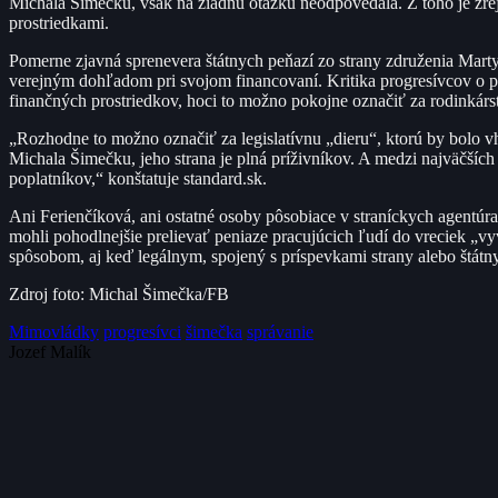
Michala Šimečku, však na žiadnu otázku neodpovedala. Z toho je zrej
prostriedkami.
Pomerne zjavná sprenevera štátnych peňazí zo strany združenia Marty
verejným dohľadom pri svojom financovaní. Kritika progresívcov o pr
finančných prostriedkov, hoci to možno pokojne označiť za rodinkárs
„Rozhodne to možno označiť za legislatívnu „dieru“, ktorú by bolo vh
Michala Šimečku, jeho strana je plná príživníkov. A medzi najväčších 
poplatníkov,“ konštatuje standard.sk.
Ani Ferienčíková, ani ostatné osoby pôsobiace v straníckych agentúr
mohli pohodlnejšie prelievať peniaze pracujúcich ľudí do vreciek „
spôsobom, aj keď legálnym, spojený s príspevkami strany alebo štá
Zdroj foto: Michal Šimečka/FB
Mimovládky
progresívci
šimečka
správanie
Jozef Malík