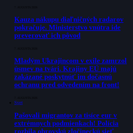
7. AUGUSTA 2026
Kauza nákupu diaľničných radarov
pokračuje. Ministerstvo vnútra ide
preverovať ich pôvod
7. AUGUSTA 2026
Mladým Ukrajincom v exile zamrzol
úsmev na tvári. Krajiny EÚ majú
zakázané poskytnúť im dočasnú
ochranu pred odvedením na front!
7. AUGUSTA 2026
Svet
Pašovali migrantov za tisíce eur v
extrémnych podmienkach! Polícia
rozbila obrovskú zločineckú sieť