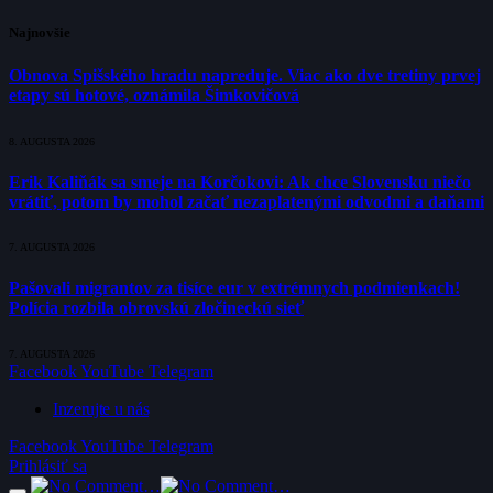
Najnovšie
Obnova Spišského hradu napreduje. Viac ako dve tretiny prvej
etapy sú hotové, oznámila Šimkovičová
8. AUGUSTA 2026
Erik Kaliňák sa smeje na Korčokovi: Ak chce Slovensku niečo
vrátiť, potom by mohol začať nezaplatenými odvodmi a daňami
7. AUGUSTA 2026
Pašovali migrantov za tisíce eur v extrémnych podmienkach!
Polícia rozbila obrovskú zločineckú sieť
7. AUGUSTA 2026
Facebook
YouTube
Telegram
Inzerujte u nás
Facebook
YouTube
Telegram
Prihlásiť sa