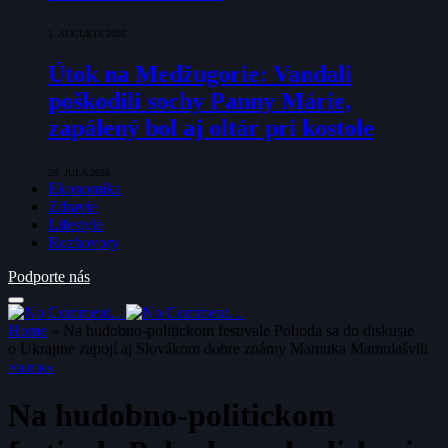
1. AUGUSTA 2026
Útok na Medžugorie: Vandali
poškodili sochy Panny Márie,
zapálený bol aj oltár pri kostole
28. JÚLA 2026
Ekonomika
Zdravie
Lifestyle
Rozhovory
Podporte nás
Home
»
Na hudobno-politickom festivale Pohoda sa do diskusie
o Ukrajine zapojí aj Slovákom dobre známy Mamuka Mamulašvili
POLITIKA
Na hudobno-politickom