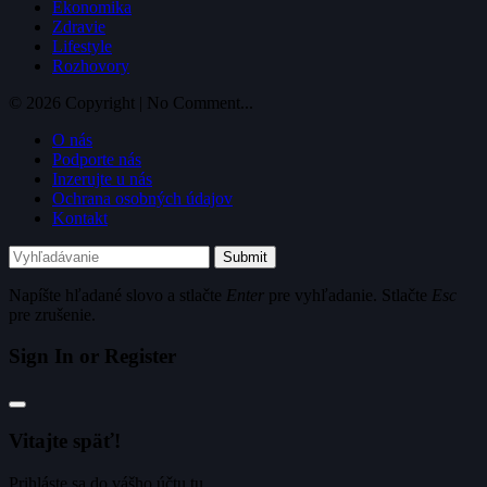
Ekonomika
Zdravie
Lifestyle
Rozhovory
© 2026 Copyright | No Comment...
O nás
Podporte nás
Inzerujte u nás
Ochrana osobných údajov
Kontakt
Submit
Napíšte hľadané slovo a stlačte
Enter
pre vyhľadanie. Stlačte
Esc
pre zrušenie.
Sign In or Register
Vitajte späť!
Prihláste sa do vášho účtu tu