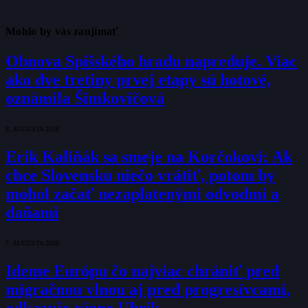
Mohlo by vás zaujímať
Obnova Spišského hradu napreduje. Viac
ako dve tretiny prvej etapy sú hotové,
oznámila Šimkovičová
8. AUGUSTA 2026
Erik Kaliňák sa smeje na Korčokovi: Ak
chce Slovensku niečo vrátiť, potom by
mohol začať nezaplatenými odvodmi a
daňami
7. AUGUSTA 2026
Ideme Európu čo najviac chrániť pred
migračnou vlnou aj pred progresívcami,
odkazuje rázne Uhrík