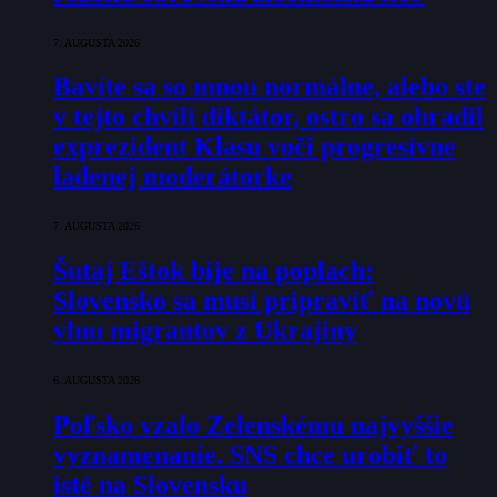
7. AUGUSTA 2026
Bavíte sa so mnou normálne, alebo ste
v tejto chvíli diktátor, ostro sa ohradil
exprezident Klasu voči progresívne
ladenej moderátorke
7. AUGUSTA 2026
Šutaj Eštok bije na poplach:
Slovensko sa musí pripraviť na novú
vlnu migrantov z Ukrajiny
6. AUGUSTA 2026
Poľsko vzalo Zelenskému najvyššie
vyznamenanie. SNS chce urobiť to
isté na Slovensku