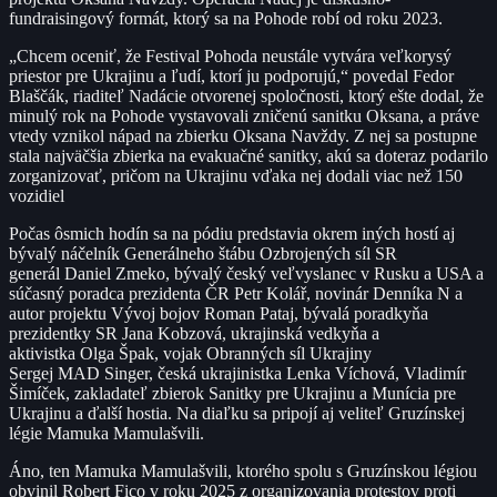
fundraisingový formát, ktorý sa na Pohode robí od roku 2023.
„Chcem oceniť, že Festival Pohoda neustále vytvára veľkorysý
priestor pre Ukrajinu a ľudí, ktorí ju podporujú,“ povedal Fedor
Blaščák, riaditeľ Nadácie otvorenej spoločnosti, ktorý ešte dodal, že
minulý rok na Pohode vystavovali zničenú sanitku Oksana, a práve
vtedy vznikol nápad na zbierku Oksana Navždy. Z nej sa postupne
stala najväčšia zbierka na evakuačné sanitky, akú sa doteraz podarilo
zorganizovať, pričom na Ukrajinu vďaka nej dodali viac než 150
vozidiel
Počas ôsmich hodín sa na pódiu predstavia okrem iných hostí aj
bývalý náčelník Generálneho štábu Ozbrojených síl SR
generál Daniel Zmeko, bývalý český veľvyslanec v Rusku a USA a
súčasný poradca prezidenta ČR Petr Kolář, novinár Denníka N a
autor projektu Vývoj bojov Roman Pataj, bývalá poradkyňa
prezidentky SR Jana Kobzová, ukrajinská vedkyňa a
aktivistka Olga Špak, vojak Obranných síl Ukrajiny
Sergej MAD Singer, česká ukrajinistka Lenka Víchová, Vladimír
Šimíček, zakladateľ zbierok Sanitky pre Ukrajinu a Munícia pre
Ukrajinu a ďalší hostia. Na diaľku sa pripojí aj veliteľ Gruzínskej
légie Mamuka Mamulašvili.
Áno, ten Mamuka Mamulašvili, ktorého spolu s Gruzínskou légiou
obvinil Robert Fico v roku 2025 z organizovania protestov proti