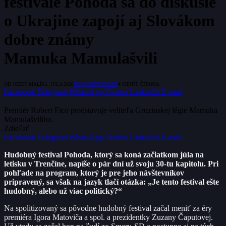
festivale Pohoda sa do diskusie
o Ukrajine zapojí aj Slovákom
dobre známy
Mamuka Mamulašvili
OD
JOZEF MALÍK
1. JÚLA 2026
NEKOMENTOVANÉ
4 MINÚT ČÍTANIA
Facebook
Telegram
WhatsApp
Twitter
LinkedIn
E-mail
Premiér Robert Fico predstavuje veliteľa Gruzinskej légie Mamuka
Mamulašviliho.
Zdieľať
Facebook
Telegram
WhatsApp
Twitter
LinkedIn
E-mail
Hudobný festival Pohoda, ktorý sa koná začiatkom júla na
letisku v Trenčíne, napíše o pár dní už svoju 30-tu kapitolu. Pri
pohľade na program, ktorý je pre jeho návštevníkov
pripravený, sa však na jazyk tlačí otázka: „Je tento festival ešte
hudobný, alebo už viac politický?“
Na spolitizovaný sa pôvodne hudobný festival začal meniť za éry
premiéra Igora Matoviča a spol. a prezidentky Zuzany Čaputovej.