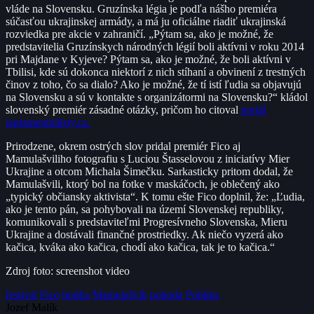
vláde na Slovensku. Gruzínska légia je podľa nášho premiéra
súčasťou ukrajinskej armády, a má ju oficiálne riadiť ukrajinská
rozviedka pre akcie v zahraničí. „Pýtam sa, ako je možné, že
predstavitelia Gruzínskych národných légií boli aktívni v roku 2014
pri Majdane v Kyjeve? Pýtam sa, ako je možné, že boli aktívni v
Tbilisi, kde sú dokonca niektorí z nich stíhaní a obvinení z trestných
činov z toho, čo sa dialo? Ako je možné, že tí istí ľudia sa objavujú
na Slovensku a sú v kontakte s organizátormi na Slovensku?“ kládol
slovenský premiér zásadné otázky, pričom ho citoval
portál
parlamentnilisty.cz.
Prirodzene, okrem ostrých slov pridal premiér Fico aj
Mamulašviliho fotografiu s Luciou Štasselovou z iniciatívy Mier
Ukrajine a otcom Michala Šimečku. Sarkasticky pritom dodal, že
Mamulašvili, ktorý bol na fotke v maskáčoch, je oblečený ako
„typický občiansky aktivista“. K tomu ešte Fico doplnil, že: „Ľudia,
ako je tento pán, sa pohybovali na území Slovenskej republiky,
komunikovali s predstaviteľmi Progresívneho Slovenska, Mieru
Ukrajine a dostávali finančné prostriedky. Ak niečo vyzerá ako
kačica, kváka ako kačica, chodí ako kačica, tak je to kačica.“
Zdroj foto: screenshot video
festival
Fico
hudba
Mamulašvili
pohoda
Politika
Jozef Malík