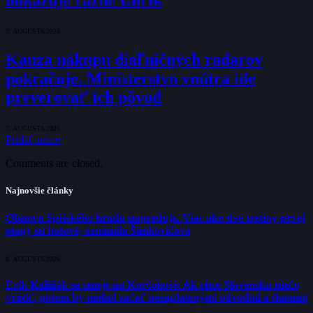
7. AUGUSTA 2026
Kauza nákupu diaľničných radarov
pokračuje. Ministerstvo vnútra ide
preverovať ich pôvod
7. AUGUSTA 2026
Pridať názor
Comments are closed.
Najnovšie články
Obnova Spišského hradu napreduje. Viac ako dve tretiny prvej
etapy sú hotové, oznámila Šimkovičová
8. AUGUSTA 2026
Erik Kaliňák sa smeje na Korčokovi: Ak chce Slovensku niečo
vrátiť, potom by mohol začať nezaplatenými odvodmi a daňami