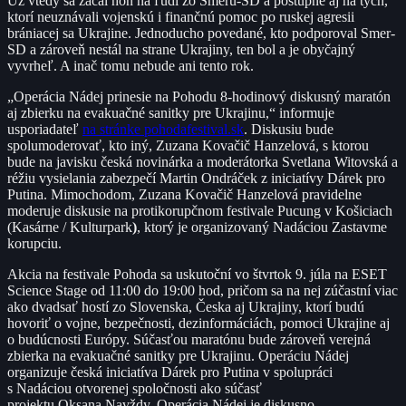
Už vtedy sa začal hon na ľudí zo Smeru-SD a postupne aj na tých,
ktorí neuznávali vojenskú i finančnú pomoc po ruskej agresii
brániacej sa Ukrajine. Jednoducho povedané, kto podporoval Smer-
SD a zároveň nestál na strane Ukrajiny, ten bol a je obyčajný
vyvrheľ. A inač tomu nebude ani tento rok.
„Operácia Nádej prinesie na Pohodu 8-hodinový diskusný maratón
aj zbierku na evakuačné sanitky pre Ukrajinu,“ informuje
usporiadateľ
na stránke pohodafestival.sk
. Diskusiu bude
spolumoderovať, kto iný, Zuzana Kovačič Hanzelová, s ktorou
bude na javisku česká novinárka a moderátorka Svetlana Witovská a
réžiu vysielania zabezpečí Martin Ondráček z iniciatívy Dárek pro
Putina. Mimochodom, Zuzana Kovačič Hanzelová pravidelne
moderuje diskusie na protikorupčnom festivale Pucung v Košiciach
(Kasárne / Kulturpark
)
, ktorý je organizovaný Nadáciou Zastavme
korupciu.
Akcia na festivale Pohoda sa uskutoční vo štvrtok 9. júla na ESET
Science Stage od 11:00 do 19:00 hod, pričom sa na nej zúčastní viac
ako dvadsať hostí zo Slovenska, Česka aj Ukrajiny, ktorí budú
hovoriť o vojne, bezpečnosti, dezinformáciách, pomoci Ukrajine aj
o budúcnosti Európy. Súčasťou maratónu bude zároveň verejná
zbierka na evakuačné sanitky pre Ukrajinu. Operáciu Nádej
organizuje česká iniciatíva Dárek pro Putina v spolupráci
s Nadáciou otvorenej spoločnosti ako súčasť
projektu Oksana Navždy. Operácia Nádej je diskusno-