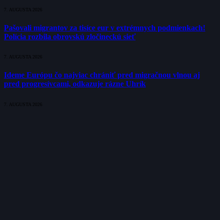
7. AUGUSTA 2026
Pašovali migrantov za tisíce eur v extrémnych podmienkach!
Polícia rozbila obrovskú zločineckú sieť
7. AUGUSTA 2026
Ideme Európu čo najviac chrániť pred migračnou vlnou aj
pred progresívcami, odkazuje rázne Uhrík
7. AUGUSTA 2026