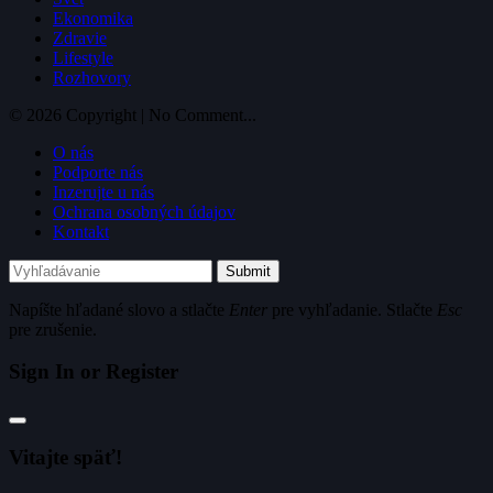
Ekonomika
Zdravie
Lifestyle
Rozhovory
© 2026 Copyright | No Comment...
O nás
Podporte nás
Inzerujte u nás
Ochrana osobných údajov
Kontakt
Submit
Napíšte hľadané slovo a stlačte
Enter
pre vyhľadanie. Stlačte
Esc
pre zrušenie.
Sign In or Register
Vitajte späť!