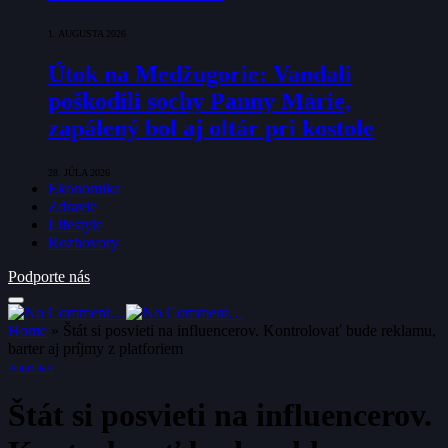
1. AUGUSTA 2026
Útok na Medžugorie: Vandali
poškodili sochy Panny Márie,
zapálený bol aj oltár pri kostole
28. JÚLA 2026
Ekonomika
Zdravie
Lifestyle
Rozhovory
Podporte nás
Home
»
Štát si posvieti na influencerov. Kontrolovať bude reklamu,
barter aj príjmy z platforiem
POLITIKA
Štát si posvieti na influencerov.