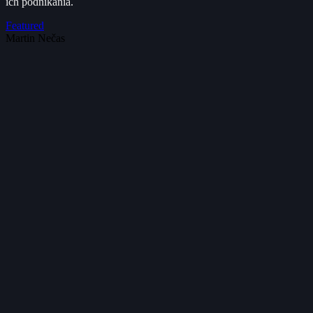
ich podnikania.
Featured
Martin Nečas