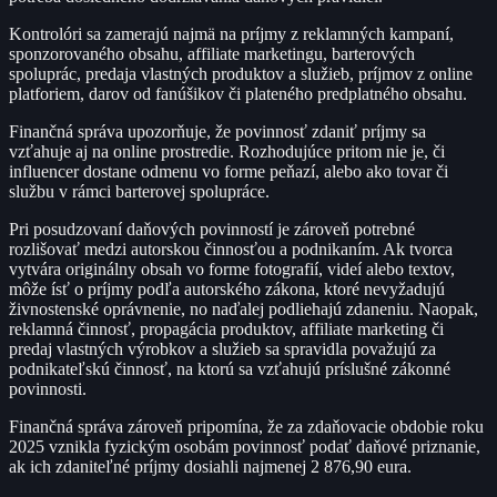
Kontrolóri sa zamerajú najmä na príjmy z reklamných kampaní,
sponzorovaného obsahu, affiliate marketingu, barterových
spoluprác, predaja vlastných produktov a služieb, príjmov z online
platforiem, darov od fanúšikov či plateného predplatného obsahu.
Finančná správa upozorňuje, že povinnosť zdaniť príjmy sa
vzťahuje aj na online prostredie. Rozhodujúce pritom nie je, či
influencer dostane odmenu vo forme peňazí, alebo ako tovar či
službu v rámci barterovej spolupráce.
Pri posudzovaní daňových povinností je zároveň potrebné
rozlišovať medzi autorskou činnosťou a podnikaním. Ak tvorca
vytvára originálny obsah vo forme fotografií, videí alebo textov,
môže ísť o príjmy podľa autorského zákona, ktoré nevyžadujú
živnostenské oprávnenie, no naďalej podliehajú zdaneniu. Naopak,
reklamná činnosť, propagácia produktov, affiliate marketing či
predaj vlastných výrobkov a služieb sa spravidla považujú za
podnikateľskú činnosť, na ktorú sa vzťahujú príslušné zákonné
povinnosti.
Finančná správa zároveň pripomína, že za zdaňovacie obdobie roku
2025 vznikla fyzickým osobám povinnosť podať daňové priznanie,
ak ich zdaniteľné príjmy dosiahli najmenej 2 876,90 eura.