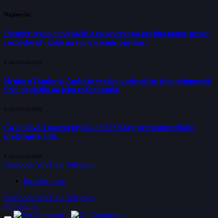
Najnovšie
Premiér tvrdo o migrácii: Ako suverénna krajina máme právo
rozhodovať, koho na svoje územie pustíme!
9. AUGUSTA 2026
Hrnko o Dankovi: Ambícia vysoko prekračuje jeho schopnosti.
SNS doplatila na jeho rozhodnutia!
9. AUGUSTA 2026
Čo si Slováci naozaj myslia o EÚ? Nový prieskum prináša
prekvapivé čísla
8. AUGUSTA 2026
Facebook
YouTube
Telegram
Inzerujte u nás
Facebook
YouTube
Telegram
Prihlásiť sa