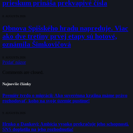
prieskum prináša prekvapivé čísla
8. AUGUSTA 2026
Obnova Spišského hradu napreduje. Viac
ako dve tretiny prvej etapy sú hotové,
oznámila Šimkovičová
8. AUGUSTA 2026
Pridať názor
Comments are closed.
Najnovšie články
Premiér tvrdo o migrácii: Ako suverénna krajina máme právo
rozhodovať, koho na svoje územie pustíme!
9. AUGUSTA 2026
Hrnko o Dankovi: Ambícia vysoko prekračuje jeho schopnosti.
SNS doplatila na jeho rozhodnutia!