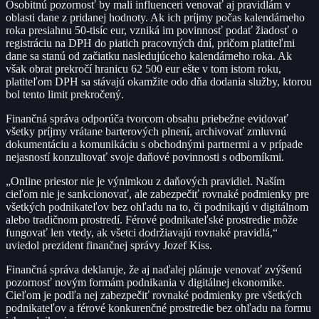
Osobitnú pozornosť by mali influenceri venovať aj pravidlám v
oblasti dane z pridanej hodnoty. Ak ich príjmy počas kalendárneho
roka presiahnu 50-tisíc eur, vzniká im povinnosť podať žiadosť o
registráciu na DPH do piatich pracovných dní, pričom platiteľmi
dane sa stanú od začiatku nasledujúceho kalendárneho roka. Ak
však obrat prekročí hranicu 62 500 eur ešte v tom istom roku,
platiteľom DPH sa stávajú okamžite odo dňa dodania služby, ktorou
bol tento limit prekročený.
Finančná správa odporúča tvorcom obsahu priebežne evidovať
všetky príjmy vrátane barterových plnení, archivovať zmluvnú
dokumentáciu a komunikáciu s obchodnými partnermi a v prípade
nejasností konzultovať svoje daňové povinnosti s odborníkmi.
„Online priestor nie je výnimkou z daňových pravidiel. Naším
cieľom nie je sankcionovať, ale zabezpečiť rovnaké podmienky pre
všetkých podnikateľov bez ohľadu na to, či podnikajú v digitálnom
alebo tradičnom prostredí. Férové podnikateľské prostredie môže
fungovať len vtedy, ak všetci dodržiavajú rovnaké pravidlá,“
uviedol prezident finančnej správy Jozef Kiss.
Finančná správa deklaruje, že aj naďalej plánuje venovať zvýšenú
pozornosť novým formám podnikania v digitálnej ekonomike.
Cieľom je podľa nej zabezpečiť rovnaké podmienky pre všetkých
podnikateľov a férové konkurenčné prostredie bez ohľadu na formu