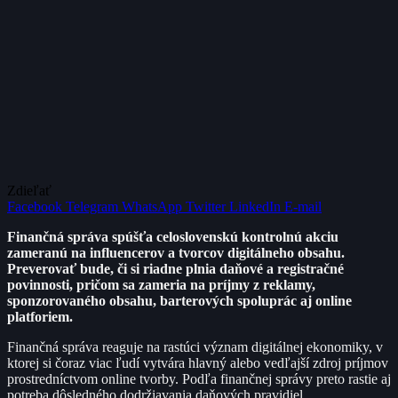
Zdieľať
Facebook
Telegram
WhatsApp
Twitter
LinkedIn
E-mail
Finančná správa spúšťa celoslovenskú kontrolnú akciu
zameranú na influencerov a tvorcov digitálneho obsahu.
Preverovať bude, či si riadne plnia daňové a registračné
povinnosti, pričom sa zameria na príjmy z reklamy,
sponzorovaného obsahu, barterových spoluprác aj online
platforiem.
Finančná správa reaguje na rastúci význam digitálnej ekonomiky, v
ktorej si čoraz viac ľudí vytvára hlavný alebo vedľajší zdroj príjmov
prostredníctvom online tvorby. Podľa finančnej správy preto rastie aj
potreba dôsledného dodržiavania daňových pravidiel.