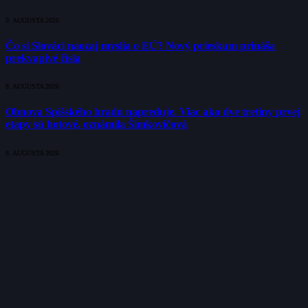
9. AUGUSTA 2026
Čo si Slováci naozaj myslia o EÚ? Nový prieskum prináša
prekvapivé čísla
8. AUGUSTA 2026
Obnova Spišského hradu napreduje. Viac ako dve tretiny prvej
etapy sú hotové, oznámila Šimkovičová
8. AUGUSTA 2026