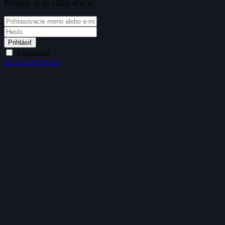
Prihláste sa do vášho účtu tu
Prihlásiť
Zapamätať
Zabudnuté heslo?