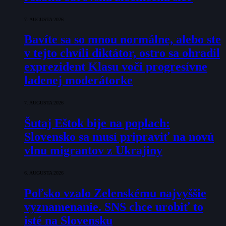
7. AUGUSTA 2026
Bavíte sa so mnou normálne, alebo ste
v tejto chvíli diktátor, ostro sa ohradil
exprezident Klasu voči progresívne
ladenej moderátorke
7. AUGUSTA 2026
Šutaj Eštok bije na poplach:
Slovensko sa musí pripraviť na novú
vlnu migrantov z Ukrajiny
6. AUGUSTA 2026
Poľsko vzalo Zelenskému najvyššie
vyznamenanie. SNS chce urobiť to
isté na Slovensku