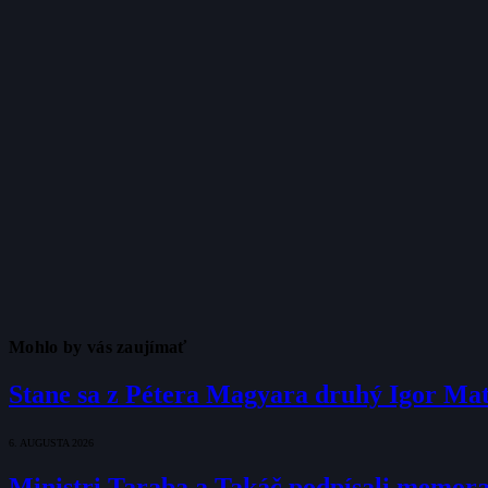
Mohlo by vás zaujímať
Stane sa z Pétera Magyara druhý Igor Ma
6. AUGUSTA 2026
Ministri Taraba a Takáč podpísali memo