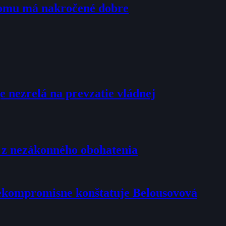
tomu má nakročené dobre
e nezrelá na prevzatie vládnej
u z nezákonného obohatenia
 nekompromisne konštatuje Belousovová