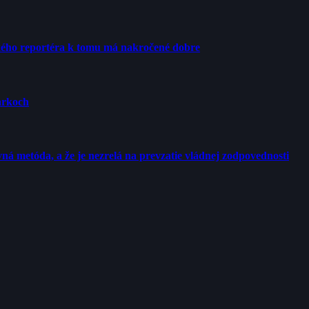
ého reportéra k tomu má nakročené dobre
arkoch
ná metóda, a že je nezrelá na prevzatie vládnej zodpovednosti