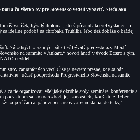
boli a čo všetko by pre Slovensko vedeli vybaviť. Niečo ako
j Tomáš Valášek, bývalý diplomat, ktorý pôsobil ako veľvyslanec na
ý sa ideálne podobá na chrobáka Truhlíka, lebo tiež dokáže o každej
ušník Národných obranných síl a tiež bývalý predseda o.z. Mladí
je Slovensko na summite v Ankare,“ hovorí hneď v úvode Bestro s tým,
tu NATO nevidel.
ministrov zahraničných vecí. Čiže ja neviem presne, kde sa pán
ezentatívnu“ účasť podpredsedu Progresívneho Slovenska na samite
 a za tie organizovať všelijaké okrúhle stoly, semináre, konferencie a
ičom podstatnom sa tam nerozhoduje,“ sarkasticky konštatuje Robert
„Takže odporúčam aj pánovi poslancovi, aby neklamal do telky,“