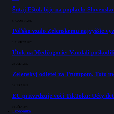
Šutaj Eštok bije na poplach: Slovensk
6. AUGUSTA 2026
Poľsko vzalo Zelenskému najvyššie vyz
1. AUGUSTA 2026
Útok na Medžugorie: Vandali poškodili 
28. JÚLA 2026
Zelenskyj odletel za Trumpom. Toto mô
28. JÚLA 2026
EÚ pritvrdzuje voči TikToku: Účty det
24. JÚLA 2026
Ekonomika