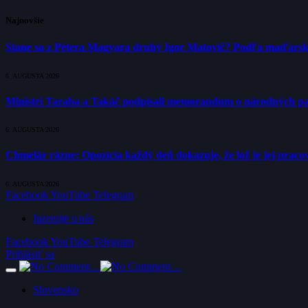
Najnovšie
Stane sa z Pétera Magyara druhý Igor Matovič? Podľa maďarsk
6. AUGUSTA 2026
Ministri Taraba a Takáč podpísali memorandum o národných p
6. AUGUSTA 2026
Chmelár rázne: Opozícia každý deň dokazuje, že lož je jej pracov
6. AUGUSTA 2026
Facebook
YouTube
Telegram
Inzerujte u nás
Facebook
YouTube
Telegram
Prihlásiť sa
Slovensko