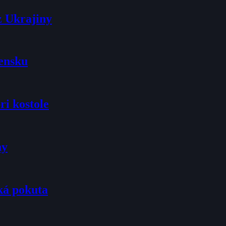
z Ukrajiny
vensku
ri kostole
ny
ká pokuta