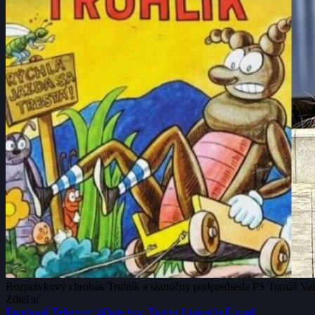
Rozprávkový chrobák Truhlík a skutočný podpredseda PS Tomáš Val
Zdieľať
Facebook
Telegram
WhatsApp
Twitter
LinkedIn
E-mail