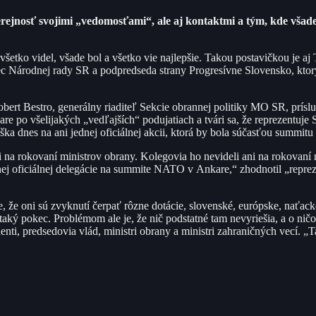
rejnosť svojimi „vedomosťami“, ale aj kontaktmi a tým, kde všade 
všetko videl, všade bol a všetko vie najlepšie. Takou postavičkou je a
nec Národnej rady SR a podpredseda strany Progresívne Slovensko, ktor
Robert Bestro, generálny riaditeľ Sekcie obrannej politiky MO SR, prísl
are po všelijakých „vedľajších“ podujatiach a tvári sa, že reprezentu
ška dnes na ani jednej oficiálnej akcii, ktorá by bola súčasťou summi
 na rokovaní ministrov obrany. Kolegovia ho nevideli ani na rokovaní 
adnej oficiálnej delegácie na summite NATO v Ankare,“ zhodnotil „repr
 že oni sú zvyknutí čerpať rôzne dotácie, slovenské, európske, naťacké,
a taký pokec. Problémom ale je, že nič podstatné tam nevyriešia, a o n
nti, predsedovia vlád, ministri obrany a ministri zahraničných vecí. 