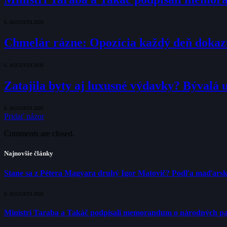
6. AUGUSTA 2026
Chmelár rázne: Opozícia každý deň dokazuje
6. AUGUSTA 2026
Zatajila byty aj luxusné výdavky? Bývalá 
6. AUGUSTA 2026
Pridať názor
Comments are closed.
Najnovšie články
Stane sa z Pétera Magyara druhý Igor Matovič? Podľa maďarsk
6. AUGUSTA 2026
Ministri Taraba a Takáč podpísali memorandum o národných p