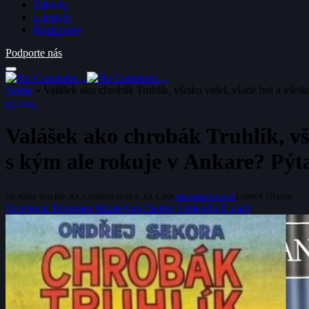
Zdravie
Lifestyle
Rozhovory
Podporte nás
Home
»
Valášek ako chrobák Truhlík, všetko videl, všade bol a všetk
POLITIKA
Valášek ako chrobák Truhlík, vše
s kým ale rokuje v Ankare? Pýta
OD
JOZEF MALÍK
9. JÚLA 2026
ZMENENÉ:
9. JÚLA 2026
NEKOMENTOVANÉ
2 MINÚT ČÍTANIA
Facebook
Telegram
WhatsApp
Twitter
LinkedIn
E-mail