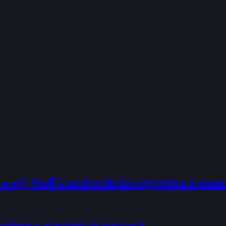
tovič? Podľa maďarského reportéra k tom
randum o národných parkoch