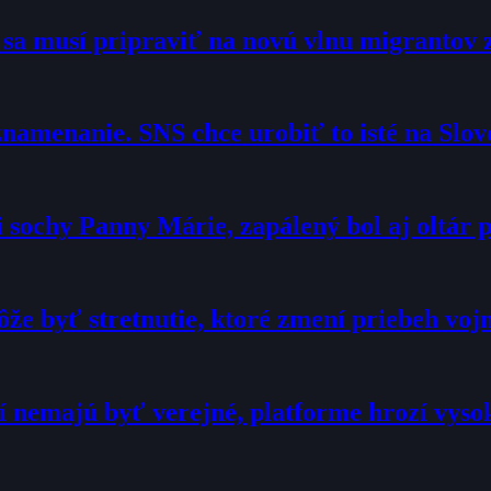
o sa musí pripraviť na novú vlnu migrantov 
namenanie. SNS chce urobiť to isté na Slo
sochy Panny Márie, zapálený bol aj oltár p
že byť stretnutie, ktoré zmení priebeh voj
í nemajú byť verejné, platforme hrozí vyso