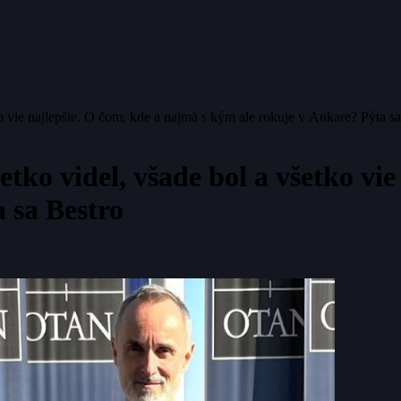
o vie najlepšie. O čom, kde a najmä s kým ale rokuje v Ankare? Pýta s
tko videl, všade bol a všetko vi
 sa Bestro