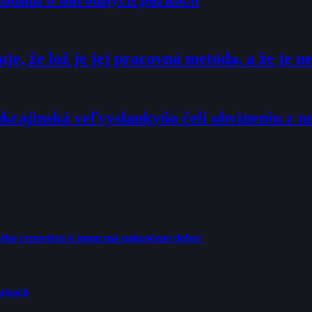
, že lož je jej pracovná metóda, a že je n
ukrajinská veľvyslankyňa čelí obvineniu z 
ého reportéra k tomu má nakročené dobre
arkoch