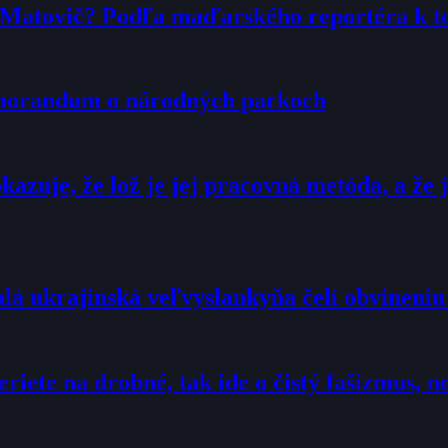
r Matovič? Podľa maďarského reportéra k 
emorandum o národných parkoch
zuje, že lož je jej pracovná metóda, a že j
alá ukrajinská veľvyslankyňa čelí obvineni
eriete na drobné, tak ide o čistý fašizmus,