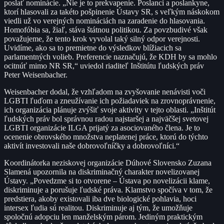
poslať nominácie. „Nie je to prekvapenie. Poslanci a poslankyne,
ktorí hlasovali za takéto pošpinenie Ústavy SR, s veľkým náskokom
viedli už vo verejných nomináciách na zaradenie do hlasovania.
Homofóbia sa, žiaľ, stáva štátnou politikou. Za povzbudivé však
považujeme, že tento krok vyvolal taký silný odpor verejnosti.
Uvidíme, ako sa to premietne do výsledkov blížiacich sa
parlamentných volieb. Preferencie naznačujú, že KDH by sa mohlo
ocitnúť mimo NR SR,“ uviedol riaditeľ Inštitútu ľudských práv
Peter Weisenbacher.
Weisenbacher dodal, že vzhľadom na zvyšovanie nenávisti voči
LGBTI ľuďom a zneužívanie ich požiadaviek na zrovnoprávnenie,
ich organizácia plánuje zvýšiť svoje aktivity v tejto oblasti. „Inštitút
ľudských práv bol správnou radou najstaršej a najväčšej svetovej
LGBTI organizácie ILGA prijatý za asociovaného člena. Je to
ocenenie obrovského množstva neplatenej práce, ktorú do týchto
aktivít investovali naše dobrovoľníčky a dobrovoľníci.“
Koordinátorka neziskovej organizácie Dúhové Slovensko Zuzana
Slamená upozornila na diskriminačný charakter novelizovanej
Ústavy. „Povedzme si to otvorene – Ústava po novelizácii klame,
diskriminuje a porušuje ľudské práva. Klamstvo spočíva v tom, že
predstiera, akoby existovali iba dve biologické pohlavia, hoci
intersex ľudia sú realitou. Diskriminuje aj tým, že umožňuje
spoločnú adopciu len manželským párom. Jediným praktickým