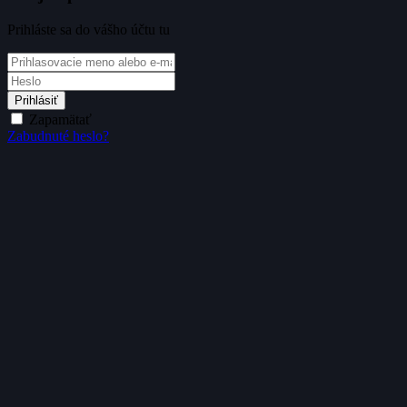
Prihláste sa do vášho účtu tu
Prihlásiť
Zapamätať
Zabudnuté heslo?