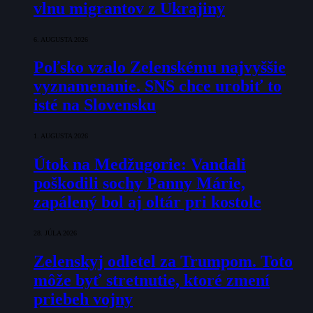
vlnu migrantov z Ukrajiny
6. AUGUSTA 2026
Poľsko vzalo Zelenskému najvyššie
vyznamenanie. SNS chce urobiť to
isté na Slovensku
1. AUGUSTA 2026
Útok na Medžugorie: Vandali
poškodili sochy Panny Márie,
zapálený bol aj oltár pri kostole
28. JÚLA 2026
Zelenskyj odletel za Trumpom. Toto
môže byť stretnutie, ktoré zmení
priebeh vojny