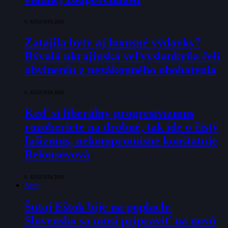
6. AUGUSTA 2026
Zatajila byty aj luxusné výdavky?
Bývalá ukrajinská veľvyslankyňa čelí
obvineniu z nezákonného obohatenia
6. AUGUSTA 2026
Keď si liberálny progresivizmus
rozoberiete na drobné, tak ide o čistý
fašizmus, nekompromisne konštatuje
Belousovová
6. AUGUSTA 2026
Svet
Šutaj Eštok bije na poplach:
Slovensko sa musí pripraviť na novú