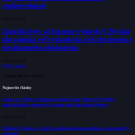
zodpovednosti
6. AUGUSTA 2026
Zatajila byty aj luxusné výdavky? Bývalá
ukrajinská veľvyslankyňa čelí obvineniu z
nezákonného obohatenia
6. AUGUSTA 2026
Pridať názor
Comments are closed.
Najnovšie články
Stane sa z Pétera Magyara druhý Igor Matovič? Podľa
maďarského reportéra k tomu má nakročené dobre
6. AUGUSTA 2026
Ministri Taraba a Takáč podpísali memorandum o národných
parkoch