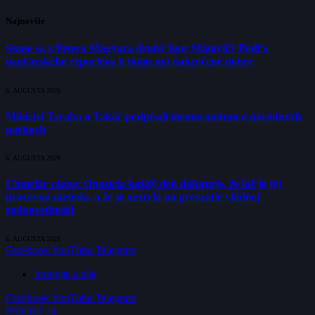
Najnovšie
Stane sa z Pétera Magyara druhý Igor Matovič? Podľa
maďarského reportéra k tomu má nakročené dobre
6. AUGUSTA 2026
Ministri Taraba a Takáč podpísali memorandum o národných
parkoch
6. AUGUSTA 2026
Chmelár rázne: Opozícia každý deň dokazuje, že lož je jej
pracovná metóda, a že je nezrelá na prevzatie vládnej
zodpovednosti
6. AUGUSTA 2026
Facebook
YouTube
Telegram
Inzerujte u nás
Facebook
YouTube
Telegram
Prihlásiť sa