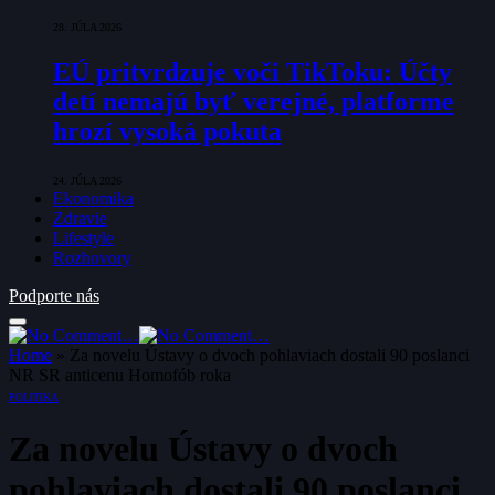
28. JÚLA 2026
EÚ pritvrdzuje voči TikToku: Účty
detí nemajú byť verejné, platforme
hrozí vysoká pokuta
24. JÚLA 2026
Ekonomika
Zdravie
Lifestyle
Rozhovory
Podporte nás
Home
»
Za novelu Ústavy o dvoch pohlaviach dostali 90 poslanci
NR SR anticenu Homofób roka
POLITIKA
Za novelu Ústavy o dvoch
pohlaviach dostali 90 poslanci