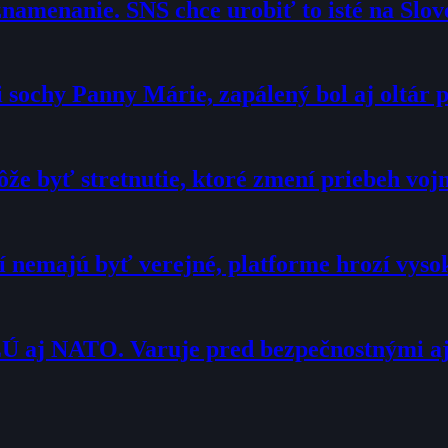
namenanie. SNS chce urobiť to isté na Slo
sochy Panny Márie, zapálený bol aj oltár p
že byť stretnutie, ktoré zmení priebeh voj
í nemajú byť verejné, platforme hrozí vyso
Ú aj NATO. Varuje pred bezpečnostnými a