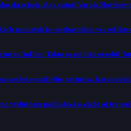
ko skrachuje. A ty s ním! Varuje Slovákov 
ých pamiatok je najohavnejšia vec od čias 
ežným ľuďom: Takto sa politika nerobí! Toto
“ na svojho opozičného partnera. Karas posl
ed výsluchom padli slová o väzbe aj trojroč