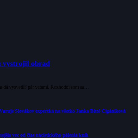
 vystrojil obrad
sa dá vysvetliť pár vetami. Rozhodol som sa…
 Varuje Slovákov expertka na všetko Janka Bittó Cigániková
jšia vec od čias nacistického pálenia kníh