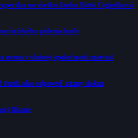
expertka na všetko Janka Bittó Cigániková
nacistického pálenia kníh
 nemá v slušnej spoločnosti miesto!
al Jurík ako odpoveď rázny dokaz
nej šikane