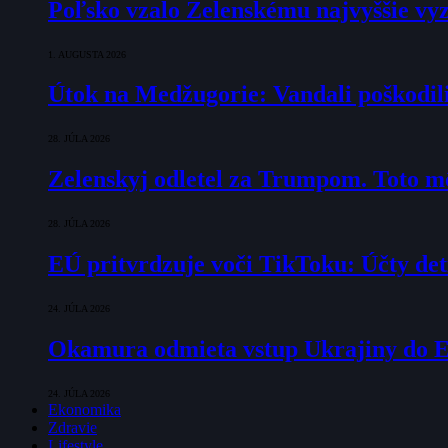
Poľsko vzalo Zelenskému najvyššie vyz
1. AUGUSTA 2026
Útok na Medžugorie: Vandali poškodili 
28. JÚLA 2026
Zelenskyj odletel za Trumpom. Toto mô
28. JÚLA 2026
EÚ pritvrdzuje voči TikToku: Účty det
24. JÚLA 2026
Okamura odmieta vstup Ukrajiny do E
24. JÚLA 2026
Ekonomika
Zdravie
Lifestyle