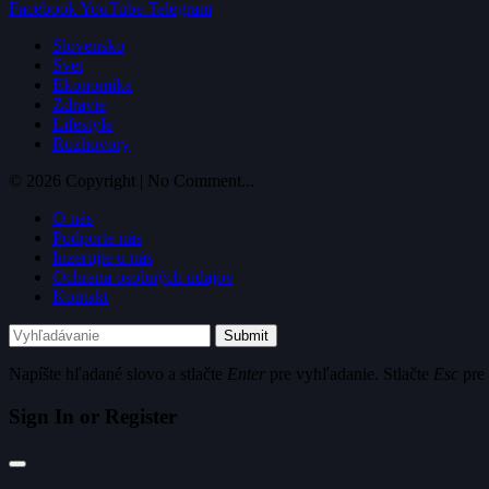
Facebook
YouTube
Telegram
Slovensko
Svet
Ekonomika
Zdravie
Lifestyle
Rozhovory
© 2026 Copyright | No Comment...
O nás
Podporte nás
Inzerujte u nás
Ochrana osobných údajov
Kontakt
Submit
Napíšte hľadané slovo a stlačte
Enter
pre vyhľadanie. Stlačte
Esc
pre 
Sign In or Register