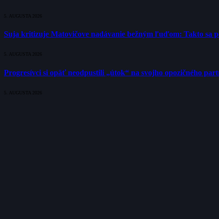
5. AUGUSTA 2026
Suja kritizuje Matovičove nadávanie bežným ľuďom: Takto sa poli
5. AUGUSTA 2026
Progresívci si opäť neodpustili „útok“ na svojho opozičného pa
5. AUGUSTA 2026