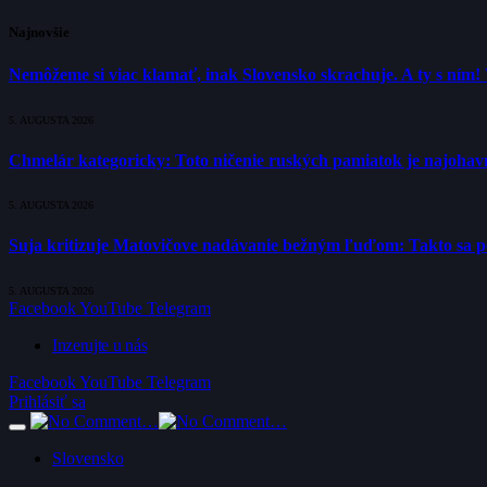
Najnovšie
Nemôžeme si viac klamať, inak Slovensko skrachuje. A ty s ním!
5. AUGUSTA 2026
Chmelár kategoricky: Toto ničenie ruských pamiatok je najohavne
5. AUGUSTA 2026
Suja kritizuje Matovičove nadávanie bežným ľuďom: Takto sa poli
5. AUGUSTA 2026
Facebook
YouTube
Telegram
Inzerujte u nás
Facebook
YouTube
Telegram
Prihlásiť sa
Slovensko