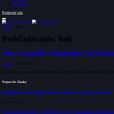
Rozhovory
Podporte nás
Home
»
bali
Prehľadávanie:
bali
Separ sa rozlúčil s kamarátom: Na Bali mu
KULTÚRA
20. JANUÁRA 2026
„Dnes som sa rozlúčil s človekom, ktorý pre mňa znamenal viac než 
Najnovšie články
Nemôžeme si viac klamať, inak Slovensko skrachuje. A ty s ním!
5. AUGUSTA 2026
Chmelár kategoricky: Toto ničenie ruských pamiatok je najohavne