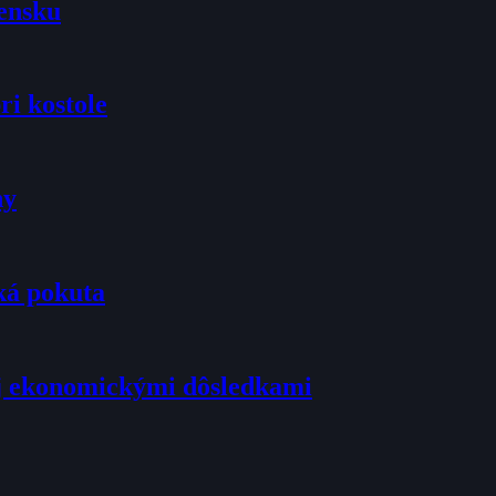
vensku
ri kostole
ny
ká pokuta
j ekonomickými dôsledkami