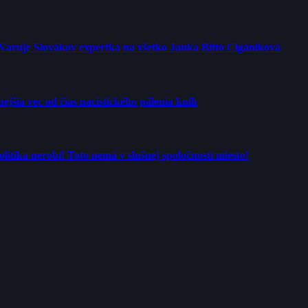
 Varuje Slovákov expertka na všetko Janka Bittó Cigániková
jšia vec od čias nacistického pálenia kníh
tika nerobí! Toto nemá v slušnej spoločnosti miesto!