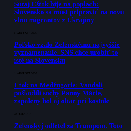
Šutaj Eštok bije na poplach:
Slovensko sa musí pripraviť na novú
vlnu migrantov z Ukrajiny
6. AUGUSTA 2026
Poľsko vzalo Zelenskému najvyššie
vyznamenanie. SNS chce urobiť to
isté na Slovensku
1. AUGUSTA 2026
Útok na Medžugorie: Vandali
poškodili sochy Panny Márie,
zapálený bol aj oltár pri kostole
28. JÚLA 2026
Zelenskyj odletel za Trumpom. Toto