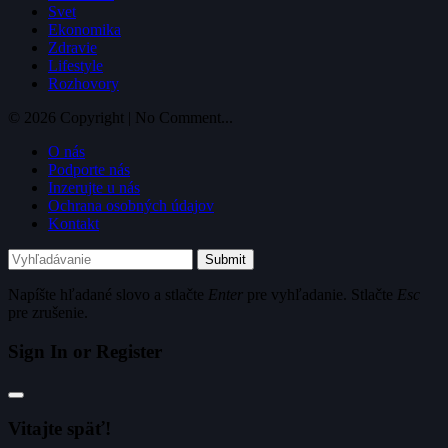
Svet
Ekonomika
Zdravie
Lifestyle
Rozhovory
© 2026 Copyright | No Comment...
O nás
Podporte nás
Inzerujte u nás
Ochrana osobných údajov
Kontakt
Submit
Napíšte hľadané slovo a stlačte
Enter
pre vyhľadanie. Stlačte
Esc
pre zrušenie.
Sign In or Register
Vitajte späť!