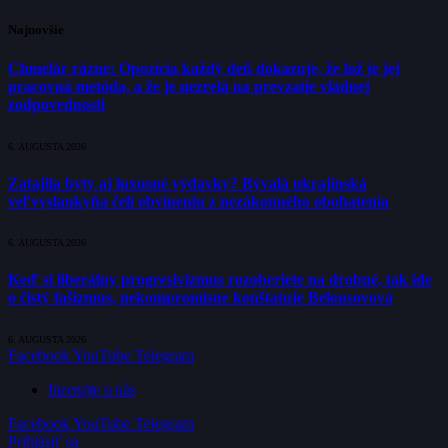
Najnovšie
Chmelár rázne: Opozícia každý deň dokazuje, že lož je jej
pracovná metóda, a že je nezrelá na prevzatie vládnej
zodpovednosti
6. AUGUSTA 2026
Zatajila byty aj luxusné výdavky? Bývalá ukrajinská
veľvyslankyňa čelí obvineniu z nezákonného obohatenia
6. AUGUSTA 2026
Keď si liberálny progresivizmus rozoberiete na drobné, tak ide
o čistý fašizmus, nekompromisne konštatuje Belousovová
6. AUGUSTA 2026
Facebook
YouTube
Telegram
Inzerujte u nás
Facebook
YouTube
Telegram
Prihlásiť sa