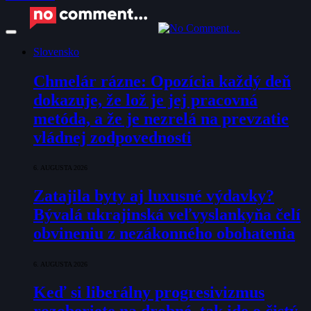
Slovensko
Chmelár rázne: Opozícia každý deň
dokazuje, že lož je jej pracovná
metóda, a že je nezrelá na prevzatie
vládnej zodpovednosti
6. AUGUSTA 2026
Zatajila byty aj luxusné výdavky?
Bývalá ukrajinská veľvyslankyňa čelí
obvineniu z nezákonného obohatenia
6. AUGUSTA 2026
Keď si liberálny progresivizmus