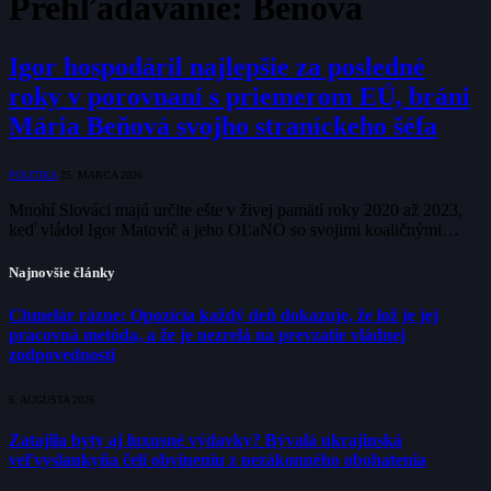
Prehľadávanie:
Beňová
Igor hospodáril najlepšie za posledné
roky v porovnaní s priemerom EÚ, bráni
Mária Beňová svojho straníckeho šéfa
POLITIKA
25. MARCA 2026
Mnohí Slováci majú určite ešte v živej pamätí roky 2020 až 2023,
keď vládol Igor Matovič a jeho OĽaNO so svojimi koaličnými…
Najnovšie články
Chmelár rázne: Opozícia každý deň dokazuje, že lož je jej
pracovná metóda, a že je nezrelá na prevzatie vládnej
zodpovednosti
6. AUGUSTA 2026
Zatajila byty aj luxusné výdavky? Bývalá ukrajinská
veľvyslankyňa čelí obvineniu z nezákonného obohatenia