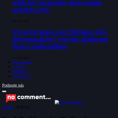
môže byť stretnutie, ktoré zmení
priebeh vojny
28. JÚLA 2026
EÚ pritvrdzuje voči TikToku: Účty
detí nemajú byť verejné, platforme
hrozí vysoká pokuta
24. JÚLA 2026
Ekonomika
Zdravie
Lifestyle
Rozhovory
Podporte nás
Home
»
Beňová