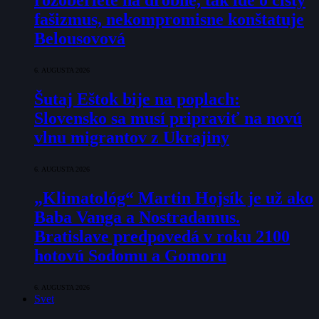
rozoberiete na drobné, tak ide o čistý
fašizmus, nekompromisne konštatuje
Belousovová
6. AUGUSTA 2026
Šutaj Eštok bije na poplach:
Slovensko sa musí pripraviť na novú
vlnu migrantov z Ukrajiny
6. AUGUSTA 2026
„Klimatológ“ Martin Hojsík je už ako
Baba Vanga a Nostradamus.
Bratislave predpovedá v roku 2100
hotovú Sodomu a Gomoru
6. AUGUSTA 2026
Svet