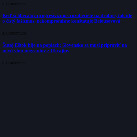
6. AUGUSTA 2026
Keď si liberálny progresivizmus rozoberiete na drobné, tak ide
o čistý fašizmus, nekompromisne konštatuje Belousovová
6. AUGUSTA 2026
Šutaj Eštok bije na poplach: Slovensko sa musí pripraviť na
novú vlnu migrantov z Ukrajiny
6. AUGUSTA 2026