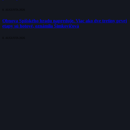
8. AUGUSTA 2026
Obnova Spišského hradu napreduje. Viac ako dve tretiny prvej
etapy sú hotové, oznámila Šimkovičová
8. AUGUSTA 2026