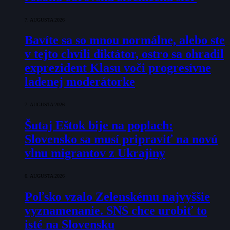
7. AUGUSTA 2026
Bavíte sa so mnou normálne, alebo ste
v tejto chvíli diktátor, ostro sa ohradil
exprezident Klasu voči progresívne
ladenej moderátorke
7. AUGUSTA 2026
Šutaj Eštok bije na poplach:
Slovensko sa musí pripraviť na novú
vlnu migrantov z Ukrajiny
6. AUGUSTA 2026
Poľsko vzalo Zelenskému najvyššie
vyznamenanie. SNS chce urobiť to
isté na Slovensku