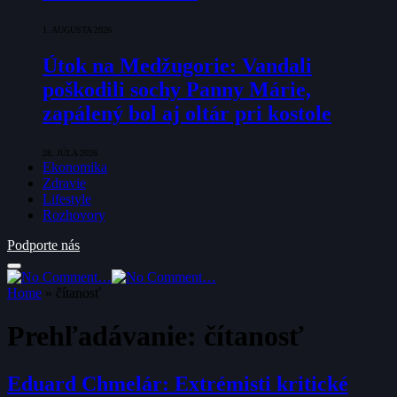
1. AUGUSTA 2026
Útok na Medžugorie: Vandali
poškodili sochy Panny Márie,
zapálený bol aj oltár pri kostole
28. JÚLA 2026
Ekonomika
Zdravie
Lifestyle
Rozhovory
Podporte nás
Home
»
čítanosť
Prehľadávanie:
čítanosť
Eduard Chmelár: Extrémisti kritické