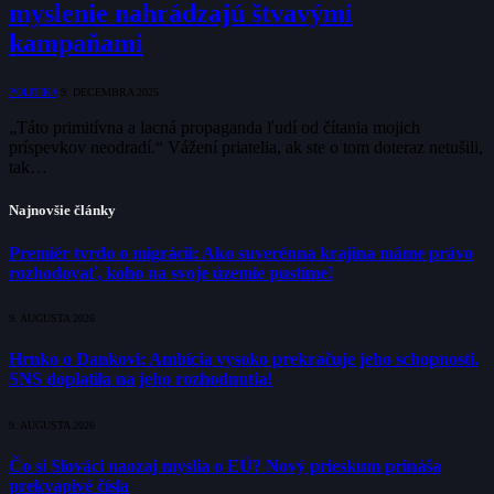
myslenie nahrádzajú štvavými
kampaňami
POLITIKA
9. DECEMBRA 2025
„Táto primitívna a lacná propaganda ľudí od čítania mojich
príspevkov neodradí.“ Vážení priatelia, ak ste o tom doteraz netušili,
tak…
Najnovšie články
Premiér tvrdo o migrácii: Ako suverénna krajina máme právo
rozhodovať, koho na svoje územie pustíme!
9. AUGUSTA 2026
Hrnko o Dankovi: Ambícia vysoko prekračuje jeho schopnosti.
SNS doplatila na jeho rozhodnutia!
9. AUGUSTA 2026
Čo si Slováci naozaj myslia o EÚ? Nový prieskum prináša
prekvapivé čísla