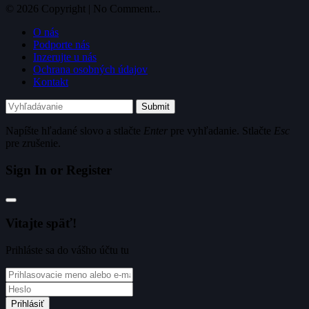
© 2026 Copyright | No Comment...
O nás
Podporte nás
Inzerujte u nás
Ochrana osobných údajov
Kontakt
Submit
Napíšte hľadané slovo a stlačte
Enter
pre vyhľadanie. Stlačte
Esc
pre zrušenie.
Sign In or Register
Vitajte späť!
Prihláste sa do vášho účtu tu
Prihlásiť