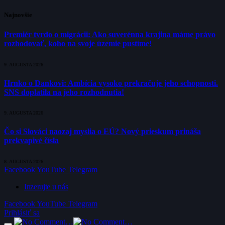
Najnovšie
Premiér tvrdo o migrácii: Ako suverénna krajina máme právo
rozhodovať, koho na svoje územie pustíme!
9. AUGUSTA 2026
Hrnko o Dankovi: Ambícia vysoko prekračuje jeho schopnosti.
SNS doplatila na jeho rozhodnutia!
9. AUGUSTA 2026
Čo si Slováci naozaj myslia o EÚ? Nový prieskum prináša
prekvapivé čísla
8. AUGUSTA 2026
Facebook
YouTube
Telegram
Inzerujte u nás
Facebook
YouTube
Telegram
Prihlásiť sa