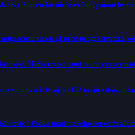
Ak chce Slovensku niečo vrátiť, potom by 
 migračnou vlnou aj pred progresívcami, o
račuje. Ministerstvo vnútra ide preverova
smev na tvári. Krajiny EÚ majú zakázané 
r Matovič? Podľa maďarského reportéra k 