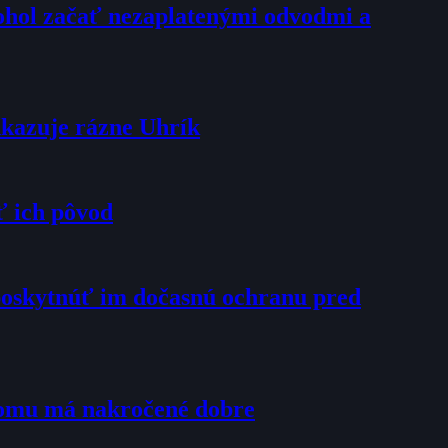
mohol začať nezaplatenými odvodmi a
dkazuje rázne Uhrík
ť ich pôvod
poskytnúť im dočasnú ochranu pred
tomu má nakročené dobre