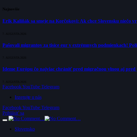
Najnovšie
Erik Kaliňák sa smeje na Korčokovi: Ak chce Slovensku niečo v
7. AUGUSTA 2026
Pašovali migrantov za tisíce eur v extrémnych podmienkach! Polí
7. AUGUSTA 2026
Ideme Európu čo najviac chrániť pred migračnou vlnou aj pred 
7. AUGUSTA 2026
Facebook
YouTube
Telegram
Inzerujte u nás
Facebook
YouTube
Telegram
Prihlásiť sa
Slovensko