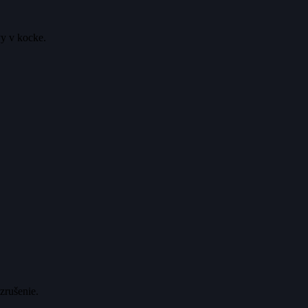
vy v kocke.
zrušenie.