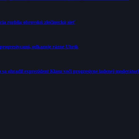
cia rozbila obrovskú zločineckú sieť
progresívcami, odkazuje rázne Uhrík
tro sa ohradil exprezident Klasu voči progresívne ladenej moderátor