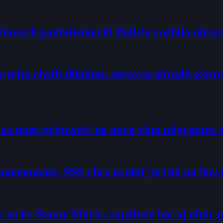
trémnych podmienkach! Polícia rozbila obrov
 tejto chvíli diktátor, ostro sa ohradil exp
o sa musí pripraviť na novú vlnu migrantov 
namenanie. SNS chce urobiť to isté na Slo
sochy Panny Márie, zapálený bol aj oltár p