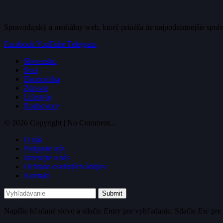
Spravodajský a mediálny web, ktorý prináša tie najpodstatnejšie sprá
Facebook
YouTube
Telegram
Slovensko
Svet
Ekonomika
Zdravie
Lifestyle
Rozhovory
© 2026 Copyright | No Comment...
O nás
Podporte nás
Inzerujte u nás
Ochrana osobných údajov
Kontakt
Submit
Napíšte hľadané slovo a stlačte
Enter
pre vyhľadanie. Stlačte
Esc
pre 