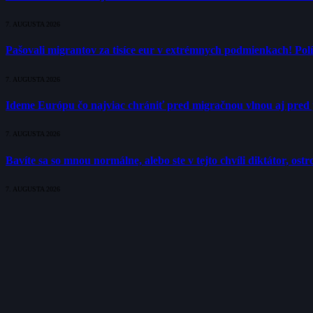
7. AUGUSTA 2026
Pašovali migrantov za tisíce eur v extrémnych podmienkach! Polí
7. AUGUSTA 2026
Ideme Európu čo najviac chrániť pred migračnou vlnou aj pred 
7. AUGUSTA 2026
Bavíte sa so mnou normálne, alebo ste v tejto chvíli diktátor, os
7. AUGUSTA 2026