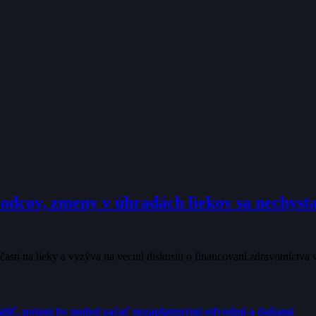
hodcov, zmeny v úhradách liekov sa nechyst
účasti na lieky a vyzýva na vecnú diskusiu o financovaní zdravotníctva
rátiť, potom by mohol začať nezaplatenými odvodmi a daňami