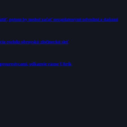
rátiť, potom by mohol začať nezaplatenými odvodmi a daňami
cia rozbila obrovskú zločineckú sieť
progresívcami, odkazuje rázne Uhrík