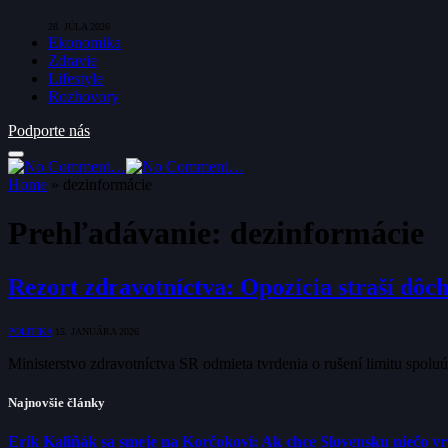
28. JÚLA 2026
Ekonomika
Zdravie
Lifestyle
Rozhovory
Podporte nás
Home
»
dezinformácie
Prehľadávanie:
dezinformácie
Rezort zdravotníctva: Opozícia straší dôc
POLITIKA
15. JANUÁRA 2026
Ministerstvo zdravotníctva SR odmieta tvrdenia o rušení limitu spolu
Najnovšie články
Erik Kaliňák sa smeje na Korčokovi: Ak chce Slovensku niečo v