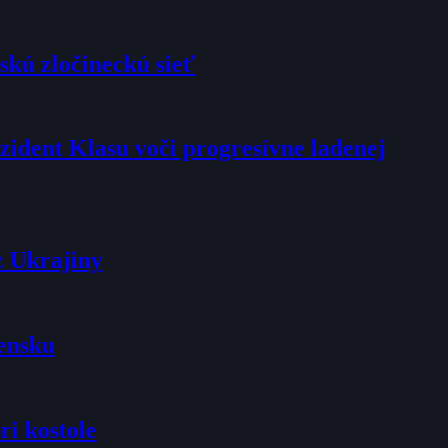
skú zločineckú sieť
rezident Klasu voči progresívne ladenej
z Ukrajiny
vensku
ri kostole