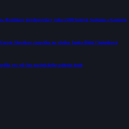
us. Bratislave predpovedá v roku 2100 hotovú Sodomu a Gomoru
 Varuje Slovákov expertka na všetko Janka Bittó Cigániková
jšia vec od čias nacistického pálenia kníh