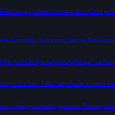
 Baba Vanga a Nostradamus. Bratislave pr
ko skrachuje. A ty s ním! Varuje Slovákov 
ých pamiatok je najohavnejšia vec od čias 
ežným ľuďom: Takto sa politika nerobí! Toto
“ na svojho opozičného partnera. Karas posl