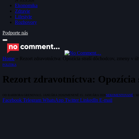
24. JÚLA 2026
Ekonomika
Zdravie
Lifestyle
Rozhovory
Podporte nás
Home
»
Rezort zdravotníctva: Opozícia straší dôchodcov, zmeny v úh
POLITIKA
Rezort zdravotníctva: Opozícia 
OD
BARBORA GRENOVA
15. JANUÁRA 2026
ZMENENÉ:
15. JANUÁRA 2026
NEKOMENTOVANÉ
1 M
Facebook
Telegram
WhatsApp
Twitter
LinkedIn
E-mail