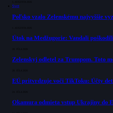
5. AUGUSTA 2026
Svet
Poľsko vzalo Zelenskému najvyššie vyz
1. AUGUSTA 2026
Útok na Medžugorie: Vandali poškodili 
28. JÚLA 2026
Zelenskyj odletel za Trumpom. Toto mô
28. JÚLA 2026
EÚ pritvrdzuje voči TikToku: Účty det
24. JÚLA 2026
Okamura odmieta vstup Ukrajiny do E