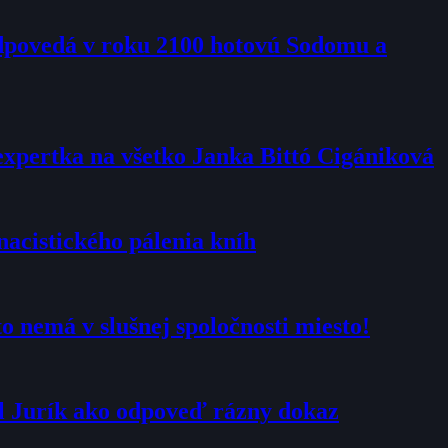
edpovedá v roku 2100 hotovú Sodomu a
expertka na všetko Janka Bittó Cigániková
nacistického pálenia kníh
 nemá v slušnej spoločnosti miesto!
al Jurík ako odpoveď rázny dokaz