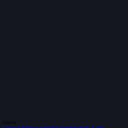
Zdieľať
Facebook
Telegram
WhatsApp
Twitter
LinkedIn
E-mail