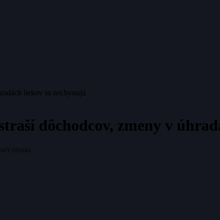
radách liekov sa nechystajú
straší dôchodcov, zmeny v úhrad
INÚT ČÍTANIA