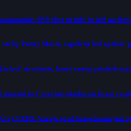
namenanie. SNS chce urobiť to isté na Slo
sochy Panny Márie, zapálený bol aj oltár p
že byť stretnutie, ktoré zmení priebeh voj
í nemajú byť verejné, platforme hrozí vyso
Ú aj NATO. Varuje pred bezpečnostnými a