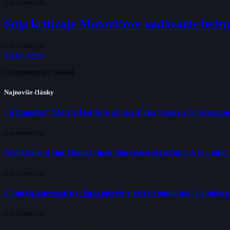
5. AUGUSTA 2026
Suja kritizuje Matovičove nadávanie bežný
5. AUGUSTA 2026
Pridať názor
Comments are closed.
Najnovšie články
„Klimatológ“ Martin Hojsík je už ako Baba Vanga a Nostradam
6. AUGUSTA 2026
Nemôžeme si viac klamať, inak Slovensko skrachuje. A ty s ním!
5. AUGUSTA 2026
Chmelár kategoricky: Toto ničenie ruských pamiatok je najohavne
5. AUGUSTA 2026