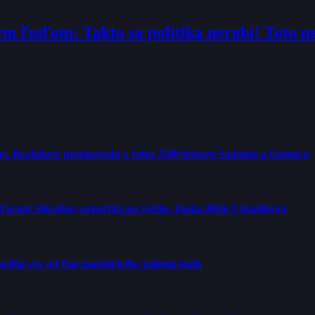
m ľuďom: Takto sa politika nerobí! Toto ne
us. Bratislave predpovedá v roku 2100 hotovú Sodomu a Gomoru
 Varuje Slovákov expertka na všetko Janka Bittó Cigániková
jšia vec od čias nacistického pálenia kníh