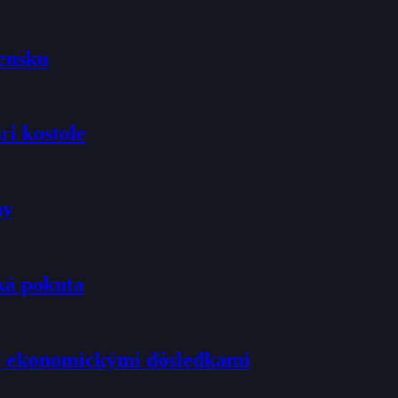
vensku
ri kostole
ny
ká pokuta
j ekonomickými dôsledkami