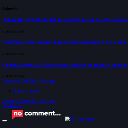
Najnovšie
„Klimatológ“ Martin Hojsík je už ako Baba Vanga a Nostradam
6. AUGUSTA 2026
Nemôžeme si viac klamať, inak Slovensko skrachuje. A ty s ním!
5. AUGUSTA 2026
Chmelár kategoricky: Toto ničenie ruských pamiatok je najohavne
5. AUGUSTA 2026
Facebook
YouTube
Telegram
Inzerujte u nás
Facebook
YouTube
Telegram
Prihlásiť sa