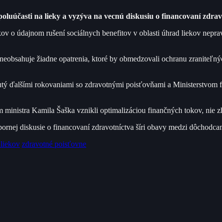
poluúčasti na lieky a vyzýva na vecnú diskusiu o financovaní zdrav
ov o údajnom rušení sociálnych benefitov v oblasti úhrad liekov neprav
neobsahuje žiadne opatrenia, ktoré by obmedzovali ochranu zraniteľnýc
utý ďalšími rokovaniami so zdravotnými poisťovňami a Ministerstvom 
 ministra Kamila Šaška vznikli optimalizáciou finančných tokov, nie zho
bornej diskusie o financovaní zdravotníctva šíri obavy medzi dôchodc
 liekov
zdravotné poisťovne