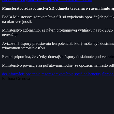
Ministerstvo zdravotníctva SR odmieta tvrdenia o rušení limitu s
Podľa Ministerstva zdravotníctva SR sú vyjadrenia opozičných politik
na úkor verejnosti.
Ministerstvo zdôraznilo, že návrh programovej vyhlášky na rok 2026 
neuvažuje.
Avizované úspory predstavujú len potenciál, ktorý môže byť dosiahn
zdravotnou starostlivosťou.
Rezort pripomína, že všetky doterajšie úspory dosiahnuté pod vedením
Ministerstvo považuje za poľutovaniahodné, že opozícia namiesto od
dezinformácie
opatrenia
rezort zdravotníctva
sociálne benefity
úhrada
Barbora Grenova