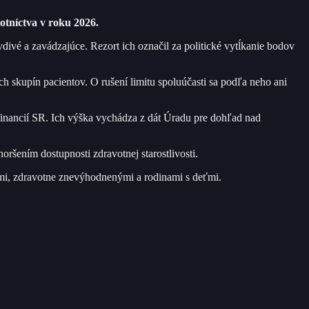
otníctva v roku 2026.
divé a zavádzajúce. Rezort ich označil za politické vytĺkanie bodov
h skupín pacientov. O rušení limitu spoluúčasti sa podľa neho ani
financií SR. Ich výška vychádza z dát Úradu pre dohľad nad
ršením dostupnosti zdravotnej starostlivosti.
ami, zdravotne znevýhodnenými a rodinami s deťmi.