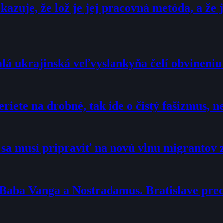
zuje, že lož je jej pracovná metóda, a že j
alá ukrajinská veľvyslankyňa čelí obvineni
eriete na drobné, tak ide o čistý fašizmus,
o sa musí pripraviť na novú vlnu migrantov 
 Baba Vanga a Nostradamus. Bratislave pr