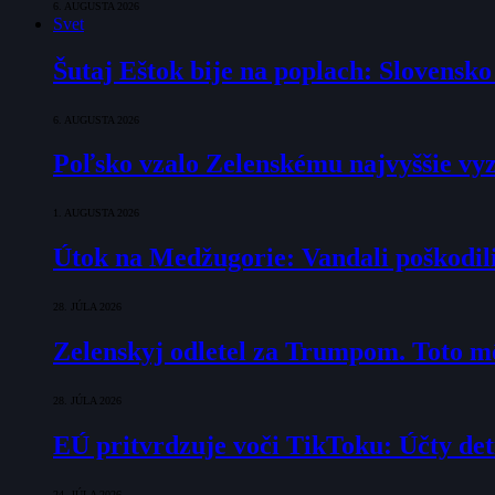
6. AUGUSTA 2026
Svet
Šutaj Eštok bije na poplach: Slovensk
6. AUGUSTA 2026
Poľsko vzalo Zelenskému najvyššie vyz
1. AUGUSTA 2026
Útok na Medžugorie: Vandali poškodili 
28. JÚLA 2026
Zelenskyj odletel za Trumpom. Toto mô
28. JÚLA 2026
EÚ pritvrdzuje voči TikToku: Účty det
24. JÚLA 2026