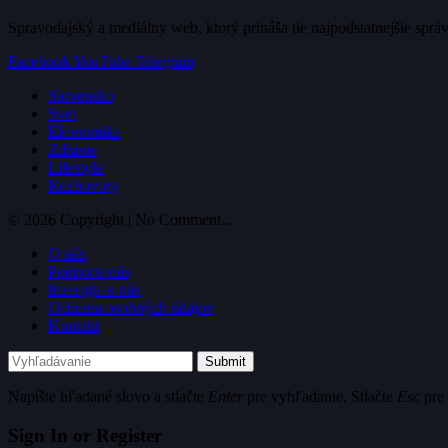
Spravodajský a mediálny web, ktorý prináša tie najpodstatnejšie sprá
Facebook
YouTube
Telegram
Slovensko
Svet
Ekonomika
Zdravie
Lifestyle
Rozhovory
© 2026 Copyright | No Comment...
O nás
Podporte nás
Inzerujte u nás
Ochrana osobných údajov
Kontakt
Submit
Napíšte hľadané slovo a stlačte
Enter
pre vyhľadanie. Stlačte
Esc
pre 
Sign In or Register