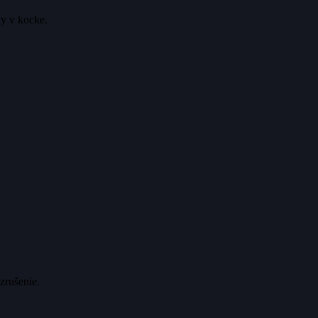
vy v kocke.
zrušenie.