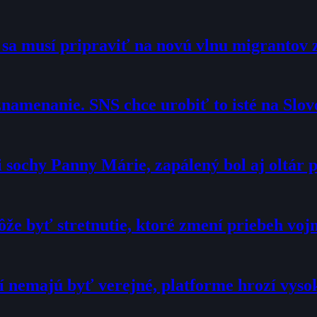
o sa musí pripraviť na novú vlnu migrantov 
namenanie. SNS chce urobiť to isté na Slo
sochy Panny Márie, zapálený bol aj oltár p
že byť stretnutie, ktoré zmení priebeh voj
í nemajú byť verejné, platforme hrozí vyso