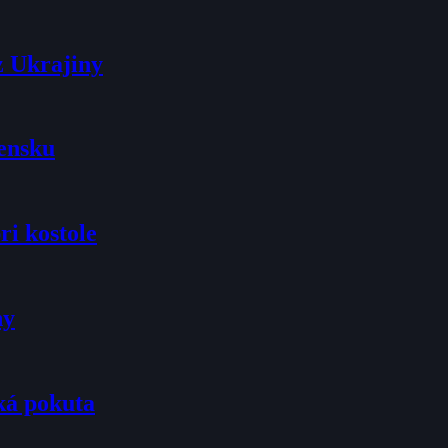
z Ukrajiny
vensku
ri kostole
ny
ká pokuta