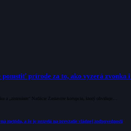
 pomstiť prírode za to, ako vyzerá zvonka i
lánku a „zisteniam“ Nadácie Zastavme korupciu, ktorý obviňuje…
ná metóda, a že je nezrelá na prevzatie vládnej zodpovednosti