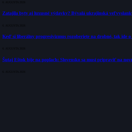
6. AUGUSTA 2026
Zatajila byty aj luxusné výdavky? Bývalá ukrajinská veľvyslank
6. AUGUSTA 2026
Keď si liberálny progresivizmus rozoberiete na drobné, tak ide 
6. AUGUSTA 2026
Šutaj Eštok bije na poplach: Slovensko sa musí pripraviť na no
6. AUGUSTA 2026