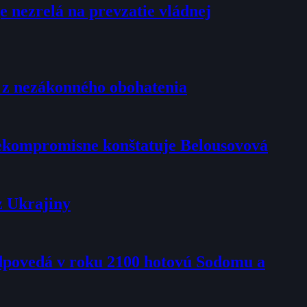
e nezrelá na prevzatie vládnej
u z nezákonného obohatenia
 nekompromisne konštatuje Belousovová
z Ukrajiny
edpovedá v roku 2100 hotovú Sodomu a