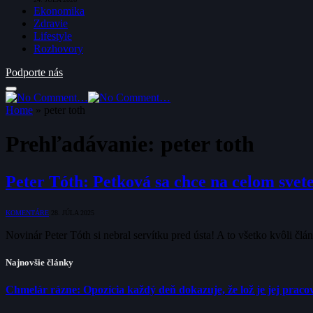
Ekonomika
Zdravie
Lifestyle
Rozhovory
Podporte nás
Home
»
peter toth
Prehľadávanie:
peter toth
Peter Tóth: Petková sa chce na celom svete
KOMENTÁRE
28. JÚLA 2025
Novinár Peter Tóth si nebral servítku pred ústa! A to všetko kvôli č
Najnovšie články
Chmelár rázne: Opozícia každý deň dokazuje, že lož je jej pracov