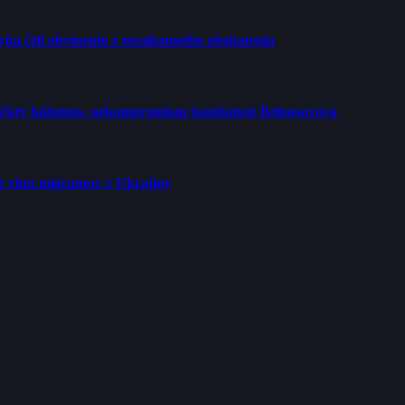
yňa čelí obvineniu z nezákonného obohatenia
o čistý fašizmus, nekompromisne konštatuje Belousovová
vú vlnu migrantov z Ukrajiny