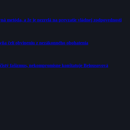
ná metóda, a že je nezrelá na prevzatie vládnej zodpovednosti
yňa čelí obvineniu z nezákonného obohatenia
o čistý fašizmus, nekompromisne konštatuje Belousovová