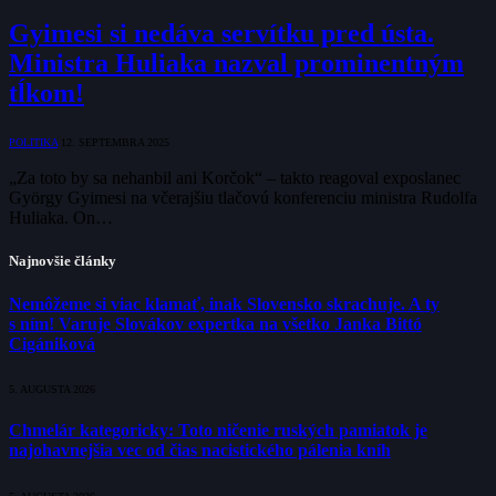
Gyimesi si nedáva servítku pred ústa.
Ministra Huliaka nazval prominentným
tĺkom!
POLITIKA
12. SEPTEMBRA 2025
„Za toto by sa nehanbil ani Korčok“ – takto reagoval exposlanec
György Gyimesi na včerajšiu tlačovú konferenciu ministra Rudolfa
Huliaka. On…
Najnovšie články
Nemôžeme si viac klamať, inak Slovensko skrachuje. A ty
s ním! Varuje Slovákov expertka na všetko Janka Bittó
Cigániková
5. AUGUSTA 2026
Chmelár kategoricky: Toto ničenie ruských pamiatok je
najohavnejšia vec od čias nacistického pálenia kníh