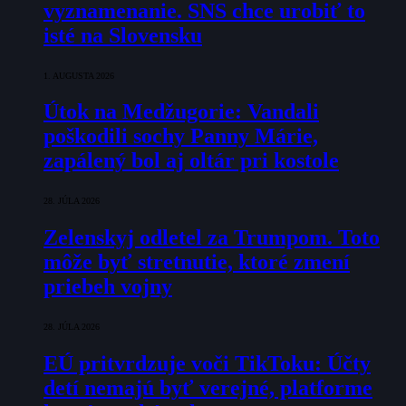
vyznamenanie. SNS chce urobiť to
isté na Slovensku
1. AUGUSTA 2026
Útok na Medžugorie: Vandali
poškodili sochy Panny Márie,
zapálený bol aj oltár pri kostole
28. JÚLA 2026
Zelenskyj odletel za Trumpom. Toto
môže byť stretnutie, ktoré zmení
priebeh vojny
28. JÚLA 2026
EÚ pritvrdzuje voči TikToku: Účty
detí nemajú byť verejné, platforme