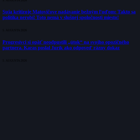
5. AUGUSTA 2026
Suja kritizuje Matovičove nadávanie bežným ľuďom: Takto sa
politika nerobí! Toto nemá v slušnej spoločnosti miesto!
5. AUGUSTA 2026
Progresívci si opäť neodpustili „útok“ na svojho opozičného
partnera. Karas poslal Jurík ako odpoveď rázny dokaz
5. AUGUSTA 2026