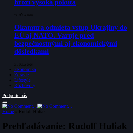
hrozí vysoká pokuta
24. JÚLA 2026
Okamura odmieta vstup Ukrajiny do
EÚ aj NATO. Varuje pred
bezpečnostnými aj ekonomickými
dôsledkami
24. JÚLA 2026
Ekonomika
Zdravie
Lifestyle
Rozhovory
Podporte nás
Home
»
Rudolf Huliak
Prehľadávanie:
Rudolf Huliak