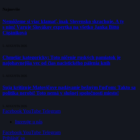
Najnovšie
Nemôžeme si viac klamať, inak Slovensko skrachuje. A ty
s ním! Varuje Slovákov expertka na všetko Janka Bittó
Cigániková
5. AUGUSTA 2026
Chmelár kategoricky: Toto ničenie ruských pamiatok je
najohavnejšia vec od čias nacistického pálenia kníh
5. AUGUSTA 2026
Suja kritizuje Matovičove nadávanie bežným ľuďom: Takto sa
politika nerobí! Toto nemá v slušnej spoločnosti miesto!
5. AUGUSTA 2026
Facebook
YouTube
Telegram
Inzerujte u nás
Facebook
YouTube
Telegram
Prihlásiť sa