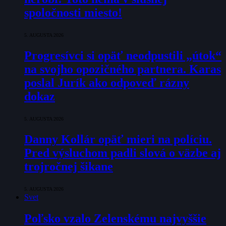
spoločnosti miesto!
5. AUGUSTA 2026
Progresívci si opäť neodpustili „útok“
na svojho opozičného partnera. Karas
poslal Jurík ako odpoveď rázny
dokaz
5. AUGUSTA 2026
Danny Kollár opäť mieri na políciu.
Pred výsluchom padli slová o väzbe aj
trojročnej šikane
5. AUGUSTA 2026
Svet
Poľsko vzalo Zelenskému najvyššie