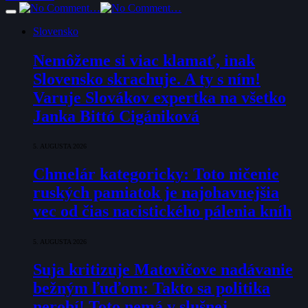
Slovensko
Nemôžeme si viac klamať, inak
Slovensko skrachuje. A ty s ním!
Varuje Slovákov expertka na všetko
Janka Bittó Cigániková
5. AUGUSTA 2026
Chmelár kategoricky: Toto ničenie
ruských pamiatok je najohavnejšia
vec od čias nacistického pálenia kníh
5. AUGUSTA 2026
Suja kritizuje Matovičove nadávanie
bežným ľuďom: Takto sa politika
nerobí! Toto nemá v slušnej