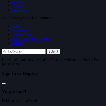
Zdravie
Lifestyle
Rozhovory
© 2026 Copyright | No Comment...
O nás
Podporte nás
Inzerujte u nás
Ochrana osobných údajov
Kontakt
Submit
Napíšte hľadané slovo a stlačte
Enter
pre vyhľadanie. Stlačte
Esc
pre zrušenie.
Sign In or Register
Vitajte späť!
Prihláste sa do vášho účtu tu