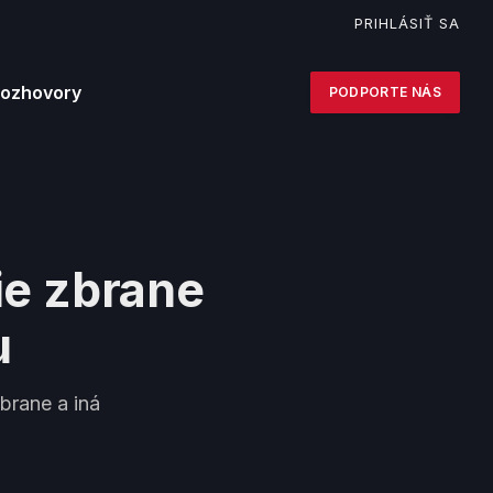
PRIHLÁSIŤ SA
Facebook
YouTube
Telegram
ozhovory
PODPORTE NÁS
ie zbrane
u
brane a iná