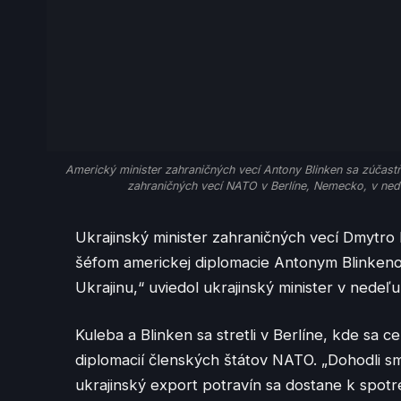
Americký minister zahraničných vecí Antony Blinken sa zúčastňu
zahraničných vecí NATO v Berlíne, Nemecko, v ned
Ukrajinský minister zahraničných vecí Dmytro
šéfom americkej diplomacie Antonym Blinkeno
Ukrajinu,“ uviedol ukrajinský minister v nedeľu
Kuleba a Blinken sa stretli v Berlíne, kde sa c
diplomacií členských štátov NATO. „Dohodli s
ukrajinský export potravín sa dostane k spotre