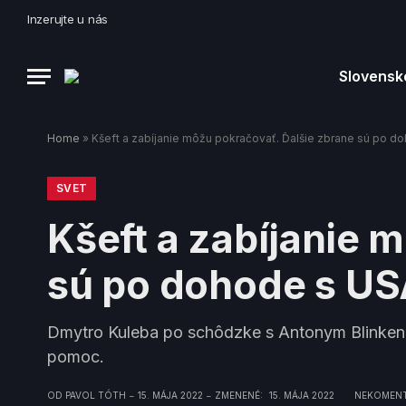
Inzerujte u nás
Slovensk
Home
»
Kšeft a zabíjanie môžu pokračovať. Ďalšie zbrane sú po do
SVET
Kšeft a zabíjanie 
sú po dohode s USA
Dmytro Kuleba po schôdzke s Antonym Blinkenom 
pomoc.
OD
PAVOL TÓTH
15. MÁJA 2022
ZMENENÉ:
15. MÁJA 2022
NEKOMEN