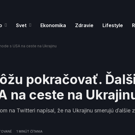
o
Svet
Ekonomika
Zdravie
Lifestyle
R
hode s USA na ceste na Ukrajinu
môžu pokračovať. Ďalš
 na ceste na Ukrajin
na Twitteri napísal, že na Ukrajinu smerujú ďalšie z
TOVANÉ
1 MINÚT ČÍTANIA