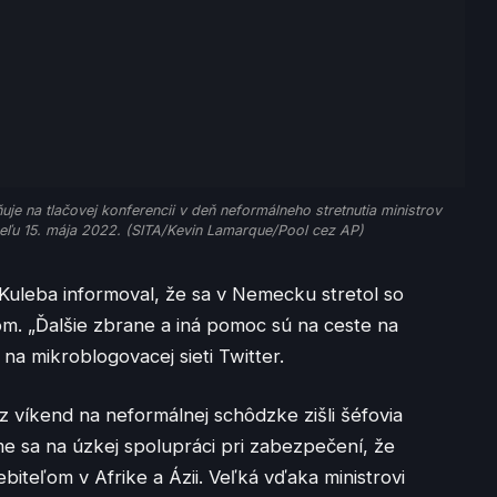
je na tlačovej konferencii v deň neformálneho stretnutia ministrov
eľu 15. mája 2022. (SITA/Kevin Lamarque/Pool cez AP)
 Kuleba informoval, že sa v Nemecku stretol so
m. „Ďalšie zbrane a iná pomoc sú na ceste na
 na mikroblogovacej sieti Twitter.
ez víkend na neformálnej schôdzke zišli šéfovia
me sa na úzkej spolupráci pri zabezpečení, že
biteľom v Afrike a Ázii. Veľká vďaka ministrovi