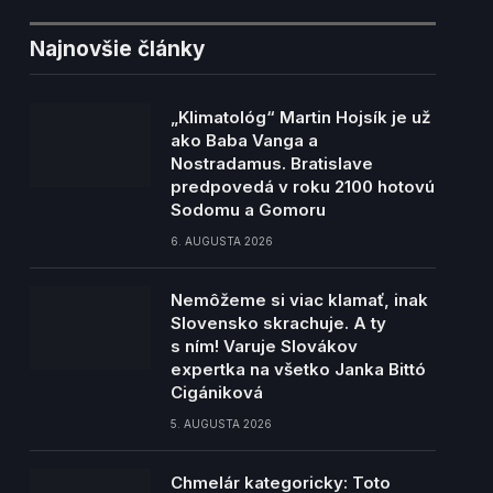
Najnovšie články
„Klimatológ“ Martin Hojsík je už
ako Baba Vanga a
Nostradamus. Bratislave
predpovedá v roku 2100 hotovú
Sodomu a Gomoru
6. AUGUSTA 2026
Nemôžeme si viac klamať, inak
Slovensko skrachuje. A ty
s ním! Varuje Slovákov
expertka na všetko Janka Bittó
Cigániková
5. AUGUSTA 2026
Chmelár kategoricky: Toto