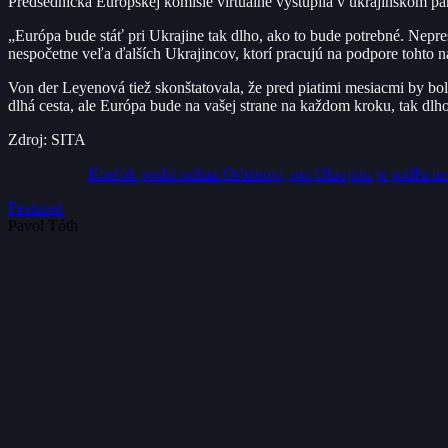
Predsedníčka Európskej komisie virtuálne vystúpila v ukrajinskom pa
„Európa bude stáť pri Ukrajine tak dlho, ako to bude potrebné. Nepres
nespočetne veľa ďalších Ukrajincov, ktorí pracujú na podpore tohto 
Von der Leyenová tiež skonštatovala, že pred piatimi mesiacmi by bolo
dlhá cesta, ale Európa bude na vašej strane na každom kroku, tak dlh
Zdroj: SITA
Korčok poslal odkaz Orbánovi, pre Ukrajinu je podľa n
Featured
Pavol Tóth