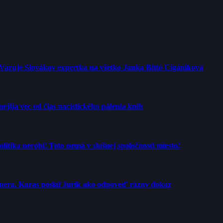
 Varuje Slovákov expertka na všetko Janka Bittó Cigániková
jšia vec od čias nacistického pálenia kníh
tika nerobí! Toto nemá v slušnej spoločnosti miesto!
rtnera. Karas poslal Jurík ako odpoveď rázny dokaz