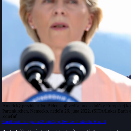
Americký prezident Joe Biden stojí vedľa predsedníčky Európskej 
Partenkirchen, Nemecko, nedeľa 26. júna 2022. (SITA/Lukas Barth /
Zdieľať
Facebook
Telegram
WhatsApp
Twitter
LinkedIn
E-mail