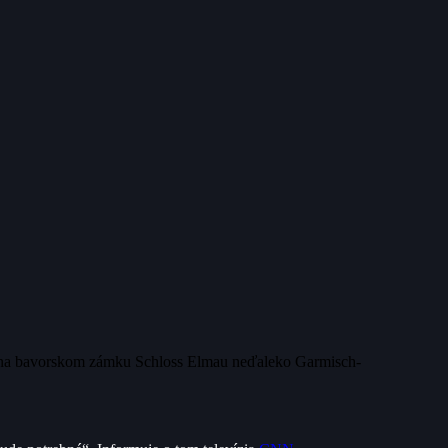
7 na bavorskom zámku Schloss Elmau neďaleko Garmisch-