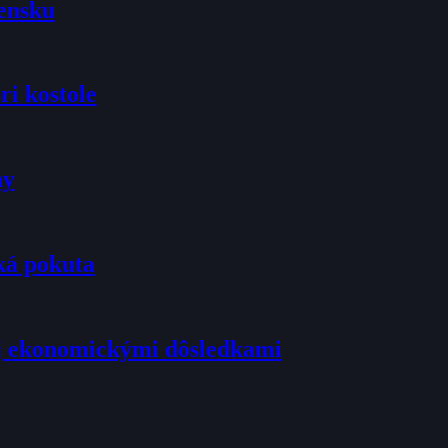
vensku
ri kostole
ny
ká pokuta
j ekonomickými dôsledkami