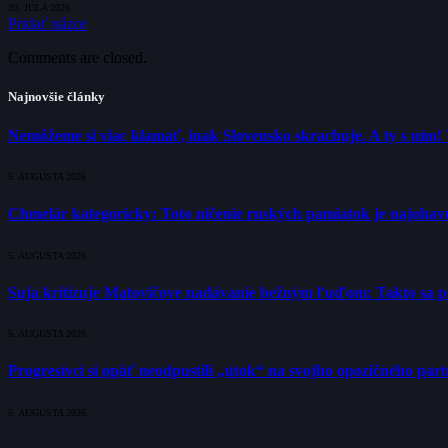
30. JÚLA 2026
Pridať názor
Comments are closed.
Najnovšie články
Nemôžeme si viac klamať, inak Slovensko skrachuje. A ty s ním!
5. AUGUSTA 2026
Chmelár kategoricky: Toto ničenie ruských pamiatok je najohavne
5. AUGUSTA 2026
Suja kritizuje Matovičove nadávanie bežným ľuďom: Takto sa poli
5. AUGUSTA 2026
Progresívci si opäť neodpustili „útok“ na svojho opozičného pa
5. AUGUSTA 2026