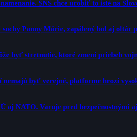
namenanie. SNS chce urobiť to isté na Slo
sochy Panny Márie, zapálený bol aj oltár p
že byť stretnutie, ktoré zmení priebeh voj
í nemajú byť verejné, platforme hrozí vyso
Ú aj NATO. Varuje pred bezpečnostnými a