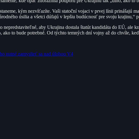
rlamente, kde opäť zdôraznila podporu pre Ukrajinu tak „dlho, ako to b
taneme, kým nezvíťazíte. Vaši statoční vojaci v prvej línii prinášajú m
národného úsilia a všetci dúfajú v lepšiu budúcnosť pre svoju krajinu
 nepredstaviteľné, aby Ukrajina dostala štatút kandidáta do EÚ, ale kr
o, ako to bude potrebné. Od týchto temných dní vojny až do chvíle, keď
eho nutné zamyslieť sa nad úlohou V4