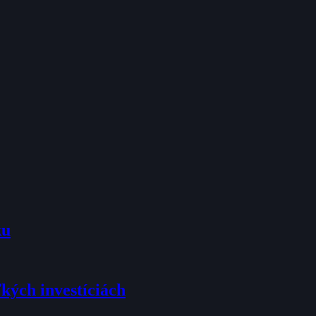
ku
ľkých investíciách