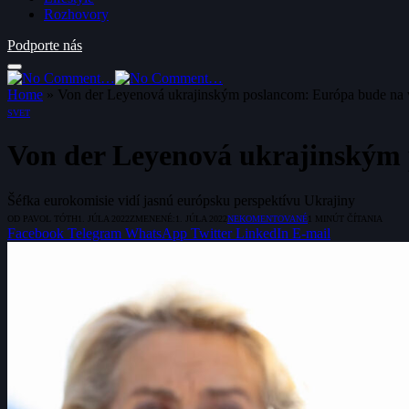
Rozhovory
Podporte nás
Home
»
Von der Leyenová ukrajinským poslancom: Európa bude na v
SVET
Von der Leyenová ukrajinským 
Šéfka eurokomisie vidí jasnú európsku perspektívu Ukrajiny
OD
PAVOL TÓTH
1. JÚLA 2022
ZMENENÉ:
1. JÚLA 2022
NEKOMENTOVANÉ
1 MINÚT ČÍTANIA
Facebook
Telegram
WhatsApp
Twitter
LinkedIn
E-mail