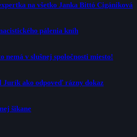
expertka na všetko Janka Bittó Cigániková
nacistického pálenia kníh
 nemá v slušnej spoločnosti miesto!
al Jurík ako odpoveď rázny dokaz
nej šikane