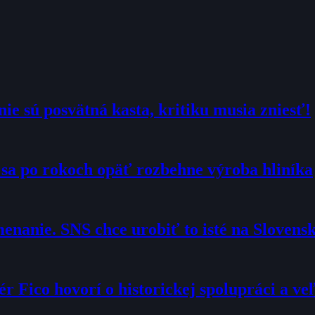
ie sú posvätná kasta, kritiku musia zniesť!
 sa po rokoch opäť rozbehne výroba hliníka
enanie. SNS chce urobiť to isté na Slovens
r Fico hovorí o historickej spolupráci a ve