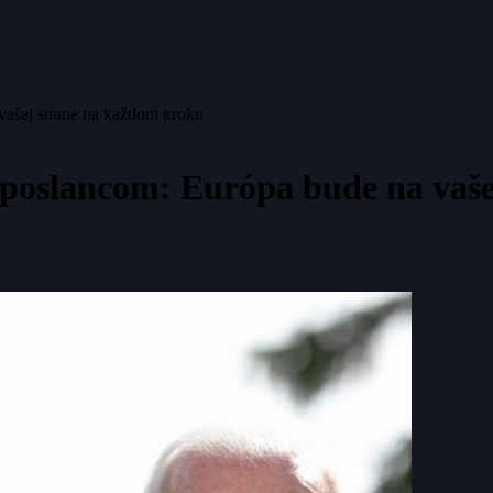
ašej strane na každom kroku
poslancom: Európa bude na vaše