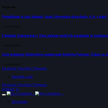
Najnovšie
Nemôžeme si viac klamať, inak Slovensko skrachuje. A ty s ním!
5. AUGUSTA 2026
Chmelár kategoricky: Toto ničenie ruských pamiatok je najohavne
5. AUGUSTA 2026
Suja kritizuje Matovičove nadávanie bežným ľuďom: Takto sa poli
5. AUGUSTA 2026
Facebook
YouTube
Telegram
Inzerujte u nás
Facebook
YouTube
Telegram
Prihlásiť sa
Slovensko