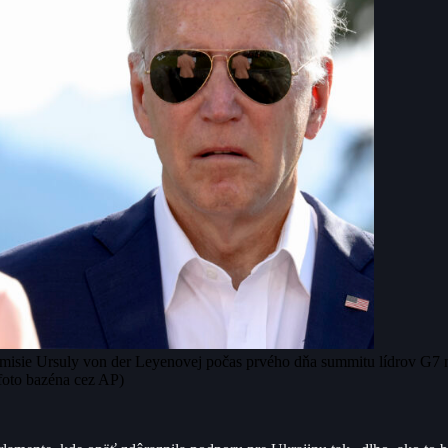
komisie Ursuly von der Leyenovej počas prvého dňa summitu lídrov G
foto bazéna cez AP)