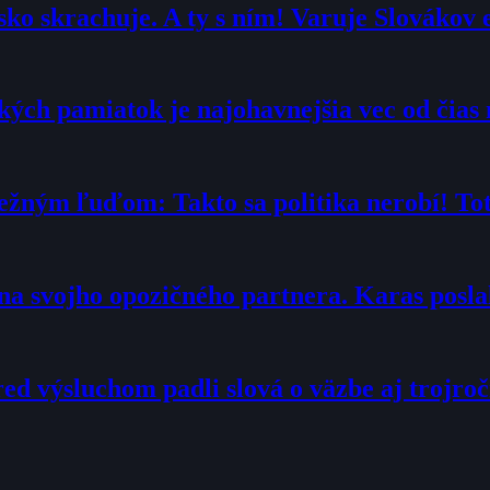
ko skrachuje. A ty s ním! Varuje Slovákov 
ých pamiatok je najohavnejšia vec od čias 
ežným ľuďom: Takto sa politika nerobí! Toto
“ na svojho opozičného partnera. Karas posl
ed výsluchom padli slová o väzbe aj trojroč