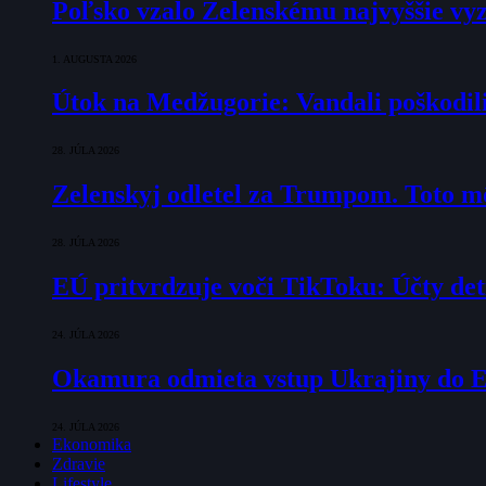
Poľsko vzalo Zelenskému najvyššie vyz
1. AUGUSTA 2026
Útok na Medžugorie: Vandali poškodili 
28. JÚLA 2026
Zelenskyj odletel za Trumpom. Toto mô
28. JÚLA 2026
EÚ pritvrdzuje voči TikToku: Účty det
24. JÚLA 2026
Okamura odmieta vstup Ukrajiny do E
24. JÚLA 2026
Ekonomika
Zdravie
Lifestyle