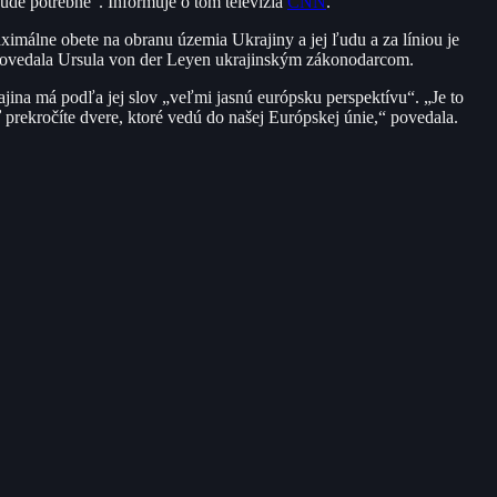
ude potrebné“. Informuje o tom televízia
CNN
.
aximálne obete na obranu územia Ukrajiny a jej ľudu a za líniou je
,“ povedala Ursula von der Leyen ukrajinským zákonodarcom.
ajina má podľa jej slov „veľmi jasnú európsku perspektívu“. „Je to
 prekročíte dvere, ktoré vedú do našej Európskej únie,“ povedala.