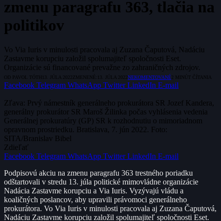
zmenu paragrafu 363, tlačia na
politikov
Vo Via Iuris v minulosti pracovala aj Zuzana Čaputová, Nadáciu
Zastavme korupciu založil spolumajiteľ spoločnosti Eset.
Organizácie sú financované prevažne zo zahraničných zdrojov.
OD
PAVOL TÓTH
13. JÚLA 2022
ZMENENÉ:
13. JÚLA 2022
NEKOMENTOVANÉ
2 MINÚT ČÍTANIA
Facebook
Telegram
WhatsApp
Twitter
LinkedIn
E-mail
Zľava: Prvý námestník generálneho prokurátora SR Jozef Kandera,
generálny prokurátor SR Maroš Žilinka počas vyhlásenia vedenia
Generálnej prokuratúry (GP) SR k rozhodnutiu o mimoriadnom
opravnom prostriedku. Bratislava, 7. jún 2022. Foto:
SITA/Branislav Bibel
Zdieľať
Facebook
Telegram
WhatsApp
Twitter
LinkedIn
E-mail
Podpisovú akciu na zmenu paragrafu 363 trestného poriadku
odštartovali v stredu 13. júla politické mimovládne organizácie
Nadácia Zastavme korupciu a Via Iuris. Vyzývajú vládu a
koaličných poslancov, aby upravili právomoci generálneho
prokurátora. Vo Via Iuris v minulosti pracovala aj Zuzana Čaputová,
Nadáciu Zastavme korupciu založil spolumajiteľ spoločnosti Eset.