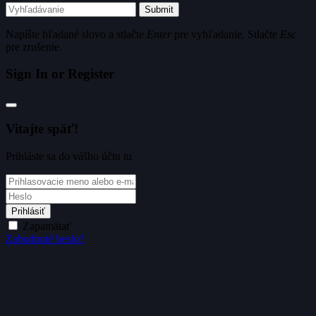
Submit
Napíšte hľadané slovo a stlačte
Enter
pre vyhľadanie. Stlačte
Esc
pre zrušenie.
Sign In or Register
Vitajte späť!
Prihláste sa do vášho účtu tu
Prihlásiť
Zapamätať
Zabudnuté heslo?