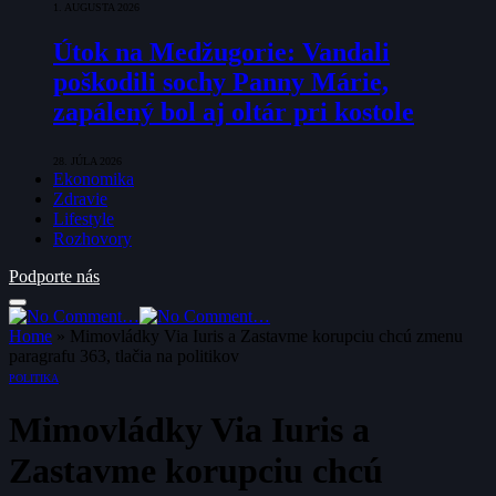
1. AUGUSTA 2026
Útok na Medžugorie: Vandali
poškodili sochy Panny Márie,
zapálený bol aj oltár pri kostole
28. JÚLA 2026
Ekonomika
Zdravie
Lifestyle
Rozhovory
Podporte nás
Home
»
Mimovládky Via Iuris a Zastavme korupciu chcú zmenu
paragrafu 363, tlačia na politikov
POLITIKA
Mimovládky Via Iuris a
Zastavme korupciu chcú