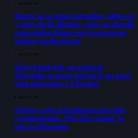
7. AUGUSTA 2026
Bavíte sa so mnou normálne, alebo ste
v tejto chvíli diktátor, ostro sa ohradil
exprezident Klasu voči progresívne
ladenej moderátorke
7. AUGUSTA 2026
Šutaj Eštok bije na poplach:
Slovensko sa musí pripraviť na novú
vlnu migrantov z Ukrajiny
6. AUGUSTA 2026
Poľsko vzalo Zelenskému najvyššie
vyznamenanie. SNS chce urobiť to
isté na Slovensku