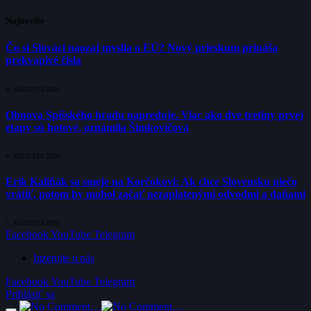
Najnovšie
Čo si Slováci naozaj myslia o EÚ? Nový prieskum prináša
prekvapivé čísla
8. AUGUSTA 2026
Obnova Spišského hradu napreduje. Viac ako dve tretiny prvej
etapy sú hotové, oznámila Šimkovičová
8. AUGUSTA 2026
Erik Kaliňák sa smeje na Korčokovi: Ak chce Slovensku niečo
vrátiť, potom by mohol začať nezaplatenými odvodmi a daňami
7. AUGUSTA 2026
Facebook
YouTube
Telegram
Inzerujte u nás
Facebook
YouTube
Telegram
Prihlásiť sa