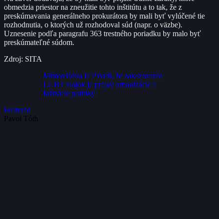
obmedzia priestor na zneužitie tohto inštitútu a to tak, že z
preskúmavania generálneho prokurátora by mali byť vylúčené tie
rozhodnutia, o ktorých už rozhodoval súd (napr. o väzbe).
Uznesenie podľa paragrafu 363 trestného poriadku by malo byť
preskúmateľné súdom.
Zdroj: SITA
Mimovládka IĽP tvrdí, že zakazovanie
LGBT vlajok je prejav orbanizácie a
fašizácie politiky
Featured
Pavol Tóth