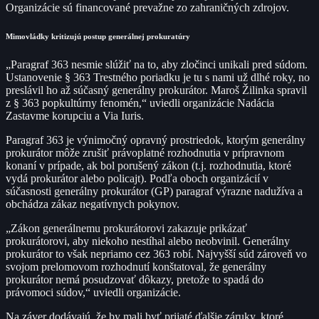
Organizácie sú financované prevažne zo zahraničných zdrojov.
Mimovládky kritizujú postup generálnej prokuratúry
„Paragraf 363 nesmie slúžiť na to, aby zločinci unikali pred súdom.
Ustanovenie § 363 Trestného poriadku je tu s nami už dlhé roky, no
preslávil ho až súčasný generálny prokurátor. Maroš Žilinka spravil
z § 363 popkultúrny fenomén,“ uviedli organizácie Nadácia
Zastavme korupciu a Via Iuris.
Paragraf 363 je výnimočný opravný prostriedok, ktorým generálny
prokurátor môže zrušiť právoplatné rozhodnutia v prípravnom
konaní v prípade, ak bol porušený zákon (t.j. rozhodnutia, ktoré
vydá prokurátor alebo policajt). Podľa oboch organizácií v
súčasnosti generálny prokurátor (GP) paragraf výrazne nadužíva a
obchádza zákaz negatívnych pokynov.
„Zákon generálnemu prokurátorovi zakazuje prikázať
prokurátorovi, aby niekoho nestíhal alebo neobvinil. Generálny
prokurátor to však nepriamo cez 363 robí. Najvyšší súd zároveň vo
svojom prelomovom rozhodnutí konštatoval, že generálny
prokurátor nemá posudzovať dôkazy, pretože to spadá do
právomoci súdov,“ uviedli organizácie.
Na záver dodávajú, že by mali byť prijaté ďalšie záruky, ktoré