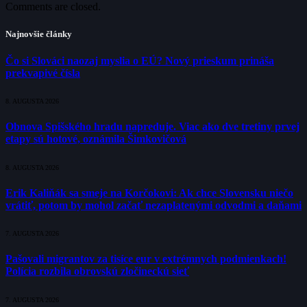
Comments are closed.
Najnovšie články
Čo si Slováci naozaj myslia o EÚ? Nový prieskum prináša
prekvapivé čísla
8. AUGUSTA 2026
Obnova Spišského hradu napreduje. Viac ako dve tretiny prvej
etapy sú hotové, oznámila Šimkovičová
8. AUGUSTA 2026
Erik Kaliňák sa smeje na Korčokovi: Ak chce Slovensku niečo
vrátiť, potom by mohol začať nezaplatenými odvodmi a daňami
7. AUGUSTA 2026
Pašovali migrantov za tisíce eur v extrémnych podmienkach!
Polícia rozbila obrovskú zločineckú sieť
7. AUGUSTA 2026