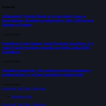
Najnovšie
„Klimatológ“ Martin Hojsík je už ako Baba Vanga a
Nostradamus. Bratislave predpovedá v roku 2100 hotovú
Sodomu a Gomoru
6. AUGUSTA 2026
Nemôžeme si viac klamať, inak Slovensko skrachuje. A ty
s ním! Varuje Slovákov expertka na všetko Janka Bittó
Cigániková
5. AUGUSTA 2026
Chmelár kategoricky: Toto ničenie ruských pamiatok je
najohavnejšia vec od čias nacistického pálenia kníh
5. AUGUSTA 2026
Facebook
YouTube
Telegram
Inzerujte u nás
Facebook
YouTube
Telegram