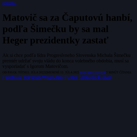
POLITIKA
Matovič sa za Čaputovú hanbí,
podľa Šimečku by sa mal
Heger prezidentky zastať
Ak si chce podľa lídra Progresívneho Slovenska Michala Šimečku
premiér udržať svoju vládu do konca volebného obdobia, musí sa
vysporiadať s Igorom Matovičom.
OD
PAVOL TÓTH
15. JÚLA 2022
ZMENENÉ:
15. JÚLA 2022
NEKOMENTOVANÉ
2 MINÚT ČÍTANIA
Facebook
Telegram
WhatsApp
Twitter
LinkedIn
E-mail