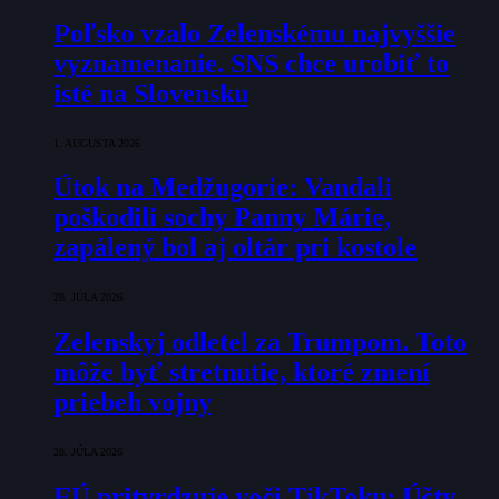
Poľsko vzalo Zelenskému najvyššie
vyznamenanie. SNS chce urobiť to
isté na Slovensku
1. AUGUSTA 2026
Útok na Medžugorie: Vandali
poškodili sochy Panny Márie,
zapálený bol aj oltár pri kostole
28. JÚLA 2026
Zelenskyj odletel za Trumpom. Toto
môže byť stretnutie, ktoré zmení
priebeh vojny
28. JÚLA 2026
EÚ pritvrdzuje voči TikToku: Účty