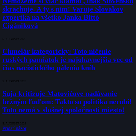
Nemôžeme si viac klamať, inak Slovensko
skrachuje. A ty s ním! Varuje Slovákov
expertka na všetko Janka Bittó
Cigániková
5. AUGUSTA 2026
Chmelár kategoricky: Toto ničenie
ruských pamiatok je najohavnejšia vec od
čias nacistického pálenia kníh
5. AUGUSTA 2026
Suja kritizuje Matovičove nadávanie
bežným ľuďom: Takto sa politika nerobí!
Toto nemá v slušnej spoločnosti miesto!
5. AUGUSTA 2026
Pridať názor