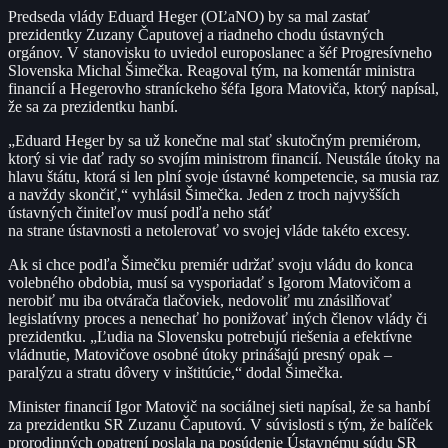
Predseda vlády Eduard Heger (OĽaNO) by sa mal zastať
prezidentky Zuzany Čaputovej a riadneho chodu ústavných
orgánov. V stanovisku to uviedol europoslanec a šéf Progresívneho
Slovenska Michal Šimečka. Reagoval tým, na komentár ministra
financií a Hegerovho straníckeho šéfa Igora Matoviča, ktorý napísal,
že sa za prezidentku hanbí.
„Eduard Heger by sa už konečne mal stať skutočným premiérom,
ktorý si vie dať rady so svojím ministrom financií. Neustále útoky na
hlavu štátu, ktorá si len plní svoje ústavné kompetencie, sa musia raz
a navždy skončiť,“ vyhlásil Šimečka. Jeden z troch najvyšších
ústavných činiteľov musí podľa neho stáť
na strane ústavnosti a netolerovať vo svojej vláde takéto excesy.
Ak si chce podľa Šimečku premiér udržať svoju vládu do konca
volebného obdobia, musí sa vysporiadať s Igorom Matovičom a
nerobiť mu iba otvárača tlačoviek, nedovoliť mu znásilňovať
legislatívny proces a nenechať ho ponižovať iných členov vlády či
prezidentku. „Ľudia na Slovensku potrebujú riešenia a efektívne
vládnutie, Matovičove osobné útoky prinášajú presný opak –
paralýzu a stratu dôvery v inštitúcie,“ dodal Šimečka.
Minister financií Igor Matovič na sociálnej sieti napísal, že sa hanbí
za prezidentku SR Zuzanu Čaputovú. V súvislosti s tým, že balíček
prorodinných opatrení poslala na posúdenie Ústavnému súdu SR