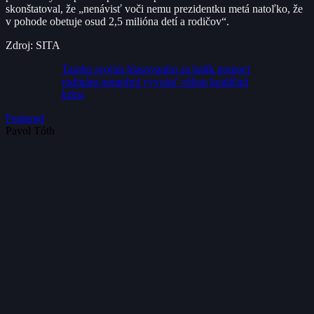
skonštatoval, že „nenávisť voči nemu prezidentku metá natoľko, že
v pohode obetuje osud 2,5 milióna detí a rodičov“.
Zdroj: SITA
Taraba svojim hlasovaním za balík pomoci
rodinám pomohol vyvolať vážnu koaličnú
krízu
Featured
Pavol Tóth