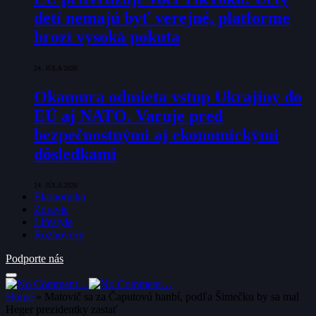
detí nemajú byť verejné, platforme
hrozí vysoká pokuta
24. JÚLA 2026
Okamura odmieta vstup Ukrajiny do
EÚ aj NATO. Varuje pred
bezpečnostnými aj ekonomickými
dôsledkami
24. JÚLA 2026
Ekonomika
Zdravie
Lifestyle
Rozhovory
Podporte nás
Home
»
Matovič sa za Čaputovú hanbí, podľa Šimečku by sa mal
Heger prezidentky zastať