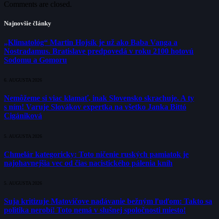
Comments are closed.
Najnovšie články
„Klimatológ“ Martin Hojsík je už ako Baba Vanga a
Nostradamus. Bratislave predpovedá v roku 2100 hotovú
Sodomu a Gomoru
6. AUGUSTA 2026
Nemôžeme si viac klamať, inak Slovensko skrachuje. A ty
s ním! Varuje Slovákov expertka na všetko Janka Bittó
Cigániková
5. AUGUSTA 2026
Chmelár kategoricky: Toto ničenie ruských pamiatok je
najohavnejšia vec od čias nacistického pálenia kníh
5. AUGUSTA 2026
Suja kritizuje Matovičove nadávanie bežným ľuďom: Takto sa
politika nerobí! Toto nemá v slušnej spoločnosti miesto!