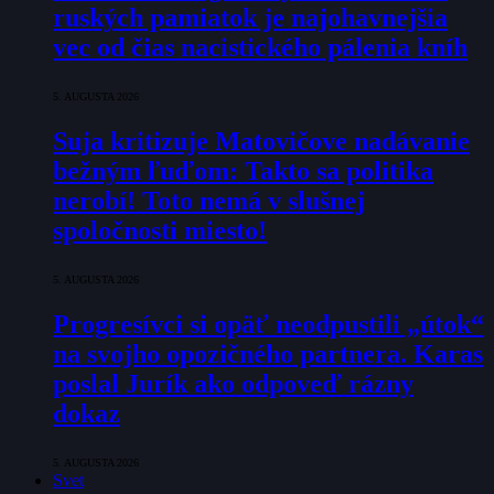
ruských pamiatok je najohavnejšia
vec od čias nacistického pálenia kníh
5. AUGUSTA 2026
Suja kritizuje Matovičove nadávanie
bežným ľuďom: Takto sa politika
nerobí! Toto nemá v slušnej
spoločnosti miesto!
5. AUGUSTA 2026
Progresívci si opäť neodpustili „útok“
na svojho opozičného partnera. Karas
poslal Jurík ako odpoveď rázny
dokaz
5. AUGUSTA 2026
Svet