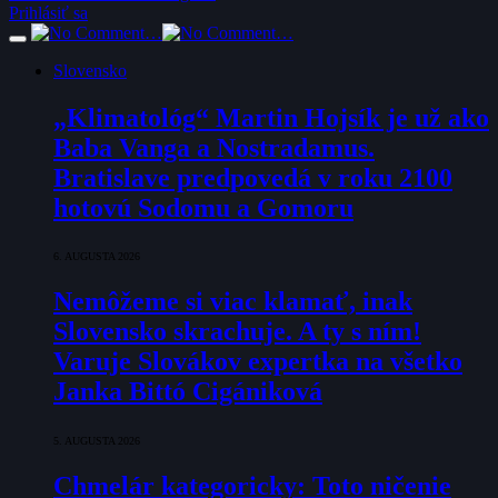
Prihlásiť sa
Slovensko
„Klimatológ“ Martin Hojsík je už ako
Baba Vanga a Nostradamus.
Bratislave predpovedá v roku 2100
hotovú Sodomu a Gomoru
6. AUGUSTA 2026
Nemôžeme si viac klamať, inak
Slovensko skrachuje. A ty s ním!
Varuje Slovákov expertka na všetko
Janka Bittó Cigániková
5. AUGUSTA 2026
Chmelár kategoricky: Toto ničenie