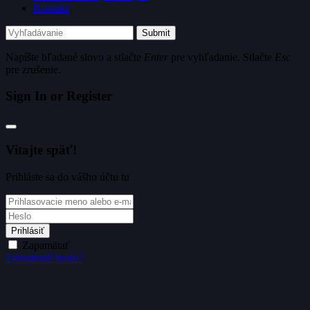
Kontakt
Submit
Napíšte hľadané slovo a stlačte
Enter
pre vyhľadanie. Stlačte
Esc
pre zrušenie.
Sign In or Register
Vitajte späť!
Prihláste sa do vášho účtu tu
Prihlásiť
Zapamätať
Zabudnuté heslo?