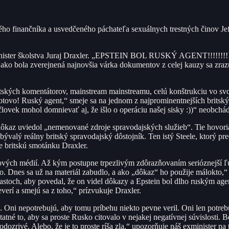
kého finančníka a usvedčeného páchateľa sexuálnych trestných činov Je
inister školstva Juraj Draxler. „EPSTEIN BOL RUSKÝ AGENT!!!!!!!!!!!!
, ako bola zverejnená najnovšia várka dokumentov z celej kauzy sa zraz
itských komentátorov, mainstream mainstreamu, celú konštrukciu vo sv
hotovo! Ruský agent,“ smeje sa na jednom z najprominentnejších britsk
ovek mohol domnievať aj, že išlo o operáciu našej sisky :))“ neobchá
dôkaz uviedol „nemenované zdroje spravodajských služieb“. Tie hovoria,
 bývalý reálny britský spravodajský dôstojník. Ten istý Steele, ktorý 
e britskú smotánku Draxler.
ých médií. Až kým postupne trpezlivým zdôrazňovaním serióznejší ľudia
to. Dnes sa už na materiál zabudlo, a ako „dôkaz“ ho použije málokto,“
castoch, aby povedal, že on videl dôkazy a Epstein bol dlho ruským ag
everí a smejú sa z toho,“ prízvukuje Draxler.
ia. Oni nepotrebujú, aby tomu príbehu niekto pevne veril. Oni len potreb
tné to, aby sa proste Rusko citovalo v nejakej negatívnej súvislosti. Be
odozrivé. Alebo, že je to proste ríša zla,“ upozorňuje náš exminister na