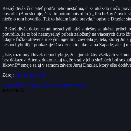
Bežný divák či čitateľ podľa neho neskúma, či sa ukázalo niečo pravd
hovorili. (A nesleduje, či sa to potom potvrdilo.) „Ten bežný človek s
niečo o tom hovorilo. Tak to hádam bude pravda,“ opisuje Draxler si
„Bežný divák dokonca ani nezachytil, aký smiešny sa ukázal príbeh o t
potvrdilo, že to bol nezmyselný príbeh založený na viacerých čisto lž
údajne ťažko otrávená ruskými agentmi, zavolala jej teta, ktorej Julia
nespochybnili),“ poukazuje Draxler na to, ako sa na Západe, ale aj u
„Iste, rozumný človek nepochybuje, že tajné služby všetkých veľmocí 
bez dôkazov. A teraz dokonca aj to, že vraj v jeho službách bol sexuá
šikovní?“ smeje sa aj v samom závere Juraj Draxler, ktorý ešte dodáv
Zdroj:
Juraj Draxler/FB
agent
dôkazy
Draxler
Epstein
klamstvo
rusko
Jozef Malík