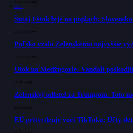
6. AUGUSTA 2026
Svet
Šutaj Eštok bije na poplach: Slovensk
6. AUGUSTA 2026
Poľsko vzalo Zelenskému najvyššie vyz
1. AUGUSTA 2026
Útok na Medžugorie: Vandali poškodili 
28. JÚLA 2026
Zelenskyj odletel za Trumpom. Toto mô
28. JÚLA 2026
EÚ pritvrdzuje voči TikToku: Účty det
24. JÚLA 2026