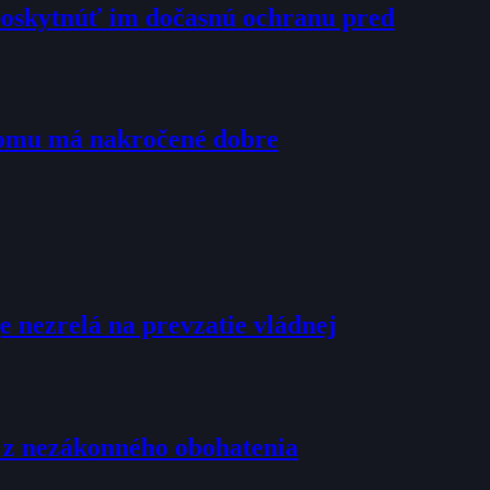
poskytnúť im dočasnú ochranu pred
tomu má nakročené dobre
e nezrelá na prevzatie vládnej
u z nezákonného obohatenia