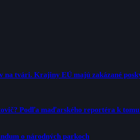
 na tvári. Krajiny EÚ majú zakázané pos
tovič? Podľa maďarského reportéra k tom
randum o národných parkoch