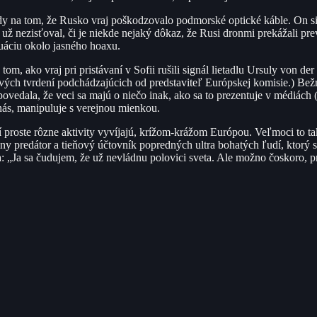
y na tom, že Rusko vraj poškodzovalo podmorské optické káble. On si pa
i už nezisťoval, či je niekde nejaký dôkaz, že Rusi dronmi prekážali pr
tuáciu okolo jasného hoaxu.
om, ako vraj pri pristávaní v Sofii rušili signál lietadlu Ursuly von d
ivých tvrdení podchádzajúcich od predstaviteľ Európskej komisie.) Bežný
 povedala, že veci sa majú o niečo inak, ako sa to prezentuje v médiách
 nás, manipuluje s verejnou mienkou.
proste rôzne aktivity vyvíjajú, krížom-krážom Európou. Veľmoci to tak r
lny predátor a tieňový účtovník popredných ultra bohatých ľudí, ktorý 
a: „Ja sa čudujem, že už nevládnu polovici sveta. Ale možno čoskoro, p