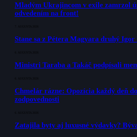
Mladým Ukrajincom v exile zamrzol ú
odvedením na front!
7. AUGUSTA 2026
Stane sa z Pétera Magyara druhý Igo
6. AUGUSTA 2026
Ministri Taraba a Takáč podpísali m
6. AUGUSTA 2026
Chmelár rázne: Opozícia každý deň doka
zodpovednosti
6. AUGUSTA 2026
Zatajila byty aj luxusné výdavky? Býv