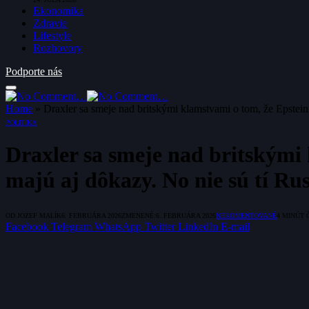
Ekonomika
Zdravie
Lifestyle
Rozhovory
Podporte nás
Home
»
Draxler sa smeje nad britskými klamstvami o tom, že Epstein
POLITIKA
Draxler sa smeje nad britskými
majú aj dôkazy. No nie sú tí Rus
OD
JOZEF MALÍK
6. FEBRUÁRA 2026
ZMENENÉ:
6. FEBRUÁRA 2026
NEKOMENTOVANÉ
4 MINÚT 
Facebook
Telegram
WhatsApp
Twitter
LinkedIn
E-mail