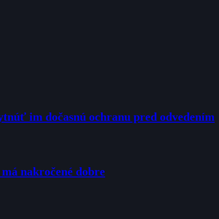
kytnúť im dočasnú ochranu pred odvedením
u má nakročené dobre