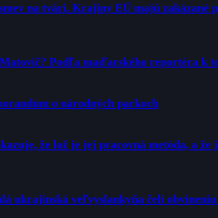
smev na tvári. Krajiny EÚ majú zakázané 
r Matovič? Podľa maďarského reportéra k 
emorandum o národných parkoch
zuje, že lož je jej pracovná metóda, a že j
alá ukrajinská veľvyslankyňa čelí obvineni