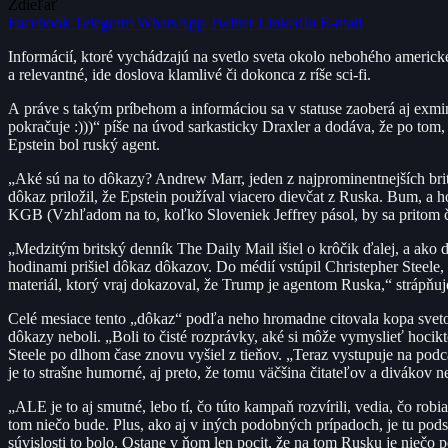
Zdieľať
Facebook
Telegram
WhatsApp
Twitter
LinkedIn
E-mail
Informácií, ktoré vychádzajú na svetlo sveta okolo nebohého americ
a relevantné, ide doslova klamlivé či dokonca z ríše sci-fi.
A práve s takým príbehom a informáciou sa v statuse zaoberá aj exm
pokračuje :)))“ píše na úvod sarkasticky Draxler a dodáva, že po tom
Epstein bol ruský agent.
„Aké sú na to dôkazy? Andrew Marr, jeden z najprominentnejších br
dôkaz priložil, že Epstein používal viacero dievčat z Ruska. Bum, a 
KGB (Vzhľadom na to, koľko Sloveniek Jeffrey pásol, by sa pritom čl
„Medzitým britský denník The Daily Mail išiel o krôčik ďalej, a ako 
hodinami prišiel dôkaz dôkazov. Do médií vstúpil Christepher Steele,
materiál, ktorý vraj dokazoval, že Trump je agentom Ruska,“ strápňuj
Celé mesiace tento „dôkaz“ podľa neho hromadne citovala kopa svetov
dôkazy neboli. „Boli to čisté rozprávky, aké si môže vymyslieť hocik
Steele po dlhom čase znovu vyšiel z tieňov. „Teraz vystupuje na pod
je to strašne humorné, aj preto, že tomu väčšina čitateľov a divákov n
„ALE je to aj smutné, lebo tí, čo túto kampaň rozvírili, vedia, čo rob
tom niečo bude. Plus, ako aj v iných podobných prípadoch, je tu podsta
súvislosti to bolo. Ostane v ňom len pocit, že na tom Rusku je niečo p