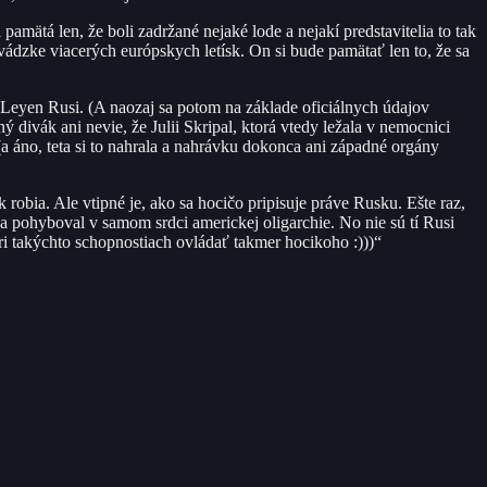
mätá len, že boli zadržané nejaké lode a nejakí predstavitelia to tak
evádzke viacerých európskych letísk. On si bude pamätať len to, že sa
er Leyen Rusi. (A naozaj sa potom na základe oficiálnych údajov
 divák ani nevie, že Julii Skripal, ktorá vtedy ležala v nemocnici
 (a áno, teta si to nahrala a nahrávku dokonca ani západné orgány
obia. Ale vtipné je, ako sa hocičo pripisuje práve Rusku. Ešte raz,
sa pohyboval v samom srdci americkej oligarchie. No nie sú tí Rusi
ri takýchto schopnostiach ovládať takmer hocikoho :)))“