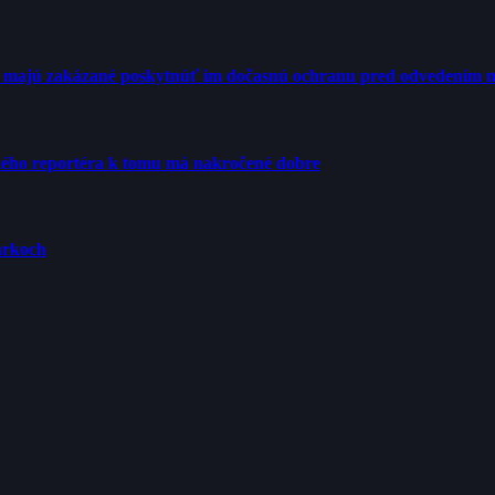
Ú majú zakázané poskytnúť im dočasnú ochranu pred odvedením n
ého reportéra k tomu má nakročené dobre
arkoch