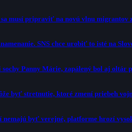
o sa musí pripraviť na novú vlnu migrantov 
namenanie. SNS chce urobiť to isté na Slo
sochy Panny Márie, zapálený bol aj oltár p
že byť stretnutie, ktoré zmení priebeh voj
í nemajú byť verejné, platforme hrozí vyso