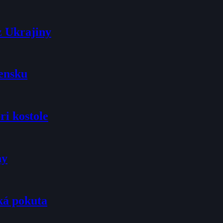
z Ukrajiny
vensku
ri kostole
ny
ká pokuta