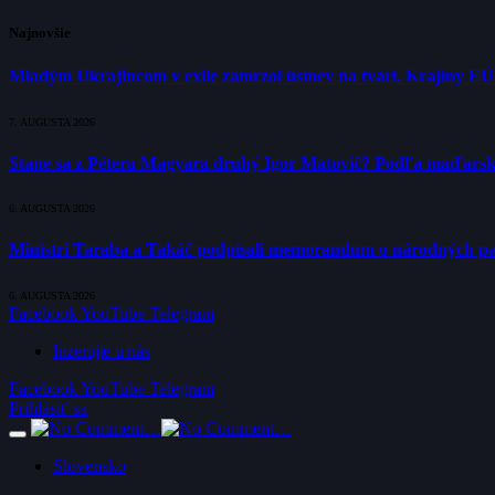
Najnovšie
Mladým Ukrajincom v exile zamrzol úsmev na tvári. Krajiny E
7. AUGUSTA 2026
Stane sa z Pétera Magyara druhý Igor Matovič? Podľa maďarsk
6. AUGUSTA 2026
Ministri Taraba a Takáč podpísali memorandum o národných p
6. AUGUSTA 2026
Facebook
YouTube
Telegram
Inzerujte u nás
Facebook
YouTube
Telegram
Prihlásiť sa
Slovensko