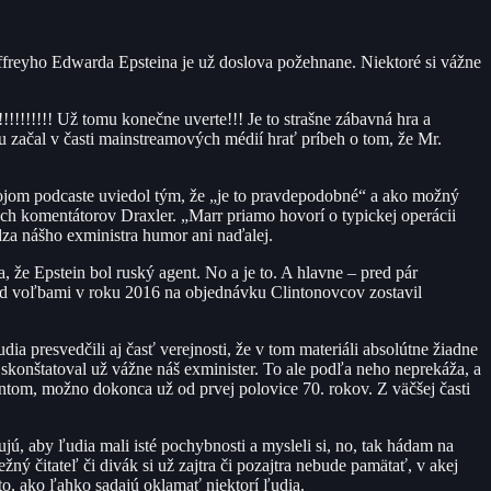
ffreyho Edwarda Epsteina je už doslova požehnane. Niektoré si vážne
!!!!!! Už tomu konečne uverte!!! Je to strašne zábavná hra a
u začal v časti mainstreamových médií hrať príbeh o tom, že Mr.
ojom podcaste uviedol tým, že „je to pravdepodobné“ a ako možný
ých komentátorov Draxler. „Marr priamo hovorí o typickej operácii
dza nášho exministra humor ani naďalej.
 že Epstein bol ruský agent. No a je to. A hlavne – pred pár
pred voľbami v roku 2016 na objednávku Clintonovcov zostavil
 presvedčili aj časť verejnosti, že v tom materiáli absolútne žiadne
 skonštatoval už vážne náš exminister. To ale podľa neho neprekáža, a
entom, možno dokonca už od prvej polovice 70. rokov. Z väčšej časti
ujú, aby ľudia mali isté pochybnosti a mysleli si, no, tak hádam na
žný čitateľ či divák si už zajtra či pozajtra nebude pamätať, v akej
 to, ako ľahko sadajú oklamať niektorí ľudia.