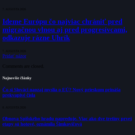
7. AUGUSTA 2026
Ideme Európu čo najviac chrániť pred
migračnou vlnou aj pred progresívcami,
odkazuje rázne Uhrík
7. AUGUSTA 2026
Pridať názor
Comments are closed.
Najnovšie články
Čo si Slováci naozaj myslia o EÚ? Nový prieskum prináša
prekvapivé čísla
8. AUGUSTA 2026
Obnova Spišského hradu napreduje. Viac ako dve tretiny prvej
etapy sú hotové, oznámila Šimkovičová