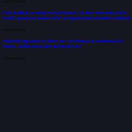
8. AUGUSTA 2026
Erik Kaliňák sa smeje na Korčokovi: Ak chce Slovensku niečo
vrátiť, potom by mohol začať nezaplatenými odvodmi a daňami
7. AUGUSTA 2026
Pašovali migrantov za tisíce eur v extrémnych podmienkach!
Polícia rozbila obrovskú zločineckú sieť
7. AUGUSTA 2026