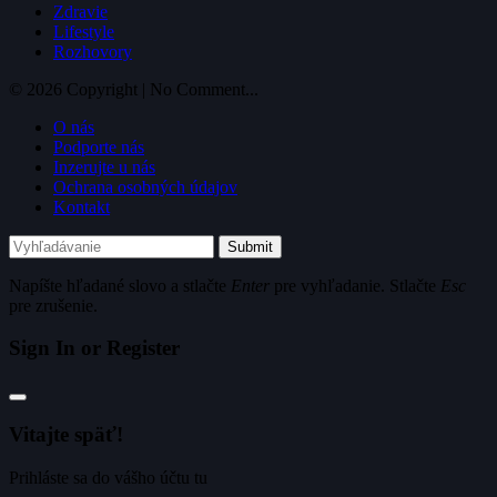
Zdravie
Lifestyle
Rozhovory
© 2026 Copyright | No Comment...
O nás
Podporte nás
Inzerujte u nás
Ochrana osobných údajov
Kontakt
Submit
Napíšte hľadané slovo a stlačte
Enter
pre vyhľadanie. Stlačte
Esc
pre zrušenie.
Sign In or Register
Vitajte späť!
Prihláste sa do vášho účtu tu