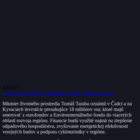
Zdieľať
Facebook
Telegram
WhatsApp
Twitter
LinkedIn
E-mail
Minister životného prostredia Tomáš Taraba oznámil v Čadci a na
Kysuciach investície presahujúce 18 miliónov eur, ktoré majú
smerovať z eurofondov a Environmentálneho fondu do viacerých
oblastí rozvoja regiónu. Financie budú využité najmä na zlepšenie
odpadového hospodárstva, zvyšovanie energetickej efektívnosti
verejných budov a podporu cykloturistiky v regióne.