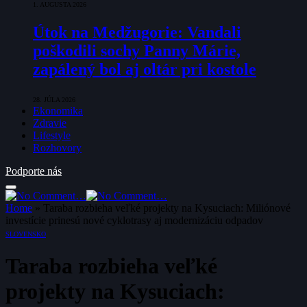
1. AUGUSTA 2026
Útok na Medžugorie: Vandali
poškodili sochy Panny Márie,
zapálený bol aj oltár pri kostole
28. JÚLA 2026
Ekonomika
Zdravie
Lifestyle
Rozhovory
Podporte nás
Home
»
Taraba rozbieha veľké projekty na Kysuciach: Miliónové
investície prinesú nové cyklotrasy aj modernizáciu odpadov
SLOVENSKO
Taraba rozbieha veľké
projekty na Kysuciach: