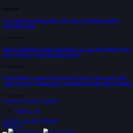
Najnovšie
Čo si Slováci naozaj myslia o EÚ? Nový prieskum prináša
prekvapivé čísla
8. AUGUSTA 2026
Obnova Spišského hradu napreduje. Viac ako dve tretiny prvej
etapy sú hotové, oznámila Šimkovičová
8. AUGUSTA 2026
Erik Kaliňák sa smeje na Korčokovi: Ak chce Slovensku niečo
vrátiť, potom by mohol začať nezaplatenými odvodmi a daňami
7. AUGUSTA 2026
Facebook
YouTube
Telegram
Inzerujte u nás
Facebook
YouTube
Telegram
Prihlásiť sa