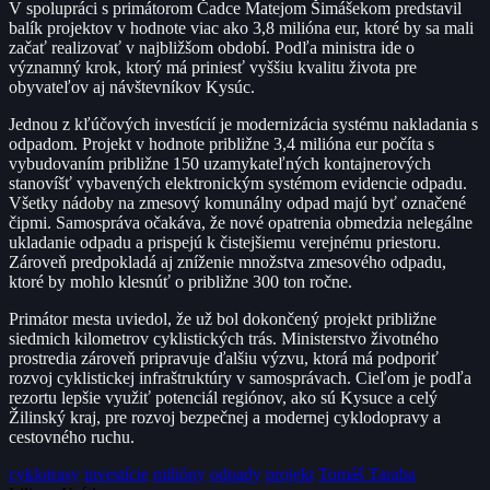
V spolupráci s primátorom Čadce Matejom Šimášekom predstavil
balík projektov v hodnote viac ako 3,8 milióna eur, ktoré by sa mali
začať realizovať v najbližšom období. Podľa ministra ide o
významný krok, ktorý má priniesť vyššiu kvalitu života pre
obyvateľov aj návštevníkov Kysúc.
Jednou z kľúčových investícií je modernizácia systému nakladania s
odpadom. Projekt v hodnote približne 3,4 milióna eur počíta s
vybudovaním približne 150 uzamykateľných kontajnerových
stanovíšť vybavených elektronickým systémom evidencie odpadu.
Všetky nádoby na zmesový komunálny odpad majú byť označené
čipmi. Samospráva očakáva, že nové opatrenia obmedzia nelegálne
ukladanie odpadu a prispejú k čistejšiemu verejnému priestoru.
Zároveň predpokladá aj zníženie množstva zmesového odpadu,
ktoré by mohlo klesnúť o približne 300 ton ročne.
Primátor mesta uviedol, že už bol dokončený projekt približne
siedmich kilometrov cyklistických trás. Ministerstvo životného
prostredia zároveň pripravuje ďalšiu výzvu, ktorá má podporiť
rozvoj cyklistickej infraštruktúry v samosprávach. Cieľom je podľa
rezortu lepšie využiť potenciál regiónov, ako sú Kysuce a celý
Žilinský kraj, pre rozvoj bezpečnej a modernej cyklodopravy a
cestovného ruchu.
cyklotrasy
investície
milióny
odpady
projekt
Tomáš Taraba