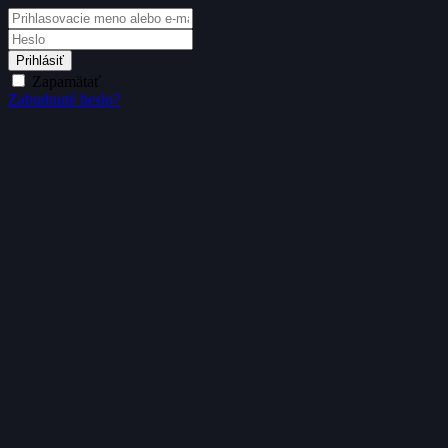
Prihlásiť
Zapamätať
Zabudnuté heslo?