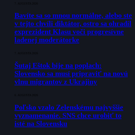
7. AUGUSTA 2026
Bavíte sa so mnou normálne, alebo ste
v tejto chvíli diktátor, ostro sa ohradil
exprezident Klasu voči progresívne
ladenej moderátorke
7. AUGUSTA 2026
Šutaj Eštok bije na poplach:
Slovensko sa musí pripraviť na novú
vlnu migrantov z Ukrajiny
6. AUGUSTA 2026
Poľsko vzalo Zelenskému najvyššie
vyznamenanie. SNS chce urobiť to
isté na Slovensku