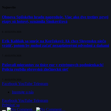
Najnovšie
Obnova Spišského hradu napreduje. Viac ako dve tretiny prvej
etapy sú hotové, oznámila Šimkovičová
8. AUGUSTA 2026
Erik Kaliňák sa smeje na Korčokovi: Ak chce Slovensku niečo
vrátiť, potom by mohol začať nezaplatenými odvodmi a daňami
7. AUGUSTA 2026
Pašovali migrantov za tisíce eur v extrémnych podmienkach!
Polícia rozbila obrovskú zločineckú sieť
7. AUGUSTA 2026
Facebook
YouTube
Telegram
Inzerujte u nás
Facebook
YouTube
Telegram
Prihlásiť sa