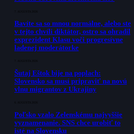
7. AUGUSTA 2026
Bavíte sa so mnou normálne, alebo ste
v tejto chvíli diktátor, ostro sa ohradil
exprezident Klasu voči progresívne
ladenej moderátorke
7. AUGUSTA 2026
Šutaj Eštok bije na poplach:
Slovensko sa musí pripraviť na novú
vlnu migrantov z Ukrajiny
6. AUGUSTA 2026
Poľsko vzalo Zelenskému najvyššie
vyznamenanie. SNS chce urobiť to
isté na Slovensku