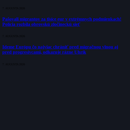
7. AUGUSTA 2026
Pašovali migrantov za tisíce eur v extrémnych podmienkach!
Polícia rozbila obrovskú zločineckú sieť
7. AUGUSTA 2026
Ideme Európu čo najviac chrániť pred migračnou vlnou aj
pred progresívcami, odkazuje rázne Uhrík
7. AUGUSTA 2026