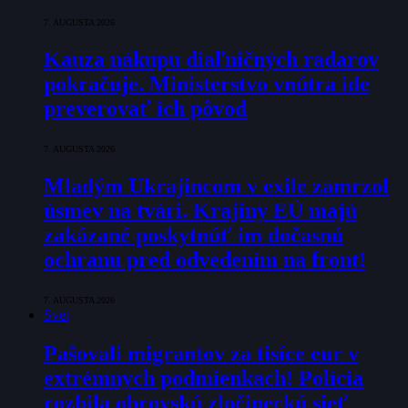
7. AUGUSTA 2026
Kauza nákupu diaľničných radarov
pokračuje. Ministerstvo vnútra ide
preverovať ich pôvod
7. AUGUSTA 2026
Mladým Ukrajincom v exile zamrzol
úsmev na tvári. Krajiny EÚ majú
zakázané poskytnúť im dočasnú
ochranu pred odvedením na front!
7. AUGUSTA 2026
Svet
Pašovali migrantov za tisíce eur v
extrémnych podmienkach! Polícia
rozbila obrovskú zločineckú sieť