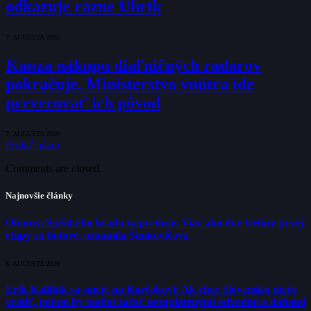
odkazuje rázne Uhrík
7. AUGUSTA 2026
Kauza nákupu diaľničných radarov
pokračuje. Ministerstvo vnútra ide
preverovať ich pôvod
7. AUGUSTA 2026
Pridať názor
Comments are closed.
Najnovšie články
Obnova Spišského hradu napreduje. Viac ako dve tretiny prvej
etapy sú hotové, oznámila Šimkovičová
8. AUGUSTA 2026
Erik Kaliňák sa smeje na Korčokovi: Ak chce Slovensku niečo
vrátiť, potom by mohol začať nezaplatenými odvodmi a daňami