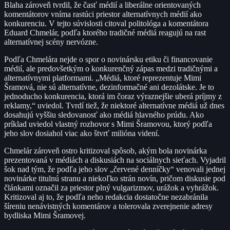
Blaha zároveň tvrdil, že časť médií a liberálne orientovaných
komentátorov vníma rastúci priestor alternatívnych médií ako
konkurenciu. V tejto súvislosti citoval politológa a komentátora
Eduard Chmelár, podľa ktorého tradičné médiá reagujú na rast
alternatívnej scény nervózne.
Podľa Chmelára nejde o spor o novinársku etiku či financovanie
médií, ale predovšetkým o konkurenčný zápas medzi tradičnými a
alternatívnymi platformami. „Médiá, ktoré reprezentuje Mimi
Šramová, nie sú alternatívne, dezinformačné ani dezolátske. Je to
jednoducho konkurencia, ktorá im čoraz výraznejšie uberá príjmy z
reklamy,“ uviedol. Tvrdí tiež, že niektoré alternatívne médiá už dnes
dosahujú vyššiu sledovanosť ako médiá hlavného prúdu. Ako
príklad uviedol vlastný rozhovor s Mimi Šramovou, ktorý podľa
jeho slov dosiahol viac ako štvrť milióna videní.
Chmelár zároveň ostro kritizoval spôsob, akým bola novinárka
prezentovaná v médiách a diskusiách na sociálnych sieťach. Vyjadril
šok nad tým, že podľa jeho slov „červené denníčky“ venovali jednej
novinárke titulnú stranu a niekoľko strán novín, pričom diskusie pod
článkami označil za priestor plný vulgarizmov, urážok a vyhrážok.
Kritizoval aj to, že podľa neho redakcia dostatočne nezabránila
šíreniu nenávistných komentárov a tolerovala zverejnenie adresy
bydliska Mimi Šramovej.