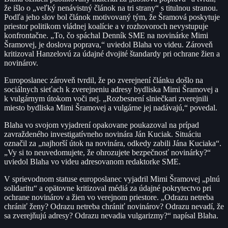
že išlo o „veľký nenávistný článok na tri strany“ s titulnou stranou.
Podľa jeho slov bol článok motivovaný tým, že Šramová poskytuje
priestor politikom vládnej koalície a v rozhovoroch nevystupuje
konfrontačne. „To, čo spáchal Denník SME na novinárke Mimi
Šramovej, je doslova poprava,“ uviedol Blaha vo videu. Zároveň
kritizoval Hanzelovú za údajné dvojité štandardy pri ochrane žien a
novinárov.
Europoslanec zároveň tvrdil, že po zverejnení článku došlo na
sociálnych sieťach k zverejneniu adresy bydliska Mimi Šramovej a
k vulgárnym útokom voči nej. „Rozbesnení slniečkari zverejnili
miesto bydliska Mimi Šramovej a vulgárne jej nadávajú,“ povedal.
Blaha vo svojom vyjadrení opakovane poukazoval na prípad
zavraždeného investigatívneho novinára Ján Kuciak. Situáciu
označil za „najhorší útok na novinára, odkedy zabili Jána Kuciaka“.
„Vy si to neuvedomujete, že ohrozujete bezpečnosť novinárky?“
uviedol Blaha vo videu adresovanom redaktorke SME.
V sprievodnom statuse europoslanec vyjadril Mimi Šramovej „plnú
solidaritu“ a opätovne kritizoval médiá za údajné pokrytectvo pri
ochrane novinárov a žien vo verejnom priestore. „Odrazu netreba
chrániť ženy? Odrazu netreba chrániť novinárov? Odrazu nevadí, že
sa zverejňujú adresy? Odrazu nevadia vulgarizmy?“ napísal Blaha.