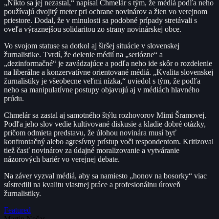
„Nikto sa jej nezastal,“ napísal Chmelár s tým, že médiá podľa neho
používajú dvojitý meter pri ochrane novinárov a žien vo verejnom
priestore. Dodal, že v minulosti sa podobné prípady stretávali s
oveľa výraznejšou solidaritou zo strany novinárskej obce.
Vo svojom statuse sa dotkol aj širšej situácie v slovenskej
žurnalistike. Tvrdí, že delenie médií na „seriózne“ a
„dezinformačné“ je zavádzajúce a podľa neho ide skôr o rozdelenie
na liberálne a konzervatívne orientované médiá. „Kvalita slovenskej
žurnalistiky je všeobecne veľmi nízka,“ uviedol s tým, že podľa
neho sa manipulatívne postupy objavujú aj v médiách hlavného
prúdu.
Chmelár sa zastal aj samotného štýlu rozhovorov Mimi Šramovej.
Podľa jeho slov vedie kultivované diskusie a kladie dobré otázky,
pričom odmieta predstavu, že úlohou novinára musí byť
konfrontačný alebo agresívny prístup voči respondentom. Kritizoval
tiež časť novinárov za údajné moralizovanie a vytváranie
názorových bariér vo verejnej debate.
Na záver vyzval médiá, aby sa namiesto „honov na bosorky“ viac
sústredili na kvalitu vlastnej práce a profesionálnu úroveň
žurnalistiky.
Featured
Martin Nečas