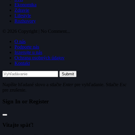
Ekonomika
Zdravie
Lifestyle
Rozhovory
© 2026 Copyright | No Comment...
O nás
Podporte nás
Inzerujte u nás
Ochrana osobných údajov
Kontakt
Submit
Napíšte hľadané slovo a stlačte
Enter
pre vyhľadanie. Stlačte
Esc
pre zrušenie.
Sign In or Register
Vitajte späť!