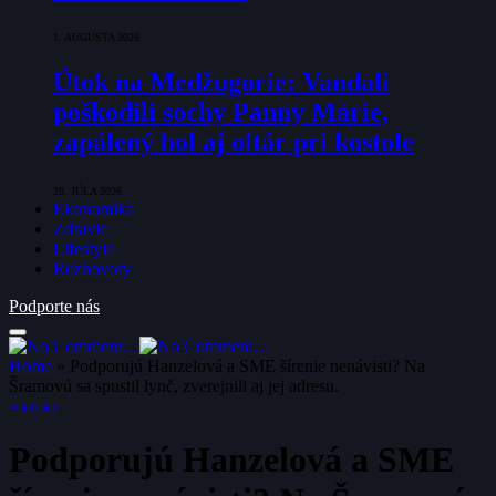
1. AUGUSTA 2026
Útok na Medžugorie: Vandali
poškodili sochy Panny Márie,
zapálený bol aj oltár pri kostole
28. JÚLA 2026
Ekonomika
Zdravie
Lifestyle
Rozhovory
Podporte nás
Home
»
Podporujú Hanzelová a SME šírenie nenávisti? Na
Šramovú sa spustil lynč, zverejnili aj jej adresu.
POLITIKA
Podporujú Hanzelová a SME