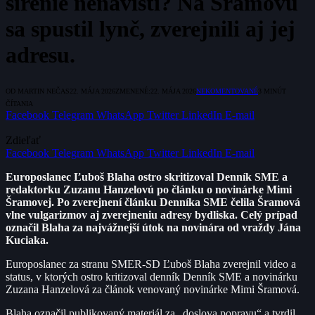
šírenie nenávisti? Na Šramovú
sa spustil lynč, zverejnili aj jej
adresu.
OD
MARTIN NEČAS
22. MÁJA 2026
ZMENENÉ:
22. MÁJA 2026
NEKOMENTOVANÉ
3 MINÚT
ČÍTANIA
Facebook
Telegram
WhatsApp
Twitter
LinkedIn
E-mail
Zdieľať
Facebook
Telegram
WhatsApp
Twitter
LinkedIn
E-mail
Europoslanec Ľuboš Blaha ostro skritizoval Denník SME a
redaktorku Zuzanu Hanzelovú po článku o novinárke Mimi
Šramovej. Po zverejnení článku Denníka SME čelila Šramová
vlne vulgarizmov aj zverejneniu adresy bydliska. Celý prípad
označil Blaha za najvážnejší útok na novinára od vraždy Jána
Kuciaka.
Europoslanec za stranu SMER-SD Ľuboš Blaha zverejnil video a
status, v ktorých ostro kritizoval denník Denník SME a novinárku
Zuzana Hanzelová za článok venovaný novinárke Mimi Šramová.
Blaha označil publikovaný materiál za „doslova popravu“ a tvrdil,